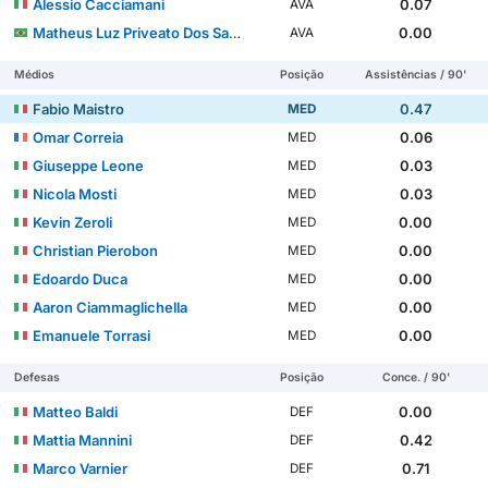
Alessio Cacciamani
0.07
AVA
Matheus Luz Priveato Dos Santos
0.00
AVA
Médios
Posição
Assistências / 90'
Fabio Maistro
0.47
MED
Omar Correia
0.06
MED
Giuseppe Leone
0.03
MED
Nicola Mosti
0.03
MED
Kevin Zeroli
0.00
MED
Christian Pierobon
0.00
MED
Edoardo Duca
0.00
MED
Aaron Ciammaglichella
0.00
MED
Emanuele Torrasi
0.00
MED
Defesas
Posição
Conce. / 90'
Matteo Baldi
0.00
DEF
Mattia Mannini
0.42
DEF
Marco Varnier
0.71
DEF