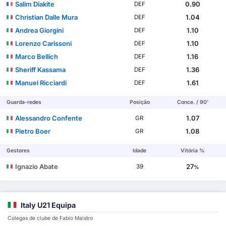
Salim Diakite
0.90
DEF
Christian Dalle Mura
1.04
DEF
Andrea Giorgini
1.10
DEF
Lorenzo Carissoni
1.10
DEF
Marco Bellich
1.16
DEF
Sheriff Kassama
1.36
DEF
Manuel Ricciardi
1.61
DEF
Guarda-redes
Posição
Conce. / 90'
Alessandro Confente
1.07
GR
Pietro Boer
1.08
GR
Gestores
Idade
Vitória %
Ignazio Abate
27
39
%
Italy U21 Equipa
Colegas de clube de Fabio Maistro