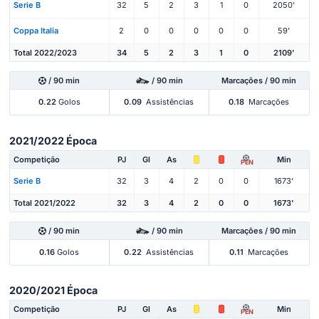
Serie B
32
5
2
3
1
0
2050'
Coppa Italia
2
0
0
0
0
0
59'
Total 2022/2023
34
5
2
3
1
0
2109'
/ 90 min
/ 90 min
Marcações / 90 min
0.22
Golos
0.09
Assistências
0.18
Marcações
2021/2022 Época
Competição
PJ
Gl
As
Min
PEN
Serie B
32
3
4
2
0
0
1673'
Total 2021/2022
32
3
4
2
0
0
1673'
/ 90 min
/ 90 min
Marcações / 90 min
0.16
Golos
0.22
Assistências
0.11
Marcações
2020/2021 Época
Competição
PJ
Gl
As
Min
PEN