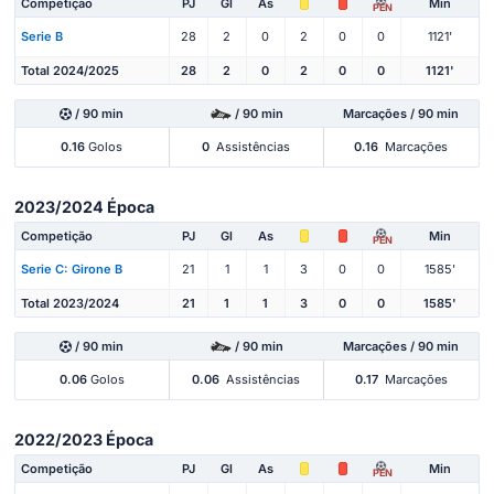
Competição
PJ
Gl
As
Min
PEN
Serie B
28
2
0
2
0
0
1121'
Total 2024/2025
28
2
0
2
0
0
1121'
/ 90 min
/ 90 min
Marcações / 90 min
0.16
Golos
0
Assistências
0.16
Marcações
2023/2024 Época
Competição
PJ
Gl
As
Min
PEN
Serie C: Girone B
21
1
1
3
0
0
1585'
Total 2023/2024
21
1
1
3
0
0
1585'
/ 90 min
/ 90 min
Marcações / 90 min
0.06
Golos
0.06
Assistências
0.17
Marcações
2022/2023 Época
Competição
PJ
Gl
As
Min
PEN