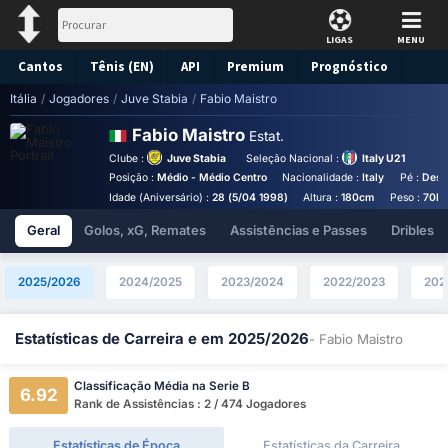
LIGAS
MENU
Cantos
Tênis (EN)
API
Premium
Prognóstico
Itália
/
Jogadores
/
Juve Stabia
/
Fabio Maistro
Fabio Maistro
Estat.
Clube :
Juve Stabia
Seleção Nacional :
Italy U21
Posição :
Médio - Médio Centro
Nacionalidade :
Italy
Pé :
Dest
Idade (Aniversário) :
28 (5/04 1998)
Altura :
180cm
Peso :
70k
Geral
Golos, xG, Remates
Assistências e Passes
Dribles
2025/2026
2024/2025
2023/2024
2022/2023
202
Estatísticas de Carreira e em 2025/2026
- Fabio Maistro
Classificação Média na Serie B
6.92
Rank de Assistências : 2 / 474 Jogadores
Estatísticas de Época
Estatísticas da Carreira