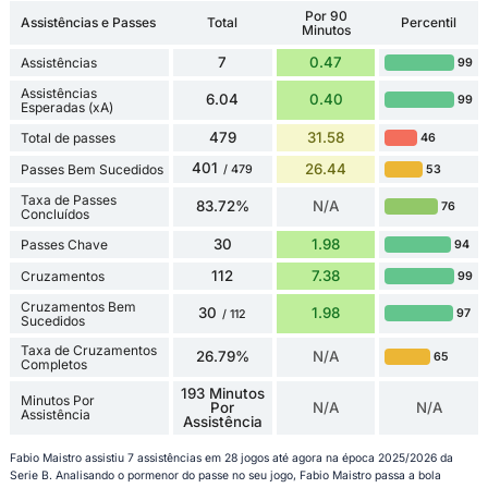
Por 90
Assistências e Passes
Total
Percentil
Minutos
7
0.47
Assistências
99
Assistências
6.04
0.40
99
Esperadas (xA)
479
31.58
Total de passes
46
401
26.44
Passes Bem Sucedidos
53
/ 479
Taxa de Passes
83.72%
N/A
76
Concluídos
30
1.98
Passes Chave
94
112
7.38
Cruzamentos
99
Cruzamentos Bem
30
1.98
97
/ 112
Sucedidos
Taxa de Cruzamentos
26.79%
N/A
65
Completos
193 Minutos
Minutos Por
Por
N/A
N/A
Assistência
Assistência
Fabio Maistro assistiu 7 assistências em 28 jogos até agora na época 2025/2026 da
Serie B. Analisando o pormenor do passe no seu jogo, Fabio Maistro passa a bola