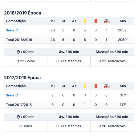
2018/2019 Época
Competição
PJ
Gl
As
Min
PEN
Serie C
26
5
0
5
0
1
2059'
Total 2018/2019
26
5
0
5
0
1
2059'
/ 90 min
/ 90 min
Marcações / 90 min
0.22
Golos
0
Assistências
0.22
Marcações
2017/2018 Época
Competição
PJ
Gl
As
Min
PEN
Serie C
9
0
0
1
0
0
317'
Total 2017/2018
9
0
0
1
0
0
317'
/ 90 min
/ 90 min
Marcações / 90 min
0
Golos
0
Assistências
0.28
Marcações