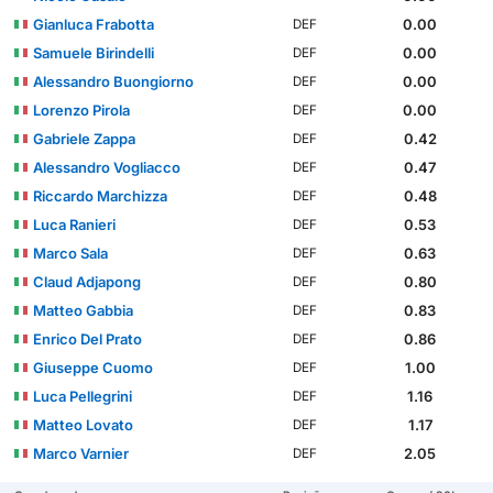
Gianluca Frabotta
0.00
DEF
Samuele Birindelli
0.00
DEF
Alessandro Buongiorno
0.00
DEF
Lorenzo Pirola
0.00
DEF
Gabriele Zappa
0.42
DEF
Alessandro Vogliacco
0.47
DEF
Riccardo Marchizza
0.48
DEF
Luca Ranieri
0.53
DEF
Marco Sala
0.63
DEF
Claud Adjapong
0.80
DEF
Matteo Gabbia
0.83
DEF
Enrico Del Prato
0.86
DEF
Giuseppe Cuomo
1.00
DEF
Luca Pellegrini
1.16
DEF
Matteo Lovato
1.17
DEF
Marco Varnier
2.05
DEF