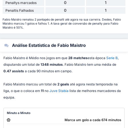
0
1
Penaltys marcados
0
1
Penaltis Falhados
Fabio Maistro rematou 2 pontapés de penalti até agora na sua carreira. Destes, Fabio
Maistro marcou 1 golos e falhou 1. A taxa geral de conversão de penalty para Fabio
Maistro é 50%.
Análise Estatística de Fabio Maistro
Fabio Maistro é Médio nos jogos em que
28 matches
esta época
Serie B
,
disputando um total de
1348 minutos
. Fabio Maistro tem uma média de
0.47 assists
a cada 90 minutos em campo.
Fabio Maistro marcou um total de
2 goals
até agora nesta temporada na
liga, o que o coloca em
11
no
Juve Stabia
lista de melhores marcadores da
equipa.
Minuto a Minuto
Marca um golo a cada 674 minutos