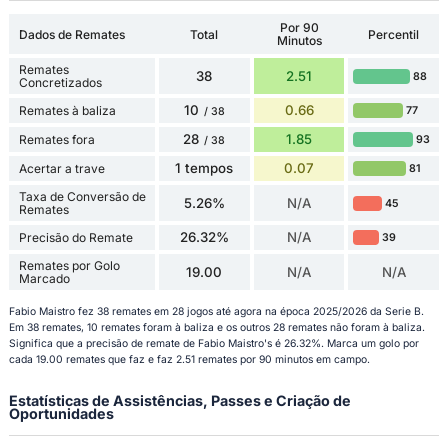
Por 90
Dados de Remates
Total
Percentil
Minutos
Remates
38
2.51
88
Concretizados
10
0.66
Remates à baliza
77
/ 38
28
1.85
Remates fora
93
/ 38
1 tempos
0.07
Acertar a trave
81
Taxa de Conversão de
5.26%
N/A
45
Remates
26.32%
N/A
Precisão do Remate
39
Remates por Golo
19.00
N/A
N/A
Marcado
Fabio Maistro fez 38 remates em 28 jogos até agora na época 2025/2026 da Serie B.
Em 38 remates, 10 remates foram à baliza e os outros 28 remates não foram à baliza.
Significa que a precisão de remate de Fabio Maistro's é 26.32%. Marca um golo por
cada 19.00 remates que faz e faz 2.51 remates por 90 minutos em campo.
Estatísticas de Assistências, Passes e Criação de
Oportunidades