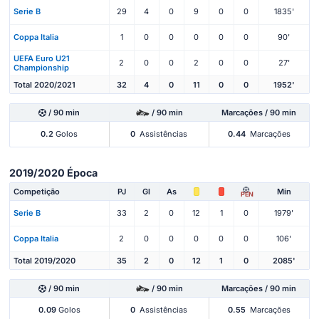
Serie B
29
4
0
9
0
0
1835'
Coppa Italia
1
0
0
0
0
0
90'
UEFA Euro U21
2
0
0
2
0
0
27'
Championship
Total 2020/2021
32
4
0
11
0
0
1952'
/ 90 min
/ 90 min
Marcações / 90 min
0.2
Golos
0
Assistências
0.44
Marcações
2019/2020 Época
Competição
PJ
Gl
As
Min
PEN
Serie B
33
2
0
12
1
0
1979'
Coppa Italia
2
0
0
0
0
0
106'
Total 2019/2020
35
2
0
12
1
0
2085'
/ 90 min
/ 90 min
Marcações / 90 min
0.09
Golos
0
Assistências
0.55
Marcações