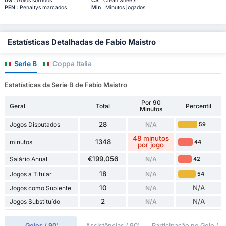
GS
: Golos sofridos
CS
: Clean Sheets
PEN
: Penaltys marcados
Min
: Minutos jogados
Estatísticas Detalhadas de Fabio Maistro
Serie B
Coppa Italia
Estatísticas da Serie B de Fabio Maistro
Por 90
Geral
Total
Percentil
Minutos
28
Jogos Disputados
N/A
59
48 minutos
1348
minutos
44
por jogo
€199,056
Salário Anual
N/A
42
18
Jogos a Titular
N/A
54
10
N/A
Jogos como Suplente
N/A
2
N/A
Jogos Substituído
N/A
Golos / 90'
Assistências / 90'
Participação no Golo /