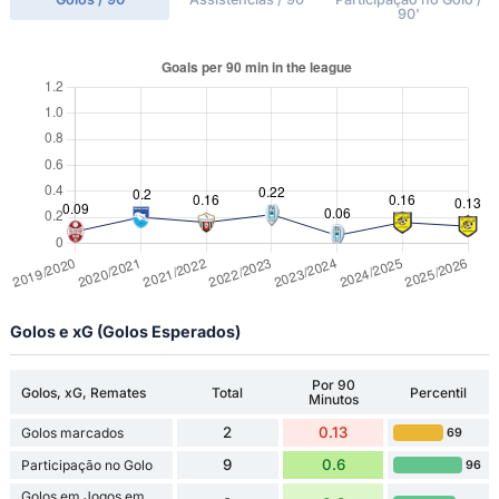
90'
Golos e xG (Golos Esperados)
Por 90
Golos, xG, Remates
Total
Percentil
Minutos
2
0.13
Golos marcados
69
9
0.6
Participação no Golo
96
Golos em Jogos em