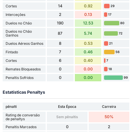
14
0.92
Cortes
29
2
0.13
Interceções
17
190
12.53
Duelos no Chão
80
Duelos no Chão
87
5.74
72
Ganhos
8
0.53
Duelos Aéreos Ganhos
21
7
0.46
Fintado
56
6
0.40
Cortes
7
0
0.00
Remates Bloqueados
18
0
0.00
Penaltis Sofridos
99
Estatísticas Penaltys
pênalti
Esta Época
Carreira
Rating de conversão
50%
Sem pênaltis
de penaltys
0
2
Penaltis Marcados