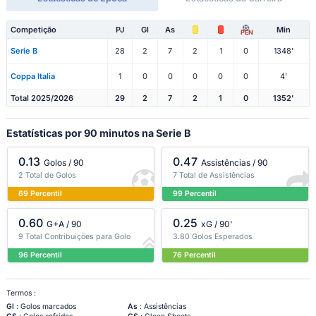
Competição
PJ
Gl
As
Min
PEN
Serie B
28
2
7
2
1
0
1348'
Coppa Italia
1
0
0
0
0
0
4'
Total 2025/2026
29
2
7
2
1
0
1352'
Estatísticas por 90 minutos na Serie B
0.13
0.47
Golos / 90
Assistências / 90
2 Total de Golos
7 Total de Assistências
69 Percentil
99 Percentil
0.60
0.25
G+A / 90
xG / 90'
9 Total Contribuições para Golo
3.80 Golos Esperados
96 Percentil
76 Percentil
Termos :
Gl
: Golos marcados
As
: Assistências