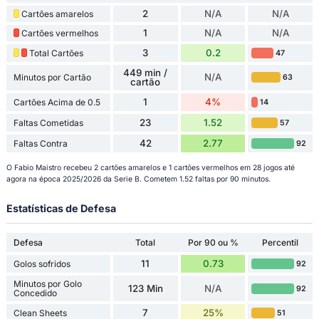
2
N/A
N/A
Cartões amarelos
1
N/A
N/A
Cartões vermelhos
3
0.2
Total Cartões
47
449 min /
N/A
Minutos por Cartão
63
cartão
1
4%
Cartões Acima de 0.5
14
23
1.52
Faltas Cometidas
57
42
2.77
Faltas Contra
92
O Fabio Maistro recebeu 2 cartões amarelos e 1 cartões vermelhos em 28 jogos até
agora na época 2025/2026 da Serie B. Cometem 1.52 faltas por 90 minutos.
Estatísticas de Defesa
Defesa
Total
Por 90 ou %
Percentil
11
0.73
Golos sofridos
92
Minutos por Golo
123 Min
N/A
92
Concedido
7
25%
Clean Sheets
51