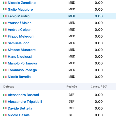
Niccolò Zanellato
0.00
MED
Giulio Maggiore
0.00
MED
Fabio Maistro
0.00
MED
Youssef Maleh
0.00
MED
Andrea Colpani
0.00
MED
Filippo Melegoni
0.00
MED
Samuele Ricci
0.00
MED
Simone Muratore
0.00
MED
Hans Nicolussi
0.00
MED
Manolo Portanova
0.00
MED
Tommaso Pobega
0.00
MED
Nicolò Rovella
0.00
MED
Defesas
Posição
Conce. / 90'
Alessandro Bastoni
0.00
DEF
Alessandro Tripaldelli
0.00
DEF
Davide Bettella
0.00
DEF
Nicolò Casale
0.00
DEF