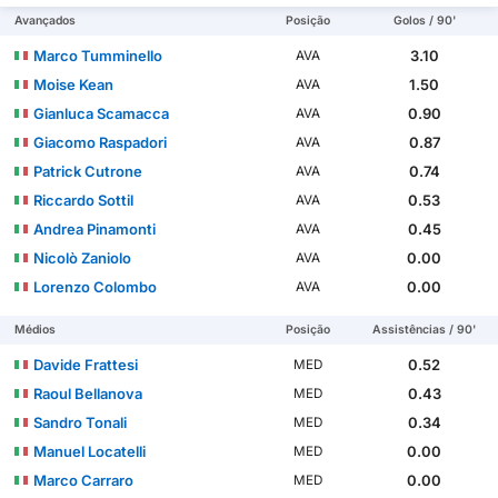
Avançados
Posição
Golos / 90'
Marco Tumminello
3.10
AVA
Moise Kean
1.50
AVA
Gianluca Scamacca
0.90
AVA
Giacomo Raspadori
0.87
AVA
Patrick Cutrone
0.74
AVA
Riccardo Sottil
0.53
AVA
Andrea Pinamonti
0.45
AVA
Nicolò Zaniolo
0.00
AVA
Lorenzo Colombo
0.00
AVA
Médios
Posição
Assistências / 90'
Davide Frattesi
0.52
MED
Raoul Bellanova
0.43
MED
Sandro Tonali
0.34
MED
Manuel Locatelli
0.00
MED
Marco Carraro
0.00
MED