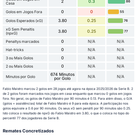
2
0.3
86
Casa
0
0
Golos em Jogos Fora
55
3.80
0.25
Golos Esperados (xG)
76
xG Sem Penaltis
3.80
0.25
77
(npxG)
0
N/A
N/A
Penaltys marcados
0
N/A
N/A
Hat-tricks
0
N/A
N/A
3 ou Mais Golos
0
N/A
N/A
2 ou Mais Golos
674 Minutos
N/A
N/A
Minutos por Golo
por Golo
Fabio Maistro marcou 2 golos em 28 jogos até agora na época 2025/2026 da Serie B. 2
de 2 golos foram marcados nos jogos em casa enquanto que marcou 0 golos em jogos
fora. No geral, os golos de Fabio Maistro por 90 minutos é 0.13. Para além disso, o G/A
(golos + assistências) total de Fabio Maistro é 9 para esta época. A participação nos
golos equivale a 0.6 por 90 minutos. Os seus xG sem penálti por 90 minutos são 0.25.
Isto coloca o resultado de npxG do Fabio Maistro em 3.80, o que o coloca no topo do
percentil 77 dos jogadores da Serie B.
Remates Concretizados