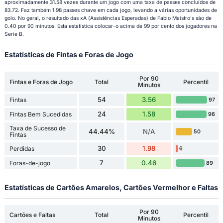
aproximadamente 31.58 vezes durante um jogo com uma taxa de passes concluídos de
83.72. Faz também 1.98 passes chave em cada jogo, levando a várias oportunidades de
golo. No geral, o resultado das xA (Assistências Esperadas) de Fabio Maistro's são de
0.40 por 90 minutos. Esta estatística colocar-o acima de 99 por cento dos jogadores na
Serie B.
Estatísticas de Fintas e Foras de Jogo
Por 90
Fintas e Foras de Jogo
Total
Percentil
Minutos
54
3.56
Fintas
97
24
1.58
Fintas Bem Sucedidas
96
Taxa de Sucesso de
44.44%
N/A
50
Fintas
30
1.98
Perdidas
6
7
0.46
Foras-de-jogo
89
Estatísticas de Cartões Amarelos, Cartões Vermelhor e Faltas
Por 90
Cartões e Faltas
Total
Percentil
Minutos