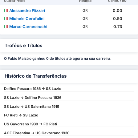
Guarda-redes
Posição
Conce. / 90'
Alessandro Plizzari
0.00
GR
Michele Cerofolini
0.50
GR
Marco Carnesecchi
0.73
GR
Troféus e Títulos
O Fabio Maistro ganhou 0 de títulos até agora na sua carreira.
Histórico de Transferências
Delfino Pescara 1936 -> SS Lazio
SS Lazio -> Delfino Pescara 1936
SS Lazio -> US Salernitana 1919
FC Rieti -> SS Lazio
US Gavorrano 1930 -> FC Rieti
ACF Fiorentina -> US Gavorrano 1930