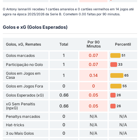
O Antony Iannarilli recebeu 1 cartões amarelos e 0 cartões vermelhos em 14 jogos até
agora na época 2025/2026 da Serie B. Cometem 0.00 faltas por 90 minutos.
Golos e xG (Golos Esperados)
Por 90
Golos, xG, Remates
Total
Percentil
Minutos
1
0.07
Golos marcados
51
1
0.07
Participação no Golo
33
Golos em Jogos em
1
0.14
65
Casa
0
0
Golos em Jogos Fora
55
0.66
0.05
Golos Esperados (xG)
26
xG Sem Penaltis
0.66
0.05
26
(npxG)
0
N/A
N/A
Penaltys marcados
0
N/A
N/A
Hat-tricks
0
N/A
N/A
3 ou Mais Golos