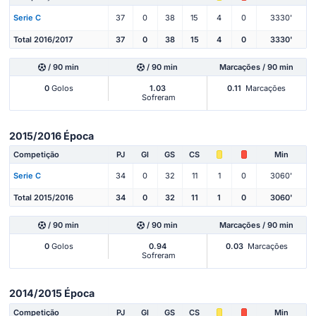
Serie C
37
0
38
15
4
0
3330'
Total 2016/2017
37
0
38
15
4
0
3330'
/ 90 min
/ 90 min
Marcações / 90 min
0
Golos
1.03
0.11
Marcações
Sofreram
2015/2016 Época
Competição
PJ
Gl
GS
CS
Min
Serie C
34
0
32
11
1
0
3060'
Total 2015/2016
34
0
32
11
1
0
3060'
/ 90 min
/ 90 min
Marcações / 90 min
0
Golos
0.94
0.03
Marcações
Sofreram
2014/2015 Época
Competição
PJ
Gl
GS
CS
Min