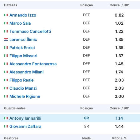
Defesas
Posição
Conce. / 90'
Armando Izzo
0.82
DEF
Marco Sala
1.02
DEF
Tommaso Cancellotti
1.22
DEF
Lorenco Šimić
1.35
DEF
Patrick Enrici
1.35
DEF
Filippo Missori
1.37
DEF
Alessandro Fontanarosa
1.45
DEF
Alessandro Milani
1.74
DEF
Filippo Reale
2.03
DEF
Claudio Manzi
2.03
DEF
Michele Rigione
3.00
DEF
Guarda-redes
Posição
Conce. / 90'
Antony Iannarilli
1.14
GR
Giovanni Daffara
1.44
GR
Gestores
Idade
Vitória %