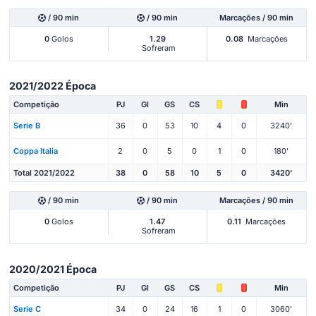
/ 90 min
/ 90 min
Marcações / 90 min
0
Golos
1.29
0.08
Marcações
Sofreram
2021/2022 Época
Competição
PJ
Gl
GS
CS
Min
Serie B
36
0
53
10
4
0
3240'
Coppa Italia
2
0
5
0
1
0
180'
Total 2021/2022
38
0
58
10
5
0
3420'
/ 90 min
/ 90 min
Marcações / 90 min
0
Golos
1.47
0.11
Marcações
Sofreram
2020/2021 Época
Competição
PJ
Gl
GS
CS
Min
Serie C
34
0
24
16
1
0
3060'