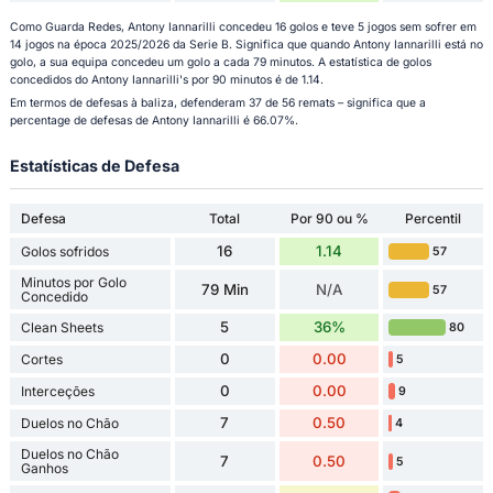
Como Guarda Redes, Antony Iannarilli concedeu 16 golos e teve 5 jogos sem sofrer em
14 jogos na época 2025/2026 da Serie B. Significa que quando Antony Iannarilli está no
golo, a sua equipa concedeu um golo a cada 79 minutos. A estatística de golos
concedidos do Antony Iannarilli's por 90 minutos é de 1.14.
Em termos de defesas à baliza, defenderam 37 de 56 remats – significa que a
percentage de defesas de Antony Iannarilli é 66.07%.
Estatísticas de Defesa
Defesa
Total
Por 90 ou %
Percentil
16
1.14
Golos sofridos
57
Minutos por Golo
79 Min
N/A
57
Concedido
5
36%
Clean Sheets
80
0
0.00
Cortes
5
0
0.00
Interceções
9
7
0.50
Duelos no Chão
4
Duelos no Chão
7
0.50
5
Ganhos