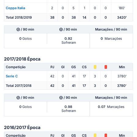
Coppa Italia
2
0
5
1
0
0
180'
Total 2018/2019
38
0
38
14
0
0
3420'
/ 90 min
/ 90 min
Marcações / 90 min
0
Golos
0.92
0
Marcações
Sofreram
2017/2018 Época
Competição
PJ
Gl
GS
CS
Min
Serie C
42
0
41
17
3
0
3780'
Total 2017/2018
42
0
41
17
3
0
3780'
/ 90 min
/ 90 min
Marcações / 90 min
0
Golos
0.98
0.07
Marcações
Sofreram
2016/2017 Época
Competição
PJ
Gl
GS
CS
Min