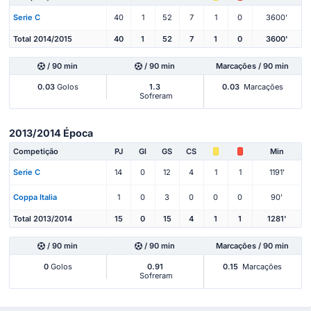
Serie C
40
1
52
7
1
0
3600'
Total 2014/2015
40
1
52
7
1
0
3600'
/ 90 min
/ 90 min
Marcações / 90 min
0.03
Golos
1.3
0.03
Marcações
Sofreram
2013/2014 Época
Competição
PJ
Gl
GS
CS
Min
Serie C
14
0
12
4
1
1
1191'
Coppa Italia
1
0
3
0
0
0
90'
Total 2013/2014
15
0
15
4
1
1
1281'
/ 90 min
/ 90 min
Marcações / 90 min
0
Golos
0.91
0.15
Marcações
Sofreram