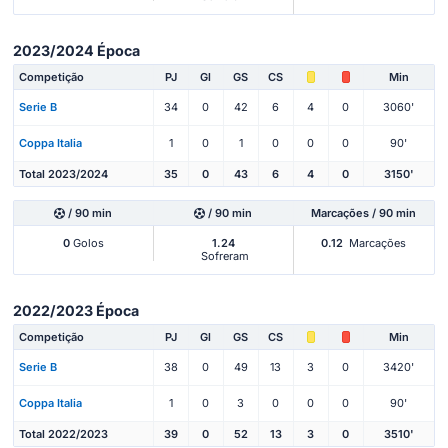
2023/2024 Época
Competição
PJ
Gl
GS
CS
Min
Serie B
34
0
42
6
4
0
3060'
Coppa Italia
1
0
1
0
0
0
90'
Total 2023/2024
35
0
43
6
4
0
3150'
/ 90 min
/ 90 min
Marcações / 90 min
0
Golos
1.24
0.12
Marcações
Sofreram
2022/2023 Época
Competição
PJ
Gl
GS
CS
Min
Serie B
38
0
49
13
3
0
3420'
Coppa Italia
1
0
3
0
0
0
90'
Total 2022/2023
39
0
52
13
3
0
3510'