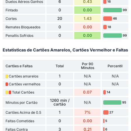
6
0.43
Duelos Aéreos Ganhos
16
0
0.00
Fintado
99
20
1.43
Cortes
46
0
0.00
Remates Bloqueados
18
0
0.00
Penaltis Sofridos
99
Estatísticas de Cartões Amarelos, Cartões Vermelhor e Faltas
Por 90
Cartões e Faltas
Total
Percentil
Minutos
1
N/A
N/A
Cartões amarelos
0
N/A
N/A
Cartões vermelhos
1
0.07
Total Cartões
14
1260 min /
N/A
Minutos por Cartão
95
cartão
1
7%
Cartões Acima de 0.5
27
0
0.00
Faltas Cometidas
5
3
0.21
Faltas Contra
6