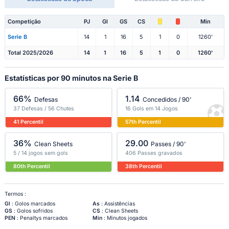
Competição
PJ
Gl
GS
CS
Min
Serie B
14
1
16
5
1
0
1260'
Total 2025/2026
14
1
16
5
1
0
1260'
Estatísticas por 90 minutos na Serie B
66%
1.14
Defesas
Concedidos / 90'
37 Defesas / 56 Chutes
16 Gols em 14 Jogos
41 Percentil
57th Percentil
36%
29.00
Clean Sheets
Passes / 90'
5 / 14 jogos sem gols
406 Passes gravados
80th Percentil
38th Percentil
Termos :
Gl
: Golos marcados
As
: Assistências
GS
: Golos sofridos
CS
: Clean Sheets
PEN
: Penaltys marcados
Min
: Minutos jogados