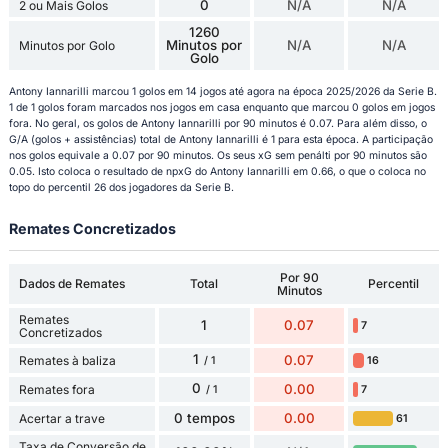
0
N/A
N/A
2 ou Mais Golos
1260
Minutos por
N/A
N/A
Minutos por Golo
Golo
Antony Iannarilli marcou 1 golos em 14 jogos até agora na época 2025/2026 da Serie B.
1 de 1 golos foram marcados nos jogos em casa enquanto que marcou 0 golos em jogos
fora. No geral, os golos de Antony Iannarilli por 90 minutos é 0.07. Para além disso, o
G/A (golos + assistências) total de Antony Iannarilli é 1 para esta época. A participação
nos golos equivale a 0.07 por 90 minutos. Os seus xG sem penálti por 90 minutos são
0.05. Isto coloca o resultado de npxG do Antony Iannarilli em 0.66, o que o coloca no
topo do percentil 26 dos jogadores da Serie B.
Remates Concretizados
Por 90
Dados de Remates
Total
Percentil
Minutos
Remates
1
0.07
7
Concretizados
1
0.07
Remates à baliza
16
/ 1
0
0.00
Remates fora
7
/ 1
0 tempos
0.00
Acertar a trave
61
Taxa de Conversão de