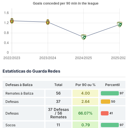
Estatísticas do Guarda Redes
Defesas à Baliza
Total
Por 90 ou %
Percentil
56
4.00
Remates à Baliza
97
37
2.64
Defesas
50
37 Defesas
/ 56
66.07%
Defesas
41
Remates
11
0.79
Socos
97