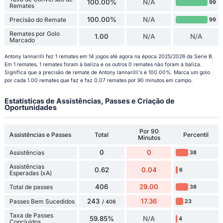
100.00%
N/A
99
Remates
100.00%
N/A
Precisão do Remate
99
Remates por Golo
1.00
N/A
N/A
Marcado
Antony Iannarilli fez 1 remates em 14 jogos até agora na época 2025/2026 da Serie B.
Em 1 remates, 1 remates foram à baliza e os outros 0 remates não foram à baliza.
Significa que a precisão de remate de Antony Iannarilli's é 100.00%. Marca um golo
por cada 1.00 remates que faz e faz 0.07 remates por 90 minutos em campo.
Estatísticas de Assistências, Passes e Criação de
Oportunidades
Por 90
Assistências e Passes
Total
Percentil
Minutos
0
0
Assistências
38
Assistências
0.62
0.04
6
Esperadas (xA)
406
29.00
Total de passes
38
243
17.36
Passes Bem Sucedidos
23
/ 406
Taxa de Passes
59.85%
N/A
4
Concluídos