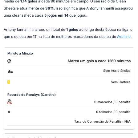
média de
1.14 golos
a cada 90 minutos em campo. O seu rácio de Clean
Sheets é atualmente de
36%
. Isso significa que Antony Iannarilli assegurou
uma cleansshet a cada
5 jogos em 14
que jogou.
Antony Iannarilli marcou um total de
1 golos
ao longo desta época na liga, o
que o coloca em
17
na lista de melhores marcadores da equipa do
Avellino
.
Minuto a Minuto
Marca um golo a cada 1260 minutos
Sem Assistências
Sem Cartões
Recorde de Penaltys (Carreira)
0
marcados
/ 0 penaltis
PEN
0
falhados
/ 0 penaltis
Taxa de Conversão de Penaltis :
N/A