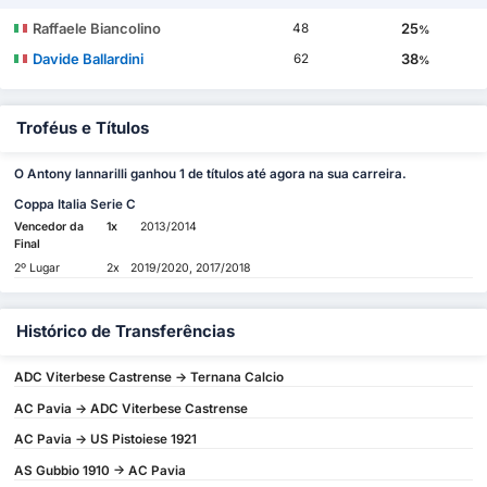
Raffaele Biancolino
25
48
%
Davide Ballardini
38
62
%
Troféus e Títulos
O Antony Iannarilli ganhou 1 de títulos até agora na sua carreira.
Coppa Italia Serie C
Vencedor da
1x
2013/2014
Final
2º Lugar
2x
2019/2020, 2017/2018
Histórico de Transferências
ADC Viterbese Castrense -> Ternana Calcio
AC Pavia -> ADC Viterbese Castrense
AC Pavia -> US Pistoiese 1921
AS Gubbio 1910 -> AC Pavia