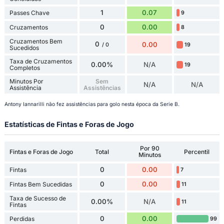
1
0.07
Passes Chave
9
0
0.00
Cruzamentos
8
Cruzamentos Bem
0
0.00
19
/ 0
Sucedidos
Taxa de Cruzamentos
0.00%
N/A
19
Completos
Minutos Por
Sem
N/A
N/A
Assistência
Assistências
Antony Iannarilli não fez assistências para golo nesta época da Serie B.
Estatísticas de Fintas e Foras de Jogo
Por 90
Fintas e Foras de Jogo
Total
Percentil
Minutos
0
0.00
Fintas
7
0
0.00
Fintas Bem Sucedidas
11
Taxa de Sucesso de
0.00%
N/A
11
Fintas
0
0.00
Perdidas
99