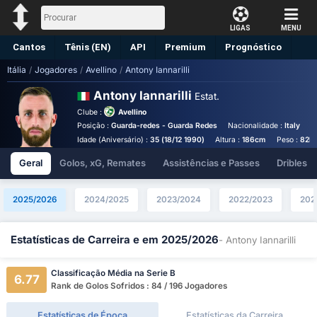
LIGAS
MENU
Cantos
Tênis (EN)
API
Premium
Prognóstico
Itália
/
Jogadores
/
Avellino
/
Antony Iannarilli
Antony Iannarilli
Estat.
Clube :
Avellino
Posição :
Guarda-redes - Guarda Redes
Nacionalidade :
Italy
P
Idade (Aniversário) :
35 (18/12 1990)
Altura :
186cm
Peso :
82k
Geral
Golos, xG, Remates
Assistências e Passes
Dribles
2025/2026
2024/2025
2023/2024
2022/2023
202
Estatísticas de Carreira e em 2025/2026
- Antony Iannarilli
Classificação Média na Serie B
6.77
Rank de Golos Sofridos : 84 / 196 Jogadores
Estatísticas de Época
Estatísticas da Carreira