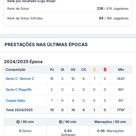
Rank por resultado (Liga Atual)
236
Rank de Golos
/ 474 Jogadores
84
Rank de Golos Sofridos
/ 196 Jogadores
PRESTAÇÕES NAS ÚLTIMAS ÉPOCAS
2024/2025 Época
Competição
PJ
Gl
GS
CS
Min
Serie C: Girone C
16
0
10
6
1
0
1440'
Serie C Playoffs
2
0
2
0
0
0
180'
Coppa Italia
1
0
4
0
0
0
90'
Total 2024/2025
19
0
16
6
1
0
1710'
/ 90 min
/ 90 min
Marcações / 90 min
0
Golos
0.63
0.06
Marcações
Sofreram