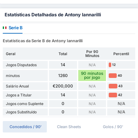
Estatísticas Detalhadas de Antony Iannarilli
Serie B
Estatísticas da Serie B de Antony Iannarilli
Por 90
Geral
Total
Percentil
Minutos
14
Jogos Disputados
N/A
12
90 minutos
1260
minutos
40
por jogo
€200,000
Salário Anual
N/A
43
14
Jogos a Titular
N/A
42
0
N/A
Jogos como Suplente
N/A
0
N/A
Jogos Substituído
N/A
Concedidos / 90'
Clean Sheets
Golos / 90'