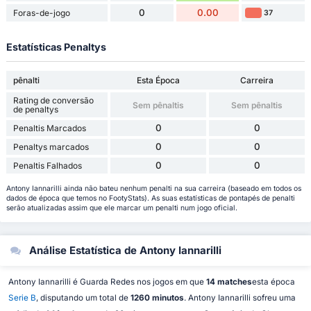
0
0.00
Foras-de-jogo
37
Estatísticas Penaltys
pênalti
Esta Época
Carreira
Rating de conversão
Sem pênaltis
Sem pênaltis
de penaltys
0
0
Penaltis Marcados
0
0
Penaltys marcados
0
0
Penaltis Falhados
Antony Iannarilli ainda não bateu nenhum penalti na sua carreira (baseado em todos os
dados de época que temos no FootyStats). As suas estatísticas de pontapés de penalti
serão atualizadas assim que ele marcar um penalti num jogo oficial.
Análise Estatística de Antony Iannarilli
Antony Iannarilli é Guarda Redes nos jogos em que
14 matches
esta época
Serie B
, disputando um total de
1260 minutos
. Antony Iannarilli sofreu uma