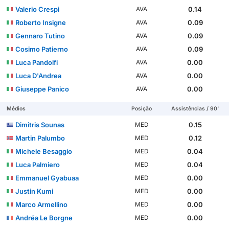
Valerio Crespi
0.14
AVA
Roberto Insigne
0.09
AVA
Gennaro Tutino
0.09
AVA
Cosimo Patierno
0.09
AVA
Luca Pandolfi
0.00
AVA
Luca D'Andrea
0.00
AVA
Giuseppe Panico
0.00
AVA
Médios
Posição
Assistências / 90'
Dimitris Sounas
0.15
MED
Martin Palumbo
0.12
MED
Michele Besaggio
0.04
MED
Luca Palmiero
0.04
MED
Emmanuel Gyabuaa
0.00
MED
Justin Kumi
0.00
MED
Marco Armellino
0.00
MED
Andréa Le Borgne
0.00
MED