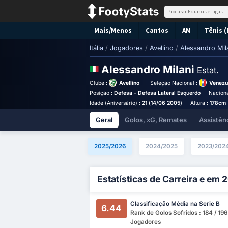
Mais/Menos
Cantos
AM
Tênis (
Itália
/
Jogadores
/
Avellino
/
Alessandro Mil
Alessandro Milani
Estat.
Clube :
Avellino
Seleção Nacional :
Venezu
Posição :
Defesa - Defesa Lateral Esquerdo
Naciona
Idade (Aniversário) :
21 (14/06 2005)
Altura :
178cm
Geral
Golos, xG, Remates
Assistên
2025/2026
2024/2025
2023/202
Estatísticas de Carreira e em
Classificação Média na Serie B
6.44
Rank de Golos Sofridos : 184 / 196
Jogadores