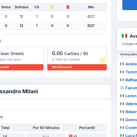
Golos
Sofridos
CS
Min
0
12
1
0
0
622'
0
12
1
0
0
622'
Ave
B
Colegas d
0.00
Clean Sheets
Cartões / 90
Avançados
jogos sem gols
0 Total de Cartões
Andrea
centil
9th Percentil
Tomma
Raffa
Facun
essandro Milani
Loren
Valeri
Rober
ni
Genna
Cosim
Total
Por 90 Minutos
Percentil
Luca 
14
N/A
12