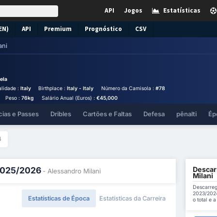
API
Jogos
Estatísticas
EN)
API
Premium
Prognóstico
CSV
ani
ela
lidade :
Italy
Birthplace :
Italy - Italy
Número da Camisola :
#78
Peso :
76kg
Salário Anual (Euros) :
€45,000
cias e Passes
Dribles
Cartões e Faltas
Defesa
pênalti
Ép
4
Descar
 2025/2026
- Alessandro Milani
Milani
Descarreg
2023/2024
Estatísticas de Época
Estatísticas da Carreira
o total e 