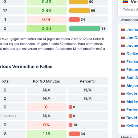
Ven
3
0.43
60
Colegas de
17
2.46
66
1
0.14
34
Avançados
0
0.00
99
Jesús
Jan Carl
 teve 1 jogos sem sofrer em 14 jogos na época 2025/2026 da Serie B.
, a sua equipa concedeu um golo a cada 52 minutos. Para além disso,
Jovanny D
 90 minutos que estiveram em campo. Alessandro Milani também está a
Gleiker T
Erickso
rtões Vermelhor e Faltas
Edson
Saúl Alej
Total
Por 90 Minutos
Percentil
Aleja
0
N/A
N/A
Kevin 
0
N/A
N/A
Matía
0
0
9
Ender Je
N/A
 Cartões
9
David
0
0%
10
Keiber Al
8
1.16
34
Médios