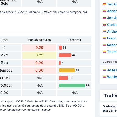
N/A
N/A
Golo
Teo Q
Adrián
a na época 2025/2026 da Serie B. Vamos ver como se comporta nos
Jon A
Carlos A
Anthony E
Francisco
Total
Por 90 Minutos
Percentil
Rober
2
0.29
13
Thomá
2
0.29
47
/ 2
Guarda-re
0
0.00
7
/ 2
José Da
 tempos
0.00
61
Wuilk
0.00%
N/A
35
00.00%
N/A
99
0.00
N/A
N/A
Trofé
ora na época 2025/2026 da Serie B. Em 2 remates, 2 remates foram à
nifica que a precisão de remate de Alessandro Milani's é 100.00%.
O Alessan
 0.29 remates por 90 minutos em campo.
sua carre