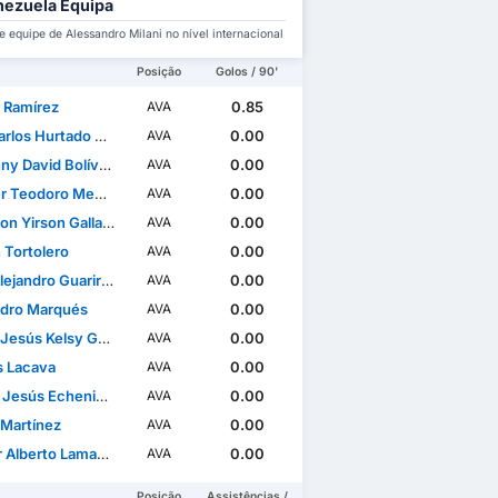
ezuela Equipa
 equipe de Alessandro Milani no nível internacional
Posição
Golos / 90'
 Ramírez
0.85
AVA
os Hurtado Anchico
0.00
AVA
avid Bolívar Alvarado
0.00
AVA
eodoro Mendoza Barrios
0.00
AVA
n Yirson Gallardo
0.00
AVA
 Tortolero
0.00
AVA
andro Guarirapa Briceño
0.00
AVA
ndro Marqués
0.00
AVA
Jesús Kelsy Genez
0.00
AVA
s Lacava
0.00
AVA
sús Echenique Peña
0.00
AVA
 Martínez
0.00
AVA
berto Lamadrid Briceño
0.00
AVA
Posição
Assistências /