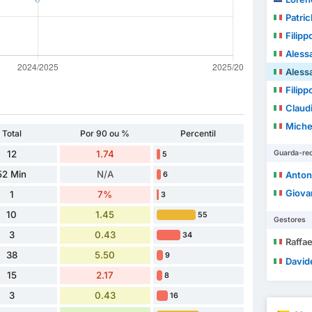
Patric
Filipp
Alessa
Aless
Filipp
Claud
Miche
Total
Por 90 ou %
Percentil
12
1.74
Guarda-re
5
52 Min
N/A
Antony
6
Giova
1
7%
3
10
1.45
55
Gestores
3
0.43
34
Raffae
38
5.50
9
Davide
15
2.17
8
3
0.43
16