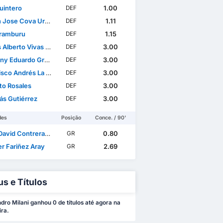
uintero
1.00
DEF
 Jose Cova Urbina
1.11
DEF
ramburu
1.15
DEF
lberto Vivas González
3.00
DEF
duardo Graterol Pérez
3.00
DEF
 Andrés La Mantia Pipaón
3.00
DEF
to Rosales
3.00
DEF
s Gutiérrez
3.00
DEF
des
Posição
Conce. / 90'
vid Contreras Verna
0.80
GR
er Fariñez Aray
2.69
GR
us e Títulos
dro Milani ganhou 0 de títulos até agora na
ira.