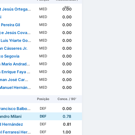
90'
Jesús Ortega Carmona
0.00
MED
i
0.00
MED
 Pereira Gil
0.00
MED
 Jesús Cova Sánchez
0.00
MED
uis Yriarte González
0.00
MED
an Cásseres Jr.
0.00
MED
co Segovia
0.00
MED
ario Andrade Navarro
0.00
MED
Enrique Faya Rivero
0.00
MED
 José Carmona Torres
0.00
MED
uel Hernández Chávez
0.00
MED
Posição
Conce. / 90'
ncisco Balbo Vieira
0.00
DEF
andro Milani
0.78
DEF
d Hernández
0.81
DEF
Ferraresi Hernández
1.00
DEF