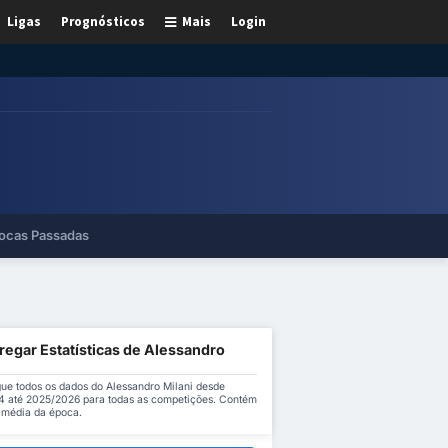
Ligas
Prognósticos
Mais
Login
ocas Passadas
regar Estatísticas de Alessandro
ue todos os dados do Alessandro Milani desde
 até 2025/2026 para todas as competições. Contém
a média da época.