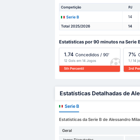
Competição
PJ
14
Serie B
Total 2025/2026
14
Estatísticas por 90 minutos na Serie 
1.74
7%
Concedidos / 90'
12 Gols em 14 Jogos
1 / 14 
5th Percentil
3rd Per
Estatísticas Detalhadas de Al
Serie B
Estatísticas da Serie B de Alessandro Mila
Geral
Jogos Disputados