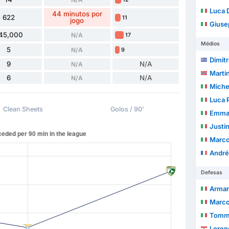
Luca 
44 minutos por
622
11
jogo
Giuse
45,000
N/A
17
Médios
5
N/A
9
Dimit
9
N/A
N/A
Marti
6
N/A
N/A
Miche
Luca 
Clean Sheets
Golos / 90'
Emma
Justi
Marco
André
Defesas
Arman
Marco
Tomma
Loren