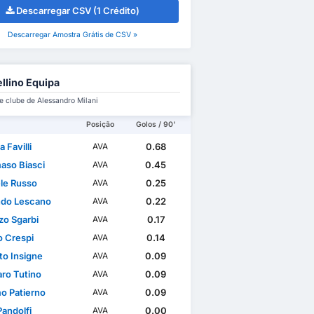
Descarregar CSV (1 Crédito)
Descarregar Amostra Grátis de CSV »
llino Equipa
e clube de Alessandro Milani
Posição
Golos / 90'
 Favilli
0.68
AVA
so Biasci
0.45
AVA
ele Russo
0.25
AVA
do Lescano
0.22
AVA
zo Sgarbi
0.17
AVA
o Crespi
0.14
AVA
to Insigne
0.09
AVA
ro Tutino
0.09
AVA
o Patierno
0.09
AVA
Pandolfi
0.00
AVA