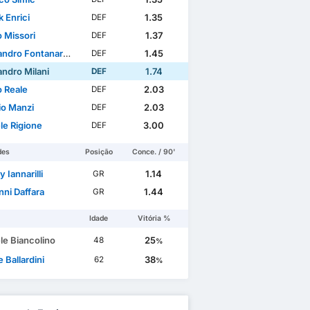
k Enrici
1.35
DEF
o Missori
1.37
DEF
ndro Fontanarosa
1.45
DEF
andro Milani
1.74
DEF
o Reale
2.03
DEF
io Manzi
2.03
DEF
le Rigione
3.00
DEF
des
Posição
Conce. / 90'
 Iannarilli
1.14
GR
nni Daffara
1.44
GR
Idade
Vitória %
le Biancolino
25
48
%
 Ballardini
38
62
%