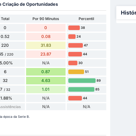
 e Criação de Oportunidades
Histó
Total
Por 90 Minutos
Percentil
0
0
38
0.52
0.08
24
220
31.83
47
65
23.87
44
/ 220
5.00%
N/A
30
6
0.87
51
32
4.63
89
7
1.01
85
/ 32
21.88%
N/A
44
N/A
N/A
ssistências
ta época da Serie B.