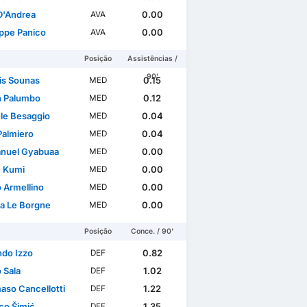
D'Andrea
0.00
AVA
ppe Panico
0.00
AVA
Posição
Assistências /
90'
ris Sounas
0.15
MED
n Palumbo
0.12
MED
le Besaggio
0.04
MED
Palmiero
0.04
MED
nuel Gyabuaa
0.00
MED
n Kumi
0.00
MED
 Armellino
0.00
MED
a Le Borgne
0.00
MED
Posição
Conce. / 90'
do Izzo
0.82
DEF
 Sala
1.02
DEF
so Cancellotti
1.22
DEF
co Šimić
1.35
DEF