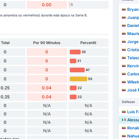
0
0.00
1
Bryant 
s amarelos ou vermelhos) durante esta época na Serie B.
Juanp
Daniel
Maurice
Jorge L
Total
Por 90 Minutos
Percentil
Cristi
0
0
35
Telas
0
0
21
Kervin M
0
0
47
Carlos 
0
0
55
Wikelman
0.25
0.04
22
José Man
0.25
0.04
22
Defesas
0
N/A
N/A
Luís Fra
0
N/A
N/A
Aless
0
N/A
N/A
Ronal
0
N/A
N/A
Nahuel 
nutos por