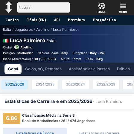
LIGAS
MENU
Cantos
Tênis (EN)
API
Premium
Prognóstico
Itália
/
Jogadores
/
Avellino
/
Luca Palmiero
Luca Palmiero
Estat.
Clube :
Avellino
Posição :
Midfielder
Nacionalidade :
Italy
Birthplace :
Italy - Italy
Número da Cam
Idade (Aniversário) :
30 (1/05 1996)
Altura :
177cm
Peso :
75kg
Salário Anual (Eu
Geral
Golos, xG, Remates
Assistências e Passes
Dribles
2025/2026
2024/2025
2023/2024
2022/2023
202
Estatísticas de Carreira e em 2025/2026
- Luca Palmiero
Classificação Média na Serie B
6.86
Rank de Assistências : 261 / 474 Jogadores
Estatísticas de Época
Estatísticas da Carreira