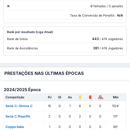
0
falhados
/ 0 penaltis
Taxa de Conversão de Penaltis :
N/A
Rank por resultado (Liga Atual)
443
Rank de Golos
/ 474 Jogadores
261
Rank de Assistências
/ 474 Jogadores
PRESTAÇÕES NAS ÚLTIMAS ÉPOCAS
2024/2025 Época
Competição
PJ
Gl
As
Min
PEN
Serie C: Girone C
15
0
1
6
0
0
1124'
Serie C Playoffs
2
0
0
2
0
0
117'
Coppa Italia
1
0
0
0
0
0
90'