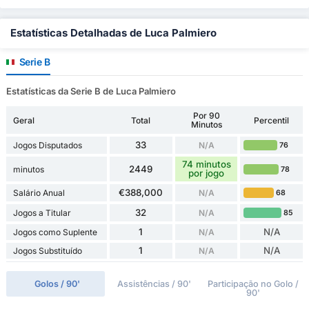
Estatísticas Detalhadas de Luca Palmiero
Serie B
Estatísticas da Serie B de Luca Palmiero
Por 90
Geral
Total
Percentil
Minutos
33
Jogos Disputados
N/A
76
74 minutos
2449
minutos
78
por jogo
€388,000
Salário Anual
N/A
68
32
Jogos a Titular
N/A
85
1
N/A
Jogos como Suplente
N/A
1
N/A
Jogos Substituído
N/A
Golos / 90'
Assistências / 90'
Participação no Golo /
90'