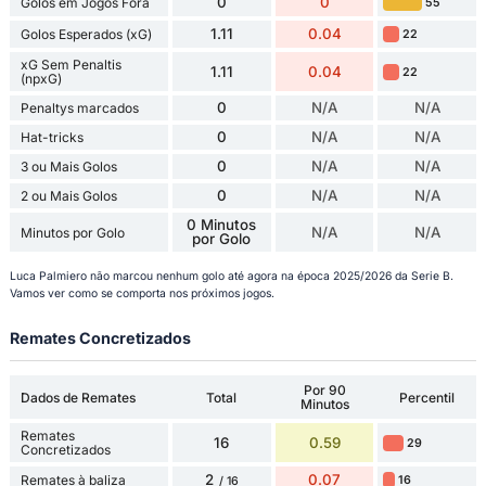
0
0
Golos em Jogos Fora
55
1.11
0.04
Golos Esperados (xG)
22
xG Sem Penaltis
1.11
0.04
22
(npxG)
0
N/A
N/A
Penaltys marcados
0
N/A
N/A
Hat-tricks
0
N/A
N/A
3 ou Mais Golos
0
N/A
N/A
2 ou Mais Golos
0 Minutos
N/A
N/A
Minutos por Golo
por Golo
Luca Palmiero não marcou nenhum golo até agora na época 2025/2026 da Serie B.
Vamos ver como se comporta nos próximos jogos.
Remates Concretizados
Por 90
Dados de Remates
Total
Percentil
Minutos
Remates
16
0.59
29
Concretizados
2
0.07
Remates à baliza
16
/ 16