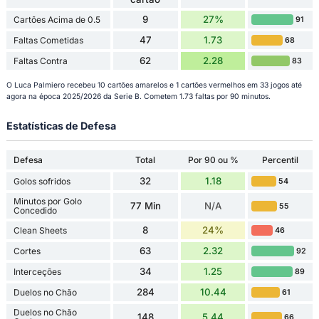
9
27%
Cartões Acima de 0.5
91
47
1.73
Faltas Cometidas
68
62
2.28
Faltas Contra
83
O Luca Palmiero recebeu 10 cartões amarelos e 1 cartões vermelhos em 33 jogos até
agora na época 2025/2026 da Serie B. Cometem 1.73 faltas por 90 minutos.
Estatísticas de Defesa
Defesa
Total
Por 90 ou %
Percentil
32
1.18
Golos sofridos
54
Minutos por Golo
77 Min
N/A
55
Concedido
8
24%
Clean Sheets
46
63
2.32
Cortes
92
34
1.25
Interceções
89
284
10.44
Duelos no Chão
61
Duelos no Chão
148
5.44
66