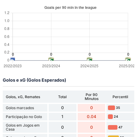
Golos e xG (Golos Esperados)
Por 90
Golos, xG, Remates
Total
Percentil
Minutos
0
0
Golos marcados
35
1
0.04
Participação no Golo
24
Golos em Jogos em
0
0
47
Casa