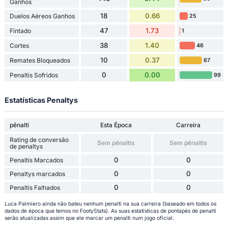
Ganhos
18
0.66
Duelos Aéreos Ganhos
25
47
1.73
Fintado
1
38
1.40
Cortes
46
10
0.37
Remates Bloqueados
67
0
0.00
Penaltis Sofridos
99
Estatísticas Penaltys
pênalti
Esta Época
Carreira
Rating de conversão
Sem pênaltis
Sem pênaltis
de penaltys
0
0
Penaltis Marcados
0
0
Penaltys marcados
0
0
Penaltis Falhados
Luca Palmiero ainda não bateu nenhum penalti na sua carreira (baseado em todos os
dados de época que temos no FootyStats). As suas estatísticas de pontapés de penalti
serão atualizadas assim que ele marcar um penalti num jogo oficial.