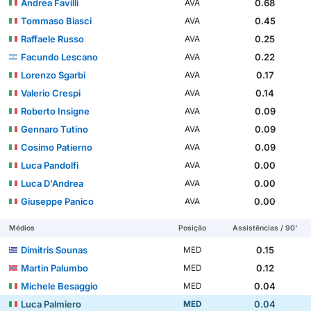
Andrea Favilli
0.68
AVA
Tommaso Biasci
0.45
AVA
Raffaele Russo
0.25
AVA
Facundo Lescano
0.22
AVA
Lorenzo Sgarbi
0.17
AVA
Valerio Crespi
0.14
AVA
Roberto Insigne
0.09
AVA
Gennaro Tutino
0.09
AVA
Cosimo Patierno
0.09
AVA
Luca Pandolfi
0.00
AVA
Luca D'Andrea
0.00
AVA
Giuseppe Panico
0.00
AVA
Médios
Posição
Assistências / 90'
Dimitris Sounas
0.15
MED
Martin Palumbo
0.12
MED
Michele Besaggio
0.04
MED
Luca Palmiero
0.04
MED