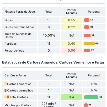
Por 90
Fintas e Foras de Jogo
Total
Percentil
Minutos
15
0.55
Fintas
30
6
0.22
Fintas Bem Sucedidas
29
Taxa de Sucesso de
40.00%
N/A
39
Fintas
11
0.40
Perdidas
66
0
0.00
Foras-de-jogo
37
Estatísticas de Cartões Amarelos, Cartões Vermelhor e Faltas
Por 90
Cartões e Faltas
Total
Percentil
Minutos
10
N/A
N/A
Cartões amarelos
1
N/A
N/A
Cartões vermelhos
11
0.4
Total Cartões
88
223 min /
N/A
Minutos por Cartão
21
cartão