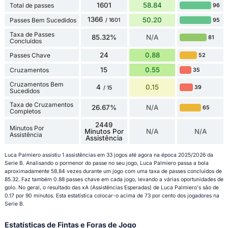
1601
58.84
Total de passes
96
1366
50.20
Passes Bem Sucedidos
95
/ 1601
Taxa de Passes
85.32%
N/A
81
Concluídos
24
0.88
Passes Chave
52
15
0.55
Cruzamentos
35
Cruzamentos Bem
4
0.15
39
/ 15
Sucedidos
Taxa de Cruzamentos
26.67%
N/A
65
Completos
2449
Minutos Por
Minutos Por
N/A
N/A
Assistência
Assistência
Luca Palmiero assistiu 1 assistências em 33 jogos até agora na época 2025/2026 da
Serie B. Analisando o pormenor do passe no seu jogo, Luca Palmiero passa a bola
aproximadamente 58.84 vezes durante um jogo com uma taxa de passes concluídos de
85.32. Faz também 0.88 passes chave em cada jogo, levando a várias oportunidades de
golo. No geral, o resultado das xA (Assistências Esperadas) de Luca Palmiero's são de
0.17 por 90 minutos. Esta estatística colocar-o acima de 73 por cento dos jogadores na
Serie B.
Estatísticas de Fintas e Foras de Jogo