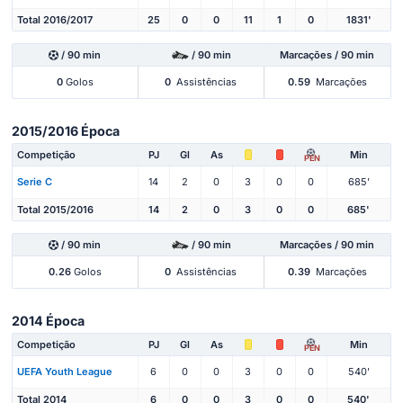
Total 2016/2017
25
0
0
11
1
0
1831'
/ 90 min
/ 90 min
Marcações / 90 min
0
Golos
0
Assistências
0.59
Marcações
2015/2016 Época
Competição
PJ
Gl
As
Min
PEN
Serie C
14
2
0
3
0
0
685'
Total 2015/2016
14
2
0
3
0
0
685'
/ 90 min
/ 90 min
Marcações / 90 min
0.26
Golos
0
Assistências
0.39
Marcações
2014 Época
Competição
PJ
Gl
As
Min
PEN
UEFA Youth League
6
0
0
3
0
0
540'
Total 2014
6
0
0
3
0
0
540'