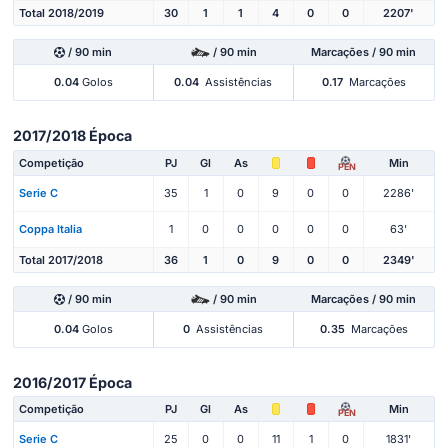
Total 2018/2019
30
1
1
4
0
0
2207'
/ 90 min
/ 90 min
Marcações / 90 min
0.04
Golos
0.04
Assistências
0.17
Marcações
2017/2018 Época
Competição
PJ
Gl
As
Min
PEN
Serie C
35
1
0
9
0
0
2286'
Coppa Italia
1
0
0
0
0
0
63'
Total 2017/2018
36
1
0
9
0
0
2349'
/ 90 min
/ 90 min
Marcações / 90 min
0.04
Golos
0
Assistências
0.35
Marcações
2016/2017 Época
Competição
PJ
Gl
As
Min
PEN
Serie C
25
0
0
11
1
0
1831'