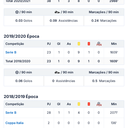
Total 2020/2021
38
1
3
8
0
0
2988'
/ 90 min
/ 90 min
Marcações / 90 min
0.03
Golos
0.09
Assistências
0.24
Marcações
2019/2020 Época
Competição
PJ
Gl
As
Min
PEN
Serie B
23
1
0
9
1
0
1609'
Total 2019/2020
23
1
0
9
1
0
1609'
/ 90 min
/ 90 min
Marcações / 90 min
0.06
Golos
0
Assistências
0.5
Marcações
2018/2019 Época
Competição
PJ
Gl
As
Min
PEN
Serie B
28
1
1
4
0
0
2071'
Coppa Italia
2
0
0
0
0
0
136'