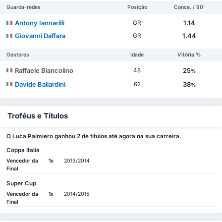
Guarda-redes
Posição
Conce. / 90'
Antony Iannarilli
1.14
GR
Giovanni Daffara
1.44
GR
Gestores
Idade
Vitória %
Raffaele Biancolino
25
48
%
Davide Ballardini
38
62
%
Troféus e Títulos
O Luca Palmiero ganhou 2 de títulos até agora na sua carreira.
Coppa Italia
Vencedor da
1x
2013/2014
Final
Super Cup
Vencedor da
1x
2014/2015
Final