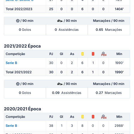
Total 2022/2023
25
0
0
6
0
0
1404'
/ 90 min
/ 90 min
Marcações / 90 min
0
Golos
0
Assistências
0.65
Marcações
2021/2022 Época
Competição
PJ
Gl
As
Min
PEN
Serie B
30
0
2
6
1
0
1990'
Total 2021/2022
30
0
2
6
1
0
1990'
/ 90 min
/ 90 min
Marcações / 90 min
0
Golos
0.09
Assistências
0.27
Marcações
2020/2021 Época
Competição
PJ
Gl
As
Min
PEN
Serie B
38
1
3
8
0
0
2988'