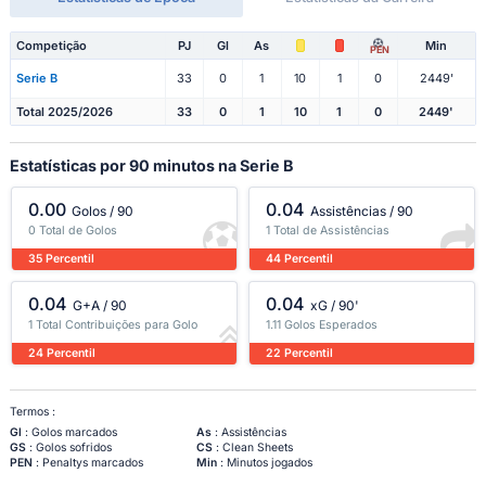
Competição
PJ
Gl
As
Min
PEN
Serie B
33
0
1
10
1
0
2449'
Total 2025/2026
33
0
1
10
1
0
2449'
Estatísticas por 90 minutos na Serie B
0.00
0.04
Golos / 90
Assistências / 90
0 Total de Golos
1 Total de Assistências
35 Percentil
44 Percentil
0.04
0.04
G+A / 90
xG / 90'
1 Total Contribuições para Golo
1.11 Golos Esperados
24 Percentil
22 Percentil
Termos :
Gl
: Golos marcados
As
: Assistências
GS
: Golos sofridos
CS
: Clean Sheets
PEN
: Penaltys marcados
Min
: Minutos jogados