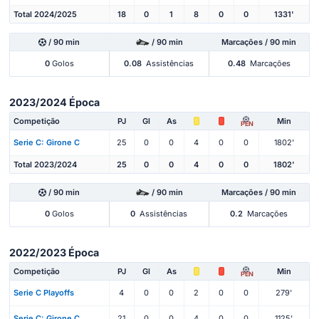
Total 2024/2025
18
0
1
8
0
0
1331'
/ 90 min
/ 90 min
Marcações / 90 min
0
Golos
0.08
Assistências
0.48
Marcações
2023/2024 Época
Competição
PJ
Gl
As
Min
PEN
Serie C: Girone C
25
0
0
4
0
0
1802'
Total 2023/2024
25
0
0
4
0
0
1802'
/ 90 min
/ 90 min
Marcações / 90 min
0
Golos
0
Assistências
0.2
Marcações
2022/2023 Época
Competição
PJ
Gl
As
Min
PEN
Serie C Playoffs
4
0
0
2
0
0
279'
Serie C: Girone C
21
0
0
4
0
0
1125'