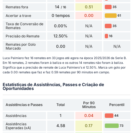
14
0.51
Remates fora
35
/ 16
0 tempos
0.00
Acertar a trave
61
Taxa de Conversão de
0.00%
N/A
35
Remates
12.50%
N/A
Precisão do Remate
16
Remates por Golo
0.00
N/A
N/A
Marcado
Luca Palmiero fez 16 remates em 33 jogos até agora na época 2025/2026 da Serie B.
Em 16 remates, 2 remates foram à baliza e os outros 14 remates não foram à baliza.
Significa que a precisão de remate de Luca Palmiero's é 12.50%. Marca um golo por
cada 0.00 remates que faz e faz 0.59 remates por 90 minutos em campo.
Estatísticas de Assistências, Passes e Criação de
Oportunidades
Por 90
Assistências e Passes
Total
Percentil
Minutos
1
0.04
Assistências
44
Assistências
4.58
0.17
73
Esperadas (xA)