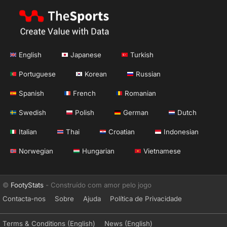
English
Japanese
Turkish
Portuguese
Korean
Russian
Spanish
French
Romanian
Swedish
Polish
German
Dutch
Italian
Thai
Croatian
Indonesian
Norwegian
Hungarian
Vietnamese
©
FootyStats
- Construído com amor pelo jogo
Contacta-nos
Sobre
Ajuda
Política de Privacidade
Terms & Conditions (English)
News (English)