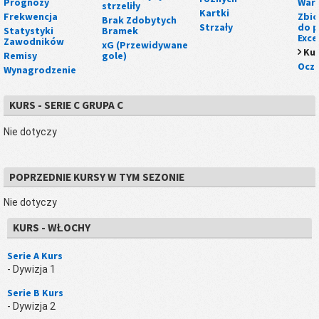
Prognozy
War
strzeliły
Kartki
Frekwencja
Zbio
Brak Zdobytych
Strzały
do p
Statystyki
Bramek
Exce
Zawodników
xG (Przewidywane
Kur
Remisy
gole)
Ocze
Wynagrodzenie
KURS - SERIE C GRUPA C
Nie dotyczy
POPRZEDNIE KURSY W TYM SEZONIE
Nie dotyczy
KURS - WŁOCHY
Serie A Kurs
- Dywizja 1
Serie B Kurs
- Dywizja 2