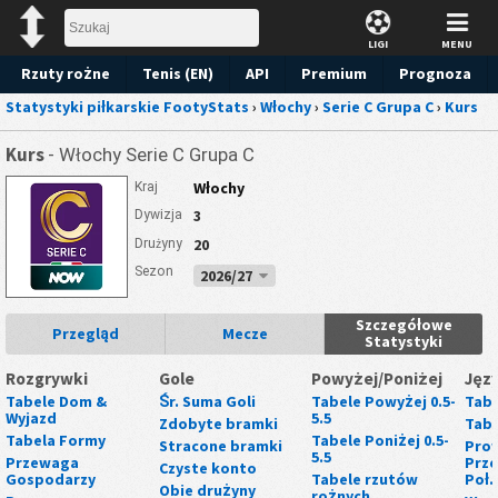
LIGI
MENU
Rzuty rożne
Tenis (EN)
API
Premium
Prognoza
Statystyki piłkarskie FootyStats
›
Włochy
›
Serie C Grupa C
›
Kurs
Kurs
- Włochy Serie C Grupa C
Włochy
Kraj
3
Dywizja
20
Drużyny
Sezon
2026/27
Szczegółowe
Przegląd
Mecze
Statystyki
Rozgrywki
Gole
Powyżej/Poniżej
Języ
Tabele Dom &
Śr. Suma Goli
Tabele Powyżej 0.5-
Tabe
Wyjazd
5.5
Zdobyte bramki
Tabe
Tabela Formy
Tabele Poniżej 0.5-
Stracone bramki
Prow
5.5
Przewaga
Prze
Czyste konto
Gospodarzy
Tabele rzutów
Poł.
Obie drużyny
rożnych