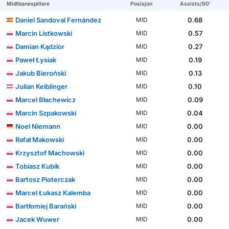
Midtbanespillere
Posisjon
Assists/90'
Daniel Sandoval Fernández
0.68
MID
Marcin Listkowski
0.57
MID
Damian Kądzior
0.27
MID
Paweł Łysiak
0.19
MID
Jakub Bieroński
0.13
MID
Julian Keiblinger
0.10
MID
Marcel Błachewicz
0.09
MID
Marcin Szpakowski
0.04
MID
Noel Niemann
0.00
MID
Rafał Makowski
0.00
MID
Krzysztof Machowski
0.00
MID
Tobiasz Kubik
0.00
MID
Bartosz Pioterczak
0.00
MID
Marcel Łukasz Kalemba
0.00
MID
Bartłomiej Barański
0.00
MID
Jacek Wuwer
0.00
MID