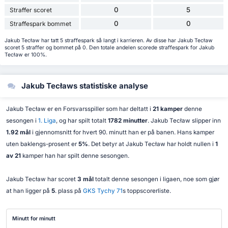
0
5
Straffer scoret
0
0
Straffespark bommet
Jakub Tecław har tatt 5 straffespark så langt i karrieren. Av disse har Jakub Tecław
scoret 5 straffer og bommet på 0. Den totale andelen scorede straffespark for Jakub
Tecław er 100%.
Jakub Tecławs statistiske analyse
Jakub Tecław er en Forsvarsspiller som har deltatt i
21 kamper
denne
sesongen i
1. Liga
, og har spilt totalt
1782 minutter
. Jakub Tecław slipper inn
1.92 mål
i gjennomsnitt for hvert 90. minutt han er på banen. Hans kamper
uten baklengs-prosent er
5%
. Det betyr at Jakub Tecław har holdt nullen i
1
av 21
kamper han har spilt denne sesongen.
Jakub Tecław har scoret
3 mål
totalt denne sesongen i ligaen, noe som gjør
at han ligger på
5
. plass på
GKS Tychy 71
s toppscorerliste.
Minutt for minutt