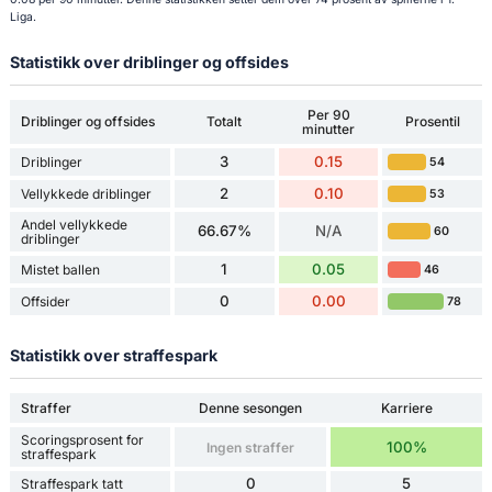
Liga.
Statistikk over driblinger og offsides
Per 90
Driblinger og offsides
Totalt
Prosentil
minutter
3
0.15
Driblinger
54
2
0.10
Vellykkede driblinger
53
Andel vellykkede
66.67%
N/A
60
driblinger
1
0.05
Mistet ballen
46
0
0.00
Offsider
78
Statistikk over straffespark
Straffer
Denne sesongen
Karriere
Scoringsprosent for
100%
Ingen straffer
straffespark
0
5
Straffespark tatt