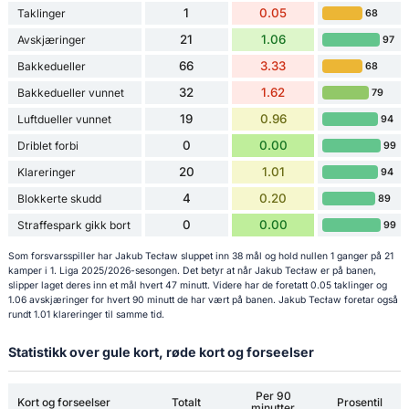
1
0.05
Taklinger
68
21
1.06
Avskjæringer
97
66
3.33
Bakkedueller
68
32
1.62
Bakkedueller vunnet
79
19
0.96
Luftdueller vunnet
94
0
0.00
Driblet forbi
99
20
1.01
Klareringer
94
4
0.20
Blokkerte skudd
89
0
0.00
Straffespark gikk bort
99
Som forsvarsspiller har Jakub Tecław sluppet inn 38 mål og hold nullen 1 ganger på 21
kamper i 1. Liga 2025/2026-sesongen. Det betyr at når Jakub Tecław er på banen,
slipper laget deres inn et mål hvert 47 minutt. Videre har de foretatt 0.05 taklinger og
1.06 avskjæringer for hvert 90 minutt de har vært på banen. Jakub Tecław foretar også
rundt 1.01 klareringer til samme tid.
Statistikk over gule kort, røde kort og forseelser
Per 90
Kort og forseelser
Totalt
Prosentil
minutter