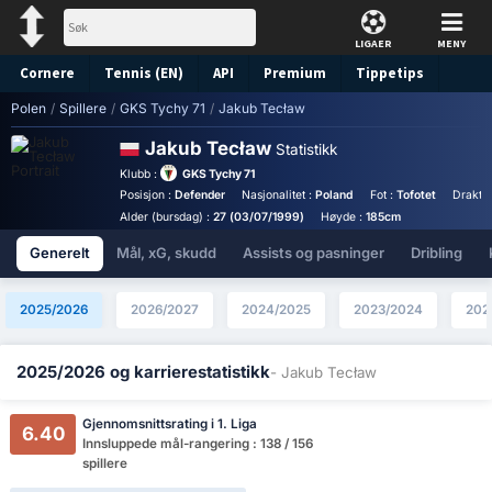
LIGAER
MENY
Cornere
Tennis (EN)
API
Premium
Tippetips
Polen
/
Spillere
/
GKS Tychy 71
/
Jakub Tecław
Jakub Tecław
Statistikk
Klubb :
GKS Tychy 71
Posisjon :
Defender
Nasjonalitet :
Poland
Fot :
Tofotet
Draktn
Alder (bursdag) :
27 (03/07/1999)
Høyde :
185cm
Generelt
Mål, xG, skudd
Assists og pasninger
Dribling
2025/2026
2026/2027
2024/2025
2023/2024
202
2025/2026 og karrierestatistikk
- Jakub Tecław
Gjennomsnittsrating i 1. Liga
6.40
Innsluppede mål-rangering : 138 / 156
spillere