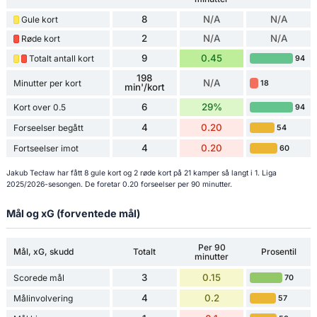
8
N/A
N/A
Gule kort
2
N/A
N/A
Røde kort
9
0.45
Totalt antall kort
94
198
N/A
Minutter per kort
18
min'/kort
6
29%
Kort over 0.5
94
4
0.20
Forseelser begått
54
4
0.20
Fortseelser imot
60
Jakub Tecław har fått 8 gule kort og 2 røde kort på 21 kamper så langt i 1. Liga
2025/2026-sesongen. De foretar 0.20 forseelser per 90 minutter.
Mål og xG (forventede mål)
Per 90
Mål, xG, skudd
Totalt
Prosentil
minutter
3
0.15
Scorede mål
70
4
0.2
Målinvolvering
57