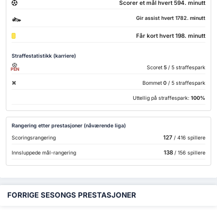
Scorer et mål hvert 594. minutt
Gir assist hvert 1782. minutt
Får kort hvert 198. minutt
Straffestatistikk (karriere)
Scoret
5
/ 5 straffespark
PEN
Bommet
0
/ 5 straffespark
Uttellig på straffespark:
100%
Rangering etter prestasjoner (nåværende liga)
127
Scoringsrangering
/ 416 spillere
138
Innsluppede mål-rangering
/ 156 spillere
FORRIGE SESONGS PRESTASJONER