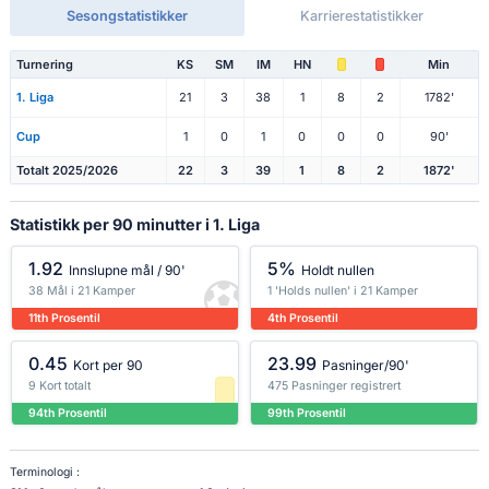
Sesongstatistikker
Karrierestatistikker
Turnering
KS
SM
IM
HN
Min
1. Liga
21
3
38
1
8
2
1782'
Cup
1
0
1
0
0
0
90'
Totalt 2025/2026
22
3
39
1
8
2
1872'
Statistikk per 90 minutter i 1. Liga
1.92
5%
Innslupne mål / 90'
Holdt nullen
38 Mål i 21 Kamper
1 'Holds nullen' i 21 Kamper
11th Prosentil
4th Prosentil
0.45
23.99
Kort per 90
Pasninger/90'
9 Kort totalt
475 Pasninger registrert
94th Prosentil
99th Prosentil
Terminologi :