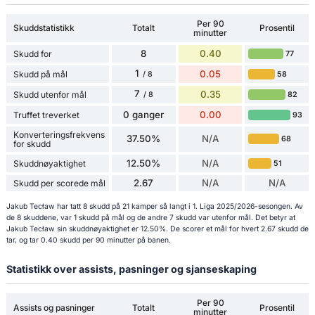
Per 90
Skuddstatistikk
Totalt
Prosentil
minutter
8
0.40
Skudd for
77
1
0.05
Skudd på mål
58
/ 8
7
0.35
Skudd utenfor mål
82
/ 8
0 ganger
0.00
Truffet treverket
93
Konverteringsfrekvens
37.50%
N/A
68
for skudd
12.50%
N/A
Skuddnøyaktighet
51
2.67
N/A
N/A
Skudd per scorede mål
Jakub Tecław har tatt 8 skudd på 21 kamper så langt i 1. Liga 2025/2026-sesongen. Av
de 8 skuddene, var 1 skudd på mål og de andre 7 skudd var utenfor mål. Det betyr at
Jakub Tecław sin skuddnøyaktighet er 12.50%. De scorer et mål for hvert 2.67 skudd de
tar, og tar 0.40 skudd per 90 minutter på banen.
Statistikk over assists, pasninger og sjanseskaping
Per 90
Assists og pasninger
Totalt
Prosentil
minutter