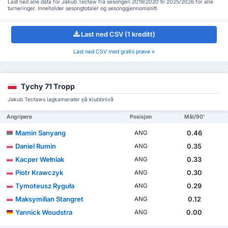
Last ned alle data for Jakub Tecław fra sesongen 2019/2020 til 2025/2026 for alle
turneringer. Inneholder sesongtotaler og sesonggjennomsnitt.
Last ned CSV (1 kreditt)
Last ned CSV med gratis prøve »
Tychy 71 Tropp
Jakub Tecławs lagkamerater på klubbnivå
Angripere
Posisjon
Mål/90'
Mamin Sanyang
0.46
ANG
Daniel Rumin
0.35
ANG
Kacper Wełniak
0.33
ANG
Piotr Krawczyk
0.30
ANG
Tymoteusz Ryguła
0.29
ANG
Maksymilian Stangret
0.12
ANG
Yannick Woudstra
0.00
ANG