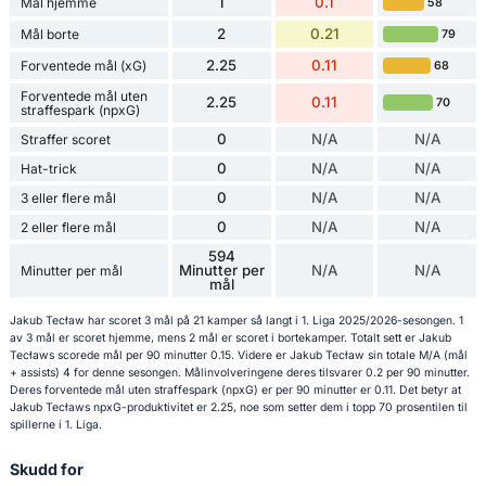
1
0.1
Mål hjemme
58
2
0.21
Mål borte
79
2.25
0.11
Forventede mål (xG)
68
Forventede mål uten
2.25
0.11
70
straffespark (npxG)
0
N/A
N/A
Straffer scoret
0
N/A
N/A
Hat-trick
0
N/A
N/A
3 eller flere mål
0
N/A
N/A
2 eller flere mål
594
Minutter per
N/A
N/A
Minutter per mål
mål
Jakub Tecław har scoret 3 mål på 21 kamper så langt i 1. Liga 2025/2026-sesongen. 1
av 3 mål er scoret hjemme, mens 2 mål er scoret i bortekamper. Totalt sett er Jakub
Tecławs scorede mål per 90 minutter 0.15. Videre er Jakub Tecław sin totale M/A (mål
+ assists) 4 for denne sesongen. Målinvolveringene deres tilsvarer 0.2 per 90 minutter.
Deres forventede mål uten straffespark (npxG) er per 90 minutter er 0.11. Det betyr at
Jakub Tecławs npxG-produktivitet er 2.25, noe som setter dem i topp 70 prosentilen til
spillerne i 1. Liga.
Skudd for