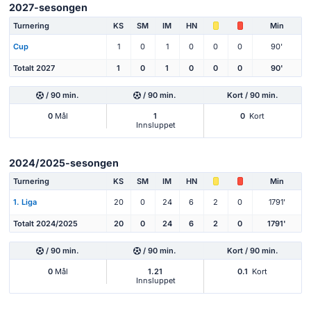
2027-sesongen
Turnering
KS
SM
IM
HN
Min
Cup
1
0
1
0
0
0
90'
Totalt 2027
1
0
1
0
0
0
90'
/ 90 min.
/ 90 min.
Kort / 90 min.
0
Mål
1
0
Kort
Innsluppet
2024/2025-sesongen
Turnering
KS
SM
IM
HN
Min
1. Liga
20
0
24
6
2
0
1791'
Totalt 2024/2025
20
0
24
6
2
0
1791'
/ 90 min.
/ 90 min.
Kort / 90 min.
0
Mål
1.21
0.1
Kort
Innsluppet