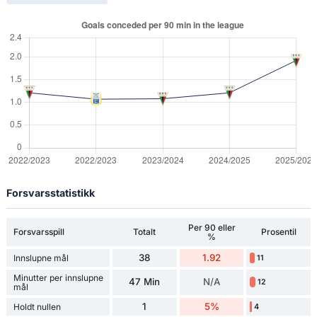
Forsvarsstatistikk
Per 90 eller
Forsvarsspill
Totalt
Prosentil
%
38
1.92
Innslupne mål
11
Minutter per innslupne
47 Min
N/A
12
mål
1
5%
Holdt nullen
4