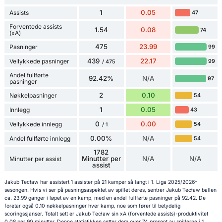
1
0.05
Assists
47
Forventede assists
1.54
0.08
74
(xA)
475
23.99
Pasninger
99
439
22.17
Vellykkede pasninger
99
/ 475
Andel fullførte
92.42%
N/A
97
pasninger
2
0.10
Nøkkelpasninger
54
1
0.05
Innlegg
43
0
0.00
Vellykkede innlegg
54
/ 1
0.00%
N/A
Andel fullførte innlegg
54
1782
Minutter per
N/A
N/A
Minutter per assist
assist
Jakub Tecław har assistert 1 assister på 21 kamper så langt i 1. Liga 2025/2026-
sesongen. Hvis vi ser på pasningsaspektet av spillet deres, sentrer Jakub Tecław ballen
ca. 23.99 ganger i løpet av en kamp, med en andel fullførte pasninger på 92.42. De
foretar også 0.10 nøkkelpasninger hver kamp, noe som fører til betydelig
scoringssjanser. Totalt sett er Jakub Tecław sin xA (forventede assists)-produktivitet
0.08 per 90 minutter. Denne statistikken setter dem over 74 prosent av spillerne i 1.