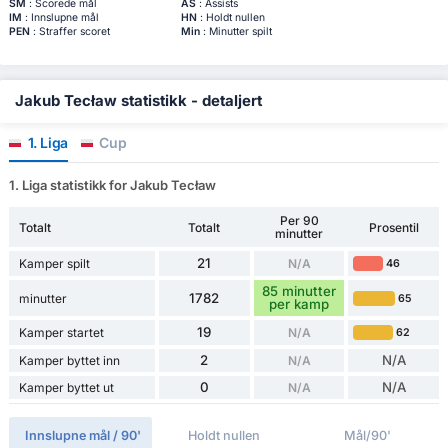
SM
: Scorede mål
AS
: Assists
IM
: Innslupne mål
HN
: Holdt nullen
PEN
: Straffer scoret
Min
: Minutter spilt
Jakub Tecław statistikk - detaljert
1. Liga
Cup
1. Liga statistikk for Jakub Tecław
Per 90
Totalt
Totalt
Prosentil
minutter
21
Kamper spilt
N/A
46
85 minutter
1782
minutter
65
per kamp
19
Kamper startet
N/A
62
2
N/A
Kamper byttet inn
N/A
0
N/A
Kamper byttet ut
N/A
Innslupne mål / 90'
Holdt nullen
Mål/90'