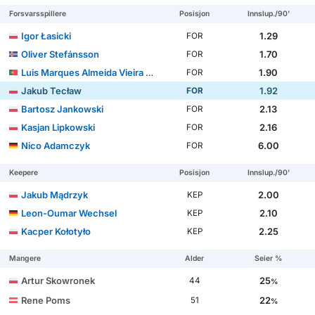
Forsvarsspillere
Posisjon
Innslup./90'
Igor Łasicki
1.29
FOR
Oliver Stefánsson
1.70
FOR
Luis Marques Almeida Vieira Silva
1.90
FOR
Jakub Tecław
1.92
FOR
Bartosz Jankowski
2.13
FOR
Kasjan Lipkowski
2.16
FOR
Nico Adamczyk
6.00
FOR
Keepere
Posisjon
Innslup./90'
Jakub Mądrzyk
2.00
KEP
Leon-Oumar Wechsel
2.10
KEP
Kacper Kołotyło
2.25
KEP
Mangere
Alder
Seier %
Artur Skowronek
25
44
%
Rene Poms
22
51
%