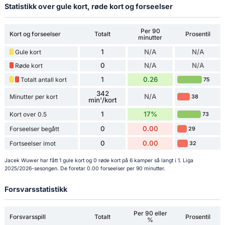
Statistikk over gule kort, røde kort og forseelser
Per 90
Kort og forseelser
Totalt
Prosentil
minutter
1
N/A
N/A
Gule kort
0
N/A
N/A
Røde kort
1
0.26
Totalt antall kort
75
342
N/A
Minutter per kort
38
min'/kort
1
17%
Kort over 0.5
73
0
0.00
Forseelser begått
29
0
0.00
Fortseelser imot
32
Jacek Wuwer har fått 1 gule kort og 0 røde kort på 6 kamper så langt i 1. Liga
2025/2026-sesongen. De foretar 0.00 forseelser per 90 minutter.
Forsvarsstatistikk
Per 90 eller
Forsvarsspill
Totalt
Prosentil
%