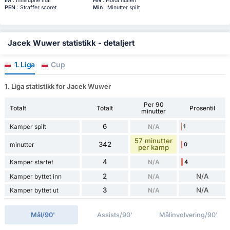
IM
: Innslupne mål
HN
: Holdt nullen
PEN
: Straffer scoret
Min
: Minutter spilt
Jacek Wuwer statistikk - detaljert
1. Liga
Cup
1. Liga statistikk for Jacek Wuwer
Per 90
Totalt
Totalt
Prosentil
minutter
6
Kamper spilt
N/A
1
57 minutter
342
minutter
0
per kamp
4
Kamper startet
N/A
4
2
N/A
Kamper byttet inn
N/A
3
N/A
Kamper byttet ut
N/A
Mål/90'
Assists/90'
Målinvolvering/90'