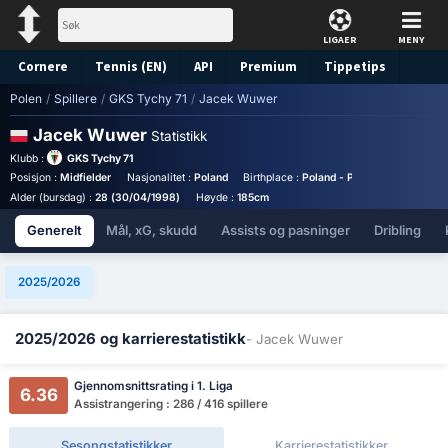
LIGAER
MENY
Cornere
Tennis (EN)
API
Premium
Tippetips
Polen
/
Spillere
/
GKS Tychy 71
/
Jacek Wuwer
Jacek Wuwer
Statistikk
Klubb :
GKS Tychy 71
Posisjon :
Midfielder
Nasjonalitet :
Poland
Birthplace :
Poland - Poland
Draktnum
Alder (bursdag) :
28 (30/04/1998)
Høyde :
185cm
Generelt
Mål, xG, skudd
Assists og pasninger
Dribling
2025/2026
2025/2026 og karrierestatistikk
- Jacek Wuwer
Gjennomsnittsrating i 1. Liga
6.36
Assistrangering : 286 / 416 spillere
Sesongstatistikker
Karrierestatistikker