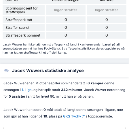
Scoringsprosent for
Ingen straffer
Ingen straffer
straffespark
0
0
Straffespark tatt
0
0
Straffer scoret
0
0
Straffespark bommet
Jacek Wuwer har ikke tatt noen straffespark så langt i karrieren enda (basert på all
sesongdataen som vi har hos FootyStats). Straffesparkstatistikken deres oppdateres når
han har tatt en straffespark i et offisiell kamp.
Jacek Wuwers statistiske analyse
Jacek Wuwer er en Midtbanespiller som har deltatt i
6 kamper
denne
sesongen i
1. Liga
, og har spilt totalt
342 minutter
. Jacek Wuwer noterer seg
for
0 assister
i snitt for hvert 90. minutt han er på banen.
Jacek Wuwer har scoret
0 mål
totalt så langt denne sesongen i ligaen, noe
som gjør at han ligger på
19
. plass på
GKS Tychy 71
s toppscorerliste.