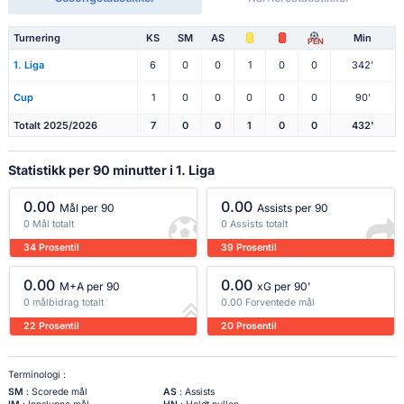
Turnering
KS
SM
AS
Min
PEN
1. Liga
6
0
0
1
0
0
342'
Cup
1
0
0
0
0
0
90'
Totalt 2025/2026
7
0
0
1
0
0
432'
Statistikk per 90 minutter i 1. Liga
0.00
0.00
Mål per 90
Assists per 90
0 Mål totalt
0 Assists totalt
34 Prosentil
39 Prosentil
0.00
0.00
M+A per 90
xG per 90'
0 målbidrag totalt
0.00 Forventede mål
22 Prosentil
20 Prosentil
Terminologi :
SM
: Scorede mål
AS
: Assists