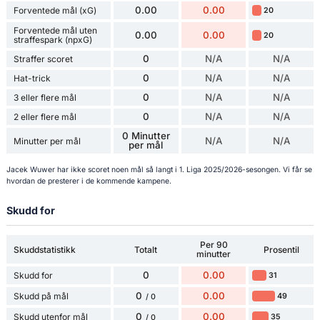
0.00
0.00
Forventede mål (xG)
20
Forventede mål uten
0.00
0.00
20
straffespark (npxG)
0
N/A
N/A
Straffer scoret
0
N/A
N/A
Hat-trick
0
N/A
N/A
3 eller flere mål
0
N/A
N/A
2 eller flere mål
0 Minutter
N/A
N/A
Minutter per mål
per mål
Jacek Wuwer har ikke scoret noen mål så langt i 1. Liga 2025/2026-sesongen. Vi får se
hvordan de presterer i de kommende kampene.
Skudd for
Per 90
Skuddstatistikk
Totalt
Prosentil
minutter
0
0.00
Skudd for
31
0
0.00
Skudd på mål
49
/ 0
0
0.00
Skudd utenfor mål
35
/ 0