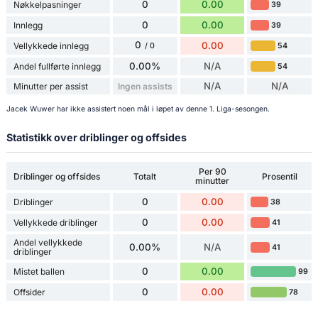
0
0.00
Nøkkelpasninger
39
0
0.00
Innlegg
39
0
0.00
Vellykkede innlegg
54
/ 0
0.00%
N/A
Andel fullførte innlegg
54
N/A
N/A
Minutter per assist
Ingen assists
Jacek Wuwer har ikke assistert noen mål i løpet av denne 1. Liga-sesongen.
Statistikk over driblinger og offsides
Per 90
Driblinger og offsides
Totalt
Prosentil
minutter
0
0.00
Driblinger
38
0
0.00
Vellykkede driblinger
41
Andel vellykkede
0.00%
N/A
41
driblinger
0
0.00
Mistet ballen
99
0
0.00
Offsider
78