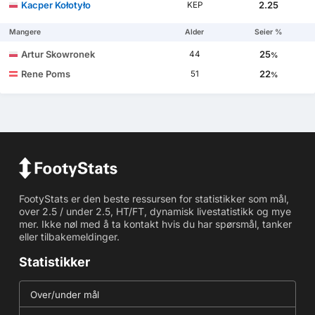
Kacper Kołotyło
2.25
KEP
Mangere
Alder
Seier %
Artur Skowronek
25
44
%
Rene Poms
22
51
%
FootyStats er den beste ressursen for statistikker som mål,
over 2.5 / under 2.5, HT/FT, dynamisk livestatistikk og mye
mer. Ikke nøl med å ta kontakt hvis du har spørsmål, tanker
eller tilbakemeldinger.
Statistikker
Over/under mål