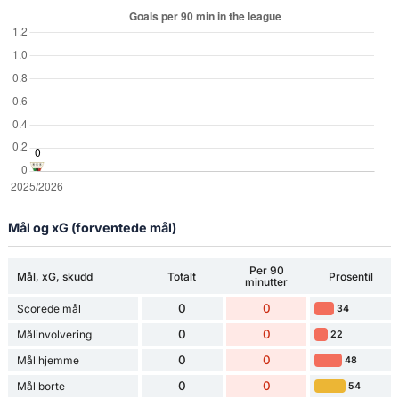
Mål og xG (forventede mål)
Per 90
Mål, xG, skudd
Totalt
Prosentil
minutter
0
0
Scorede mål
34
0
0
Målinvolvering
22
0
0
Mål hjemme
48
0
0
Mål borte
54