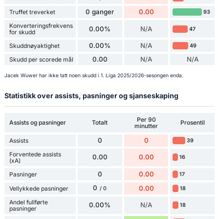
0 ganger
0.00
Truffet treverket
93
Konverteringsfrekvens
0.00%
N/A
47
for skudd
0.00%
N/A
Skuddnøyaktighet
49
0.00
N/A
N/A
Skudd per scorede mål
Jacek Wuwer har ikke tatt noen skudd i 1. Liga 2025/2026-sesongen enda.
Statistikk over assists, pasninger og sjanseskaping
Per 90
Assists og pasninger
Totalt
Prosentil
minutter
0
0
Assists
39
Forventede assists
0.00
0.00
16
(xA)
0
0.00
Pasninger
17
0
0.00
Vellykkede pasninger
18
/ 0
Andel fullførte
0.00%
N/A
18
pasninger