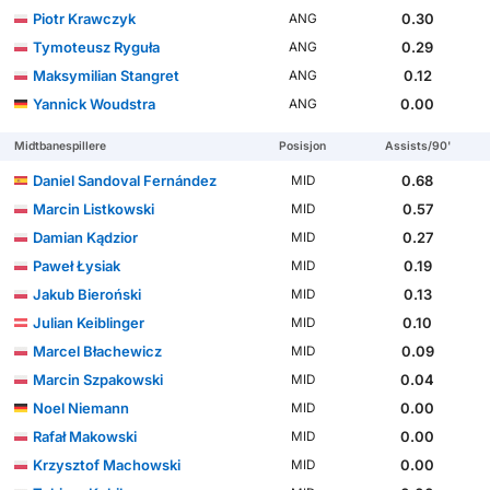
Piotr Krawczyk
0.30
ANG
Tymoteusz Ryguła
0.29
ANG
Maksymilian Stangret
0.12
ANG
Yannick Woudstra
0.00
ANG
Midtbanespillere
Posisjon
Assists/90'
Daniel Sandoval Fernández
0.68
MID
Marcin Listkowski
0.57
MID
Damian Kądzior
0.27
MID
Paweł Łysiak
0.19
MID
Jakub Bieroński
0.13
MID
Julian Keiblinger
0.10
MID
Marcel Błachewicz
0.09
MID
Marcin Szpakowski
0.04
MID
Noel Niemann
0.00
MID
Rafał Makowski
0.00
MID
Krzysztof Machowski
0.00
MID