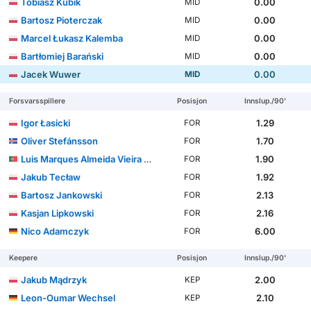
Tobiasz Kubik
0.00
MID
Bartosz Pioterczak
0.00
MID
Marcel Łukasz Kalemba
0.00
MID
Bartłomiej Barański
0.00
MID
Jacek Wuwer
0.00
MID
Forsvarsspillere
Posisjon
Innslup./90'
Igor Łasicki
1.29
FOR
Oliver Stefánsson
1.70
FOR
Luis Marques Almeida Vieira Silva
1.90
FOR
Jakub Tecław
1.92
FOR
Bartosz Jankowski
2.13
FOR
Kasjan Lipkowski
2.16
FOR
Nico Adamczyk
6.00
FOR
Keepere
Posisjon
Innslup./90'
Jakub Mądrzyk
2.00
KEP
Leon-Oumar Wechsel
2.10
KEP