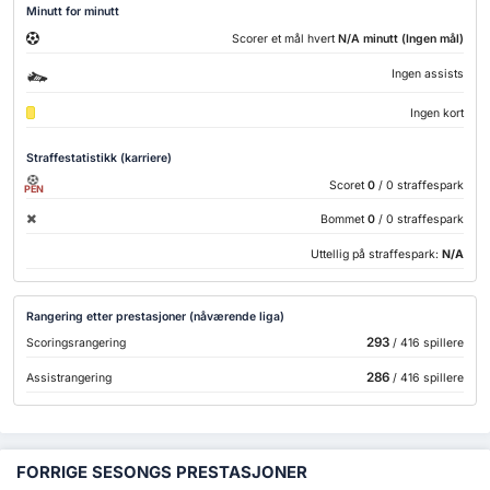
Minutt for minutt
Scorer et mål hvert
N/A minutt (Ingen mål)
Ingen assists
Ingen kort
Straffestatistikk (karriere)
Scoret
0
/ 0 straffespark
PEN
Bommet
0
/ 0 straffespark
Uttellig på straffespark:
N/A
Rangering etter prestasjoner (nåværende liga)
293
Scoringsrangering
/ 416 spillere
286
Assistrangering
/ 416 spillere
FORRIGE SESONGS PRESTASJONER