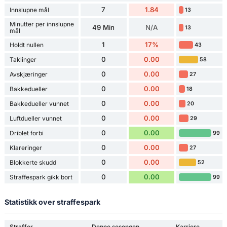
7
1.84
Innslupne mål
13
Minutter per innslupne
49 Min
N/A
13
mål
1
17%
Holdt nullen
43
0
0.00
Taklinger
58
0
0.00
Avskjæringer
27
0
0.00
Bakkedueller
18
0
0.00
Bakkedueller vunnet
20
0
0.00
Luftdueller vunnet
29
0
0.00
Driblet forbi
99
0
0.00
Klareringer
27
0
0.00
Blokkerte skudd
52
0
0.00
Straffespark gikk bort
99
Statistikk over straffespark
Straffer
Denne sesongen
Karriere