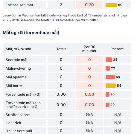
2
0.20
Fortseelser imot
60
Leon-Oumar Wechsel har fått 2 gule kort og 1 røde kort på 11 kamper så langt i 1. Liga
2025/2026-sesongen. De foretar 0.00 forseelser per 90 minutter.
Mål og xG (forventede mål)
Per 90
Mål, xG, skudd
Totalt
Prosentil
minutter
0
0
Scorede mål
34
0
0
Målinvolvering
22
0
0
Mål hjemme
48
0
0
Mål borte
54
0.00
0.00
Forventede mål (xG)
20
Forventede mål uten
0.00
0.00
20
straffespark (npxG)
0
N/A
N/A
Straffer scoret
0
N/A
N/A
Hat-trick
0
N/A
N/A
3 eller flere mål