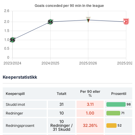
Keeperstatistikk
Per 90 eller
Keeperspill
Totalt
Prosentil
%
31
3.11
Skudd imot
98
10
1.00
Redninger
71
10
Redninger /
32.26%
Redningsprosent
52
31 Skudd