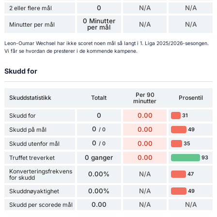
0
N/A
N/A
2 eller flere mål
0 Minutter
N/A
N/A
Minutter per mål
per mål
Leon-Oumar Wechsel har ikke scoret noen mål så langt i 1. Liga 2025/2026-sesongen.
Vi får se hvordan de presterer i de kommende kampene.
Skudd for
Per 90
Skuddstatistikk
Totalt
Prosentil
minutter
0
0.00
Skudd for
31
0
0.00
Skudd på mål
49
/ 0
0
0.00
Skudd utenfor mål
35
/ 0
0 ganger
0.00
Truffet treverket
93
Konverteringsfrekvens
0.00%
N/A
47
for skudd
0.00%
N/A
Skuddnøyaktighet
49
0.00
N/A
N/A
Skudd per scorede mål