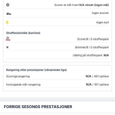
Scorer et mål hvert
N/A minutt (Ingen mål)
Ingen assists
Ingen kort
Straffestatistikk (karriere)
Scoret
0
/ 0 straffespark
PEN
Bommet
0
/ 0 straffespark
Uttellig på straffespark:
N/A
Rangering etter prestasjoner (nåværende liga)
N/A
Scoringsrangering
/ 461 spillere
N/A
Innsluppede mål-rangering
/ 197 spillere
FORRIGE SESONGS PRESTASJONER