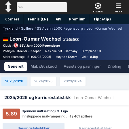
LIGAER
MENY
Cornere
Tennis (EN)
API
Premium
Tippetips
Tyskland
/
Spillere
/
SSV Jahn 2000 Regensburg
/
Leon-Oumar Wechsel
Leon-Oumar Wechsel
Statistikk
Klubb :
SSV Jahn 2000 Regensburg
Posisjon :
Keeper - Keeper
Nasjonalitet :
Germany
Birthplace :
Germany - Germany
Alder (bursdag) :
21 (09/03/2005)
Høyde :
190cm
Vekt :
84kg
Generelt
Mål, xG, skudd
Assists og pasninger
Dribling
2025/2026
2024/2025
2023/2024
2025/2026 og karrierestatistikk
- Leon-Oumar Wechsel
Gjennomsnittsrating i 3. Liga
5.89
Innsluppede mål-rangering : -1 / 461 spillere
Sesongstatistikker
Karrierestatistikker