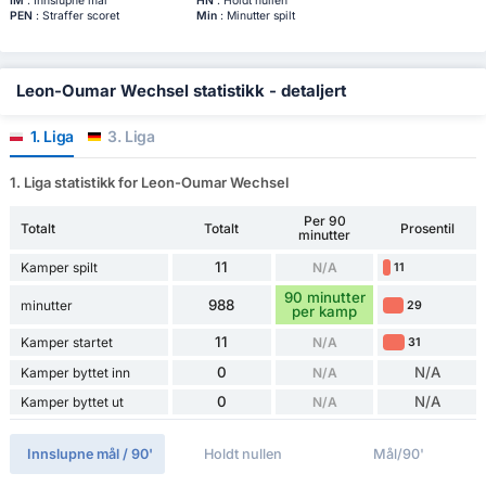
IM
: Innslupne mål
HN
: Holdt nullen
PEN
: Straffer scoret
Min
: Minutter spilt
Leon-Oumar Wechsel statistikk - detaljert
1. Liga
3. Liga
1. Liga statistikk for Leon-Oumar Wechsel
Per 90
Totalt
Totalt
Prosentil
minutter
11
Kamper spilt
N/A
11
90 minutter
988
minutter
29
per kamp
11
Kamper startet
N/A
31
0
N/A
Kamper byttet inn
N/A
0
N/A
Kamper byttet ut
N/A
Innslupne mål / 90'
Holdt nullen
Mål/90'