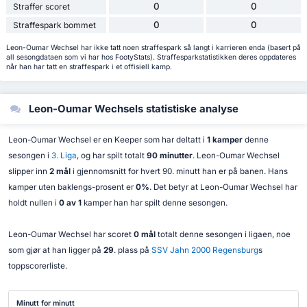
0
0
Straffer scoret
0
0
Straffespark bommet
Leon-Oumar Wechsel har ikke tatt noen straffespark så langt i karrieren enda (basert på
all sesongdataen som vi har hos FootyStats). Straffesparkstatistikken deres oppdateres
når han har tatt en straffespark i et offisiell kamp.
Leon-Oumar Wechsels statistiske analyse
Leon-Oumar Wechsel er en Keeper som har deltatt i
1 kamper
denne
sesongen i
3. Liga
, og har spilt totalt
90 minutter
. Leon-Oumar Wechsel
slipper inn
2 mål
i gjennomsnitt for hvert 90. minutt han er på banen. Hans
kamper uten baklengs-prosent er
0%
. Det betyr at Leon-Oumar Wechsel har
holdt nullen i
0 av 1
kamper han har spilt denne sesongen.
Leon-Oumar Wechsel har scoret
0 mål
totalt denne sesongen i ligaen, noe
som gjør at han ligger på
29
. plass på
SSV Jahn 2000 Regensburg
s
toppscorerliste.
Minutt for minutt