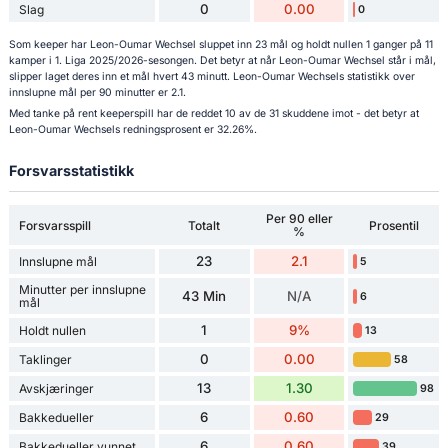
0
0.00
Slag
0
Som keeper har Leon-Oumar Wechsel sluppet inn 23 mål og holdt nullen 1 ganger på 11
kamper i 1. Liga 2025/2026-sesongen. Det betyr at når Leon-Oumar Wechsel står i mål,
slipper laget deres inn et mål hvert 43 minutt. Leon-Oumar Wechsels statistikk over
innslupne mål per 90 minutter er 2.1.
Med tanke på rent keeperspill har de reddet 10 av de 31 skuddene imot - det betyr at
Leon-Oumar Wechsels redningsprosent er 32.26%.
Forsvarsstatistikk
Per 90 eller
Forsvarsspill
Totalt
Prosentil
%
23
2.1
Innslupne mål
5
Minutter per innslupne
43 Min
N/A
6
mål
1
9%
Holdt nullen
13
0
0.00
Taklinger
58
13
1.30
Avskjæringer
98
6
0.60
Bakkedueller
29
6
0.60
Bakkedueller vunnet
39