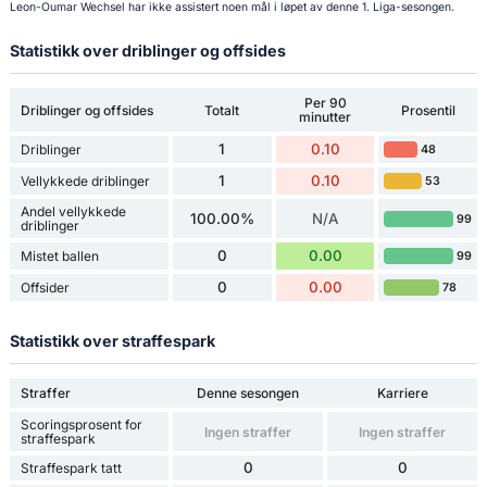
Leon-Oumar Wechsel har ikke assistert noen mål i løpet av denne 1. Liga-sesongen.
Statistikk over driblinger og offsides
Per 90
Driblinger og offsides
Totalt
Prosentil
minutter
1
0.10
Driblinger
48
1
0.10
Vellykkede driblinger
53
Andel vellykkede
100.00%
N/A
99
driblinger
0
0.00
Mistet ballen
99
0
0.00
Offsider
78
Statistikk over straffespark
Straffer
Denne sesongen
Karriere
Scoringsprosent for
Ingen straffer
Ingen straffer
straffespark
0
0
Straffespark tatt