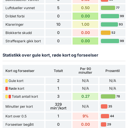
5
0.50
Luftdueller vunnet
77
0
0.00
Driblet forbi
99
10
1.00
Klareringer
93
0
0.00
Blokkerte skudd
52
0
0.00
Straffespark gikk bort
99
Statistikk over gule kort, røde kort og forseelser
Per 90
Kort og forseelser
Totalt
Prosentil
minutter
2
N/A
N/A
Gule kort
1
N/A
N/A
Røde kort
3
0.27
Totalt antall kort
78
329
N/A
Minutter per kort
35
min'/kort
1
9%
Kort over 0.5
44
0
0.00
Forseelser begått
29