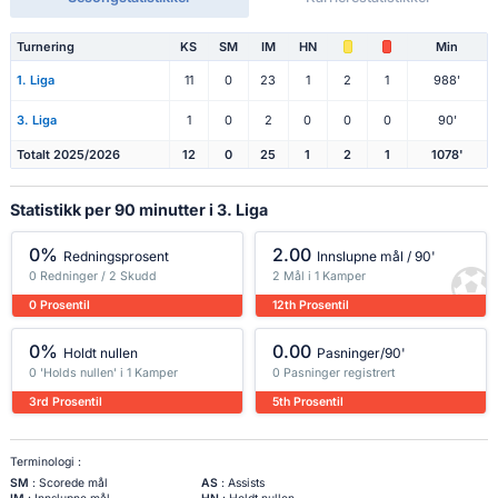
Turnering
KS
SM
IM
HN
Min
1. Liga
11
0
23
1
2
1
988'
3. Liga
1
0
2
0
0
0
90'
Totalt 2025/2026
12
0
25
1
2
1
1078'
Statistikk per 90 minutter i 3. Liga
0%
2.00
Redningsprosent
Innslupne mål / 90'
0 Redninger / 2 Skudd
2 Mål i 1 Kamper
0 Prosentil
12th Prosentil
0%
0.00
Holdt nullen
Pasninger/90'
0 'Holds nullen' i 1 Kamper
0 Pasninger registrert
3rd Prosentil
5th Prosentil
Terminologi :
SM
: Scorede mål
AS
: Assists