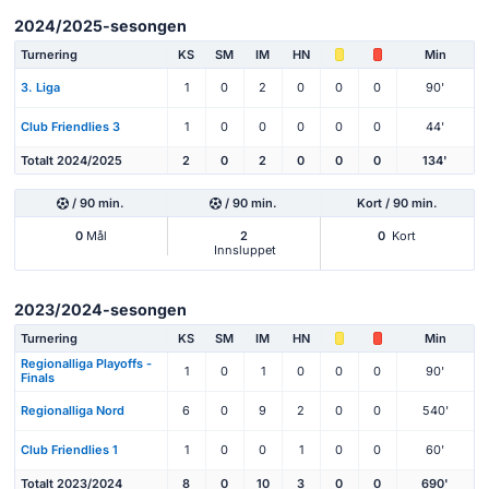
2024/2025-sesongen
Turnering
KS
SM
IM
HN
Min
3. Liga
1
0
2
0
0
0
90'
Club Friendlies 3
1
0
0
0
0
0
44'
Totalt 2024/2025
2
0
2
0
0
0
134'
/ 90 min.
/ 90 min.
Kort / 90 min.
0
Mål
2
0
Kort
Innsluppet
2023/2024-sesongen
Turnering
KS
SM
IM
HN
Min
Regionalliga Playoffs -
1
0
1
0
0
0
90'
Finals
Regionalliga Nord
6
0
9
2
0
0
540'
Club Friendlies 1
1
0
0
1
0
0
60'
Totalt 2023/2024
8
0
10
3
0
0
690'