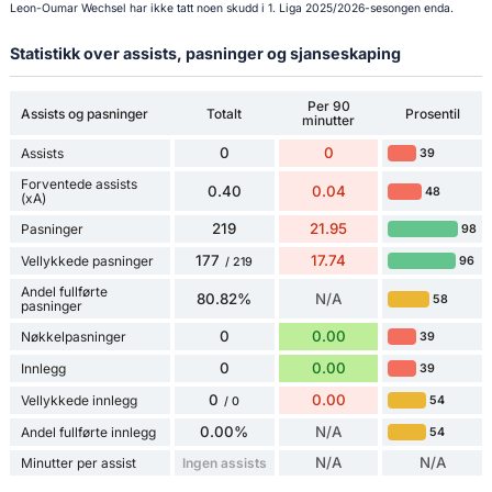
Leon-Oumar Wechsel har ikke tatt noen skudd i 1. Liga 2025/2026-sesongen enda.
Statistikk over assists, pasninger og sjanseskaping
Per 90
Assists og pasninger
Totalt
Prosentil
minutter
0
0
Assists
39
Forventede assists
0.40
0.04
48
(xA)
219
21.95
Pasninger
98
177
17.74
Vellykkede pasninger
96
/ 219
Andel fullførte
80.82%
N/A
58
pasninger
0
0.00
Nøkkelpasninger
39
0
0.00
Innlegg
39
0
0.00
Vellykkede innlegg
54
/ 0
0.00%
N/A
Andel fullførte innlegg
54
N/A
N/A
Minutter per assist
Ingen assists