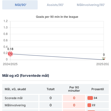
Mål/90'
Assists/90'
Målinvolvering/90'
Mål og xG (forventede mål)
Per 90
Mål, xG, skudd
Totalt
Prosentil
minutter
0
0
Scorede mål
34
0
0
Målinvolvering
22