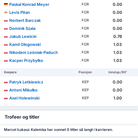
Paskal Konrad Meyer
0.00
FOR
Levis Pitan
0.00
FOR
Norbert Barczak
0.00
FOR
Dominik Szala
0.00
FOR
Jakub Lewicki
0.76
FOR
Kamil Głogowski
1.03
FOR
Nikodem Leśniak-Paduch
1.03
FOR
Kacper Przybyłko
1.03
FOR
Keepere
Posisjon
Innslup./90'
Patryk Letkiewicz
0.00
KEP
Antoni Mikułko
0.00
KEP
Axel Holewinski
1.00
KEP
Trofeer og titler
Marcel Łukasz Kalemba har vunnet 0 titler så langt i karrieren.