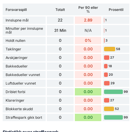
Per 90 eller
Forsvarsspill
Totalt
Prosentil
%
22
2.89
Innslupne mål
1
Minutter per innslupne
31 Min
N/A
1
mål
0
0%
Holdt nullen
3
0
0.00
Taklinger
58
0
0.00
Avskjæringer
27
0
0.00
Bakkedueller
18
0
0.00
Bakkedueller vunnet
20
0
0.00
Luftdueller vunnet
29
0
0.00
Driblet forbi
99
0
0.00
Klareringer
27
0
0.00
Blokkerte skudd
52
0
0.00
Straffespark gikk bort
99
Statistikk over straffespark