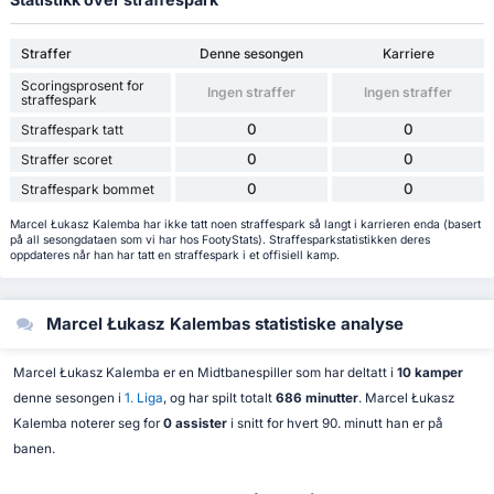
Straffer
Denne sesongen
Karriere
Scoringsprosent for
Ingen straffer
Ingen straffer
straffespark
0
0
Straffespark tatt
0
0
Straffer scoret
0
0
Straffespark bommet
Marcel Łukasz Kalemba har ikke tatt noen straffespark så langt i karrieren enda (basert
på all sesongdataen som vi har hos FootyStats). Straffesparkstatistikken deres
oppdateres når han har tatt en straffespark i et offisiell kamp.
Marcel Łukasz Kalembas statistiske analyse
Marcel Łukasz Kalemba er en Midtbanespiller som har deltatt i
10 kamper
denne sesongen i
1. Liga
, og har spilt totalt
686 minutter
. Marcel Łukasz
Kalemba noterer seg for
0 assister
i snitt for hvert 90. minutt han er på
banen.