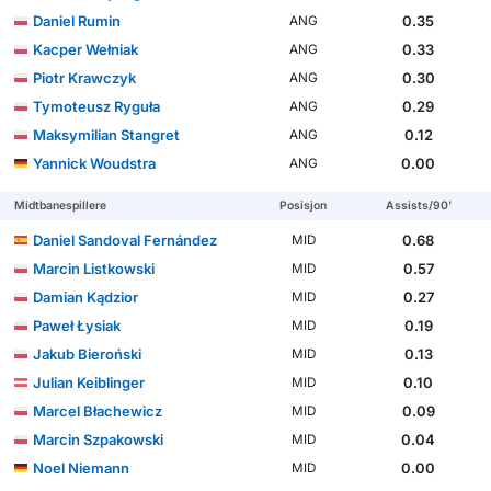
Daniel Rumin
0.35
ANG
Kacper Wełniak
0.33
ANG
Piotr Krawczyk
0.30
ANG
Tymoteusz Ryguła
0.29
ANG
Maksymilian Stangret
0.12
ANG
Yannick Woudstra
0.00
ANG
Midtbanespillere
Posisjon
Assists/90'
Daniel Sandoval Fernández
0.68
MID
Marcin Listkowski
0.57
MID
Damian Kądzior
0.27
MID
Paweł Łysiak
0.19
MID
Jakub Bieroński
0.13
MID
Julian Keiblinger
0.10
MID
Marcel Błachewicz
0.09
MID
Marcin Szpakowski
0.04
MID
Noel Niemann
0.00
MID