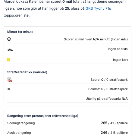
Marcel Łukasz Kalemba har scoret
0 mål
totalt så langt denne sesongen i
ligaen, noe som gjør at han ligger på
25
. plass på
GKS Tychy 71
s
toppscorerliste.
Minutt for minutt
Scorer et mål hvert
N/A minutt (Ingen mål)
Ingen assists
Ingen kort
Straffestatistikk (karriere)
Scoret
0
/ 0 straffespark
PEN
Bommet
0
/ 0 straffespark
Uttellig på straffespark:
N/A
Rangering etter prestasjoner (nåværende liga)
265
Scoringsrangering
/ 416 spillere
246
Assistrangering
/ 416 spillere