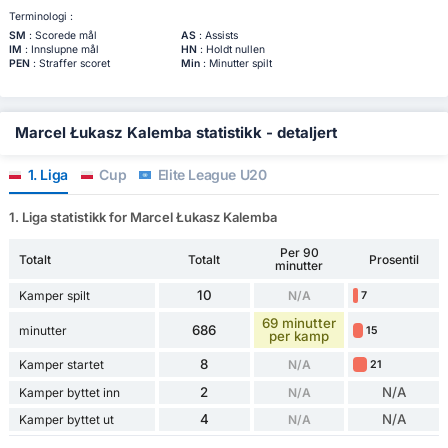
Terminologi :
SM
: Scorede mål
AS
: Assists
IM
: Innslupne mål
HN
: Holdt nullen
PEN
: Straffer scoret
Min
: Minutter spilt
Marcel Łukasz Kalemba statistikk - detaljert
1. Liga
Cup
Elite League U20
1. Liga statistikk for Marcel Łukasz Kalemba
Per 90
Totalt
Totalt
Prosentil
minutter
10
Kamper spilt
N/A
7
69 minutter
686
minutter
15
per kamp
8
Kamper startet
N/A
21
2
N/A
Kamper byttet inn
N/A
4
N/A
Kamper byttet ut
N/A