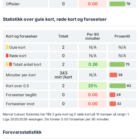
0
0.00
Offsider
78
Statistikk over gule kort, røde kort og forseelser
Per 90
Kort og forseelser
Totalt
Prosentil
minutter
2
N/A
N/A
Gule kort
0
N/A
N/A
Røde kort
2
0.26
Totalt antall kort
75
343
N/A
Minutter per kort
38
min'/kort
2
20%
Kort over 0.5
82
0
0.00
Forseelser begått
29
0
0.00
Fortseelser imot
32
Marcel Łukasz Kalemba har fått 2 gule kort og 0 røde kort på 10 kamper så langt i 1.
Liga 2025/2026-sesongen. De foretar 0.00 forseelser per 90 minutter.
Forsvarsstatistikk