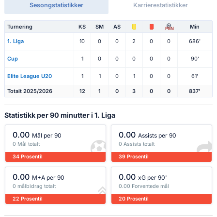
Sesongstatistikker
Karrierestatistikker
Turnering
KS
SM
AS
Min
PEN
1. Liga
10
0
0
2
0
0
686'
Cup
1
0
0
0
0
0
90'
Elite League U20
1
1
0
1
0
0
61'
Totalt 2025/2026
12
1
0
3
0
0
837'
Statistikk per 90 minutter i 1. Liga
0.00
0.00
Mål per 90
Assists per 90
0 Mål totalt
0 Assists totalt
34 Prosentil
39 Prosentil
0.00
0.00
M+A per 90
xG per 90'
0 målbidrag totalt
0.00 Forventede mål
22 Prosentil
20 Prosentil