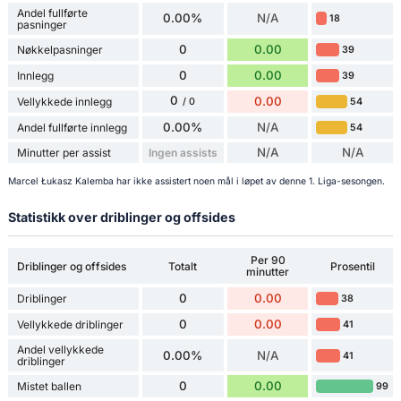
Andel fullførte
0.00%
N/A
18
pasninger
0
0.00
Nøkkelpasninger
39
0
0.00
Innlegg
39
0
0.00
Vellykkede innlegg
54
/ 0
0.00%
N/A
Andel fullførte innlegg
54
N/A
N/A
Minutter per assist
Ingen assists
Marcel Łukasz Kalemba har ikke assistert noen mål i løpet av denne 1. Liga-sesongen.
Statistikk over driblinger og offsides
Per 90
Driblinger og offsides
Totalt
Prosentil
minutter
0
0.00
Driblinger
38
0
0.00
Vellykkede driblinger
41
Andel vellykkede
0.00%
N/A
41
driblinger
0
0.00
Mistet ballen
99