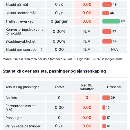
0
0.00
Skudd på mål
49
/ 0
0
0.00
Skudd utenfor mål
35
/ 0
0 ganger
0.00
Truffet treverket
93
Konverteringsfrekvens
0.00%
N/A
47
for skudd
0.00%
N/A
Skuddnøyaktighet
49
0.00
N/A
N/A
Skudd per scorede mål
Marcel Łukasz Kalemba har ikke tatt noen skudd i 1. Liga 2025/2026-sesongen enda.
Statistikk over assists, pasninger og sjanseskaping
Per 90
Assists og pasninger
Totalt
Prosentil
minutter
0
0
Assists
39
Forventede assists
0.00
0.00
15
(xA)
0
0.00
Pasninger
17
0
0.00
Vellykkede pasninger
18
/ 0