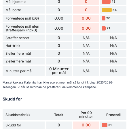
0
0
Mål hjemme
48
0
0
Mål borte
54
0.00
0.00
Forventede mål (xG)
20
Forventede mål uten
0.00
0.00
21
straffespark (npxG)
0
N/A
N/A
Straffer scoret
0
N/A
N/A
Hat-trick
0
N/A
N/A
3 eller flere mål
0
N/A
N/A
2 eller flere mål
0 Minutter
N/A
N/A
Minutter per mål
per mål
Marcel Łukasz Kalemba har ikke scoret noen mål så langt i 1. Liga 2025/2026-
sesongen. Vi får se hvordan de presterer i de kommende kampene.
Skudd for
Per 90
Skuddstatistikk
Totalt
Prosentil
minutter
0
0.00
Skudd for
31