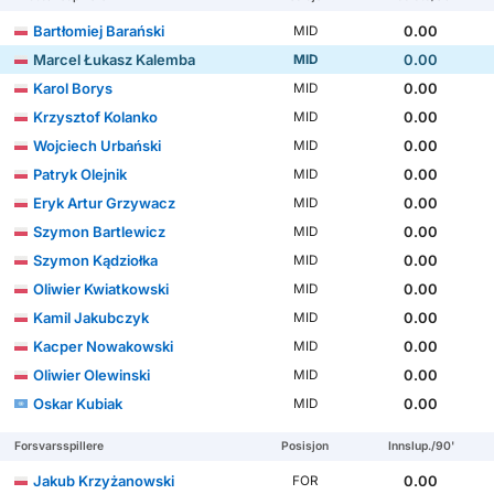
Bartłomiej Barański
0.00
MID
Marcel Łukasz Kalemba
0.00
MID
Karol Borys
0.00
MID
Krzysztof Kolanko
0.00
MID
Wojciech Urbański
0.00
MID
Patryk Olejnik
0.00
MID
Eryk Artur Grzywacz
0.00
MID
Szymon Bartlewicz
0.00
MID
Szymon Kądziołka
0.00
MID
Oliwier Kwiatkowski
0.00
MID
Kamil Jakubczyk
0.00
MID
Kacper Nowakowski
0.00
MID
Oliwier Olewinski
0.00
MID
Oskar Kubiak
0.00
MID
Forsvarsspillere
Posisjon
Innslup./90'
Jakub Krzyżanowski
0.00
FOR