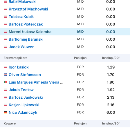
Rafał Makowski
0.00
MID
Krzysztof Machowski
0.00
MID
Tobiasz Kubik
0.00
MID
Bartosz Pioterczak
0.00
MID
Marcel Łukasz Kalemba
0.00
MID
Bartłomiej Barański
0.00
MID
Jacek Wuwer
0.00
MID
Forsvarsspillere
Posisjon
Innslup./90'
Igor Łasicki
1.29
FOR
Oliver Stefánsson
1.70
FOR
Luis Marques Almeida Vieira Silva
1.90
FOR
Jakub Tecław
1.92
FOR
Bartosz Jankowski
2.13
FOR
Kasjan Lipkowski
2.16
FOR
Nico Adamczyk
6.00
FOR
Keepere
Posisjon
Innslup./90'