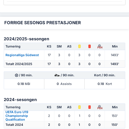
FORRIGE SESONGS PRESTASJONER
2024/2025-sesongen
Turnering
KS
SM
AS
Min
PEN
Regionalliga Südwest
17
3
0
3
0
0
1493'
Totalt 2024/2025
17
3
0
3
0
0
1493'
/ 90 min.
/ 90 min.
Kort / 90 min.
0.18
Mål
0
Assists
0.18
Kort
2024-sesongen
Turnering
KS
SM
AS
Min
PEN
UEFA Euro U19
Championship
2
0
0
1
0
0
150'
Qualification
Totalt 2024
2
0
0
1
0
0
150'