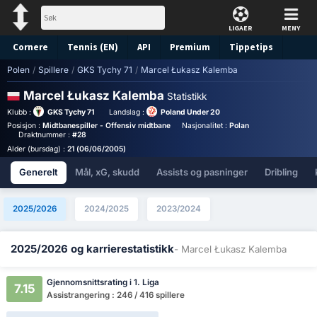
LIGAER
MENY
Cornere
Tennis (EN)
API
Premium
Tippetips
Polen
/
Spillere
/
GKS Tychy 71
/
Marcel Łukasz Kalemba
Marcel Łukasz Kalemba
Statistikk
Klubb :
GKS Tychy 71
Landslag :
Poland Under 20
Posisjon :
Midtbanespiller - Offensiv midtbane
Nasjonalitet :
Poland
Birthplace :
Pol
Draktnummer :
#28
Alder (bursdag) :
21 (06/06/2005)
Generelt
Mål, xG, skudd
Assists og pasninger
Dribling
2025/2026
2024/2025
2023/2024
2025/2026 og karrierestatistikk
- Marcel Łukasz Kalemba
Gjennomsnittsrating i 1. Liga
7.15
Assistrangering : 246 / 416 spillere