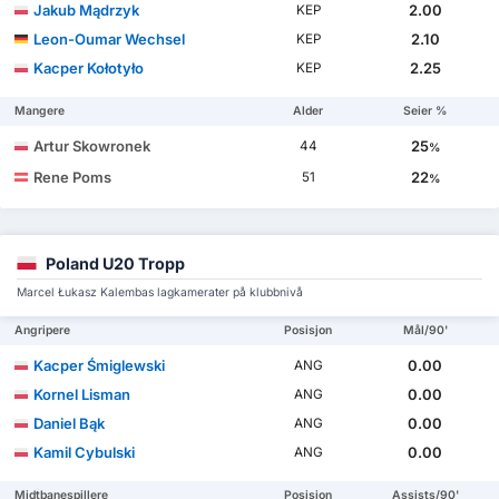
Jakub Mądrzyk
2.00
KEP
Leon-Oumar Wechsel
2.10
KEP
Kacper Kołotyło
2.25
KEP
Mangere
Alder
Seier %
Artur Skowronek
25
44
%
Rene Poms
22
51
%
Poland U20 Tropp
Marcel Łukasz Kalembas lagkamerater på klubbnivå
Angripere
Posisjon
Mål/90'
Kacper Śmiglewski
0.00
ANG
Kornel Lisman
0.00
ANG
Daniel Bąk
0.00
ANG
Kamil Cybulski
0.00
ANG
Midtbanespillere
Posisjon
Assists/90'