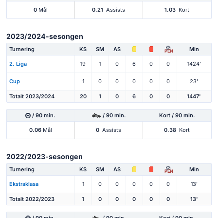
0
Mål
0.21
Assists
1.03
Kort
2023/2024-sesongen
Turnering
KS
SM
AS
Min
PEN
2. Liga
19
1
0
6
0
0
1424'
Cup
1
0
0
0
0
0
23'
Totalt 2023/2024
20
1
0
6
0
0
1447'
/ 90 min.
/ 90 min.
Kort / 90 min.
0.06
Mål
0
Assists
0.38
Kort
2022/2023-sesongen
Turnering
KS
SM
AS
Min
PEN
Ekstraklasa
1
0
0
0
0
0
13'
Totalt 2022/2023
1
0
0
0
0
0
13'
/ 90 min.
/ 90 min.
Kort / 90 min.