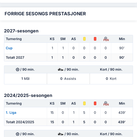
FORRIGE SESONGS PRESTASJONER
2027-sesongen
Turnering
KS
SM
AS
Min
PEN
Cup
1
1
0
0
0
0
90'
Totalt 2027
1
1
0
0
0
0
90'
/ 90 min.
/ 90 min.
Kort / 90 min.
1
Mål
0
Assists
0
Kort
2024/2025-sesongen
Turnering
KS
SM
AS
Min
PEN
1. Liga
15
0
1
5
0
0
439'
Totalt 2024/2025
15
0
1
5
0
0
439'
/ 90 min.
/ 90 min.
Kort / 90 min.