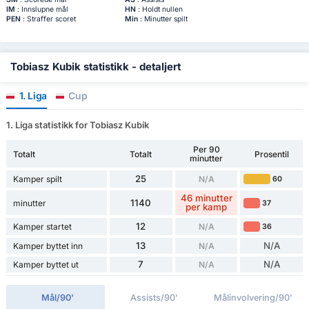
IM
: Innslupne mål
HN
: Holdt nullen
PEN
: Straffer scoret
Min
: Minutter spilt
Tobiasz Kubik statistikk - detaljert
1. Liga
Cup
1. Liga statistikk for Tobiasz Kubik
Per 90
Totalt
Totalt
Prosentil
minutter
25
Kamper spilt
N/A
60
46 minutter
1140
minutter
37
per kamp
12
Kamper startet
N/A
36
13
N/A
Kamper byttet inn
N/A
7
N/A
Kamper byttet ut
N/A
Mål/90'
Assists/90'
Målinvolvering/90'