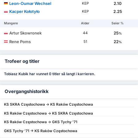
Leon-Oumar Wechsel
2.10
KEP
Kacper Kołotyło
2.25
KEP
Mangere
Alder
Seier %
Artur Skowronek
25
44
%
Rene Poms
22
51
%
Trofeer og titler
Tobiasz Kubik har vunnet 0 titler så langt i karrieren.
Overgangshistorikk
KS SKRA Częstochowa -> KS Raków Częstochowa
KS Raków Częstochowa -> KS SKRA Częstochowa
KS Raków Częstochowa -> GKS Tychy '71
GKS Tychy '71 -> KS Raków Częstochowa