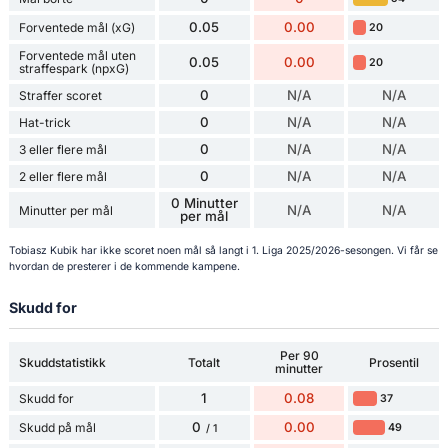
0.05
0.00
Forventede mål (xG)
20
Forventede mål uten
0.05
0.00
20
straffespark (npxG)
0
N/A
N/A
Straffer scoret
0
N/A
N/A
Hat-trick
0
N/A
N/A
3 eller flere mål
0
N/A
N/A
2 eller flere mål
0 Minutter
N/A
N/A
Minutter per mål
per mål
Tobiasz Kubik har ikke scoret noen mål så langt i 1. Liga 2025/2026-sesongen. Vi får se
hvordan de presterer i de kommende kampene.
Skudd for
Per 90
Skuddstatistikk
Totalt
Prosentil
minutter
1
0.08
Skudd for
37
0
0.00
Skudd på mål
49
/ 1