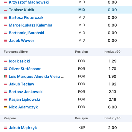
Krzysztof Machowski
0.00
MID
Tobiasz Kubik
0.00
MID
Bartosz Pioterczak
0.00
MID
Marcel Łukasz Kalemba
0.00
MID
Bartłomiej Barański
0.00
MID
Jacek Wuwer
0.00
MID
Forsvarsspillere
Posisjon
Innslup./90'
Igor Łasicki
1.29
FOR
Oliver Stefánsson
1.70
FOR
Luis Marques Almeida Vieira Silva
1.90
FOR
Jakub Tecław
1.92
FOR
Bartosz Jankowski
2.13
FOR
Kasjan Lipkowski
2.16
FOR
Nico Adamczyk
6.00
FOR
Keepere
Posisjon
Innslup./90'
Jakub Mądrzyk
2.00
KEP