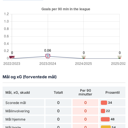
Mål og xG (forventede mål)
Per 90
Mål, xG, skudd
Totalt
Prosentil
minutter
0
0
Scorede mål
34
0
0
Målinvolvering
22
0
0
Mål hjemme
48
0
0
Mål borte
54