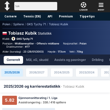
LIGAER
MENY
Cornere
Tennis (EN)
API
Premium
Tippetips
Polen
/
Spillere
/
GKS Tychy 71
/
Tobiasz Kubik
Tobiasz Kubik
Statistikk
Klubb :
GKS Tychy 71
Posisjon :
Midtbanespiller - Offensiv midtbane
Nasjonalitet :
Poland
Birthplace :
Pol
Draktnummer :
#77
Alder (bursdag) :
23 (29/01/2003)
Høyde :
173cm
Vekt :
70kg
Generelt
Mål, xG, skudd
Assists og pasninger
Dribling
2025/2026
2026/2027
2024/2025
2023/2024
202
2025/2026 og karrierestatistikk
- Tobiasz Kubik
Gjennomsnittsrating i 1. Liga
5.82
Assistrangering : 338 / 416 spillere