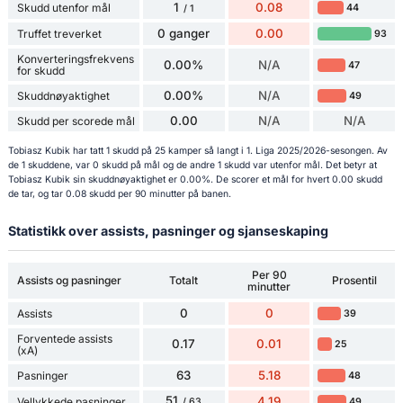
1
0.08
Skudd utenfor mål
44
/ 1
0 ganger
0.00
Truffet treverket
93
Konverteringsfrekvens
0.00%
N/A
47
for skudd
0.00%
N/A
Skuddnøyaktighet
49
0.00
N/A
N/A
Skudd per scorede mål
Tobiasz Kubik har tatt 1 skudd på 25 kamper så langt i 1. Liga 2025/2026-sesongen. Av
de 1 skuddene, var 0 skudd på mål og de andre 1 skudd var utenfor mål. Det betyr at
Tobiasz Kubik sin skuddnøyaktighet er 0.00%. De scorer et mål for hvert 0.00 skudd
de tar, og tar 0.08 skudd per 90 minutter på banen.
Statistikk over assists, pasninger og sjanseskaping
Per 90
Assists og pasninger
Totalt
Prosentil
minutter
0
0
Assists
39
Forventede assists
0.17
0.01
25
(xA)
63
5.18
Pasninger
48
51
4.19
Vellykkede pasninger
49
/ 63