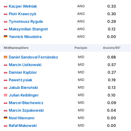
Kacper Wełniak
0.33
ANG
Piotr Krawczyk
0.30
ANG
Tymoteusz Ryguła
0.29
ANG
Maksymilian Stangret
0.12
ANG
Yannick Woudstra
0.00
ANG
Midtbanespillere
Posisjon
Assists/90'
Daniel Sandoval Fernández
0.68
MID
Marcin Listkowski
0.57
MID
Damian Kądzior
0.27
MID
Paweł Łysiak
0.19
MID
Jakub Bieroński
0.13
MID
Julian Keiblinger
0.10
MID
Marcel Błachewicz
0.09
MID
Marcin Szpakowski
0.04
MID
Noel Niemann
0.00
MID
Rafał Makowski
0.00
MID