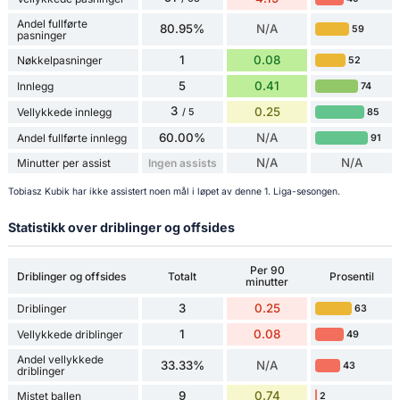
Andel fullførte
80.95%
N/A
59
pasninger
1
0.08
Nøkkelpasninger
52
5
0.41
Innlegg
74
3
0.25
Vellykkede innlegg
85
/ 5
60.00%
N/A
Andel fullførte innlegg
91
N/A
N/A
Minutter per assist
Ingen assists
Tobiasz Kubik har ikke assistert noen mål i løpet av denne 1. Liga-sesongen.
Statistikk over driblinger og offsides
Per 90
Driblinger og offsides
Totalt
Prosentil
minutter
3
0.25
Driblinger
63
1
0.08
Vellykkede driblinger
49
Andel vellykkede
33.33%
N/A
43
driblinger
9
0.74
Mistet ballen
2