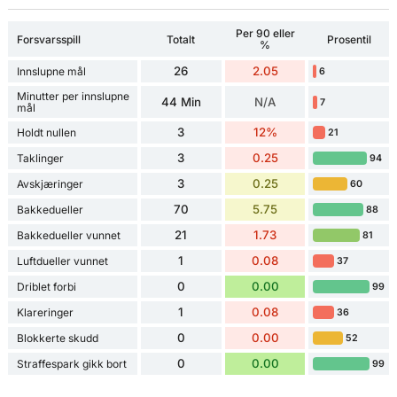
Per 90 eller
Forsvarsspill
Totalt
Prosentil
%
26
2.05
Innslupne mål
6
Minutter per innslupne
44 Min
N/A
7
mål
3
12%
Holdt nullen
21
3
0.25
Taklinger
94
3
0.25
Avskjæringer
60
70
5.75
Bakkedueller
88
21
1.73
Bakkedueller vunnet
81
1
0.08
Luftdueller vunnet
37
0
0.00
Driblet forbi
99
1
0.08
Klareringer
36
0
0.00
Blokkerte skudd
52
0
0.00
Straffespark gikk bort
99