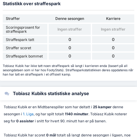
Statistikk over straffespark
Straffer
Denne sesongen
Karriere
Scoringsprosent for
Ingen straffer
Ingen straffer
straffespark
0
0
Straffespark tatt
0
0
Straffer scoret
0
0
Straffespark bommet
Tobiasz Kubik har ikke tatt noen straffespark så langt i karrieren enda (basert på all
sesongdataen som vi har hos FootyStats). Straffesparkstatistikken deres oppdateres når
han har tatt en straffespark i et offisiell kamp.
Tobiasz Kubiks statistiske analyse
Tobiasz Kubik er en Midtbanespiller som har deltatt i
25 kamper
denne
sesongen i
1. Liga
, og har spilt totalt
1140 minutter
. Tobiasz Kubik noterer
seg for
0 assister
i snitt for hvert 90. minutt han er på banen.
Tobiasz Kubik har scoret
0 mål
totalt så langt denne sesongen i ligaen, noe