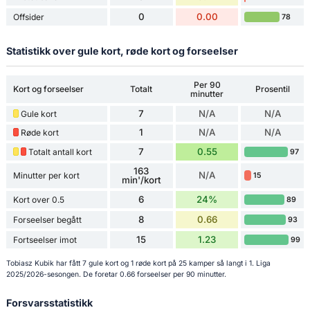
0
0.00
Offsider
78
Statistikk over gule kort, røde kort og forseelser
Per 90
Kort og forseelser
Totalt
Prosentil
minutter
7
N/A
N/A
Gule kort
1
N/A
N/A
Røde kort
7
0.55
Totalt antall kort
97
163
N/A
Minutter per kort
15
min'/kort
6
24%
Kort over 0.5
89
8
0.66
Forseelser begått
93
15
1.23
Fortseelser imot
99
Tobiasz Kubik har fått 7 gule kort og 1 røde kort på 25 kamper så langt i 1. Liga
2025/2026-sesongen. De foretar 0.66 forseelser per 90 minutter.
Forsvarsstatistikk