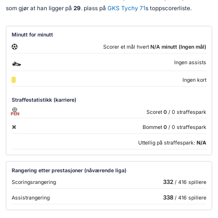
som gjør at han ligger på
29
. plass på
GKS Tychy 71
s toppscorerliste.
Minutt for minutt
Scorer et mål hvert
N/A minutt (Ingen mål)
Ingen assists
Ingen kort
Straffestatistikk (karriere)
Scoret
0
/ 0 straffespark
PEN
Bommet
0
/ 0 straffespark
Uttellig på straffespark:
N/A
Rangering etter prestasjoner (nåværende liga)
332
Scoringsrangering
/ 416 spillere
338
Assistrangering
/ 416 spillere