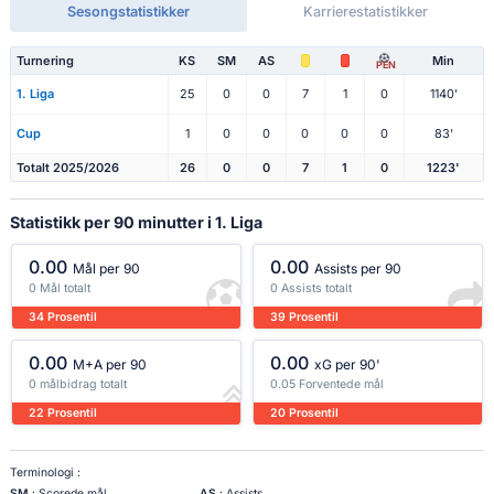
Sesongstatistikker
Karrierestatistikker
Turnering
KS
SM
AS
Min
PEN
1. Liga
25
0
0
7
1
0
1140'
Cup
1
0
0
0
0
0
83'
Totalt 2025/2026
26
0
0
7
1
0
1223'
Statistikk per 90 minutter i 1. Liga
0.00
0.00
Mål per 90
Assists per 90
0 Mål totalt
0 Assists totalt
34 Prosentil
39 Prosentil
0.00
0.00
M+A per 90
xG per 90'
0 målbidrag totalt
0.05 Forventede mål
22 Prosentil
20 Prosentil
Terminologi :
SM
: Scorede mål
AS
: Assists