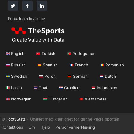
Fotballdata levert av
English
Turkish
Portuguese
Russian
Spanish
French
Romanian
Swedish
Polish
German
Dutch
Italian
Thai
Croatian
Indonesian
Norwegian
Hungarian
Vietnamese
©
FootyStats
- Utviklet med kjærlighet for denne vakre sporten
Kontakt oss
Om
Hjelp
Personvernerklæring