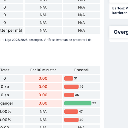
0
N/A
N/A
Bartosz Pi
karrieren
0
N/A
N/A
0
N/A
N/A
tter per mål
N/A
N/A
Overg
 i 1. Liga 2025/2026-sesongen. Vi får se hvordan de presterer i de
Totalt
Per 90 minutter
Prosentil
0
0.00
31
0
0.00
49
/ 0
0
0.00
35
/ 0
 ganger
0.00
93
0.00%
N/A
47
0.00%
N/A
49
0.00
N/A
N/A