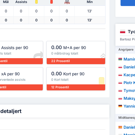
Mål
Assists
Min
PEN
0
0
0
0
0
13'
0
0
0
0
0
13'
Tyc
Bartosz P
0.00
Assists per 90
M+A per 90
Angripere
ts totalt
0 målbidrag totalt
Mamin
entil
22 Prosentil
Danie
0.00
xA per 90
Kort per 90
Kacpe
orventede assists
0 Kort totalt
Piotr
entil
12 Prosentil
Tymot
Maksy
Yanni
detaljert
Midtbanesp
Daniel 