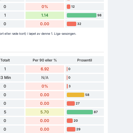
0
0%
12
1
1.14
98
0
0.00
32
rt eller røde kort) i løpet av denne 1. Liga-sesongen.
Totalt
Per 90 eller %
Prosentil
1
6.92
0
13 Min
N/A
0
0
0%
3
0
0.00
58
0
0.00
27
5
5.70
87
0
0.00
20
0
0.00
29