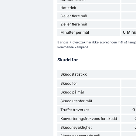
Hat-trick
3 eller flere mål
2 eller flere mål
0 Minu
Minutter per mål
Bartosz Pioterczak har ikke scoret noen mål så langt
kommende kampene.
Skudd for
Skuddstatistikk
Skudd for
Skudd på mål
Skudd utenfor mål
0
Truffet treverket
Konverteringsfrekvens for skudd
Skuddnøyaktighet
Skudd per scorede mål