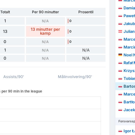
Marci
Damia
Totalt
Per 90 minutter
Prosentil
Paweł
1
N/A
0
Jakub
13 minutter per
13
Julian
0
kamp
Marce
0
N/A
0
Marci
1
N/A
N/A
Noel 
0
N/A
N/A
Rafał
Krzys
Assists/90'
Målinvolvering/90'
Tobia
Barto
Marcel
Bartło
Jace
Forsvarssp
Igor Ł