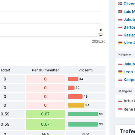
Olive
Luis Marq
Jakub
Barto
Kasja
Nico 
Keepere
Jakub
Totalt
Per 90 minutter
Prosentil
Leon-
0
0
34
Kacpe
0
0
22
Mangere
0
0
48
Artur
0
0
54
Rene
0.59
0.67
99
0.59
0.67
99
Trofee
0
N/A
N/A