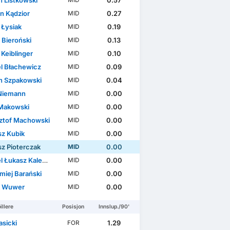
n Listkowski
0.57
MID
n Kądzior
0.27
MID
 Łysiak
0.19
MID
 Bieroński
0.13
MID
 Keiblinger
0.10
MID
l Błachewicz
0.09
MID
n Szpakowski
0.04
MID
Niemann
0.00
MID
 Makowski
0.00
MID
ztof Machowski
0.00
MID
sz Kubik
0.00
MID
sz Pioterczak
0.00
MID
 Łukasz Kalemba
0.00
MID
miej Barański
0.00
MID
k Wuwer
0.00
MID
illere
Posisjon
Innslup./90'
asicki
1.29
FOR