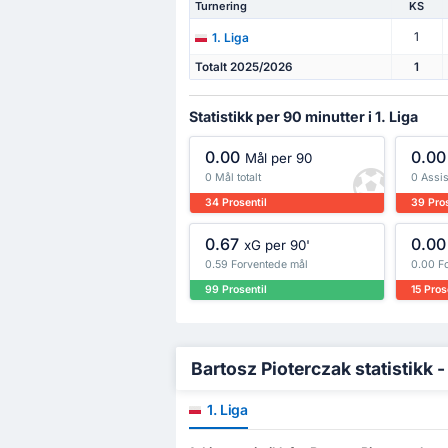
Turnering
KS
1
1. Liga
Totalt 2025/2026
1
Statistikk per 90 minutter i 1. Liga
0.00
0.00
Mål per 90
0 Mål totalt
0 Assis
34 Prosentil
39 Pros
0.67
0.00
xG per 90'
0.59 Forventede mål
0.00 F
99 Prosentil
15 Pros
Bartosz Pioterczak statistikk - 
1. Liga