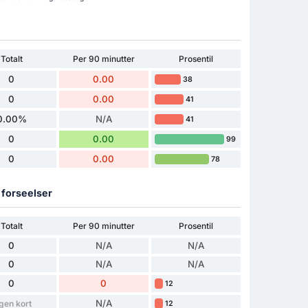
Totalt
Per 90 minutter
Prosentil
0
0.00
38
0
0.00
41
0.00%
N/A
41
0
0.00
99
0
0.00
78
g forseelser
Totalt
Per 90 minutter
Prosentil
0
N/A
N/A
0
N/A
N/A
0
0
12
N/A
gen kort
12