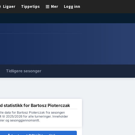
Ligaer
Tippetips
Mer
Logg inn
Tidligere sesonger
d statistikk for Bartosz Pioterczak
lle data for Bartosz Pioterczak fra sesongen
til 2025/2026 for alle turneringer. Inneholder
aler og sesonggjennomsnitt.