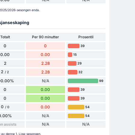
ga 2025/2026-sesongen enda.
 sjanseskaping
Totalt
Per 90 minutter
Prosentil
0
0
39
0.00
0.00
15
2
2.28
29
2
2.28
32
/ 2
00.00%
N/A
99
0
0.00
39
0
0.00
39
0
0.00
54
/ 0
0.00%
N/A
54
N/A
N/A
en assists
t av denne 1. Liga-sesongen.