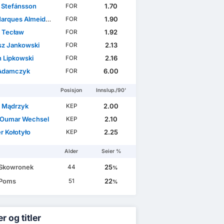
r Stefánsson
1.70
FOR
ues Almeida Vieira Silva
1.90
FOR
 Tecław
1.92
FOR
sz Jankowski
2.13
FOR
n Lipkowski
2.16
FOR
Adamczyk
6.00
FOR
Posisjon
Innslup./90'
 Mądrzyk
2.00
KEP
Oumar Wechsel
2.10
KEP
r Kołotyło
2.25
KEP
Alder
Seier %
 Skowronek
25
44
%
 Poms
22
51
%
r og titler