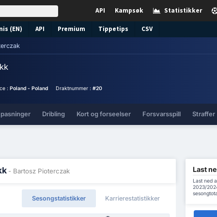
API
Kampsøk
Statistikker
nis (EN)
API
Premium
Tippetips
CSV
terczak
ikk
ace :
Poland - Poland
Draktnummer :
#20
 pasninger
Dribling
Kort og forseelser
Forsvarsspill
Straffer
Last ne
kk
- Bartosz Pioterczak
Last ned a
2023/2024 
sesongtot
Sesongstatistikker
Karrierestatistikker