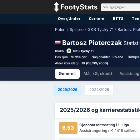
Over/Under
Cornere
BTTS
Ten
Polen
/
Spillere
/
GKS Tychy 71
/
Bartosz Pio
Bartosz Pioterczak
Statist
Klubb :
GKS Tychy 71
Posisjon :
Midfielder
Nasjonalitet :
Poland
Birthpl
Alder (bursdag) :
19 (08/09/2006)
Generelt
Mål, xG, skudd
Assists og
2025/2026
2024/2025
2025/2026 og karrierestatisti
Gjennomsnittsrating i 1. Liga
6.53
Assistrangering : -1 / 416 spillere