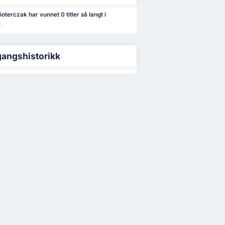
oterczak har vunnet 0 titler så langt i
.
angshistorikk