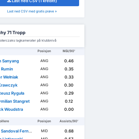
Last ned CSV (1 kreditt)
Last ned CSV med gratis prøve »
hy 71 Tropp
ioterczaks lagkamerater på klubbnivå
Posisjon
Mål/90'
 Sanyang
0.46
ANG
l Rumin
0.35
ANG
r Wełniak
0.33
ANG
 Krawczyk
0.30
ANG
eusz Ryguła
0.29
ANG
milian Stangret
0.12
ANG
ck Woudstra
0.00
ANG
illere
Posisjon
Assists/90'
Sandoval Fernández
0.68
MID