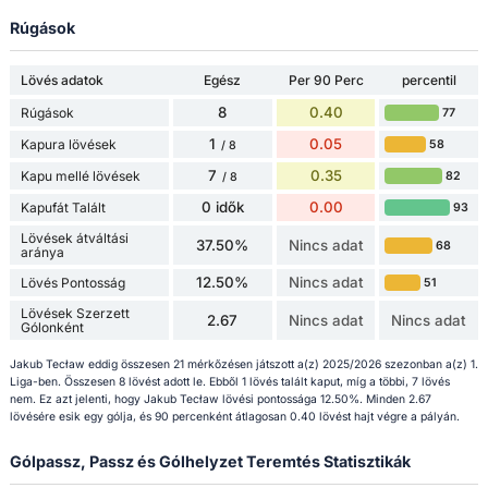
Rúgások
Lövés adatok
Egész
Per 90 Perc
percentil
8
0.40
Rúgások
77
1
0.05
Kapura lövések
58
/ 8
7
0.35
Kapu mellé lövések
82
/ 8
0 idők
0.00
Kapufát Talált
93
Lövések átváltási
37.50%
Nincs adat
68
aránya
12.50%
Nincs adat
Lövés Pontosság
51
Lövések Szerzett
2.67
Nincs adat
Nincs adat
Gólonként
Jakub Tecław eddig összesen 21 mérkőzésen játszott a(z) 2025/2026 szezonban a(z) 1.
Liga-ben. Összesen 8 lövést adott le. Ebből 1 lövés talált kaput, míg a többi, 7 lövés
nem. Ez azt jelenti, hogy Jakub Tecław lövési pontossága 12.50%. Minden 2.67
lövésére esik egy gólja, és 90 percenként átlagosan 0.40 lövést hajt végre a pályán.
Gólpassz, Passz és Gólhelyzet Teremtés Statisztikák