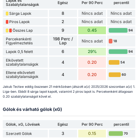
Lapok és
Egész
Per 90 Perc
percentil
Szabálytalanságok
8
Nincs adat
Nincs adat
Sárga Lapok
2
Nincs adat
Nincs adat
Piros Lapok
9
0.45
Összes Lap
94
198 Perc /
Percekenkénti
Nincs adat
18
Lap
Figyelmeztetés
6
29%
Lapok 0,5 felett
94
Elkövetett
4
0.20
54
szabálytalanságok
Ellene elkövetett
4
0.20
60
szabálytalanságok
Jakub Tecław eddig összesen 21 mérkőzésen játszott a(z) 2025/2026 szezonban a(z) 1.
Liga-ben. Ebből 8 sárga lapot kapott, valamint 2 piros lapot is. Percekenként átlagosan
0.20 szabálytalanságot követ el.
Gólok és várható gólok (xG)
Gólok, xG, Lövések
Egész
Per 90 Perc
percentil
3
0.15
Szerzett Gólok
70