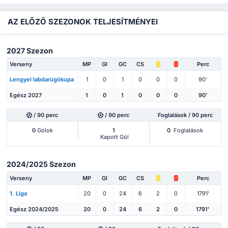
AZ ELŐZŐ SZEZONOK TELJESÍTMÉNYEI
2027 Szezon
Verseny
MP
Gl
GC
CS
Perc
Lengyel labdarúgókupa
1
0
1
0
0
0
90'
Egész 2027
1
0
1
0
0
0
90'
/ 90 perc
/ 90 perc
Foglalások / 90 perc
0
Gólok
1
0
Foglalások
Kapott Gól
2024/2025 Szezon
Verseny
MP
Gl
GC
CS
Perc
1. Liga
20
0
24
6
2
0
1791'
Egész 2024/2025
20
0
24
6
2
0
1791'