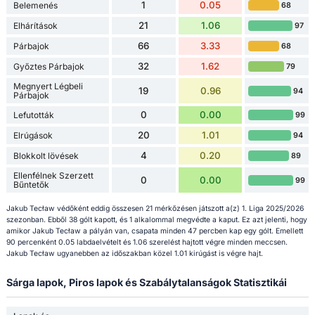
1
0.05
Belemenés
68
21
1.06
Elhárítások
97
66
3.33
Párbajok
68
32
1.62
Győztes Párbajok
79
Megnyert Légbeli
19
0.96
94
Párbajok
0
0.00
Lefutották
99
20
1.01
Elrúgások
94
4
0.20
Blokkolt lövések
89
Ellenfélnek Szerzett
0
0.00
99
Bűntetők
Jakub Tecław védőként eddig összesen 21 mérkőzésen játszott a(z) 1. Liga 2025/2026
szezonban. Ebből 38 gólt kapott, és 1 alkalommal megvédte a kaput. Ez azt jelenti, hogy
amikor Jakub Tecław a pályán van, csapata minden 47 percben kap egy gólt. Emellett
90 percenként 0.05 labdaelvételt és 1.06 szerelést hajtott végre minden meccsen.
Jakub Tecław ugyanebben az időszakban közel 1.01 kirúgást is végre hajt.
Sárga lapok, Piros lapok és Szabálytalanságok Statisztikái