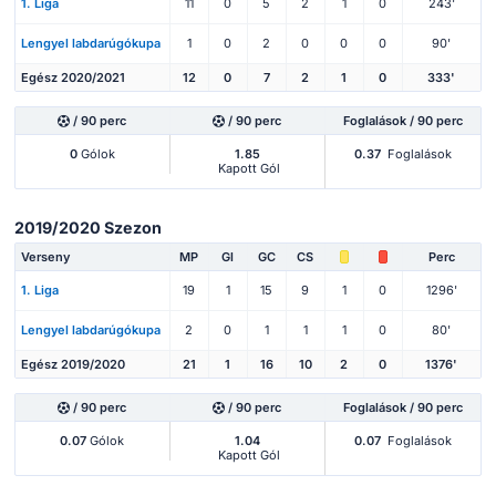
1. Liga
11
0
5
2
1
0
243'
Lengyel labdarúgókupa
1
0
2
0
0
0
90'
Egész 2020/2021
12
0
7
2
1
0
333'
/ 90 perc
/ 90 perc
Foglalások / 90 perc
0
Gólok
1.85
0.37
Foglalások
Kapott Gól
2019/2020 Szezon
Verseny
MP
Gl
GC
CS
Perc
1. Liga
19
1
15
9
1
0
1296'
Lengyel labdarúgókupa
2
0
1
1
1
0
80'
Egész 2019/2020
21
1
16
10
2
0
1376'
/ 90 perc
/ 90 perc
Foglalások / 90 perc
0.07
Gólok
1.04
0.07
Foglalások
Kapott Gól