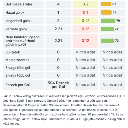
4
0.2
Gól hozzájárulás
57
1
0.1
Hazai gólok
58
2
0.21
Idegenbeli gólok
79
2.31
0.12
Várható gólok
71
Nem büntetőrúgásból
2.31
0.12
származó várható
73
gólok (npxG)
0
Nincs adat
Nincs adat
Büntetők
0
Nincs adat
Nincs adat
Mesterhármas
0
Nincs adat
Nincs adat
3 vagy több gól
0
Nincs adat
Nincs adat
2 vagy több gól
594 Percek
Nincs adat
Nincs adat
Percek per Gól
per Gól
Jakub Tecław eddig összesen 21 mérkőzésen játszott a(z) 2025/2026 szezonban a(z) 1.
Liga-ben. Ebből 3 gólt szerzett. Otthon 1 gólt, míg idegenben 2 gólt szerzett.
Összességében 0.15 gól született 90 percenként. Emellett Jakub Tecław összesen 4
G/A (gólok + gólpasszok) alkotott ebben a szezonban. A gól hozzájárulásuk 0.2 90
percenként. Nem büntetőből származó várható gólok száma 90 percenként 0.12. Ez azt
jelenti, hogy Jakub Tecław npxG kimenete 2.31, ami a 1. Liga játékosainak 73 legjobbjai
közé helyezi.