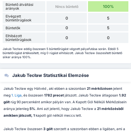
Büntető átváltási
100%
Nincs bűntető
arányok
Elvégzett
0
5
büntetőrúgások
0
5
Büntetők
Elhibázott
0
0
büntetőrúgások
Jakub Tecław eddig összesen 5 büntetőrúgást végzett pályafutása során. Ebből 5
büntetőrúgást értékesített, míg 0 rúgást elhibázott. Jakub Tecław összesített büntető
siiker aránya 100%.
Jakub Tecław Statisztikai Elemzése
Jakub Tecław egy Hátvéd , aki ebben a szezonban
21 mérkőzésen
jelent
meg
1. Liga
, és összesen
1782 precet
játszott. Jakub Tecław átlagosan
1.92
gólt
rúg 90 percenként amikor pályán van. A Kapott Gól Nélküli Mérkőzésein
aránya jelenleg
5%
. Ami azt jelenti, hogy Jakub Tecław a
21 mérkőzésből
amikben játszott, 1
kapott gól nélküli meccs lett.
Jakub Tecław összesen
3 gólt
szerzett a szezonban ebben a ligában, ami a