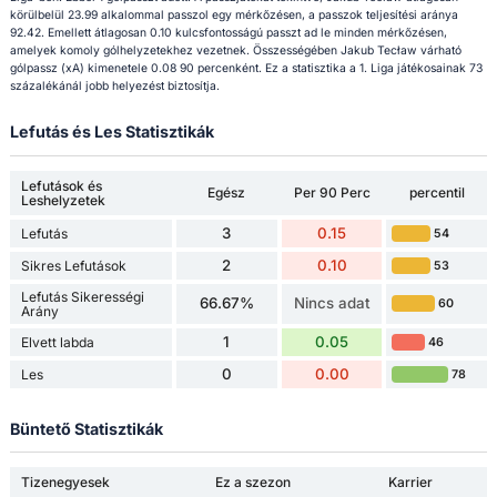
körülbelül 23.99 alkalommal passzol egy mérkőzésen, a passzok teljesítési aránya
92.42. Emellett átlagosan 0.10 kulcsfontosságú passzt ad le minden mérkőzésen,
amelyek komoly gólhelyzetekhez vezetnek. Összességében Jakub Tecław várható
gólpassz (xA) kimenetele 0.08 90 percenként. Ez a statisztika a 1. Liga játékosainak 73
százalékánál jobb helyezést biztosítja.
Lefutás és Les Statisztikák
Lefutások és
Egész
Per 90 Perc
percentil
Leshelyzetek
3
0.15
Lefutás
54
2
0.10
Sikres Lefutások
53
Lefutás Sikerességi
66.67%
Nincs adat
60
Arány
1
0.05
Elvett labda
46
0
0.00
Les
78
Büntető Statisztikák
Tizenegyesek
Ez a szezon
Karrier