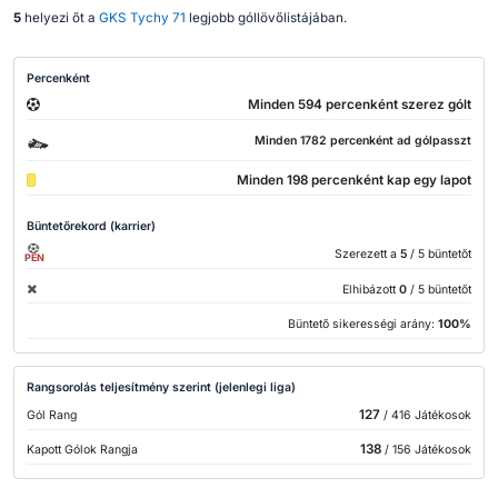
5
helyezi őt a
GKS Tychy 71
legjobb góllövőlistájában.
Percenként
Minden 594 percenként szerez gólt
Minden 1782 percenként ad gólpasszt
Minden 198 percenként kap egy lapot
Büntetőrekord (karrier)
Szerezett a
5
/ 5 büntetőt
PEN
Elhibázott
0
/ 5 büntetőt
Büntető sikerességi arány:
100%
Rangsorolás teljesítmény szerint (jelenlegi liga)
127
Gól Rang
/ 416 Játékosok
138
Kapott Gólok Rangja
/ 156 Játékosok