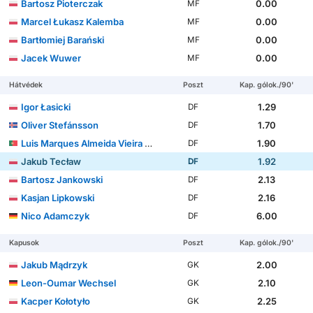
Bartosz Pioterczak
0.00
MF
Marcel Łukasz Kalemba
0.00
MF
Bartłomiej Barański
0.00
MF
Jacek Wuwer
0.00
MF
Hátvédek
Poszt
Kap. gólok./90'
Igor Łasicki
1.29
DF
Oliver Stefánsson
1.70
DF
Luis Marques Almeida Vieira Silva
1.90
DF
Jakub Tecław
1.92
DF
Bartosz Jankowski
2.13
DF
Kasjan Lipkowski
2.16
DF
Nico Adamczyk
6.00
DF
Kapusok
Poszt
Kap. gólok./90'
Jakub Mądrzyk
2.00
GK
Leon-Oumar Wechsel
2.10
GK
Kacper Kołotyło
2.25
GK