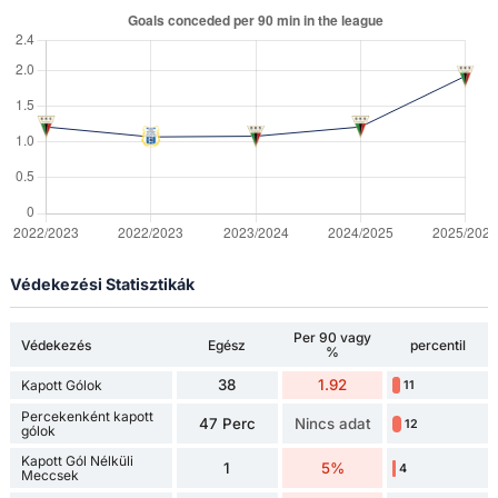
Védekezési Statisztikák
Per 90 vagy
Védekezés
Egész
percentil
%
38
1.92
Kapott Gólok
11
Percekenként kapott
47 Perc
Nincs adat
12
gólok
Kapott Gól Nélküli
1
5%
4
Meccsek