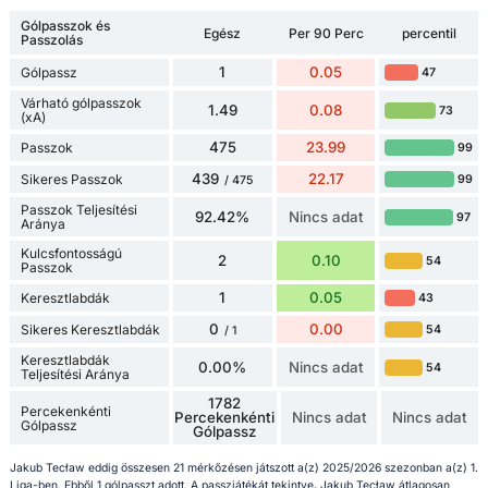
Gólpasszok és
Egész
Per 90 Perc
percentil
Passzolás
1
0.05
Gólpassz
47
Várható gólpasszok
1.49
0.08
73
(xA)
475
23.99
Passzok
99
439
22.17
Sikeres Passzok
99
/ 475
Passzok Teljesítési
92.42%
Nincs adat
97
Aránya
Kulcsfontosságú
2
0.10
54
Passzok
1
0.05
Keresztlabdák
43
0
0.00
Sikeres Keresztlabdák
54
/ 1
Keresztlabdák
0.00%
Nincs adat
54
Teljesítési Aránya
1782
Percekenkénti
Percekenkénti
Nincs adat
Nincs adat
Gólpassz
Gólpassz
Jakub Tecław eddig összesen 21 mérkőzésen játszott a(z) 2025/2026 szezonban a(z) 1.
Liga-ben. Ebből 1 gólpasszt adott. A passzjátékát tekintve, Jakub Tecław átlagosan