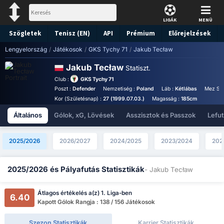
LIGÁK
MENÜ
Szögletek
Tenisz (EN)
API
Prémium
Előrejelzések
Lengyelország
/
Játékosok
/
GKS Tychy 71
/
Jakub Tecław
Jakub Tecław
Statiszt.
Club :
GKS Tychy 71
Poszt :
Defender
Nemzetiség :
Poland
Láb :
Kétlábas
Mez Sz
Kor (Születésnap) :
27 (1999.07.03.)
Magasság :
185cm
Általános
Gólok, xG, Lövések
Asszisztok és Passzok
Lefu
2025/2026
2026/2027
2024/2025
2023/2024
202
2025/2026 és Pályafutás Statisztikák
- Jakub Tecław
Átlagos értékelés a(z) 1. Liga-ben
6.40
Kapott Gólok Rangja : 138 / 156 Játékosok
Szezon Statisztikák
Karrier Statisztikák