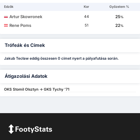
Edzők
Kor
Győzelem %
Artur Skowronek
25
44
%
Rene Poms
22
51
%
Trófeák és Címek
Jakub Tecław eddig összesen 0 címet nyert a pályafutása során.
Átigazolási Adatok
OKS Stomil Olsztyn -> GKS Tychy '71