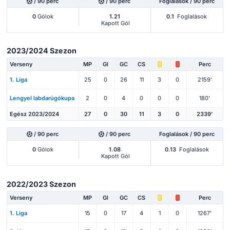
/ 90 perc
/ 90 perc
Foglalások / 90 perc
0
Gólok
1.21
0.1
Foglalások
Kapott Gól
2023/2024 Szezon
Verseny
MP
Gl
GC
CS
Perc
1. Liga
25
0
26
11
3
0
2159'
Lengyel labdarúgókupa
2
0
4
0
0
0
180'
Egész 2023/2024
27
0
30
11
3
0
2339'
/ 90 perc
/ 90 perc
Foglalások / 90 perc
0
Gólok
1.08
0.13
Foglalások
Kapott Gól
2022/2023 Szezon
Verseny
MP
Gl
GC
CS
Perc
1. Liga
15
0
17
4
1
0
1267'