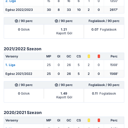
2. Liga
15
8
16
6
1
0
1350'
Egész 2022/2023
30
8
33
10
2
0
2617'
/ 90 perc
/ 90 perc
Foglalások / 90 perc
0
Gólok
1.21
0.07
Foglalások
Kapott Gól
2021/2022 Szezon
Verseny
MP
Gl
GC
CS
Perc
1. Liga
25
0
26
5
2
0
1568'
Egész 2021/2022
25
0
26
5
2
0
1568'
/ 90 perc
/ 90 perc
Foglalások / 90 perc
0
Gólok
1.49
0.11
Foglalások
Kapott Gól
2020/2021 Szezon
Verseny
MP
Gl
GC
CS
Perc