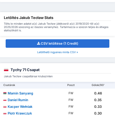
Letöltés Jakub Tecław Stats
Tölts le minden adatot a(z) Jakub Tecław játékosról a(z) 2019/2020-től a(z)
2025/2026 szezonig az összes versenyhez. Tartalmazza a szezon teljes és átlagos
statisztikáit is.
CSV letöltése (1 Credit)
Letölthető ingyenes minta CSV »
Tychy 71 Csapat
Jakub Tecław csapattársai klubszinten
Csatárok
Poszt
Gólok/90'
Mamin Sanyang
0.46
FW
Daniel Rumin
0.35
FW
Kacper Wełniak
0.33
FW
Piotr Krawczyk
0.30
FW