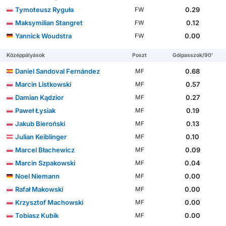
Tymoteusz Ryguła
0.29
FW
Maksymilian Stangret
0.12
FW
Yannick Woudstra
0.00
FW
Középpályások
Poszt
Gólpasszok/90'
Daniel Sandoval Fernández
0.68
MF
Marcin Listkowski
0.57
MF
Damian Kądzior
0.27
MF
Paweł Łysiak
0.19
MF
Jakub Bieroński
0.13
MF
Julian Keiblinger
0.10
MF
Marcel Błachewicz
0.09
MF
Marcin Szpakowski
0.04
MF
Noel Niemann
0.00
MF
Rafał Makowski
0.00
MF
Krzysztof Machowski
0.00
MF
Tobiasz Kubik
0.00
MF