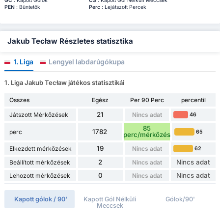
GC
: Kapott Gólok
CS
: Kapott Gól Nélküli Meccsek
PEN
: Büntetők
Perc
: Lejátszott Percek
Jakub Tecław Részletes statisztika
1. Liga
Lengyel labdarúgókupa
1. Liga Jakub Tecław játékos statisztikái
Összes
Egész
Per 90 Perc
percentil
21
Játszott Mérkőzések
Nincs adat
46
85
1782
perc
65
perc/mérkőzés
19
Elkezdett mérkőzések
Nincs adat
62
2
Nincs adat
Beállított mérkőzések
Nincs adat
0
Nincs adat
Lehozott mérkőzések
Nincs adat
Kapott gólok / 90'
Kapott Gól Nélküli
Gólok/90'
Meccsek