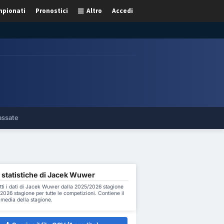
pionati
Pronostici
Altro
Accedi
assate
 statistiche di Jacek Wuwer
tti i dati di Jacek Wuwer dalla 2025/2026 stagione
2026 stagione per tutte le competizioni. Contiene il
a media della stagione.