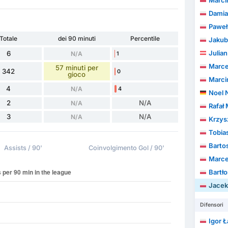
Marci
Damia
Paweł
Totale
dei 90 minuti
Percentile
Jakub
Julian
6
N/A
1
Marce
57 minuti per
342
0
gioco
Marci
4
N/A
4
Noel 
2
N/A
N/A
Rafał
3
N/A
N/A
Krzys
Tobia
Barto
Assists / 90'
Coinvolgimento Gol / 90'
Marcel
Bartło
Jace
Difensori
Igor Ł