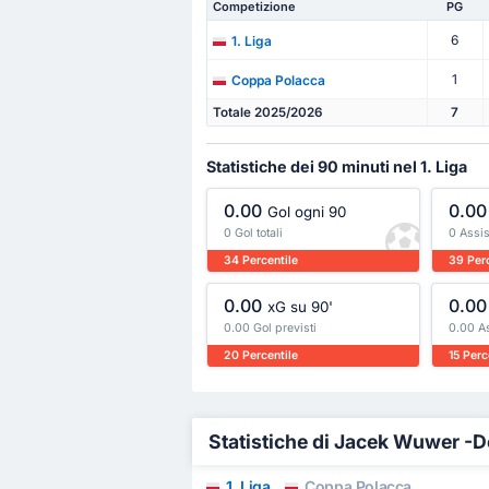
Competizione
PG
6
1. Liga
1
Coppa Polacca
Totale 2025/2026
7
Statistiche dei 90 minuti nel 1. Liga
0.00
0.00
Gol ogni 90
0 Gol totali
0 Assist
34 Percentile
39 Perc
0.00
0.00
xG su 90'
0.00 Gol previsti
0.00 As
20 Percentile
15 Perc
Statistiche di Jacek Wuwer -De
1. Liga
Coppa Polacca