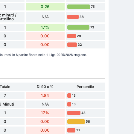
1
0.26
75
 minuti /
N/A
38
rtellino
1
17%
73
0
0.00
29
0
0.00
32
ini rossi in 6 partite finora nella 1. Liga 2025/2026 stagione.
Totale
Di 90 o %
Percentile
7
1.84
13
9 Minuti
N/A
13
1
17%
43
0
0.00
58
0
0.00
27