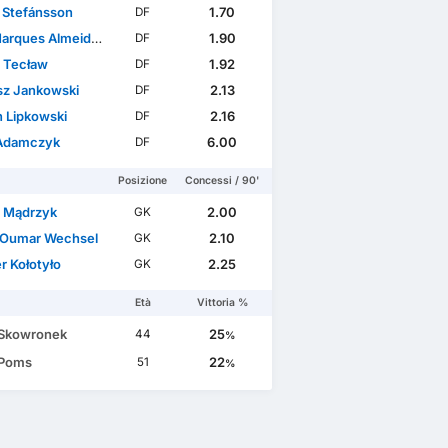
r Stefánsson
1.70
DF
ues Almeida Vieira Silva
1.90
DF
 Tecław
1.92
DF
sz Jankowski
2.13
DF
n Lipkowski
2.16
DF
Adamczyk
6.00
DF
Posizione
Concessi / 90'
 Mądrzyk
2.00
GK
Oumar Wechsel
2.10
GK
r Kołotyło
2.25
GK
Età
Vittoria %
 Skowronek
25
44
%
 Poms
22
51
%