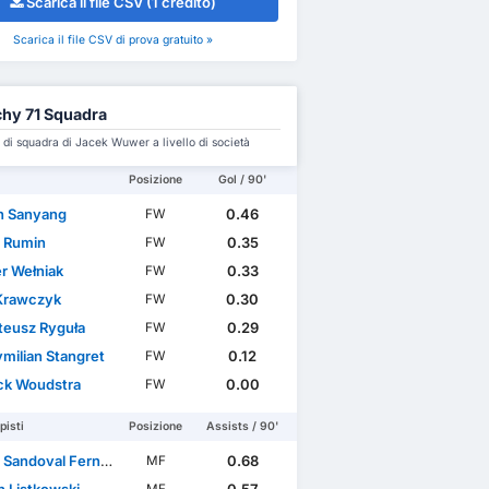
Scarica il file CSV (1 credito)
Scarica il file CSV di prova gratuito »
hy 71 Squadra
di squadra di Jacek Wuwer a livello di società
Posizione
Gol / 90'
 Sanyang
0.46
FW
l Rumin
0.35
FW
r Wełniak
0.33
FW
 Krawczyk
0.30
FW
eusz Ryguła
0.29
FW
milian Stangret
0.12
FW
ck Woudstra
0.00
FW
isti
Posizione
Assists / 90'
Sandoval Fernández
0.68
MF