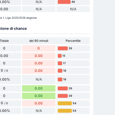
0.00%
N/A
49
0.00
N/A
N/A
la 1. Liga 2025/2026 stagione.
azione di chance
Totale
dei 90 minuti
Percentile
0
0
39
0.00
0.00
15
0
0.00
17
0
0.00
18
/ 0
0.00%
N/A
18
0
0.00
39
0
0.00
39
0
0.00
54
/ 0
0.00%
N/A
54