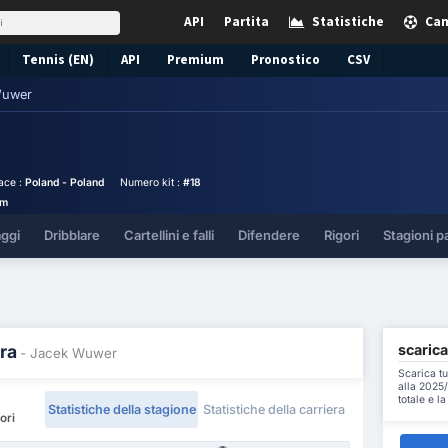
API
Partita
Statistiche
Cam
Tennis (EN)
API
Premium
Pronostico
CSV
Wuwer
lace :
Poland - Poland
Numero kit :
#18
cm
aggi
Dribblare
Cartellini e falli
Difendere
Rigori
Stagioni p
scarica
ra
- Jacek Wuwer
Scarica tu
alla 2025/
totale e l
Statistiche della stagione
Statistiche della carriera
ori