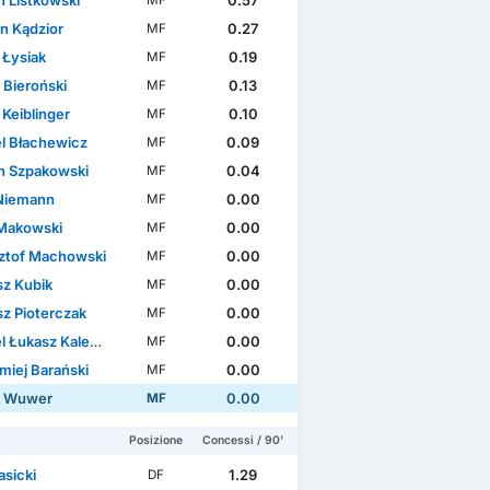
n Listkowski
0.57
MF
n Kądzior
0.27
MF
 Łysiak
0.19
MF
 Bieroński
0.13
MF
 Keiblinger
0.10
MF
l Błachewicz
0.09
MF
n Szpakowski
0.04
MF
Niemann
0.00
MF
 Makowski
0.00
MF
ztof Machowski
0.00
MF
sz Kubik
0.00
MF
sz Pioterczak
0.00
MF
 Łukasz Kalemba
0.00
MF
miej Barański
0.00
MF
k Wuwer
0.00
MF
Posizione
Concessi / 90'
asicki
1.29
DF