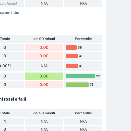
N/A
N/A
sun Assist
agione 1. Liga.
Totale
dei 90 minuti
Percentile
0
0.00
38
0
0.00
41
0.00%
N/A
41
0
0.00
99
0
0.00
78
ni rossi e falli
Totale
dei 90 minuti
Percentile
1
N/A
N/A
0
N/A
N/A