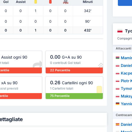
Gol
Assist
Minuti
PEN
0
0
1
0
0
342'
0
0
0
0
0
90'
Tyc
0
0
1
0
0
432'
Compagni 
Attaccanti
0.00
Assist ogni 90
G+A su 90
Mamin
 totali
0 contributi Gol totali
Danie
entile
22 Percentile
Kacpe
Piotr
0.26
xA su 90
Cartellini ogni 90
Tymot
sist previsti
1 Cartellini totali
Maksy
entile
75 Percentile
Yanni
Centrocamp
ttagliate
Daniel 