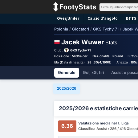
Over/Under
Calcio d'angolo
BTTS
Polonia
/
Giocatori
/
GKS Tychy 71
/
Jacek 
Jacek Wuwer
Stats
Club :
GKS Tychy 71
Posizione :
Midfielder
Nazionalità :
Poland
Birthp
Età (Data di nascita) :
28 (30/4/1998)
Altezza :
185
Generale
Gol, xG, tiri
Assist e pass
2025/2026
2025/2026 e statistiche carrie
Valutazione media nel 1. Liga
6.36
Classifica Assist : 286 / 416 Giocat