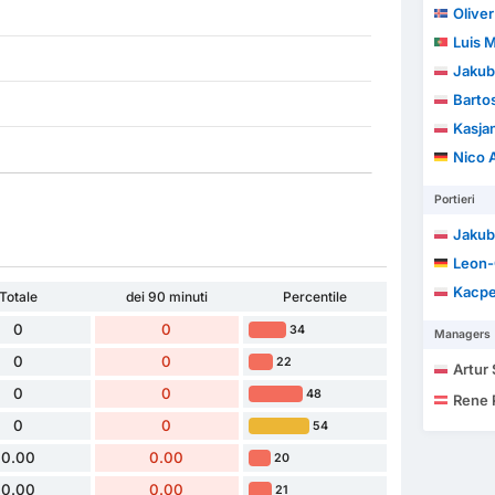
Olive
Luis Marq
Jakub
Barto
Kasja
Nico 
Portieri
Jakub
Leon-
Kacpe
Totale
dei 90 minuti
Percentile
0
0
34
Managers
0
0
22
Artur
0
0
48
Rene
0
0
54
0.00
0.00
20
0.00
0.00
21