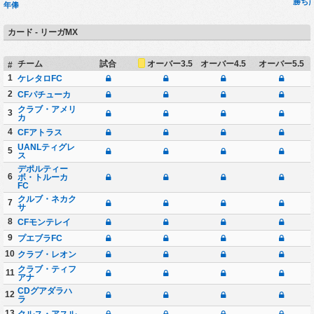
勝ち
年俸
カード - リーガMX
オーバー3.5
チーム
試合
オーバー4.5
オーバー5.5
#
1
ケレタロFC
2
CFパチューカ
クラブ・アメリ
3
カ
4
CFアトラス
UANLティグレ
5
ス
デポルティー
6
ボ・トルーカ
FC
クルブ・ネカク
7
サ
8
CFモンテレイ
9
プエブラFC
10
クラブ・レオン
クラブ・ティフ
11
アナ
CDグアダラハ
12
ラ
13