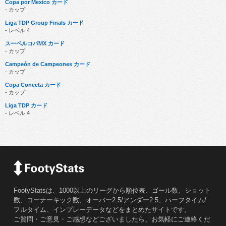
Copa por Mexico カード
- カップ
Liga TDP Group Finals カード
- レベル 4
スーペルコパMX カード
- カップ
Campeón de Campeones カード
- カップ
Copa Conecta カード
- カップ
Liga TDP カード
- レベル 4
FootyStatsは、1000以上のリーグから順位表、ゴール数、ショット
数、コーナーキック数、オーバー2.5/アンダー2.5、ハーフタイム/
フルタイム、インプレーデータなどをまとめたサイトです。
ご質問・ご意見・ご感想などございましたら、お気軽にご連絡くだ