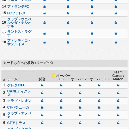
クルス・アスル
14
アトランテFC
15
FCフアレス
クラブ・ウニベ
16
ルシダ・ナシオ
ナル
サントス・ラグ
17
ナ
アトレティコ・
18
サンルイス
カードもらった枚数
(リーガMX)
Team
オーバー
Cards /
1.5
チーム
試合
オーバー2.5
オーバー3.5
Match
#
1
ケレタロFC
UANLティグレ
2
ス
3
クラブ・レオン
4
CFパチューカ
クラブ・アメリ
5
カ
6
CFアトラス
クルブ・ネカク