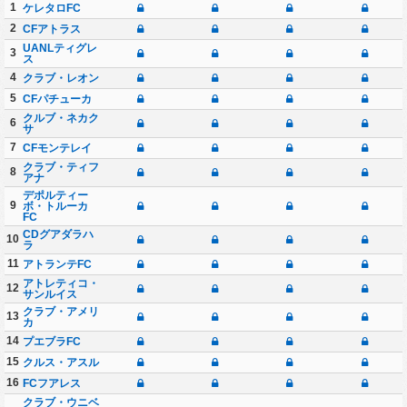
1
ケレタロFC
2
CFアトラス
UANLティグレ
3
ス
4
クラブ・レオン
5
CFパチューカ
クルブ・ネカク
6
サ
7
CFモンテレイ
クラブ・ティフ
8
アナ
デポルティー
9
ボ・トルーカ
FC
CDグアダラハ
10
ラ
11
アトランテFC
アトレティコ・
12
サンルイス
クラブ・アメリ
13
カ
14
プエブラFC
15
クルス・アスル
16
FCフアレス
クラブ・ウニベ