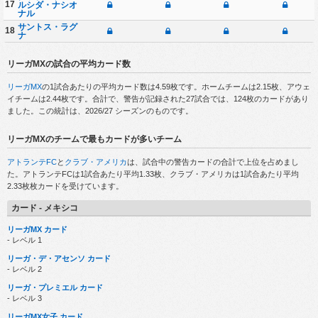
17
ルシダ・ナシオ
ナル
サントス・ラグ
18
ナ
リーガMXの試合の平均カード数
リーガMX
の1試合あたりの平均カード数は4.59枚です。ホームチームは2.15枚、アウェ
イチームは2.44枚です。合計で、警告が記録された27試合では、124枚のカードがあり
ました。この統計は、2026/27 シーズンのものです。
リーガMXのチームで最もカードが多いチーム
アトランテFC
と
クラブ・アメリカ
は、試合中の警告カードの合計で上位を占めまし
た。アトランテFCは1試合あたり平均1.33枚、クラブ・アメリカは1試合あたり平均
2.33枚枚カードを受けています。
カード - メキシコ
リーガMX カード
- レベル 1
リーガ・デ・アセンソ カード
- レベル 2
リーガ・プレミエル カード
- レベル 3
リーガMX女子 カード