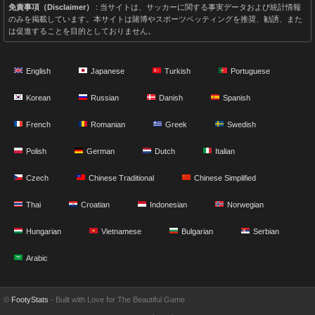
免責事項（Disclaimer）
: 当サイトは、サッカーに関する事実データおよび統計情報
のみを掲載しています。本サイトは賭博やスポーツベッティングを推奨、勧誘、また
は促進することを目的としておりません。
English
Japanese
Turkish
Portuguese
Korean
Russian
Danish
Spanish
French
Romanian
Greek
Swedish
Polish
German
Dutch
Italian
Czech
Chinese Traditional
Chinese Simplified
Thai
Croatian
Indonesian
Norwegian
Hungarian
Vietnamese
Bulgarian
Serbian
Arabic
©
FootyStats
- Built with Love for The Beautiful Game