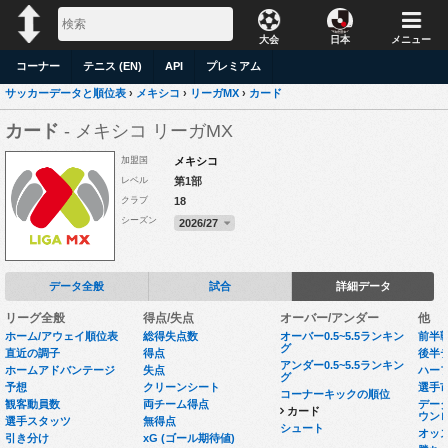
大会
日本
メニュー
コーナー
テニス (EN)
API
プレミアム
サッカーデータと順位表
›
メキシコ
›
リーガMX
›
カード
カード
- メキシコ リーガMX
加盟国
メキシコ
レベル
第1部
クラブ
18
シーズン
2026/27
データ全般
試合
詳細データ
リーグ全般
得点/失点
オーバー/アンダー
他
ホーム/アウェイ順位表
総得失点数
オーバー0.5~5.5ランキン
前半
グ
直近の調子
得点
後半
アンダー0.5~5.5ランキン
ホームアドバンテージ
失点
ハー
グ
予想
クリーンシート
選手
コーナーキックの順位
観客動員数
両チーム得点
データセ
カード
ウン
選手スタッツ
無得点
シュート
オッ
引き分け
xG (ゴール期待値)