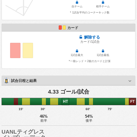
自チーム
相手チーム
* 1試合平均のコーナーキック数
カード
解除する
カード/1試合
1試合最大
1試合最低
*一発レッド = 2枚のカードと計算
試合日程と結果
4.33 ゴール/試合
HT
FT
15'
30'
60'
75'
46%
54%
前半
後半
UANLティグレス