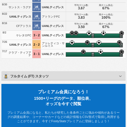
8/30
平均ゴール数:
両チーム得点:
サントス・ラグナ
UANLティグレス
3.67
67%
データ
8/22
平均ゴール数:
両チーム得点:
UANLティグレス
アトランテFC
3.83
100%
データ
8/16
平均ゴール数:
両チーム得点:
CFアトラス
UANLティグレス
3.50
67%
データ
8/2
3 - 2
ケレタロFC
UANLティグレス
HT
FT
7/26
アトレティコ・サ
2 - 2
UANLティグレス
HT
FT
ンルイス
7/17
クラブ・ティフア
3 - 1
UANLティグレス
HT
FT
ナ
フルタイム (FT) スタッツ
プレミアム会員になろう！
1500+リーグのデータ、順位表、
オッズを今すぐ閲覧
プレミアム会員になると、私たちが研究した各条件ごとに強みや傾向があるリー
グの調査結果や、コーナーやカードなどの統計情報をCSV形式で取得し利用する
ことができます。今すぐFootyStatsプレミアムに登録しましょう！