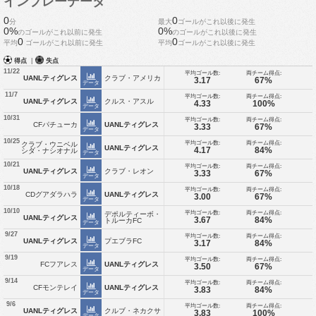
インプレーデータ
0
0
分
最大
ゴールがこれ以後に発生
0%
0%
のゴールがこれ以前に発生
のゴールがこれ以後に発生
0
0
平均
ゴールがこれ以前に発生
平均
ゴールがこれ以後に発生
得点
|
失点
11/22
平均ゴール数:
両チーム得点:
UANLティグレス
クラブ・アメリカ
3.17
67%
データ
11/7
平均ゴール数:
両チーム得点:
UANLティグレス
クルス・アスル
4.33
100%
データ
10/31
平均ゴール数:
両チーム得点:
CFパチューカ
UANLティグレス
3.33
67%
データ
10/25
平均ゴール数:
両チーム得点:
クラブ・ウニベル
UANLティグレス
4.17
84%
シダ・ナシオナル
データ
10/21
平均ゴール数:
両チーム得点:
UANLティグレス
クラブ・レオン
3.33
67%
データ
10/18
平均ゴール数:
両チーム得点:
CDグアダラハラ
UANLティグレス
3.00
67%
データ
10/10
平均ゴール数:
両チーム得点:
デポルティーボ・
UANLティグレス
3.67
84%
トルーカFC
データ
9/27
平均ゴール数:
両チーム得点:
UANLティグレス
プエブラFC
3.17
84%
データ
9/19
平均ゴール数:
両チーム得点:
FCフアレス
UANLティグレス
3.50
67%
データ
9/14
平均ゴール数:
両チーム得点:
CFモンテレイ
UANLティグレス
3.83
84%
データ
9/6
平均ゴール数:
両チーム得点:
UANLティグレス
クルブ・ネカクサ
3.83
100%
データ