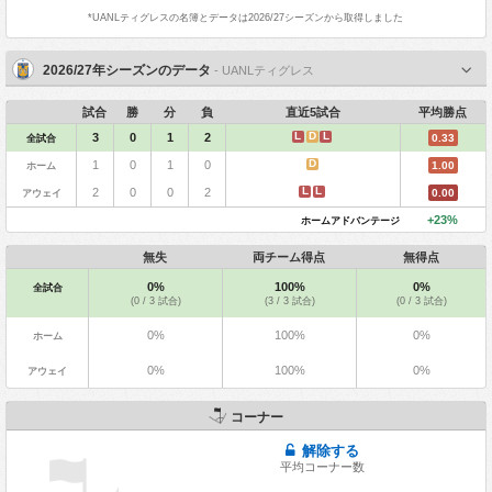
*
UANLティグレス
の名簿とデータは2026/27シーズンから取得しました
2026/27年シーズンのデータ
- UANLティグレス
試合
勝
分
負
直近5試合
平均勝点
L
D
L
3
0
1
2
全試合
0.33
D
1
0
1
0
ホーム
1.00
L
L
2
0
0
2
アウェイ
0.00
+23%
ホームアドバンテージ
無失
両チーム得点
無得点
0%
100%
0%
全試合
(0 / 3 試合)
(3 / 3 試合)
(0 / 3 試合)
0%
100%
0%
ホーム
0%
100%
0%
アウェイ
コーナー
解除する
平均コーナー数