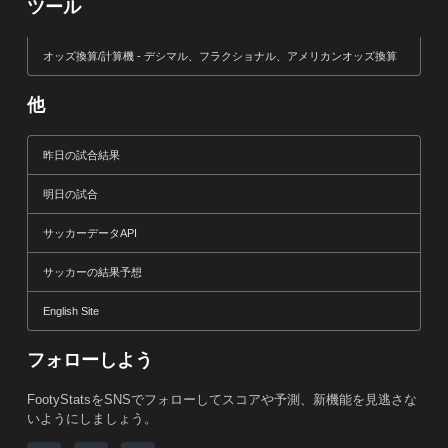
ツール
オッズ換算/計算機 - デシマル、フラクショナル、アメリカンオッズ換算
他
昨日の試合結果
明日の試合
サッカーデータAPI
サッカーの結果予想
English Site
フォローしよう
FootyStatsをSNSでフォローしてスコアや予測、新機能を見逃さな
いようにしましょう。