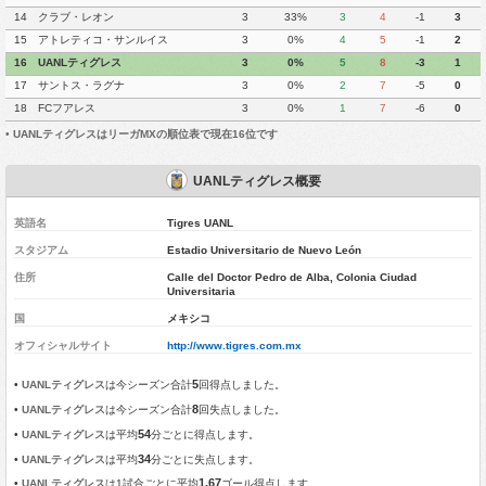
14
クラブ・レオン
3
33%
3
4
-1
3
15
アトレティコ・サンルイス
3
0%
4
5
-1
2
16
UANLティグレス
3
0%
5
8
-3
1
17
サントス・ラグナ
3
0%
2
7
-5
0
18
FCフアレス
3
0%
1
7
-6
0
•
UANLティグレスはリーガMXの順位表で現在16位です
UANLティグレス概要
英語名
Tigres UANL
スタジアム
Estadio Universitario de Nuevo León
住所
Calle del Doctor Pedro de Alba, Colonia Ciudad
Universitaria
国
メキシコ
オフィシャルサイト
http://www.tigres.com.mx
5
•
UANLティグレス
は今シーズン合計
回得点しました。
8
•
UANLティグレス
は今シーズン合計
回失点しました。
54
•
UANLティグレス
は平均
分ごとに得点します。
34
•
UANLティグレス
は平均
分ごとに失点します。
1.67
•
UANLティグレス
は1試合ごとに平均
ゴール得点します。