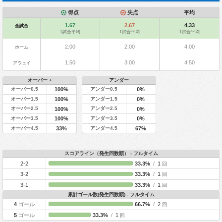
得点
失点
平均
1.67
2.67
4.33
全試合
1試合平均
1試合平均
1試合平均
2.00
2.00
4.00
ホーム
1.50
3.00
4.50
アウェイ
オーバー +
アンダー
オーバー0.5
アンダー0.5
100%
0%
オーバー1.5
アンダー1.5
100%
0%
オーバー2.5
アンダー2.5
100%
0%
オーバー3.5
アンダー3.5
100%
0%
オーバー4.5
アンダー4.5
33%
67%
スコアライン（発生回数順） - フルタイム
2-2
33.3%
/
1
回
3-2
33.3%
/
1
回
3-1
33.3%
/
1
回
累計ゴール数(発生回数順) - フルタイム
4
ゴール
66.7%
/
2
回
5
ゴール
33.3%
/
1
回