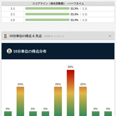
スコアライン（発生回数順） - ハーフタイム
1-1
33.3%
/
1
回
2-1
33.3%
/
1
回
1-0
33.3%
/
1
回
10分単位の得点 & 失点
- UANLティグレス
10分単位の得点分布
40%
20%
20%
20%
0%
0%
0%
0%
0%