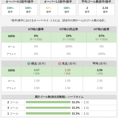
オーバー0.5前半/後半
オーバー1.5前半/後半
平均ゴール数前半/後半
100
100
67
100
2
2.33
%
%
%
%
前半
後半
前半
後半
前半
後半
*前半/後半におけるオーバー0.5 - 1.5とは、試合中の両チームのゴール数の合計。
HT時の勝率
HT時の同点率
HT時の敗率
0%
33%
67%
全試合
(0 / 3 試合)
(1 / 3 試合)
(2 / 3 試合)
0%
100%
0%
ホーム
0%
0%
100%
アウェイ
得点
(前半)
失点
(前半)
平均
(前半)
0.67
1.33
2.00
全試合
/ 試合
/ 試合
/ 試合
1.00
1.00
2.00
ホーム
0.50
1.50
2.00
アウェイ
累計ゴール数(発生回数順) - ハーフタイム
2
ゴール
33.3%
/
1
回
3
ゴール
33.3%
/
1
回
1
ゴール
33.3%
/
1
回