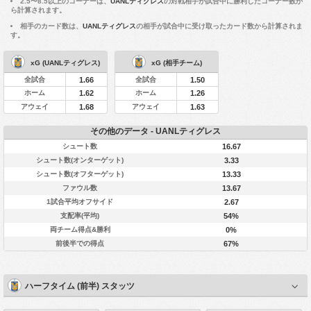
2.5〜8.5以上のコーナーは、
UANLティグレス
の対戦相手が試合中に勝利したコーナー数か
ら計算されます。
相手のカード数は、
UANLティグレス
の相手が試合中に受け取ったカード数から計算されま
す。
xG (UANLティグレス)
xG (相手チーム)
全試合
全試合
1.66
1.50
ホーム
ホーム
1.62
1.26
アウェイ
アウェイ
1.68
1.63
その他のデータ - UANLティグレス
シュート数
16.67
シュート数(オンターゲット)
3.33
シュート数(オフターゲット)
13.33
ファウル数
13.67
1試合平均オフサイド
2.67
支配率(平均)
54%
両チーム得点&勝利
0%
前後半での得点
67%
ハーフタイム (前半) スタッツ