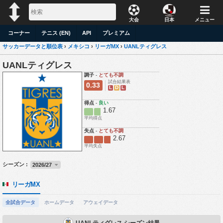
大会
日本
メニュー
コーナー
テニス (EN)
API
プレミアム
サッカーデータと順位表
›
メキシコ
›
リーガMX
›
UANLティグレス
UANLティグレス
調子
-
とても不調
試合結果表
0.33
L
D
L
得点
-
良い
1.67
平均得点
失点
-
とても不調
2.67
平均失点
シーズン :
2026/27
リーガMX
全試合データ
ホームデータ
アウェイデータ
UANLティグレス シーズン結果