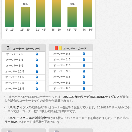
8%
8%
0' - 15'
16' - 30'
31' - 45'
46' - 60'
61' - 75'
76' - 90'
オーバー - カード
コーナー（オーバー）
オーバー 0.5
オーバー 7.5
オーバー 1.5
オーバー 8.5
オーバー 2.5
オーバー 9.5
オーバー 3.5
オーバー 10.5
オーバー 4.5
オーバー 11.5
オーバー 5.5
オーバー 12.5
オーバー 6.5
オーバー 13.5
オーバー7.5〜13.5のコーナーキックは、
2026/27年のリーガMX
に
UANLティグレス
が参加
した試合のコーナーキックの合計から計算されます。
UANLティグレス
の試合の?% はコーナー数が9.5を超えています。2026/27年リーガMXのシ
ーズンでは、コーナー数9.5以上の試合は平均?%です。
UANLティグレスの全試合中?%
が3.5枚以上のイエローカードを出されました。これに比べ
リーガMX
ではカード提示率が平均?%です。