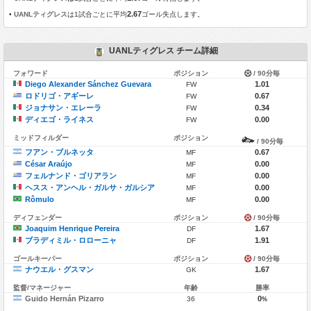
2.67
•
UANLティグレス
は1試合ごとに平均
ゴール失点します。
UANLティグレス チーム詳細
フォワード
ポジション
/ 90分毎
Diego Alexander Sánchez Guevara
1.01
FW
ロドリゴ・アギーレ
0.67
FW
ジョナサン・エレーラ
0.34
FW
ディエゴ・ライネス
0.00
FW
ミッドフィルダー
ポジション
/ 90分毎
フアン・ブルネッタ
0.67
MF
César Araújo
0.00
MF
フェルナンド・ゴリアラン
0.00
MF
ヘスス・アンヘル・ガルサ・ガルシア
0.00
MF
Rômulo
0.00
MF
ディフェンダー
ポジション
/ 90分毎
Joaquim Henrique Pereira
1.67
DF
ブラディミル・ロローニャ
1.91
DF
ゴールキーパー
ポジション
/ 90分毎
ナウエル・グスマン
1.67
GK
監督/マネージャー
年齢
勝率
Guido Hernán Pizarro
0
36
%