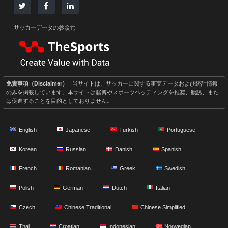
サッカーデータの参照元
免責事項（Disclaimer）
: 当サイトは、サッカーに関する事実データおよび統計情報
のみを掲載しています。本サイトは賭博やスポーツベッティングを推奨、勧誘、また
は促進することを目的としておりません。
English
Japanese
Turkish
Portuguese
Korean
Russian
Danish
Spanish
French
Romanian
Greek
Swedish
Polish
German
Dutch
Italian
Czech
Chinese Traditional
Chinese Simplified
Thai
Croatian
Indonesian
Norwegian