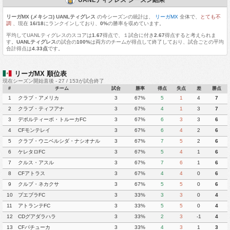
リーガMX (メキシコ) UANLティグレス
の今シーズンの統計は、
リーガMX
全体で、
とても不
調
、現在
16/18
にランクインしており、
0%
の勝率を収めています。
平均してUANLティグレスのスコアは
1.67
得点で、１試合に付き
2.67
得点すると考えられま
す。
UANLティグレス
の試合の
100%
は両方のチームが得点して終了しており、試合ごとの平均
合計得点は
4.33点
です。
リーガMX 順位表
現在シーズン開始直後 - 27 / 153が試合終了
#
チーム
試合
勝率
得点
失点
差
勝点
1
クラブ・アメリカ
3
67%
5
1
4
7
2
クラブ・ティフアナ
3
67%
4
1
3
7
3
デポルティーボ・トルーカFC
3
67%
6
3
3
6
4
CFモンテレイ
3
67%
6
4
2
6
5
クラブ・ウニベルシダ・ナシオナル
3
67%
7
5
2
6
6
ケレタロFC
3
67%
5
4
1
6
7
クルス・アスル
3
67%
7
6
1
6
8
CFアトラス
3
67%
4
4
0
6
9
クルブ・ネカクサ
3
67%
5
5
0
6
10
プエブラFC
3
33%
3
3
0
4
11
アトランテFC
3
33%
5
5
0
4
12
CDグアダラハラ
3
33%
2
3
-1
4
13
CFパチューカ
3
33%
4
3
1
3