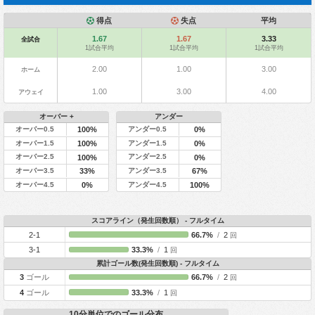
得点
失点
平均
1.67
1.67
3.33
全試合
1試合平均
1試合平均
1試合平均
2.00
1.00
3.00
ホーム
1.00
3.00
4.00
アウェイ
オーバー +
アンダー
オーバー0.5
アンダー0.5
100%
0%
オーバー1.5
アンダー1.5
100%
0%
オーバー2.5
アンダー2.5
100%
0%
オーバー3.5
アンダー3.5
33%
67%
オーバー4.5
アンダー4.5
0%
100%
スコアライン（発生回数順） - フルタイム
2-1
66.7%
/
2
回
3-1
33.3%
/
1
回
累計ゴール数(発生回数順) - フルタイム
3
ゴール
66.7%
/
2
回
4
ゴール
33.3%
/
1
回
10分単位でのゴール分布