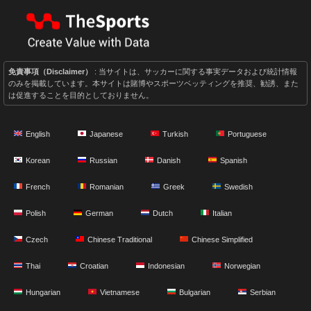
免責事項（Disclaimer）
: 当サイトは、サッカーに関する事実データおよび統計情報
のみを掲載しています。本サイトは賭博やスポーツベッティングを推奨、勧誘、また
は促進することを目的としておりません。
English
Japanese
Turkish
Portuguese
Korean
Russian
Danish
Spanish
French
Romanian
Greek
Swedish
Polish
German
Dutch
Italian
Czech
Chinese Traditional
Chinese Simplified
Thai
Croatian
Indonesian
Norwegian
Hungarian
Vietnamese
Bulgarian
Serbian