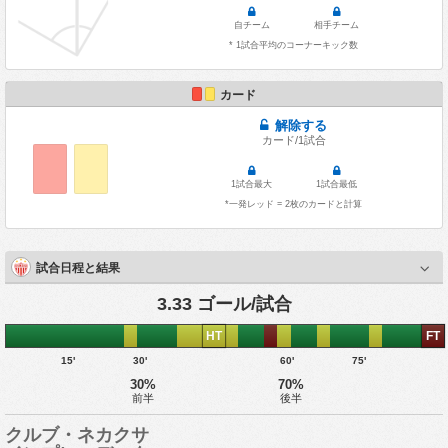
自チーム
相手チーム
* 1試合平均のコーナーキック数
カード
解除する
カード/1試合
1試合最大
1試合最低
*一発レッド = 2枚のカードと計算
試合日程と結果
3.33 ゴール/試合
HT
FT
15'
30'
60'
75'
30%
70%
前半
後半
クルブ・ネカクサ