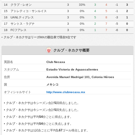
14
クラブ・レオン
3
33%
3
4
-1
3
15
アトレティコ・サンルイス
3
0%
4
5
-1
2
16
UANLティグレス
3
0%
5
8
-3
1
17
サントス・ラグナ
3
0%
2
7
-5
0
18
FCフアレス
3
0%
1
7
-6
0
•
クルブ・ネカクサはリーガMXの順位表で現在9位です
クルブ・ネカクサ概要
英語名
Club Necaxa
スタジアム
Estadio Victoria de Aguascalientes
住所
Avenida Manuel Madrigal 101, Colonia Héroes
国
メキシコ
オフィシャルサイト
http://www.clubnecaxa.mx
5
•
クルブ・ネカクサ
は今シーズン合計
回得点しました。
5
•
クルブ・ネカクサ
は今シーズン合計
回失点しました。
54
•
クルブ・ネカクサ
は平均
分ごとに得点します。
54
•
クルブ・ネカクサ
は平均
分ごとに失点します。
1.67
•
クルブ・ネカクサ
は1試合ごとに平均
ゴール得点します。