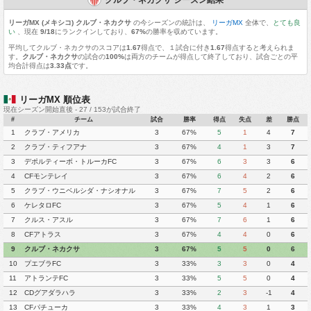
リーガMX (メキシコ) クルブ・ネカクサ
の今シーズンの統計は、
リーガMX
全体で、
とても良
い
、現在
9/18
にランクインしており、
67%
の勝率を収めています。
平均してクルブ・ネカクサのスコアは
1.67
得点で、１試合に付き
1.67
得点すると考えられま
す。
クルブ・ネカクサ
の試合の
100%
は両方のチームが得点して終了しており、試合ごとの平
均合計得点は
3.33点
です。
リーガMX 順位表
現在シーズン開始直後 - 27 / 153が試合終了
#
チーム
試合
勝率
得点
失点
差
勝点
1
クラブ・アメリカ
3
67%
5
1
4
7
2
クラブ・ティフアナ
3
67%
4
1
3
7
3
デポルティーボ・トルーカFC
3
67%
6
3
3
6
4
CFモンテレイ
3
67%
6
4
2
6
5
クラブ・ウニベルシダ・ナシオナル
3
67%
7
5
2
6
6
ケレタロFC
3
67%
5
4
1
6
7
クルス・アスル
3
67%
7
6
1
6
8
CFアトラス
3
67%
4
4
0
6
9
クルブ・ネカクサ
3
67%
5
5
0
6
10
プエブラFC
3
33%
3
3
0
4
11
アトランテFC
3
33%
5
5
0
4
12
CDグアダラハラ
3
33%
2
3
-1
4
13
CFパチューカ
3
33%
4
3
1
3