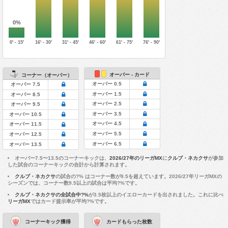
0%
0' - 15'
16' - 30'
31' - 45'
46' - 60'
61' - 75'
76' - 90'
オーバー - カード
コーナー（オーバー）
オーバー 0.5
オーバー 7.5
オーバー 1.5
オーバー 8.5
オーバー 2.5
オーバー 9.5
オーバー 3.5
オーバー 10.5
オーバー 4.5
オーバー 11.5
オーバー 5.5
オーバー 12.5
オーバー 6.5
オーバー 13.5
オーバー7.5〜13.5のコーナーキックは、
2026/27年のリーガMX
に
クルブ・ネカクサ
が参加
した試合のコーナーキックの合計から計算されます。
クルブ・ネカクサ
の試合の?% はコーナー数が9.5を超えています。2026/27年リーガMXの
シーズンでは、コーナー数9.5以上の試合は平均?%です。
クルブ・ネカクサの全試合中?%
が3.5枚以上のイエローカードを出されました。これに比べ
リーガMX
ではカード提示率が平均?%です。
コーナーキック獲得
カードもらった枚数