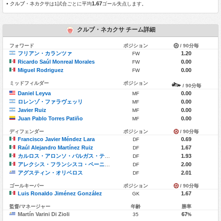
1.67
•
クルブ・ネカクサ
は1試合ごとに平均
ゴール失点します。
クルブ・ネカクサ チーム詳細
フォワード
ポジション
/ 90分毎
フリアン・カランツァ
1.20
FW
Ricardo Saúl Monreal Morales
0.00
FW
Miguel Rodriguez
0.00
FW
ミッドフィルダー
ポジション
/ 90分毎
Daniel Leyva
0.00
MF
ロレンゾ・ファラヴェッリ
0.00
MF
Javier Ruiz
0.00
MF
Juan Pablo Torres Patiño
0.00
MF
ディフェンダー
ポジション
/ 90分毎
Francisco Javier Méndez Lara
0.69
DF
Raúl Alejandro Martínez Ruiz
1.67
DF
カルロス・アロンソ・バルガス・テノリオ
1.93
DF
アレクシス・フランシスコ・ペーニャ・ロペス
2.00
DF
アグスティン・オリベロス
2.01
DF
ゴールキーパー
ポジション
/ 90分毎
Luis Ronaldo Jiménez González
1.67
GK
監督/マネージャー
年齢
勝率
Martín Varini Di Zioli
67
35
%