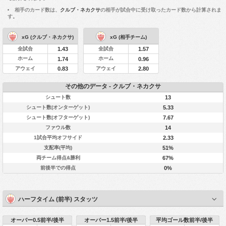
相手のカード数は、
クルブ・ネカクサ
の相手が試合中に受け取ったカード数から計算されま
す。
xG (クルブ・ネカクサ)
xG (相手チーム)
全試合
全試合
1.43
1.57
ホーム
ホーム
1.74
0.96
アウェイ
アウェイ
0.83
2.80
その他のデータ - クルブ・ネカクサ
シュート数
13
シュート数(オンターゲット)
5.33
シュート数(オフターゲット)
7.67
ファウル数
14
1試合平均オフサイド
2.33
支配率(平均)
51%
両チーム得点&勝利
67%
前後半での得点
0%
ハーフタイム (前半) スタッツ
オーバー0.5前半/後半
オーバー1.5前半/後半
平均ゴール数前半/後半