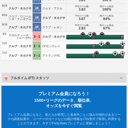
データ
8/29
平均ゴール数:
両チーム得点:
クルブ・ネカクサ
クルス・アスル
3.83
100%
データ
8/24
平均ゴール数:
両チーム得点:
クラブ・ウニベル
クルブ・ネカクサ
3.67
84%
シダ・ナシオナル
データ
8/18
平均ゴール数:
両チーム得点:
クルブ・ネカクサ
クラブ・レオン
2.83
67%
データ
8/3
デポルティーボ・
3 - 1
クルブ・ネカクサ
HT
FT
トルーカFC
7/27
2 - 1
クルブ・ネカクサ
CFモンテレイ
HT
FT
7/17
2 - 1
クルブ・ネカクサ
アトランテFC
HT
FT
フルタイム (FT) スタッツ
プレミアム会員になろう！
1500+リーグのデータ、順位表、
オッズを今すぐ閲覧
プレミアム会員になると、私たちが研究した各条件ごとに強みや傾向があるリー
グの調査結果や、コーナーやカードなどの統計情報をCSV形式で取得し利用する
ことができます。今すぐFootyStatsプレミアムに登録しましょう！