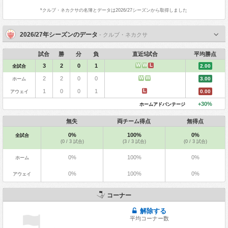
*
クルブ・ネカクサ
の名簿とデータは2026/27シーズンから取得しました
2026/27年シーズンのデータ
- クルブ・ネカクサ
試合
勝
分
負
直近5試合
平均勝点
W
W
L
3
2
0
1
全試合
2.00
W
W
2
2
0
0
ホーム
3.00
L
1
0
0
1
アウェイ
0.00
+30%
ホームアドバンテージ
無失
両チーム得点
無得点
0%
100%
0%
全試合
(0 / 3 試合)
(3 / 3 試合)
(0 / 3 試合)
0%
100%
0%
ホーム
0%
100%
0%
アウェイ
コーナー
解除する
平均コーナー数