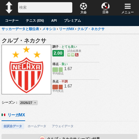
大会
日本
メニュー
コーナー
テニス (EN)
API
プレミアム
サッカーデータと順位表
›
メキシコ
›
リーガMX
›
クルブ・ネカクサ
クルブ・ネカクサ
調子
-
とても良い
試合結果表
2.00
W
W
L
得点
-
良い
1.67
平均得点
失点
-
不調
1.67
平均失点
シーズン :
2026/27
リーガMX
全試合データ
ホームデータ
アウェイデータ
クルブ・ネカクサ シーズン結果