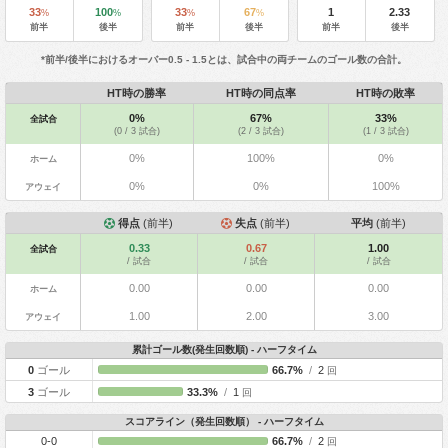
33
100
33
67
1
2.33
%
%
%
%
前半
後半
前半
後半
前半
後半
*前半/後半におけるオーバー0.5 - 1.5とは、試合中の両チームのゴール数の合計。
HT時の勝率
HT時の同点率
HT時の敗率
0%
67%
33%
全試合
(0 / 3 試合)
(2 / 3 試合)
(1 / 3 試合)
0%
100%
0%
ホーム
0%
0%
100%
アウェイ
得点
(前半)
失点
(前半)
平均
(前半)
0.33
0.67
1.00
全試合
/ 試合
/ 試合
/ 試合
0.00
0.00
0.00
ホーム
1.00
2.00
3.00
アウェイ
累計ゴール数(発生回数順) - ハーフタイム
0
ゴール
66.7%
/
2
回
3
ゴール
33.3%
/
1
回
スコアライン（発生回数順） - ハーフタイム
0-0
66.7%
/
2
回