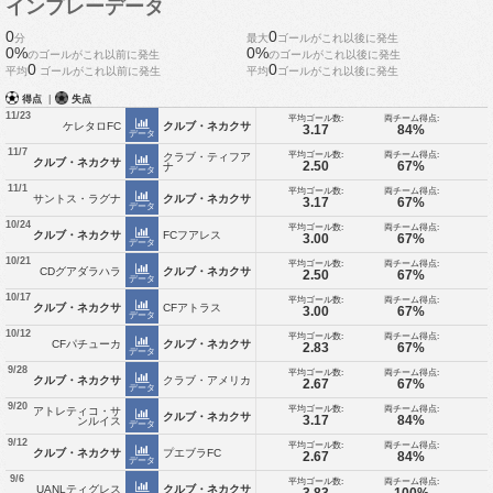
インプレーデータ
0
0
分
最大
ゴールがこれ以後に発生
0%
0%
のゴールがこれ以前に発生
のゴールがこれ以後に発生
0
0
平均
ゴールがこれ以前に発生
平均
ゴールがこれ以後に発生
得点
|
失点
11/23
平均ゴール数:
両チーム得点:
ケレタロFC
クルブ・ネカクサ
3.17
84%
データ
11/7
平均ゴール数:
両チーム得点:
クラブ・ティフア
クルブ・ネカクサ
2.50
67%
ナ
データ
11/1
平均ゴール数:
両チーム得点:
サントス・ラグナ
クルブ・ネカクサ
3.17
67%
データ
10/24
平均ゴール数:
両チーム得点:
クルブ・ネカクサ
FCフアレス
3.00
67%
データ
10/21
平均ゴール数:
両チーム得点:
CDグアダラハラ
クルブ・ネカクサ
2.50
67%
データ
10/17
平均ゴール数:
両チーム得点:
クルブ・ネカクサ
CFアトラス
3.00
67%
データ
10/12
平均ゴール数:
両チーム得点:
CFパチューカ
クルブ・ネカクサ
2.83
67%
データ
9/28
平均ゴール数:
両チーム得点:
クルブ・ネカクサ
クラブ・アメリカ
2.67
67%
データ
9/20
平均ゴール数:
両チーム得点:
アトレティコ・サ
クルブ・ネカクサ
3.17
84%
ンルイス
データ
9/12
平均ゴール数:
両チーム得点:
クルブ・ネカクサ
プエブラFC
2.67
84%
データ
9/6
平均ゴール数:
両チーム得点:
UANLティグレス
クルブ・ネカクサ
3.83
100%