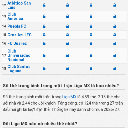
Atlético San
12
Luis
Club
13
América
Puebla FC
14
Cruz Azul FC
15
FC Juárez
16
Club
Universidad
17
Nacional
Club Santos
18
Laguna
Số thẻ trung bình trong một trận Liga MX là bao nhiêu?
Số thẻ trung bình mỗi trận trong
Liga MX
là 4.59 thẻ. 2.15 thẻ cho
đội nhà và 2.44 cho đội khách. Tổng cộng, có 124 thẻ trong 27 trận
đấu nơi ghi lại lượt đặt thẻ. Thống kê này dành cho mùa 2026/27.
Đội Liga MX nào có nhiều thẻ nhất?