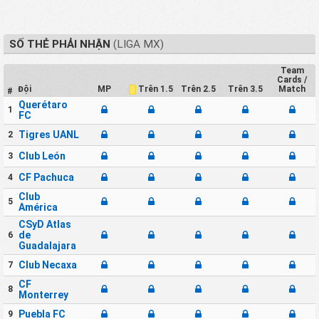
SỐ THẺ PHẢI NHẬN
(LIGA MX)
Team
Cards /
Đội
MP
Trên 2.5
Trên 3.5
Match
Trên 1.5
#
Querétaro
1
FC
Tigres UANL
2
Club León
3
CF Pachuca
4
Club
5
América
CSyD Atlas
de
6
Guadalajara
Club Necaxa
7
CF
8
Monterrey
Puebla FC
9