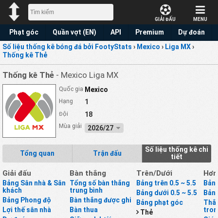
GIẢI ĐẤU
MENU
Phạt góc
Quần vợt (EN)
API
Premium
Dự đoán
Số liệu thống kê bóng đá bởi FootyStats
›
Mexico
›
Liga MX
›
Thống kê Thẻ
Thống kê Thẻ
- Mexico Liga MX
Quốc gia
Mexico
Hạng
1
Đội
18
Mùa giải
2026/27
Số liệu thống kê chi
Tổng quan
Trận đấu
tiết
Giải đấu
Bàn thắng
Trên/Dưới
Hơn
Bảng Sân nhà & Sân
Tổng số bàn thắng
Bảng trên 0.5 ~ 5.5
Bảng
khách
trung bình
Bảng dưới 0.5 ~ 5.5
Bảng
Bảng Phong độ
Bàn thắng được ghi
Bảng phạt góc
Thắ
Lợi thế sân nhà
Bàn thua
tron
Thẻ