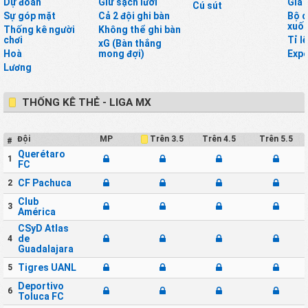
Dự đoán
Giữ sạch lưới
Giá 
Cú sút
Sự góp mặt
Cả 2 đội ghi bàn
Bộ d
xuốn
Thống kê người
Không thể ghi bàn
chơi
Tỉ l
xG (Bàn thắng
Hoà
mong đợi)
Expe
Lương
THỐNG KÊ THẺ - LIGA MX
Đội
MP
Trên 4.5
Trên 5.5
Trên 3.5
#
Querétaro
1
FC
CF Pachuca
2
Club
3
América
CSyD Atlas
de
4
Guadalajara
Tigres UANL
5
Deportivo
6
Toluca FC