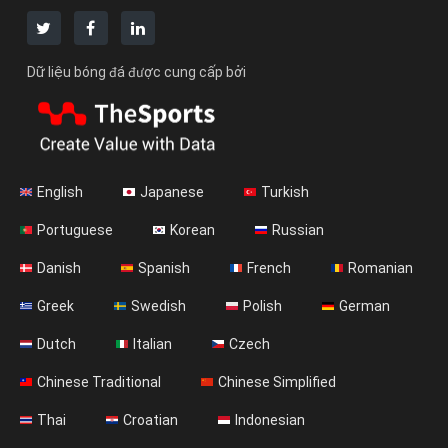
Dữ liệu bóng đá được cung cấp bởi
English
Japanese
Turkish
Portuguese
Korean
Russian
Danish
Spanish
French
Romanian
Greek
Swedish
Polish
German
Dutch
Italian
Czech
Chinese Traditional
Chinese Simplified
Thai
Croatian
Indonesian