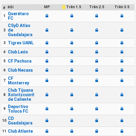
Đội
MP
Trên 2.5
Trên 3.5
Trên 1.5
#
Querétaro
1
FC
CSyD Atlas
de
2
Guadalajara
Tigres UANL
3
Club León
4
CF Pachuca
5
Club Necaxa
6
CF
7
Monterrey
Club Tijuana
Xoloitzcuintles
8
de Caliente
Deportivo
9
Toluca FC
CD
10
Guadalajara
Club Atlante
11