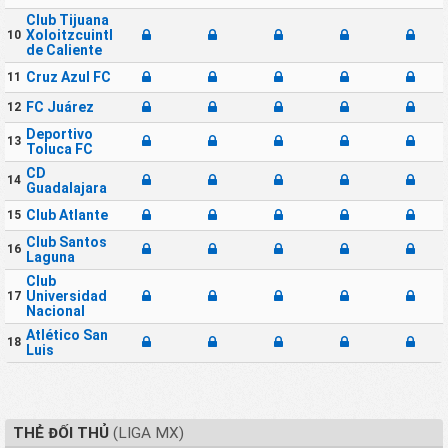
Club Tijuana
Xoloitzcuintles
10
de Caliente
Cruz Azul FC
11
FC Juárez
12
Deportivo
13
Toluca FC
CD
14
Guadalajara
Club Atlante
15
Club Santos
16
Laguna
Club
Universidad
17
Nacional
Atlético San
18
Luis
THẺ ĐỐI THỦ
(LIGA MX)