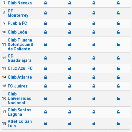
Club Necaxa
7
CF
8
Monterrey
Puebla FC
9
Club León
10
Club Tijuana
Xoloitzcuintles
11
de Caliente
CD
12
Guadalajara
Cruz Azul FC
13
Club Atlante
14
FC Juárez
15
Club
Universidad
16
Nacional
Club Santos
17
Laguna
Atlético San
18
Luis