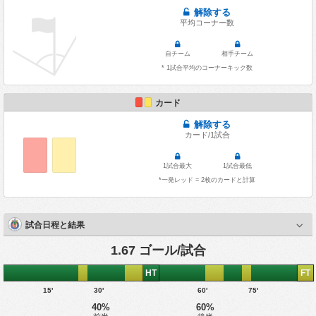
解除する
平均コーナー数
自チーム
相手チーム
* 1試合平均のコーナーキック数
カード
解除する
カード/1試合
1試合最大
1試合最低
*一発レッド = 2枚のカードと計算
試合日程と結果
1.67 ゴール/試合
HT
FT
15'
30'
60'
75'
40%
60%