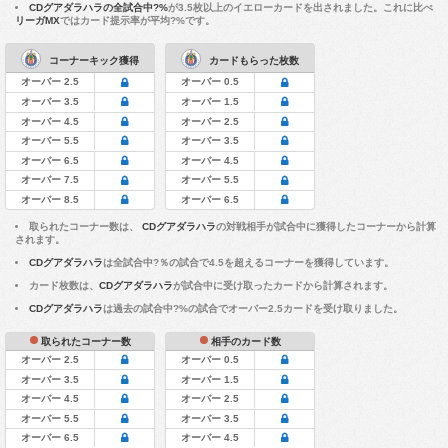
CDグアダラハラの全試合中?%
が3.5枚以上のイエローカードを出されました。これに比べ
リーガMX
ではカード提示率が平均?%です。
コーナーキック獲得
カードもらった枚数
オーバー 2.5
オーバー 0.5
オーバー 3.5
オーバー 1.5
オーバー 4.5
オーバー 2.5
オーバー 5.5
オーバー 3.5
オーバー 6.5
オーバー 4.5
オーバー 7.5
オーバー 5.5
オーバー 8.5
オーバー 6.5
取られたコーナー数は、
CDグアダラハラ
の対戦相手が試合中に獲得したコーナーから計算
されます。
CDグアダラハラ
は全試合中?％の試合で4.5を超えるコーナーを獲得しています。
カード枚数は、
CDグアダラハラ
が試合中に受け取ったカードから計算されます。
CDグアダラハラ
は過去の試合中?%の試合でオーバー2.5カードを受け取りました。
取られたコーナー数
相手のカード数
オーバー 2.5
オーバー 0.5
オーバー 3.5
オーバー 1.5
オーバー 4.5
オーバー 2.5
オーバー 5.5
オーバー 3.5
オーバー 6.5
オーバー 4.5