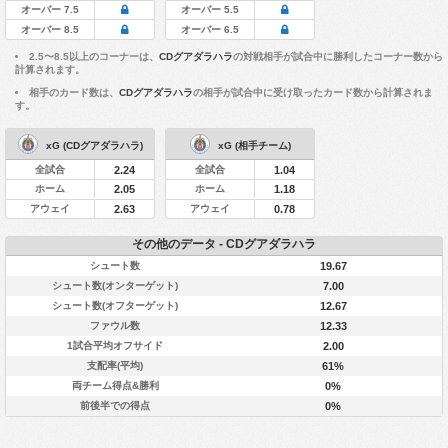
オーバー 7.5
オーバー 5.5
オーバー 8.5
オーバー 6.5
2.5〜8.5以上のコーナーは、
CDグアダラハラ
の対戦相手が試合中に勝利したコーナー数から
計算されます。
相手のカード数は、
CDグアダラハラ
の相手が試合中に受け取ったカード数から計算されま
す。
xG (CDグアダラハラ)
xG (相手チーム)
全試合
全試合
2.24
1.04
ホーム
ホーム
2.05
1.18
アウェイ
アウェイ
2.63
0.78
その他のデータ - CDグアダラハラ
シュート数
19.67
シュート数(オンターゲット)
7.00
シュート数(オフターゲット)
12.67
ファウル数
12.33
1試合平均オフサイド
2.00
支配率(平均)
61%
両チーム得点&勝利
0%
前後半での得点
0%