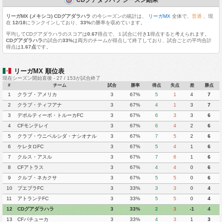
リーガMX (メキシコ) CDグアダラハラ
の今シーズンの統計は、
リーガMX
全体で、
普通
、現
在
12/18
にランクインしており、
33%
の勝率を収めています。
平均してCDグアダラハラのスコアは
0.67
得点で、１試合に付き
1
得点すると考えられます。
CDグアダラハラ
の試合の
33%
は両方のチームが得点して終了しており、試合ごとの平均合計
得点は
1.67点
です。
リーガMX 順位表
現在シーズン開始直後 - 27 / 153が試合終了
#
チーム
試合
勝率
得点
失点
差
勝点
1
クラブ・アメリカ
3
67%
5
1
4
7
2
クラブ・ティフアナ
3
67%
4
1
3
7
3
デポルティーボ・トルーカFC
3
67%
6
3
3
6
4
CFモンテレイ
3
67%
6
4
2
6
5
クラブ・ウニベルシダ・ナシオナル
3
67%
7
5
2
6
6
ケレタロFC
3
67%
5
4
1
6
7
クルス・アスル
3
67%
7
6
1
6
8
CFアトラス
3
67%
4
4
0
6
9
クルブ・ネカクサ
3
67%
5
5
0
6
10
プエブラFC
3
33%
3
3
0
4
11
アトランテFC
3
33%
5
5
0
4
12
CDグアダラハラ
3
33%
2
3
-1
4
13
CFパチューカ
3
33%
4
3
1
3