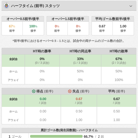
ハーフタイム (前半) スタッツ
オーバー0.5前半/後半
オーバー1.5前半/後半
平均ゴール数前半/後半
67
100
0
0
0.67
1.00
%
%
%
%
前半
後半
前半
後半
前半
後半
*前半/後半におけるオーバー0.5 - 1.5とは、試合中の両チームのゴール数の合計。
HT時の勝率
HT時の同点率
HT時の敗率
0%
33%
67%
全試合
(0 / 3 試合)
(1 / 3 試合)
(2 / 3 試合)
0%
50%
50%
ホーム
0%
0%
100%
アウェイ
得点
(前半)
失点
(前半)
平均
(前半)
0.00
0.67
0.67
全試合
/ 試合
/ 試合
/ 試合
0.00
0.50
0.50
ホーム
0.00
1.00
1.00
アウェイ
累計ゴール数(発生回数順) - ハーフタイム
1
ゴール
66.7%
/
2
回