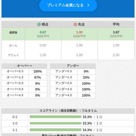
プレミアム会員になる
得点
失点
平均
0.67
1.00
1.67
全試合
1試合平均
1試合平均
1試合平均
0.50
1.00
1.50
ホーム
1.00
1.00
2.00
アウェイ
オーバー +
アンダー
オーバー0.5
アンダー0.5
100%
0%
オーバー1.5
アンダー1.5
67%
33%
オーバー2.5
アンダー2.5
0%
100%
オーバー3.5
アンダー3.5
0%
100%
オーバー4.5
アンダー4.5
0%
100%
スコアライン（発生回数順） - フルタイム
0-2
33.3%
/
1
回
1-0
33.3%
/
1
回
1-1
33.3%
/
1
回
累計ゴール数(発生回数順) - フルタイム