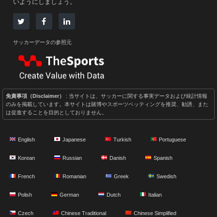
いようにしましょう。
サッカーデータの参照元
免責事項（Disclaimer）
: 当サイトは、サッカーに関する事実データおよび統計情報
のみを掲載しています。本サイトは賭博やスポーツベッティングを推奨、勧誘、また
は促進することを目的としておりません。
English
Japanese
Turkish
Portuguese
Korean
Russian
Danish
Spanish
French
Romanian
Greek
Swedish
Polish
German
Dutch
Italian
Czech
Chinese Traditional
Chinese Simplified