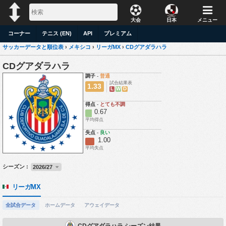
大会
日本
メニュー
コーナー
テニス (EN)
API
プレミアム
サッカーデータと順位表
›
メキシコ
›
リーガMX
›
CDグアダラハラ
CDグアダラハラ
調子
-
普通
試合結果表
1.33
L
W
D
得点
-
とても不調
0.67
平均得点
失点
-
良い
1.00
平均失点
シーズン :
2026/27
リーガMX
全試合データ
ホームデータ
アウェイデータ
CDグアダラハラ シーズン結果