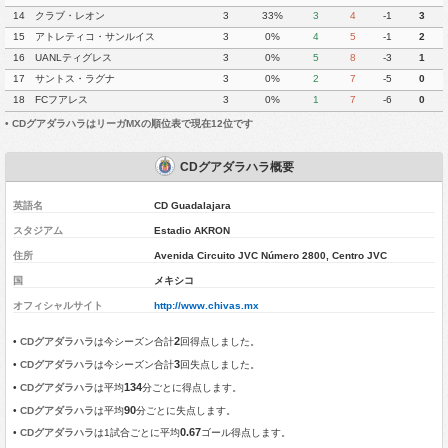
14
クラブ・レオン
3
33%
3
4
-1
3
15
アトレティコ・サンルイス
3
0%
4
5
-1
2
16
UANLティグレス
3
0%
5
8
-3
1
17
サントス・ラグナ
3
0%
2
7
-5
0
18
FCフアレス
3
0%
1
7
-6
0
•
CDグアダラハラはリーガMXの順位表で現在12位です
CDグアダラハラ概要
英語名
CD Guadalajara
スタジアム
Estadio AKRON
住所
Avenida Circuito JVC Número 2800, Centro JVC
国
メキシコ
オフィシャルサイト
http://www.chivas.mx
2
•
CDグアダラハラ
は今シーズン合計
回得点しました。
3
•
CDグアダラハラ
は今シーズン合計
回失点しました。
134
•
CDグアダラハラ
は平均
分ごとに得点します。
90
•
CDグアダラハラ
は平均
分ごとに失点します。
0.67
•
CDグアダラハラ
は1試合ごとに平均
ゴール得点します。