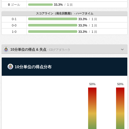
0
ゴール
33.3%
/
1
回
スコアライン（発生回数順） - ハーフタイム
0-1
33.3%
/
1
回
0-0
33.3%
/
1
回
1-0
33.3%
/
1
回
10分単位の得点 & 失点
- CDグアダラハラ
10分単位の得点分布
50%
50%