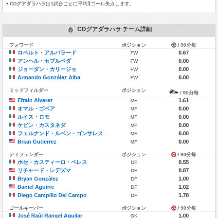
1
•
CDグアダラハラ
は1試合ごとに平均
ゴール失点します。
CDグアダラハラ チーム詳細
フォワード
ポジション
/ 90分毎
ロベルト・アルバラード
0.67
FW
アンヘル・セプルベダ
0.00
FW
ジョーダン・カリージョ
0.00
FW
Armando González Alba
0.00
FW
ミッドフィルダー
ポジション
/ 90分毎
Efrain Alvarez
1.61
MF
オマル・ゴベア
0.00
MF
ルイス・ロモ
0.00
MF
ケビン・カスタネダ
0.00
MF
フェルナンド・ルベン・ゴンサレス・ピネダ
0.00
MF
Brian Gutierrez
0.00
MF
ディフェンダー
ポジション
/ 90分毎
ホセ・カスティーロ・ペレス
0.55
DF
リチャード・レデズマ
0.87
DF
Bryan González
1.00
DF
Daniel Aguirre
1.02
DF
Diego Campillo Del Campo
1.78
DF
ゴールキーパー
ポジション
/ 90分毎
José Raúl Rangel Aguilar
1.00
GK