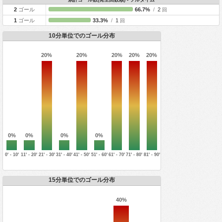
2
ゴール
66.7%
/
2
回
1
ゴール
33.3%
/
1
回
10分単位でのゴール分布
20%
20%
20%
20%
20%
0%
0%
0%
0%
0' - 10'
11' - 20'
21' - 30'
31' - 40'
41' - 50'
51' - 60'
61' - 70'
71' - 80'
81' - 90'
15分単位でのゴール分布
40%