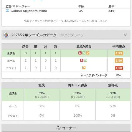
監督/マネージャー
年齢
勝率
Gabriel Alejandro Milito
33
45
%
*
CDグアダラハラ
の名簿とデータは2026/27シーズンから取得しました
2026/27年シーズンのデータ
- CDグアダラハラ
試合
勝
分
負
直近5試合
平均勝点
L
W
D
3
1
1
1
全試合
1.33
L
W
2
1
0
1
ホーム
1.50
D
1
0
1
0
アウェイ
1.00
0%
ホームアドバンテージ
無失
両チーム得点
無得点
33%
33%
33%
全試合
(1 / 3 試合)
(1 / 3 試合)
(1 / 3 試合)
50%
0%
50%
ホーム
0%
100%
0%
アウェイ
コーナー