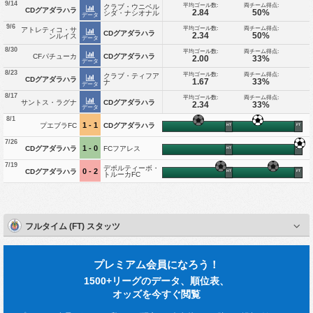
9/14
平均ゴール数:
両チーム得点:
クラブ・ウニベル
CDグアダラハラ
2.84
50%
シダ・ナシオナル
データ
9/6
平均ゴール数:
両チーム得点:
アトレティコ・サ
CDグアダラハラ
2.34
50%
ンルイス
データ
8/30
平均ゴール数:
両チーム得点:
CFパチューカ
CDグアダラハラ
2.00
33%
データ
8/23
平均ゴール数:
両チーム得点:
クラブ・ティフア
CDグアダラハラ
1.67
33%
ナ
データ
8/17
平均ゴール数:
両チーム得点:
サントス・ラグナ
CDグアダラハラ
2.34
33%
データ
8/1
1 - 1
プエブラFC
CDグアダラハラ
HT
FT
7/26
1 - 0
CDグアダラハラ
FCフアレス
HT
FT
7/19
デポルティーボ・
0 - 2
CDグアダラハラ
HT
FT
トルーカFC
フルタイム (FT) スタッツ
プレミアム会員になろう！
1500+リーグのデータ、順位表、
オッズを今すぐ閲覧