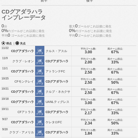
前半
後半
CDグアダラハラ
インプレーデータ
0
0
分
最大
ゴールがこれ以後に発生
0%
0%
のゴールがこれ以前に発生
のゴールがこれ以後に発生
0
0
平均
ゴールがこれ以前に発生
平均
ゴールがこれ以後に発生
得点
|
失点
11/22
平均ゴール数:
両チーム得点:
CDグアダラハラ
クルス・アスル
3.00
67%
データ
11/9
平均ゴール数:
両チーム得点:
クラブ・レオン
CDグアダラハラ
2.00
33%
データ
11/1
平均ゴール数:
両チーム得点:
CDグアダラハラ
アトランテFC
2.50
67%
データ
10/25
平均ゴール数:
両チーム得点:
CFモンテレイ
CDグアダラハラ
2.50
50%
データ
10/21
平均ゴール数:
両チーム得点:
CDグアダラハラ
クルブ・ネカクサ
2.50
67%
データ
10/18
平均ゴール数:
両チーム得点:
CDグアダラハラ
UANLティグレス
3.00
67%
データ
10/11
平均ゴール数:
両チーム得点:
CFアトラス
CDグアダラハラ
2.17
33%
データ
9/27
平均ゴール数:
両チーム得点:
CDグアダラハラ
ケレタロFC
2.34
50%
データ
9/20
平均ゴール数:
両チーム得点:
クラブ・アメリカ
CDグアダラハラ
1.84
33%
データ