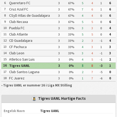
Queretaro FC
6
3
67%
5
4
1
6
Cruz Azul FC
7
3
67%
7
6
1
6
CSyD Atlas de Guadalajara
8
3
67%
4
4
0
6
Club Necaxa
9
3
67%
5
5
0
6
Puebla FC
10
3
33%
3
3
0
4
Club Atlante
11
3
33%
5
5
0
4
CD Guadalajara
12
3
33%
2
3
-1
4
CF Pachuca
13
3
33%
4
3
1
3
Club Leon
14
3
33%
3
4
-1
3
Atletico San Luis
15
3
0%
4
5
-1
2
Tigres UANL
16
3
0%
5
8
-3
1
Club Santos Laguna
17
3
0%
2
7
-5
0
FC Juarez
18
3
0%
1
7
-6
0
•
Tigres UANL er nummer 16 i Liga MX Stilling
Tigres UANL Hurtige Facts
Engelsk Navn
Tigres UANL