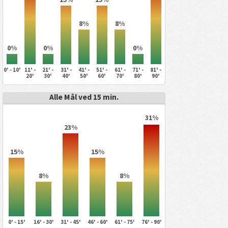
8%
8%
0%
0%
0%
0' - 10'
11' -
21' -
31' -
41' -
51' -
61' -
71' -
81' -
20'
30'
40'
50'
60'
70'
80'
90'
Alle Mål ved 15 min.
31%
23%
15%
15%
8%
8%
0' - 15'
16' - 30'
31' - 45'
46' - 60'
61' - 75'
76' - 90'