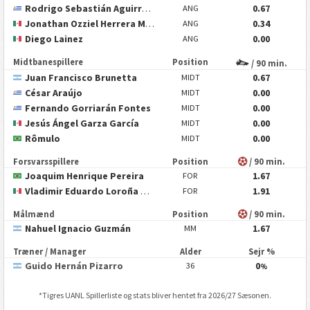
Rodrigo Sebastián Aguirre Soto
0.67
ANG
Jonathan Ozziel Herrera Morales
0.34
ANG
Diego Lainez
0.00
ANG
Midtbanespillere
Position
/ 90 min.
Juan Francisco Brunetta
0.67
MIDT
César Araújo
0.00
MIDT
Fernando Gorriarán Fontes
0.00
MIDT
Jesús Ángel Garza García
0.00
MIDT
Rômulo
0.00
MIDT
Forsvarsspillere
Position
/ 90 min.
Joaquim Henrique Pereira
1.67
FOR
Vladimir Eduardo Loroña Aguilar
1.91
FOR
Målmænd
Position
/ 90 min.
Nahuel Ignacio Guzmán
1.67
MM
Træner / Manager
Alder
Sejr %
Guido Hernán Pizarro
0
36
%
*
Tigres UANL
Spillerliste og stats bliver hentet fra 2026/27 Sæsonen.