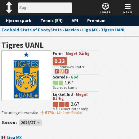
LIGAER
MENU
Hjørnespark
Tennis (EN)
API
Premium
Fodbold Stats af FootyStats
›
Mexico
›
Liga MX
›
Tigres UANL
Forudsigelse
Tigres UANL
Form
-
Meget Dårlig
0.33
Fuldtids Resultater
T
U
T
Scorede
-
God
1.67
Scorede / kamp
Lukket Ind
-
Meget
Dårlig
2.67
Mål Lukket Ind / Kamp
67%
Forudsigelsesrisiko -
-
Mellem Risiko
Sæson :
2026/27
Liga MX