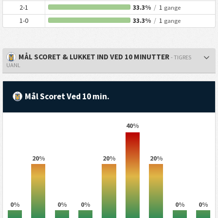
2-1
33.3%
/
1
gange
1-0
33.3%
/
1
gange
MÅL SCORET & LUKKET IND VED 10 MINUTTER
- TIGRES
UANL
Mål Scoret Ved 10 min.
40%
20%
20%
20%
0%
0%
0%
0%
0%