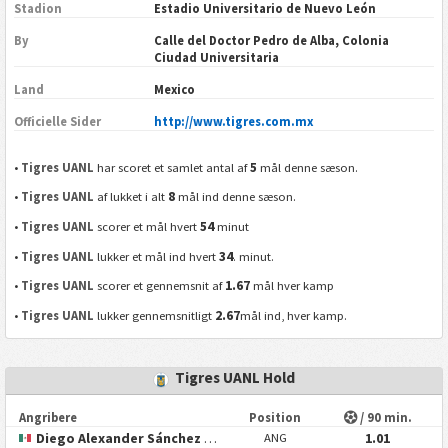
Stadion
Estadio Universitario de Nuevo León
By
Calle del Doctor Pedro de Alba, Colonia
Ciudad Universitaria
Land
Mexico
Officielle Sider
http://www.tigres.com.mx
5
•
Tigres UANL
har scoret et samlet antal af
mål denne sæson.
8
•
Tigres UANL
af lukket i alt
mål ind denne sæson.
54
•
Tigres UANL
scorer et mål hvert
minut
34
•
Tigres UANL
lukker et mål ind hvert
. minut.
1.67
•
Tigres UANL
scorer et gennemsnit af
mål hver kamp
2.67
•
Tigres UANL
lukker gennemsnitligt
mål ind, hver kamp.
Tigres UANL Hold
Angribere
Position
/ 90 min.
Diego Alexander Sánchez Guevara
1.01
ANG