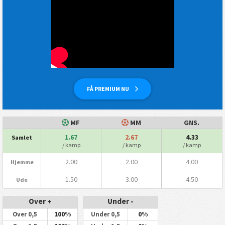
FÅ PREMIUM NU
MF
MM
GNS.
1.67
2.67
4.33
Samlet
/ kamp
/ kamp
/ kamp
2.00
2.00
4.00
Hjemme
1.50
3.00
4.50
Ude
Over +
Under -
100%
0%
Over 0,5
Under 0,5