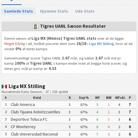
Samlede Stats
Hjemme Stats
Ude Stats
Tigres UANL Sæson Resultater
Denne sæson af
Liga MX (Mexico) Tigres UANL stats
viser at de ligger
Meget Dårlig
i alt, hvilket placerer dem som
16/18
i
Liga MX Stilling
, hvor at de
vinder
0%
af deres kampe.
Gennemsnitligt scorer Tigres UANL
1.67
mål, og lukker
2.67
mål ind pr
kamp.
100%
af
Tigres UANL
's kampe ender med at begge hold scorer, og
deres gns. mål pr kamp er:
4.33
.
Liga MX Stilling
Nuværende Early Season - 27 / 153 spillet
#
Hold
K
Sejr%
MF
MM
MFskl.
P
Club America
1
3
67%
5
1
4
7
Club Tijuana Xoloitzcuintles
2
3
67%
4
1
3
7
de Caliente
Deportivo Toluca FC
3
3
67%
6
3
3
6
CF Monterrey
4
3
67%
6
4
2
6
Club Universidad Nacional
5
3
67%
7
5
2
6