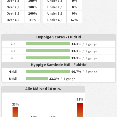
100%
0%
Over 1,5
Under 1,5
100%
0%
Over 2,5
Under 2,5
100%
0%
Over 3,5
Under 3,5
33%
67%
Over 4,5
Under 4,5
Hyppige Scores - Fuldtid
2-2
33.3%
/
1
gange
3-2
33.3%
/
1
gange
3-1
33.3%
/
1
gange
Hyppige Samlede Mål - Fuldtid
4
Mål
66.7%
/
2
gange
5
Mål
33.3%
/
1
gange
Alle Mål ved 10 min.
31%
23%
15%
15%