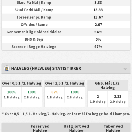
3.33
Skud På Mål / Kamp
13.33
Skud Forbi Mål / Kamp
13.67
forseelser pr. Kamp
2.67
Offsides / kamp
54%
Gennemsnitlig Boldbesiddelse
0%
BHS & Sejr
67%
Scorede i Begge Halvlege
HALVLEG (HALVLEG) STATISTIKKER
Over 0,5 1./2. Halvleg
Over 1,5 1./2. Halvleg
GNS. Mål 1./2.
Halvleg
100
100
67
100
%
%
%
%
2
2.33
1. Halvleg
2. Halvleg
1. Halvleg
2. Halvleg
1. Halvleg
2. Halvleg
* Over 0,5 - 1,5 1. Halvleg/2. Halvleg. er for mål fra begge hold i kampen.
Fører ved
Uafgjort ved
Taber ved
Halvleg
Halvleg
Halvleg