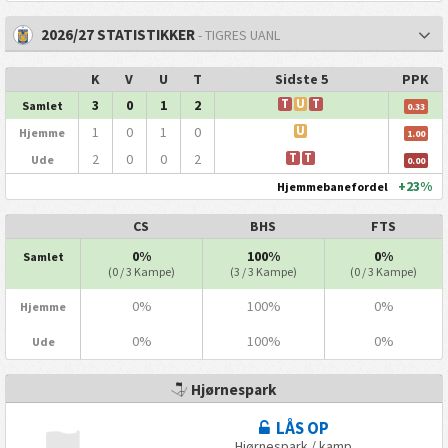
2026/27 STATISTIKKER
- TIGRES UANL
K
V
U
T
Sidste 5
PPK
3
0
1
2
T
U
T
Samlet
0.33
1
0
1
0
U
Hjemme
1.00
2
0
0
2
T
T
Ude
0.00
+23%
Hjemmebanefordel
CS
BHS
FTS
0%
100%
0%
Samlet
(0 / 3 Kampe)
(3 / 3 Kampe)
(0 / 3 Kampe)
0%
100%
0%
Hjemme
0%
100%
0%
Ude
Hjørnespark
LÅS OP
Hjørnespark / kamp