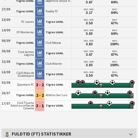
Tigres UANL
Deportivo Toluca FC
3.67
84%
Stats
27/09
GNS. Mål:
BHS:
Tigres UANL
Puebla FC
3.17
84%
Stats
19/09
GNS. Mål:
BHS:
FC Juarez
Tigres UANL
3.50
67%
Stats
14/09
GNS. Mål:
BHS:
CF Monterrey
Tigres UANL
3.83
84%
Stats
06/09
GNS. Mål:
BHS:
Tigres UANL
Club Necaxa
3.83
100%
Stats
30/08
GNS. Mål:
BHS:
Club Santos
Tigres UANL
3.67
67%
Laguna
Stats
22/08
GNS. Mål:
BHS:
Tigres UANL
Club Atlante
3.83
100%
Stats
16/08
GNS. Mål:
BHS:
CSyD Atlas de
Tigres UANL
3.50
67%
Guadalajara
Stats
02/08
3 - 2
Queretaro FC
Tigres UANL
HT
FT
26/07
2 - 2
Tigres UANL
Atletico San Luis
HT
FT
Club Tijuana
17/07
3 - 1
Xoloitzcuintles de
Tigres UANL
HT
FT
Caliente
FULDTID (FT) STATISTIKKER