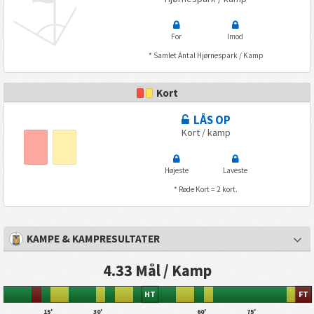
For
Imod
* Samlet Antal Hjørnespark / Kamp
Kort
LÅS OP
Kort / kamp
Højeste
Laveste
* Røde Kort = 2 kort.
KAMPE & KAMPRESULTATER
4.33 Mål / Kamp
HT
FT
15'
30'
60'
75'