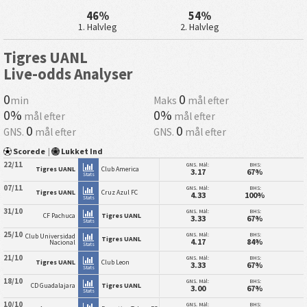
46%
54%
1. Halvleg
2. Halvleg
Tigres UANL
Live-odds Analyser
0
0
min
Maks
mål efter
0%
0%
mål efter
mål efter
0
0
GNS.
mål efter
GNS.
mål efter
Scorede
|
Lukket Ind
22/11
GNS. Mål:
BHS:
Tigres UANL
Club America
3.17
67%
Stats
07/11
GNS. Mål:
BHS:
Tigres UANL
Cruz Azul FC
4.33
100%
Stats
31/10
GNS. Mål:
BHS:
CF Pachuca
Tigres UANL
3.33
67%
Stats
25/10
GNS. Mål:
BHS:
Club Universidad
Tigres UANL
4.17
84%
Nacional
Stats
21/10
GNS. Mål:
BHS:
Tigres UANL
Club Leon
3.33
67%
Stats
18/10
GNS. Mål:
BHS:
CD Guadalajara
Tigres UANL
3.00
67%
Stats
10/10
GNS. Mål:
BHS: