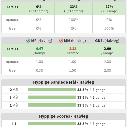
0%
33%
67%
Samlet
(0 / 3 Kampe)
(1 / 3 Kampe)
(2 / 3 Kampe)
0%
100%
0%
Hjemme
0%
0%
100%
Ude
MF
(Halvleg)
MM
(Halvleg)
GNS.
(Halvleg)
0.67
1.33
2.00
Samlet
/ Kampe
/ Kampe
/ Kampe
1.00
1.00
2.00
Hjemme
0.50
1.50
2.00
Ude
Hyppige Samlede Mål - Halvleg
2
Mål
33.3%
/
1
gange
3
Mål
33.3%
/
1
gange
1
Mål
33.3%
/
1
gange
Hyppige Scores - Halvleg
1-1
33.3%
/
1
gange