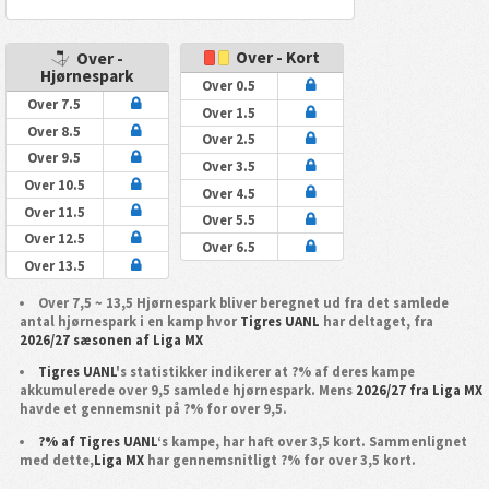
Over - Kort
Over -
Hjørnespark
Over 0.5
Over 7.5
Over 1.5
Over 8.5
Over 2.5
Over 9.5
Over 3.5
Over 10.5
Over 4.5
Over 11.5
Over 5.5
Over 12.5
Over 6.5
Over 13.5
Over 7,5 ~ 13,5 Hjørnespark bliver beregnet ud fra det samlede
antal hjørnespark i en kamp hvor
Tigres UANL
har deltaget, fra
2026/27 sæsonen af Liga MX
Tigres UANL
's statistikker indikerer at ?% af deres kampe
akkumulerede over 9,5 samlede hjørnespark. Mens
2026/27 fra Liga MX
havde et gennemsnit på ?% for over 9,5.
?% af Tigres UANL
‘s kampe, har haft over 3,5 kort. Sammenlignet
med dette,
Liga MX
har gennemsnitligt ?% for over 3,5 kort.