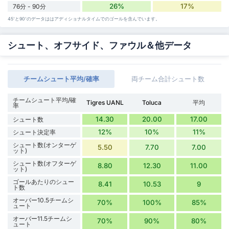
26%
17%
76分 - 90分
45'と90'のデータははアディショナルタイムでのゴールを含んでいます。
シュート、オフサイド、ファウル＆他データ
チームシュート平均/確率
両チーム合計シュート数
チームシュート平均/確
Tigres UANL
Toluca
平均
率
14.30
20.00
17.00
シュート数
12%
10%
11%
シュート決定率
シュート数(オンターゲ
5.50
7.70
7.00
ット)
シュート数(オフターゲ
8.80
12.30
11.00
ット)
ゴールあたりのシュー
8.41
10.53
9
ト数
オーバー10.5チームシ
70%
100%
85%
ュート
オーバー11.5チームシ
70%
90%
80%
ュート