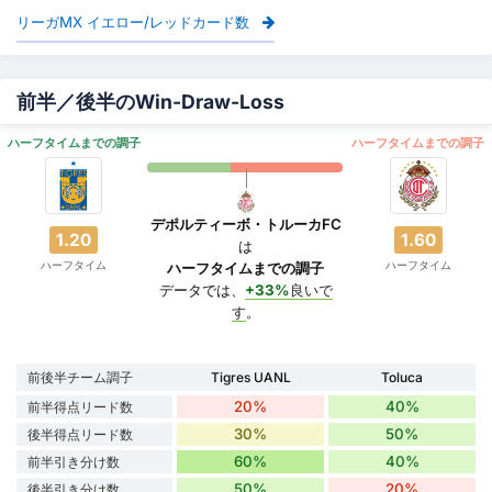
リーガMX イエロー/レッドカード数
前半／後半のWin-Draw-Loss
ハーフタイムまでの調子
ハーフタイムまでの調子
デポルティーボ・トルーカFC
1.20
1.60
は
ハーフタイム
ハーフタイム
ハーフタイムまでの調子
データでは、
+33%
良いで
す
。
前後半チーム調子
Tigres UANL
Toluca
20%
40%
前半得点リード数
30%
50%
後半得点リード数
60%
40%
前半引き分け数
50%
20%
後半引き分け数