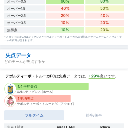
90%
80%
オーバー0.5
40%
50%
オーバー1.5
20%
40%
オーバー2.5
10%
20%
オーバー3.5
10%
20%
無得点
* スタッツにはUANLティグレスとデポルティーボ・トルーカFCが対戦したホームゲームとアウェイゲ
ームの両方が含まれます。
失点データ
どのチームが失点するか
デポルティーボ・トルーカFC
は
失点
データでは、
+29%
良いです
。
1.4 平均失点
UANLティグレス (ホーム)
1 平均失点
デポルティーボ・トルーカFC (アウェイ)
フルタイム
前半/後半
失点 / 試合
Tigres UANL
Toluca