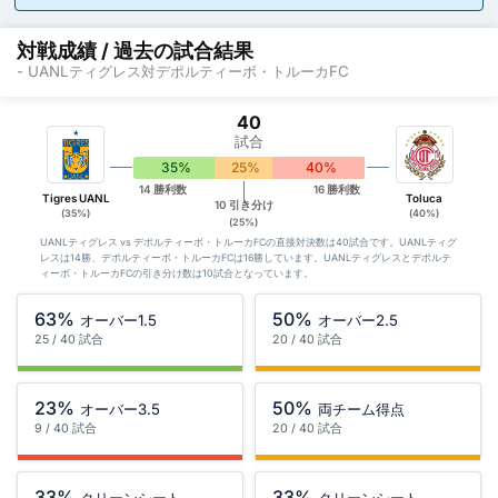
対戦成績 / 過去の試合結果
- UANLティグレス対デポルティーボ・トルーカFC
40
試合
35%
25%
40%
14 勝利数
16 勝利数
Tigres UANL
Toluca
10 引き分け
(35%)
(40%)
(25%)
UANLティグレス vs デポルティーボ・トルーカFCの直接対決数は40試合です。UANLティグ
レスは14勝、デポルティーボ・トルーカFCは16勝しています。UANLティグレスとデポルテ
ィーボ・トルーカFCの引き分け数は10試合となっています。
63%
50%
オーバー1.5
オーバー2.5
25 / 40 試合
20 / 40 試合
23%
50%
オーバー3.5
両チーム得点
9 / 40 試合
20 / 40 試合
33%
33%