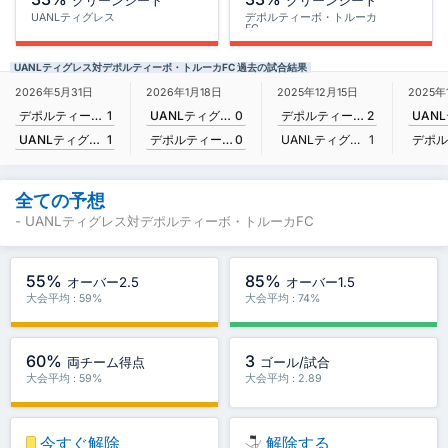
クリーンシート
クリーンシート
UANLティグレス
デポルティーボ・トルーカ
FC
UANLティグレス対デポルティーボ・トルーカFC 過去の試合結果
2026年5月31日
2026年1月18日
2025年12月15日
2025年
デポルティーボ・トルーカFC
1
UANLティグレス
0
デポルティーボ・トルーカFC
2
UANLティグレス
1
デポルティーボ・トルーカFC
0
UANLティグレス
1
全ての予想
- UANLティグレス対デポルティーボ・トルーカFC
55%
85%
オーバー2.5
オーバー1.5
大会平均 : 59%
大会平均 : 74%
60%
3
両チーム得点
ゴール/試合
大会平均 : 59%
大会平均 : 2.89
今すぐ解除
解除する