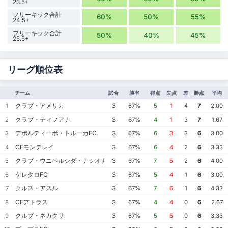
23.5+
フリーキック合計
60%
50%
55%
24.5+
フリーキック合計
50%
40%
45%
25.5+
リーグ順位表
チーム
試合
勝率
得点
失点
差
勝点
平均
クラブ・アメリカ
1
3
67%
5
1
4
7
2.00
クラブ・ティフアナ
2
3
67%
4
1
3
7
1.67
デポルティーボ・トルーカFC
3
3
67%
6
3
3
6
3.00
CFモンテレイ
4
3
67%
6
4
2
6
3.33
クラブ・ウニベルシダ・ナシオナル
5
3
67%
7
5
2
6
4.00
ケレタロFC
6
3
67%
5
4
1
6
3.00
クルス・アスル
7
3
67%
7
6
1
6
4.33
CFアトラス
8
3
67%
4
4
0
6
2.67
クルブ・ネカクサ
9
3
67%
5
5
0
6
3.33