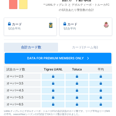
* UANLティグレス と デポルティーボ・トルーカFC
の1試合あたり警告数の合計
カード
カード
1試合平均
1試合平均
合計カード数
カード(チーム毎)
DATA FOR PREMIUM MEMBERS ONLY
試合カード数
Tigres UANL
Toluca
平均
オーバー2.5
オーバー3.5
オーバー4.5
オーバー5.5
オーバー6.5
UANLティグレスとデポルティーボ・トルーカFCの合計試合のカード数です。リーグ平均はリーガMX
の平均。seasonYearシーズンの27試合で124カード数が提示されました。