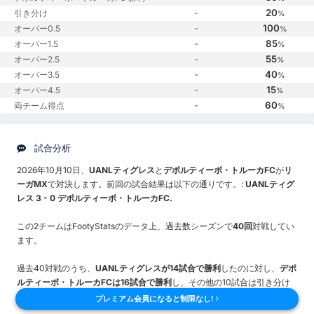
-
20
引き分け
%
-
100
オーバー0.5
%
-
85
オーバー1.5
%
-
55
オーバー2.5
%
-
40
オーバー3.5
%
-
15
オーバー4.5
%
-
60
両チーム得点
%
試合分析
2026年10月10日、
UANLティグレス
と
デポルティーボ・トルーカFC
が
リ
ーガMX
で対決します。前回の試合結果は以下の通りです。:
UANLティグ
レス 3 - 0 デポルティーボ・トルーカFC.
この2チームはFootyStatsのデータ上、過去数シーズンで
40回
対戦してい
ます。
過去40対戦のうち、
UANLティグレスが14試合で勝利
したのに対し、
デポ
ルティーボ・トルーカFCは16試合で勝利
し、その他の10試合は引き分け
に終わりました。
プレミアム会員になると制限なし!