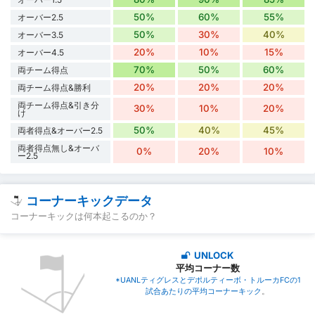
50%
60%
55%
オーバー2.5
50%
30%
40%
オーバー3.5
20%
10%
15%
オーバー4.5
70%
50%
60%
両チーム得点
20%
20%
20%
両チーム得点&勝利
両チーム得点&引き分
30%
10%
20%
け
50%
40%
45%
両者得点&オーバー2.5
両者得点無し&オーバ
0%
20%
10%
ー2.5
コーナーキックデータ
コーナーキックは何本起こるのか？
UNLOCK
平均コーナー数
*UANLティグレスとデポルティーボ・トルーカFCの1
試合あたりの平均コーナーキック
。