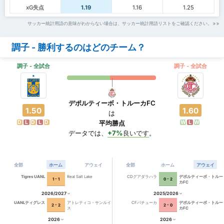
xG失点
1.19
1.16
1.25
サッカー統計用語の意味がわからない場合は、サッカー統計用語リストをご確認ください。
調子 - 勝利するのはどのチーム？
調子 - 全試合
調子 - 全試合
デポルティーボ・トルーカFC
1.50
1.60
は
D
L
D
L
D
W
L
W
平均勝点
データでは、
+7%
良いです
。
全部
ホーム
アウェイ
全部
ホーム
アウェイ
Tigres UANL
Real Salt Lake
CDグアダラハラ
デポルティーボ・トルー
1 - 1
0 - 2
カFC
2026/2027
2025/2026
UANLティグレス
アトレティコ・サンルイ
CFパチューカ
デポルティーボ・トルー
2 - 2
2 - 0
ス
カFC
2026
2026