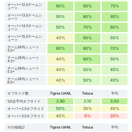
オーバー12.5チームシ
60%
90%
75%
ュート
オーバー13.5チームシ
50%
80%
65%
ュート
オーバー14.5チームシ
50%
70%
60%
ュート
オーバー15.5チームシ
40%
60%
50%
ュート
チーム枠内シュート
60%
80%
70%
3.5+
チーム枠内シュート
40%
60%
50%
4.5+
チーム枠内シュート
40%
50%
45%
5.5+
チーム枠内シュート
40%
50%
45%
6.5+
オフサイド数
Tigres UANL
Toluca
平均
2.90
2.10
3.00
1試合平均オフサイド
50%
30%
40%
オーバー2.5オフサイド
40%
0%
20%
オーバー3.5オフサイド
その他統計
Tigres UANL
Toluca
平均