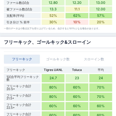
12.80
12.20
13.00
ファール数/試合
13.3
11.1
12.00
被ファール数/試合
52%
62%
57%
支配率(平均)
30%
10%
20%
引き分け % 前半
一部のデータは小数点以下を切り上げているため、合計すると101%となる場合があります。
フリーキック、ゴールキック&スローイン
フリーキック
ゴールキック数
スローイン数
フリーキック
Tigres UANL
Toluca
平均
1試合平均フリーキック
24.7
23
24
数
フリーキック合計
80%
60%
70%
20.5+
フリーキック合計
80%
60%
70%
21.5+
フリーキック合計
60%
60%
60%
22.5+
フリーキック合計
60%
60%
60%