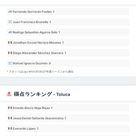
Fernando Gorriarán Fontes 1
Juan Francisco Brunetta 1
Rodrigo Sebastián Aguirre Soto 1
Jonathan Ozziel Herrera Morales 1
Diego Alexander Sánchez Guevara 1
Nahuel Ignacio Guzmán 0
* スタッツはLiga MXの2026/27年度シーズンから抽出
得点ランキング
-
Toluca
Ernesto Alexis Vega Rojas 1
Jesús Daniel Gallardo Vasconcelos 1
Everardo López 1