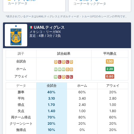
カードデータ
コーナーキックデータ
*表示されているデータはUANLティグレスとデポルティーボ・トルーカFCの今シーズンの平均です。
UANLティグレス
メキシコ - リーガMX
直近 : 4勝 / 3分 / 3負
調子
試合結果
平均勝点
全試合
1.50
D
L
D
L
D
ホーム
2.20
W
W
W
D
D
アウェイ
0.80
W
L
D
L
L
データ
全試合
ホーム
アウェイ
勝率
40%
60%
20%
平均
3.10
3.40
2.80
得点
1.70
2.40
1.00
失点
1.40
1.00
1.80
両チーム得点
70%
80%
60%
クリーンシート
20%
20%
20%
無得点
10%
0%
20%