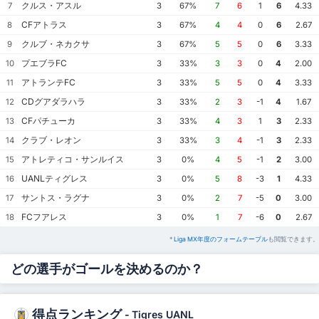
クルス・アスル
7
3
67%
7
6
1
6
4.33
CFアトラス
8
3
67%
4
4
0
6
2.67
クルブ・ネカクサ
9
3
67%
5
5
0
6
3.33
プエブラFC
10
3
33%
3
3
0
4
2.00
アトランテFC
11
3
33%
5
5
0
4
3.33
CDグアダラハラ
12
3
33%
2
3
-1
4
1.67
CFパチューカ
13
3
33%
4
3
1
3
2.33
クラブ・レオン
14
3
33%
3
4
-1
3
2.33
アトレティコ・サンルイス
15
3
0%
4
5
-1
2
3.00
UANLティグレス
16
3
0%
5
8
-3
1
4.33
サントス・ラグナ
17
3
0%
2
7
-5
0
3.00
FCフアレス
18
3
0%
1
7
-6
0
2.67
*
Liga MX年度のフォームテーブル
も閲覧できます。
どの選手がゴールを決めるのか？
得点ランキング
-
Tigres UANL