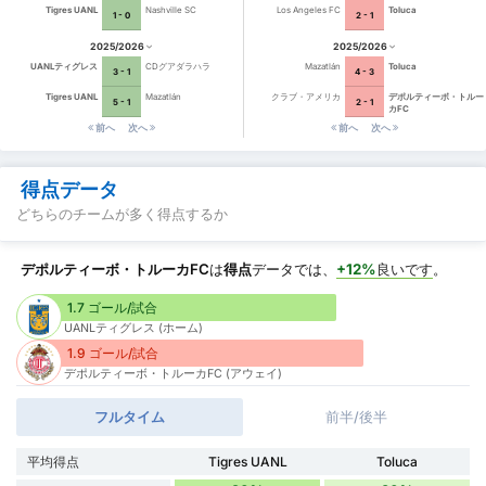
Tigres UANL
Nashville SC
Los Angeles FC
Toluca
1 - 0
2 - 1
2025/2026
2025/2026
UANLティグレス
CDグアダラハラ
Mazatlán
Toluca
3 - 1
4 - 3
Tigres UANL
Mazatlán
クラブ・アメリカ
デポルティーボ・トルー
5 - 1
2 - 1
カFC
前へ
次へ
前へ
次へ
得点データ
どちらのチームが多く得点するか
デポルティーボ・トルーカFC
は
得点
データでは、
+12%
良いです
。
1.7 ゴール/試合
UANLティグレス (ホーム)
1.9 ゴール/試合
デポルティーボ・トルーカFC (アウェイ)
フルタイム
前半/後半
平均得点
Tigres UANL
Toluca