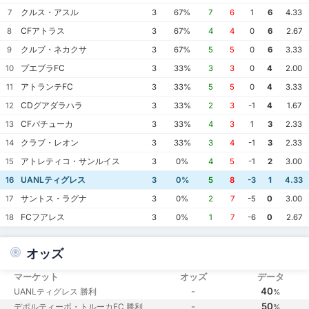
クルス・アスル
7
3
67%
7
6
1
6
4.33
CFアトラス
8
3
67%
4
4
0
6
2.67
クルブ・ネカクサ
9
3
67%
5
5
0
6
3.33
プエブラFC
10
3
33%
3
3
0
4
2.00
アトランテFC
11
3
33%
5
5
0
4
3.33
CDグアダラハラ
12
3
33%
2
3
-1
4
1.67
CFパチューカ
13
3
33%
4
3
1
3
2.33
クラブ・レオン
14
3
33%
3
4
-1
3
2.33
アトレティコ・サンルイス
15
3
0%
4
5
-1
2
3.00
UANLティグレス
16
3
0%
5
8
-3
1
4.33
サントス・ラグナ
17
3
0%
2
7
-5
0
3.00
FCフアレス
18
3
0%
1
7
-6
0
2.67
オッズ
マーケット
オッズ
データ
-
40
UANLティグレス 勝利
%
-
50
デポルティーボ・トルーカFC 勝利
%