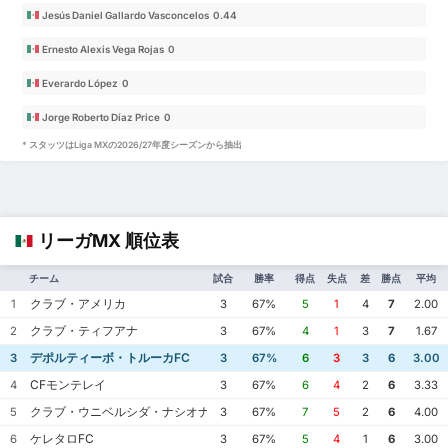
Jesús Daniel Gallardo Vasconcelos 0.44
Ernesto Alexis Vega Rojas 0
Everardo López 0
Jorge Roberto Díaz Price 0
* スタッツはLiga MXの2026/27年度シーズンから抽出
リーガMX 順位表
チーム
試合
勝率
得点
失点
差
勝点
平均
クラブ・アメリカ
1
3
67%
5
1
4
7
2.00
クラブ・ティフアナ
2
3
67%
4
1
3
7
1.67
デポルティーボ・トルーカFC
3
3
67%
6
3
3
6
3.00
CFモンテレイ
4
3
67%
6
4
2
6
3.33
クラブ・ウニベルシダ・ナシオナル
5
3
67%
7
5
2
6
4.00
ケレタロFC
6
3
67%
5
4
1
6
3.00