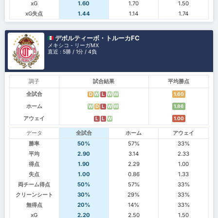
xG
1.60
1.70
1.50
xG失点
1.44
1.14
1.74
デポルティーボ・トルーカFC
メキシコ - リーガMX
直近 : 5勝 / 1分 / 4負
調子
試合結果
平均勝点
全試合
1.60
D
W
L
W
W
ホーム
1.86
W
D
L
W
W
アウェイ
1.00
L
L
W
データ
全試合
ホーム
アウェイ
勝率
50%
57%
33%
平均
2.90
3.14
2.33
得点
1.90
2.29
1.00
失点
1.00
0.86
1.33
両チーム得点
50%
57%
33%
クリーンシート
30%
29%
33%
無得点
20%
14%
33%
xG
2.20
2.50
1.50