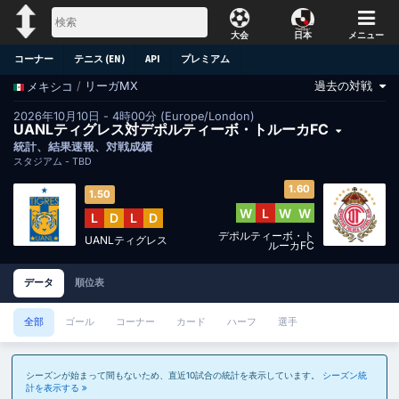
大会
日本
メニュー
コーナー
テニス (EN)
API
プレミアム
過去の対戦
/
リーガMX
メキシコ
2026年10月10日 - 4時00分 (Europe/London)
UANLティグレス対デポルティーボ・トルーカFC
統計、結果速報、対戦成績
スタジアム -
TBD
1.60
1.50
W
L
W
W
L
D
L
D
デポルティーボ・ト
UANLティグレス
ルーカFC
データ
順位表
全部
ゴール
コーナー
カード
ハーフ
選手
シーズンが始まって間もないため、直近10試合の統計を表示しています。
シーズン統
計を表示する