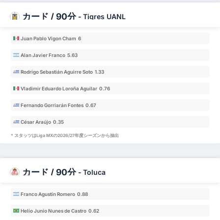
カード / 90分
-
Tigres UANL
Juan Pablo Vigon Cham 6
Alan Javier Franco 5.63
Rodrigo Sebastián Aguirre Soto 1.33
Vladimir Eduardo Loroña Aguilar 0.76
Fernando Gorriarán Fontes 0.67
César Araújo 0.35
* スタッツはLiga MXの2026/27年度シーズンから抽出
カード / 90分
-
Toluca
Franco Agustín Romero 0.88
Helio Junio Nunes de Castro 0.62