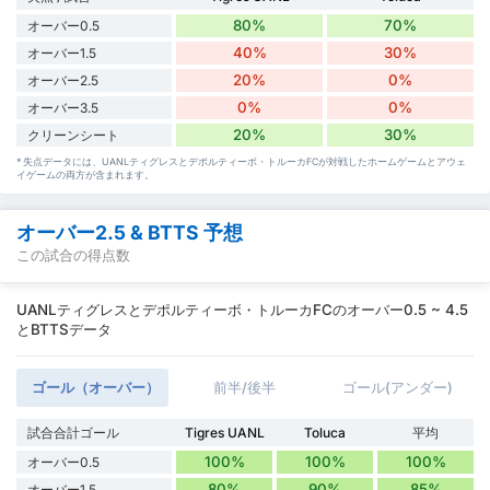
80%
70%
オーバー0.5
40%
30%
オーバー1.5
20%
0%
オーバー2.5
0%
0%
オーバー3.5
20%
30%
クリーンシート
* 失点データには、UANLティグレスとデポルティーボ・トルーカFCが対戦したホームゲームとアウェ
イゲームの両方が含まれます。
オーバー2.5 & BTTS 予想
この試合の得点数
UANLティグレスとデポルティーボ・トルーカFCのオーバー0.5 ~ 4.5
とBTTSデータ
ゴール（オーバー）
前半/後半
ゴール(アンダー)
試合合計ゴール
Tigres UANL
Toluca
平均
100%
100%
100%
オーバー0.5
80%
90%
85%
オーバー1.5