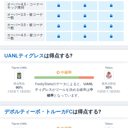
オーバー4.5 - コーナー
キック獲得
オーバー2.5 - 被コーナ
ー数
オーバー3.5 - 被コーナ
ー数
オーバー4.5 - 被コーナ
ー数
UANLティグレス
は得点する?
Tigres UANL
Toluca
中確率
得点割合
無失点割合
FootyStatsのデータによると、
UANL
90%
30%
ティグレス
がゴールを決める確率は
中
の試合で (全試合)
の試合で (全試合)
確率
となっています。
デポルティーボ・トルーカFC
は得点する?
Tigres UANL
Toluca