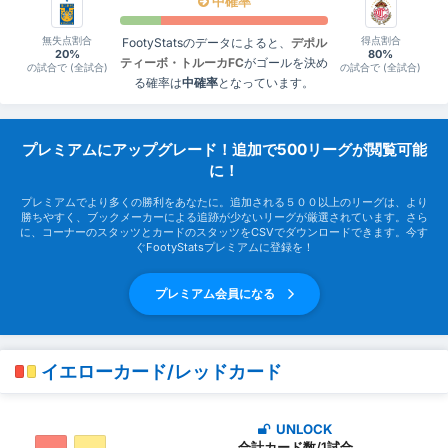
中確率
無失点割合
得点割合
FootyStatsのデータによると、
デポル
20%
80%
ティーボ・トルーカFC
がゴールを決め
の試合で (全試合)
の試合で (全試合)
る確率は
中確率
となっています。
プレミアムにアップグレード！追加で500リーグが閲覧可能
に！
プレミアムでより多くの勝利をあなたに。追加される５００以上のリーグは、より
勝ちやすく、ブックメーカーによる追跡が少ないリーグが厳選されています。さら
に、コーナーのスタッツとカードのスタッツをCSVでダウンロードできます。今す
ぐFootyStatsプレミアムに登録を！
プレミアム会員になる
イエローカード/レッドカード
UNLOCK
合計カード数/1試合