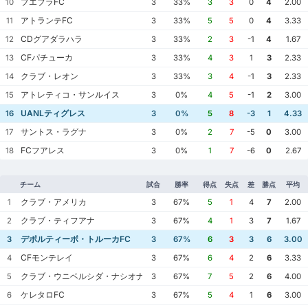
プエブラFC
10
3
33%
3
3
0
4
2.00
アトランテFC
11
3
33%
5
5
0
4
3.33
CDグアダラハラ
12
3
33%
2
3
-1
4
1.67
CFパチューカ
13
3
33%
4
3
1
3
2.33
クラブ・レオン
14
3
33%
3
4
-1
3
2.33
アトレティコ・サンルイス
15
3
0%
4
5
-1
2
3.00
UANLティグレス
16
3
0%
5
8
-3
1
4.33
サントス・ラグナ
17
3
0%
2
7
-5
0
3.00
FCフアレス
18
3
0%
1
7
-6
0
2.67
チーム
試合
勝率
得点
失点
差
勝点
平均
クラブ・アメリカ
1
3
67%
5
1
4
7
2.00
クラブ・ティフアナ
2
3
67%
4
1
3
7
1.67
デポルティーボ・トルーカFC
3
3
67%
6
3
3
6
3.00
CFモンテレイ
4
3
67%
6
4
2
6
3.33
クラブ・ウニベルシダ・ナシオナル
5
3
67%
7
5
2
6
4.00
ケレタロFC
6
3
67%
5
4
1
6
3.00