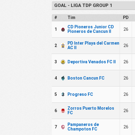
GOAL - LIGA TDP GROUP 1
#
Tim
PD
CD Pioneros Junior CD
1
26
Pioneros de Cancun II
PD Inter Playa del Carmen
2
26
AC II
3
Deportiva Venados FC II
26
4
Boston Cancun FC
26
5
Progreso FC
26
Zorros Puerto Morelos
6
26
FC
Pampaneros de
7
26
Champoton FC