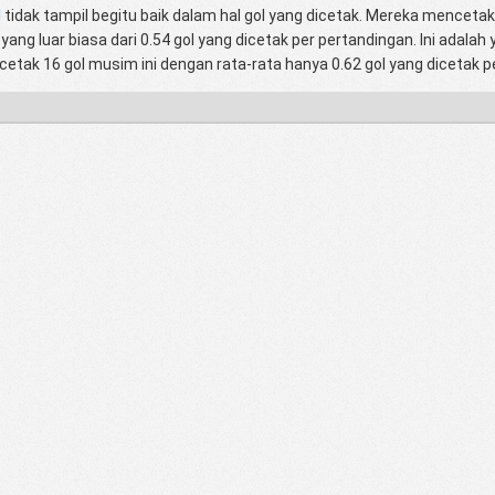
I
tidak tampil begitu baik dalam hal gol yang dicetak. Mereka mencetak 
g luar biasa dari 0.54 gol yang dicetak per pertandingan. Ini adalah 
ncetak 16 gol musim ini dengan rata-rata hanya 0.62 gol yang dicetak p