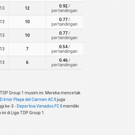
0.92
/
13
12
pertandingan
0.77
/
13
10
pertandingan
0.77
/
13
10
pertandingan
0.54
/
13
7
pertandingan
0.46
/
13
6
pertandingan
a TDP Group 1 musim ini. Mereka mencetak
D Inter Playa del Carmen AC II
juga
gi ke-3 -
Deportiva Venados FC II
memiliki
ni di Liga TDP Group 1.