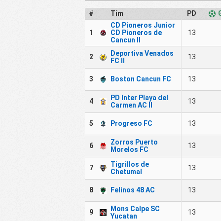
#
Tim
PD
CD Pioneros Junior
1
CD Pioneros de
13
Cancun II
Deportiva Venados
2
13
FC II
3
Boston Cancun FC
13
PD Inter Playa del
4
13
Carmen AC II
5
Progreso FC
13
Zorros Puerto
6
13
Morelos FC
Tigrillos de
7
13
Chetumal
8
Felinos 48 AC
13
Mons Calpe SC
9
13
Yucatan