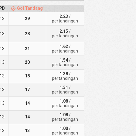
PD
Gol Tandang
2.23
/
13
29
pertandingan
2.15
/
13
28
pertandingan
1.62
/
13
21
pertandingan
1.54
/
13
20
pertandingan
1.38
/
13
18
pertandingan
1.31
/
13
17
pertandingan
1.08
/
13
14
pertandingan
1.08
/
13
14
pertandingan
1.00
/
13
13
pertandingan