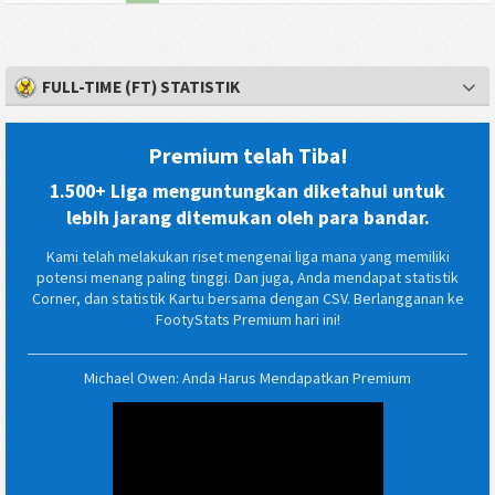
FULL-TIME (FT) STATISTIK
Premium telah Tiba!
1.500+ Liga menguntungkan diketahui untuk
lebih jarang ditemukan oleh para bandar.
Kami telah melakukan riset mengenai liga mana yang memiliki
potensi menang paling tinggi. Dan juga, Anda mendapat statistik
Corner, dan statistik Kartu bersama dengan CSV. Berlangganan ke
FootyStats Premium hari ini!
Michael Owen: Anda Harus Mendapatkan Premium