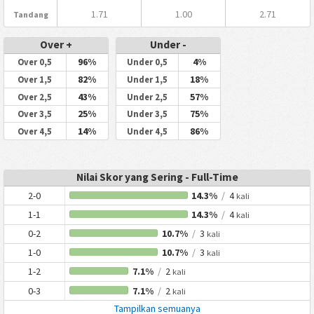
1.71
1.00
2.71
Tandang
Over +
Under -
96%
4%
Over 0,5
Under 0,5
82%
18%
Over 1,5
Under 1,5
43%
57%
Over 2,5
Under 2,5
25%
75%
Over 3,5
Under 3,5
14%
86%
Over 4,5
Under 4,5
Nilai Skor yang Sering - Full-Time
2-0
14.3%
/
4
kali
1-1
14.3%
/
4
kali
0-2
10.7%
/
3
kali
1-0
10.7%
/
3
kali
1-2
7.1%
/
2
kali
0-3
7.1%
/
2
kali
Tampilkan semuanya