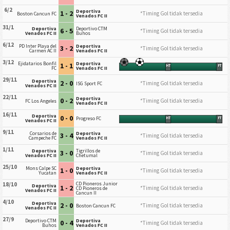
6/2
Deportiva
1 - 2
*Timing Gol tidak tersedia
Boston Cancun FC
Venados FC II
31/1
Deportiva
Deportivo CTM
6 - 5
*Timing Gol tidak tersedia
Venados FC II
Buhos
6/12
PD Inter Playa del
Deportiva
3 - 2
*Timing Gol tidak tersedia
Carmen AC II
Venados FC II
3/12
Ejidatarios Bonfil
Deportiva
1 - 1
HT
FT
FC
Venados FC II
29/11
Deportiva
2 - 0
*Timing Gol tidak tersedia
ISG Sport FC
Venados FC II
22/11
Deportiva
0 - 2
*Timing Gol tidak tersedia
FC Los Angeles
Venados FC II
16/11
Deportiva
0 - 0
Progreso FC
HT
FT
Venados FC II
9/11
Corsarios de
Deportiva
3 - 4
*Timing Gol tidak tersedia
Campeche FC
Venados FC II
1/11
Deportiva
Tigrillos de
3 - 0
*Timing Gol tidak tersedia
Venados FC II
Chetumal
25/10
Mons Calpe SC
Deportiva
1 - 0
*Timing Gol tidak tersedia
Yucatan
Venados FC II
CD Pioneros Junior
18/10
Deportiva
1 - 2
*Timing Gol tidak tersedia
CD Pioneros de
Venados FC II
Cancun II
4/10
Deportiva
2 - 0
*Timing Gol tidak tersedia
Boston Cancun FC
Venados FC II
27/9
Deportivo CTM
Deportiva
0 - 4
*Timing Gol tidak tersedia
Buhos
Venados FC II