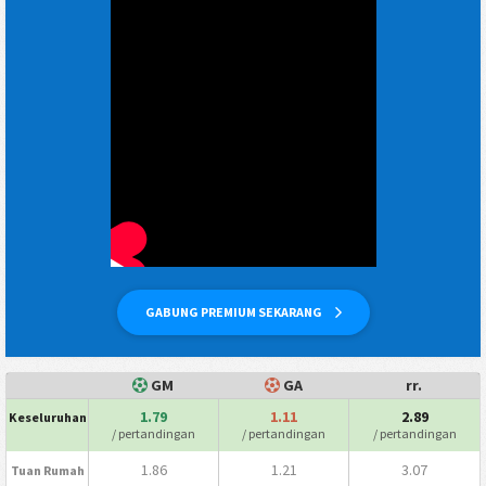
GABUNG PREMIUM SEKARANG
GM
GA
rr.
1.79
1.11
2.89
Keseluruhan
/ pertandingan
/ pertandingan
/ pertandingan
1.86
1.21
3.07
Tuan Rumah