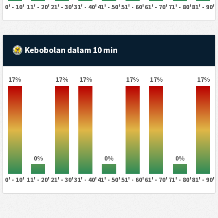
0' - 10'
11' - 20'
21' - 30'
31' - 40'
41' - 50'
51' - 60'
61' - 70'
71' - 80'
81' - 90'
Kebobolan dalam 10 min
17%
17%
17%
17%
17%
17%
0%
0%
0%
0' - 10'
11' - 20'
21' - 30'
31' - 40'
41' - 50'
51' - 60'
61' - 70'
71' - 80'
81' - 90'