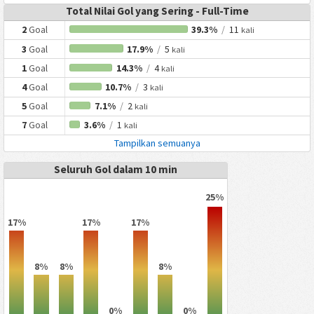
Total Nilai Gol yang Sering - Full-Time
2
Goal
39.3%
/
11
kali
3
Goal
17.9%
/
5
kali
1
Goal
14.3%
/
4
kali
4
Goal
10.7%
/
3
kali
5
Goal
7.1%
/
2
kali
7
Goal
3.6%
/
1
kali
Tampilkan semuanya
Seluruh Gol dalam 10 min
25%
17%
17%
17%
8%
8%
8%
0%
0%