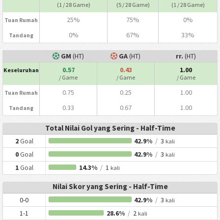
(1 / 28 Game)
(5 / 28 Game)
(1 / 28 Game)
25%
75%
0%
Tuan Rumah
0%
67%
33%
Tandang
GM
(HT)
GA
(HT)
rr.
(HT)
0.57
0.43
1.00
Keseluruhan
/ Game
/ Game
/ Game
0.75
0.25
1.00
Tuan Rumah
0.33
0.67
1.00
Tandang
Total Nilai Gol yang Sering - Half-Time
2
Goal
42.9%
/
3
kali
0
Goal
42.9%
/
3
kali
1
Goal
14.3%
/
1
kali
Nilai Skor yang Sering - Half-Time
0-0
42.9%
/
3
kali
1-1
28.6%
/
2
kali