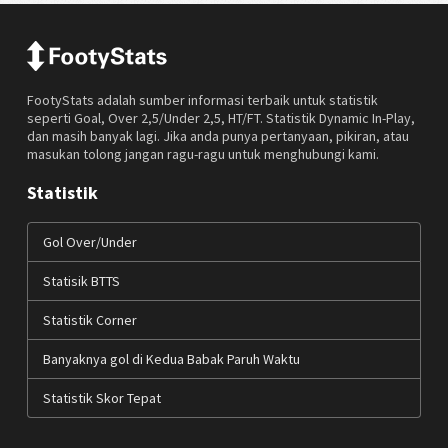
FootyStats adalah sumber informasi terbaik untuk statistik
seperti Goal, Over 2,5/Under 2,5, HT/FT. Statistik Dynamic In-Play,
dan masih banyak lagi. Jika anda punya pertanyaan, pikiran, atau
masukan tolong jangan ragu-ragu untuk menghubungi kami.
Statistik
Gol Over/Under
Statisik BTTS
Statistik Corner
Banyaknya gol di Kedua Babak Paruh Waktu
Statistik Skor Tepat