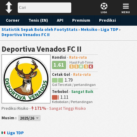
LIGA
MENU
Corner
Tenis (EN)
API
Premium
Prediksi
Statistik Sepak Bola oleh FootyStats
›
Meksiko
›
Liga TDP
›
Deportiva Venados FC II
Deportiva Venados FC II
Kondisi
-
Rata-rata
Hasil Full-Time
1.61
S
S
M
S
K
Cetak Gol
-
Rata-rata
1.79
Gol Tercetak / pertandingan
Terbobol
-
Sangat Baik
1.11
Kebobolan / Pertandingan
171%
Prediksi Risiko -
-
Sangat Tinggi Risiko
Musim :
2025/26
Liga TDP