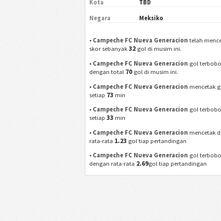
Kota
TBD
Negara
Meksiko
•
Campeche FC Nueva Generacion
telah menc
32
skor sebanyak
gol di musim ini.
•
Campeche FC Nueva Generacion
gol terbobo
70
dengan total
gol di musim ini.
•
Campeche FC Nueva Generacion
mencetak g
73
setiap
min
•
Campeche FC Nueva Generacion
gol terbobo
33
setiap
min
•
Campeche FC Nueva Generacion
mencetak 
1.23
rata-rata
gol tiap pertandingan
•
Campeche FC Nueva Generacion
gol terbobo
2.69
dengan rata-rata
gol tiap pertandingan