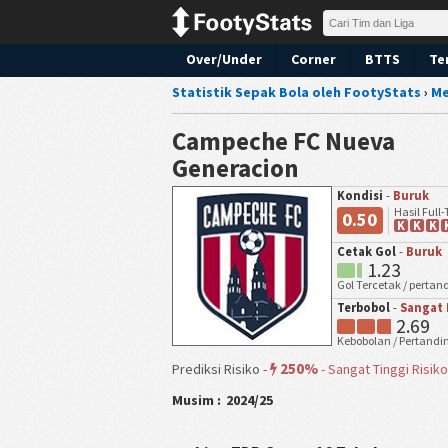
Over/Under
Corner
BTTS
Te
Statistik Sepak Bola oleh FootyStats
›
Me
Campeche FC Nueva
Generacion
Kondisi
-
Buruk
Hasil Full
0.50
K
K
K
Cetak Gol
-
Buruk
1.23
Gol Tercetak / perta
Terbobol
-
Sangat 
2.69
Kebobolan / Pertandi
250%
Prediksi Risiko -
-
Sangat Tinggi Risiko
Musim :
2024/25