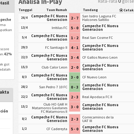
0
Analisa In-Play
Rata-rata
gol s
asil
Tanggal
Tuan Rumah
Tandang
Cetak
Campeche FC Nueva
San Isidro Laguna FC
2 - 7
26/4
mpeche
Generacion
Halcones Saltillo
rma
Campeche FC Nueva
5 - 0
13/4
Irritilas FC
Generacion
mpatkan
Campeche FC Nueva
1 - 2
5/4
Real San Cosme FC
Generacion
Campeche FC Nueva
4 - 1
29/3
FC Santiago II
 score
Generacion
an.
42%
Campeche FC Nueva
3 - 4
22/3
CF Gallos Nuevo Leon
Generacion
ak gol
Campeche FC Nueva
2 - 0
15/3
Club Calor Leon
Generacion
 adalah
Campeche FC Nueva
3 - 0
8/3
CF Nuevo Leon
Generacion
Campeche FC Nueva
0 - 3
28/2
San Pedro 7 10 FC
Generacion
akta
Campeche FC Nueva
2 - 3
22/2
Real Apodaca FC II
Generacion
Club HO GAR H
Campeche FC Nueva
3 - 0
15/2
Matamoros Gavilanes
Generacion
ción
FC Matamoros II
Campeche FC Nueva
Correcaminos de la
2 - 3
8/2
Generacion
UAT III
Campeche FC Nueva
5 - 0
1/2
CF Cadereyta
Generacion