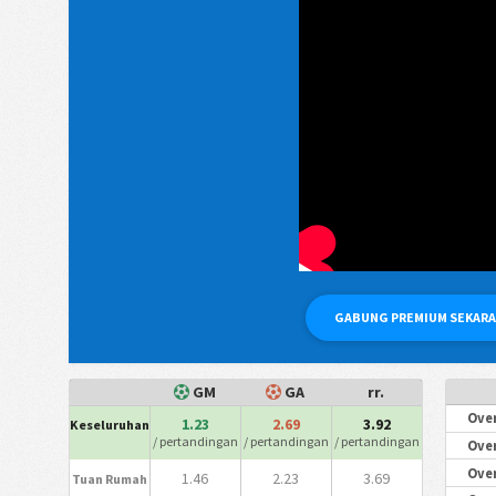
GABUNG PREMIUM SEKAR
GM
GA
rr.
Over
1.23
2.69
3.92
Keseluruhan
/ pertandingan
/ pertandingan
/ pertandingan
Over
Over
1.46
2.23
3.69
Tuan Rumah