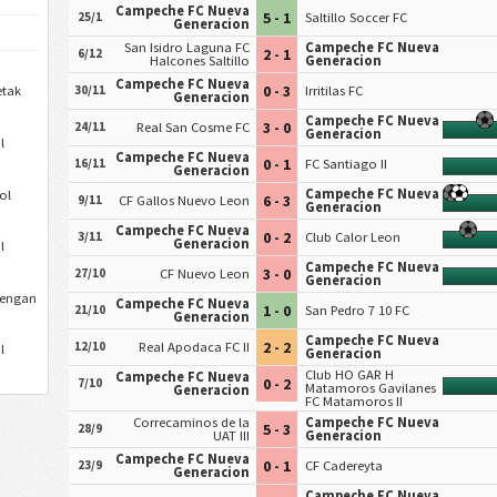
Campeche FC Nueva
5 - 1
25/1
Saltillo Soccer FC
Generacion
San Isidro Laguna FC
Campeche FC Nueva
2 - 1
6/12
Halcones Saltillo
Generacion
Campeche FC Nueva
0 - 3
etak
30/11
Irritilas FC
Generacion
Campeche FC Nueva
3 - 0
24/11
Real San Cosme FC
Generacion
l
Campeche FC Nueva
0 - 1
16/11
FC Santiago II
Generacion
Campeche FC Nueva
ol
6 - 3
9/11
CF Gallos Nuevo Leon
Generacion
Campeche FC Nueva
0 - 2
3/11
Club Calor Leon
Generacion
l
Campeche FC Nueva
3 - 0
27/10
CF Nuevo Leon
Generacion
dengan
Campeche FC Nueva
1 - 0
21/10
San Pedro 7 10 FC
Generacion
Campeche FC Nueva
2 - 2
12/10
Real Apodaca FC II
l
Generacion
Club HO GAR H
Campeche FC Nueva
0 - 2
7/10
Matamoros Gavilanes
Generacion
FC Matamoros II
Correcaminos de la
Campeche FC Nueva
5 - 3
28/9
UAT III
Generacion
Campeche FC Nueva
0 - 1
23/9
CF Cadereyta
Generacion
Campeche FC Nueva