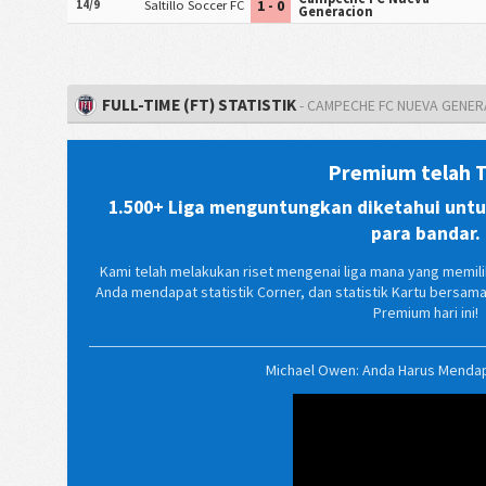
1 - 0
14/9
Saltillo Soccer FC
Generacion
FULL-TIME (FT) STATISTIK
- CAMPECHE FC NUEVA GENE
Premium telah T
1.500+ Liga menguntungkan diketahui untuk
para bandar.
Kami telah melakukan riset mengenai liga mana yang memilik
Anda mendapat statistik Corner, dan statistik Kartu bersa
Premium hari ini!
Michael Owen: Anda Harus Menda