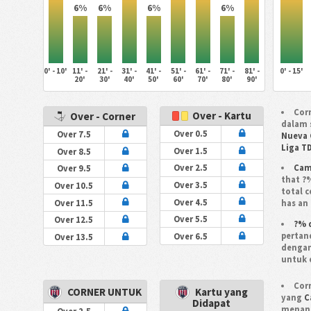
6%
6%
6%
6%
0' - 10'
11' -
21' -
31' -
41' -
51' -
61' -
71' -
81' -
0' - 15'
20'
30'
40'
50'
60'
70'
80'
90'
Corn
Over - Kartu
Over - Corner
dalam 
Over 0.5
Over 7.5
Nueva 
Liga T
Over 1.5
Over 8.5
Cam
Over 2.5
Over 9.5
that ?
Over 3.5
Over 10.5
total 
Over 4.5
Over 11.5
has an 
Over 5.5
Over 12.5
?% 
pertan
Over 6.5
Over 13.5
dengan
untuk 
Corn
CORNER UNTUK
Kartu yang
yang
C
Didapat
menang