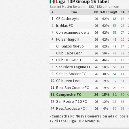
Liga TDP Group 16 Tabel
Saat ini Musim Berakhir - 182 / 182 dimainkan
#
Tim
PD
%Menang
GM
GA
CF Cadereyta
1
26
62%
63
18
Irritilas FC
2
26
62%
57
28
Correcaminos de la
3
26
62%
55
27
UAT III
FC Santiago II
4
26
62%
41
20
CF Gallos Nuevo
5
26
62%
49
37
Leon
Club Calor Leon
6
26
50%
43
22
Club HO GAR H
7
26
46%
37
19
Matamoros Gavilanes
San Isidro Laguna FC
8
26
50%
53
41
FC Matamoros II
Halcones Saltillo
Saltillo Soccer FC
9
26
38%
54
41
CF Nuevo Leon
10
26
19%
32
51
-
Real San Cosme FC
11
26
19%
28
57
-
Campeche FC
12
26
15%
32
70
-
Nueva Generacion
San Pedro 7 10 FC
13
26
12%
17
65
-
Real Apodaca FC II
14
26
4%
30
95
-
•
Campeche FC Nueva Generacion ada di posi
12 di tabel Liga TDP Group 16