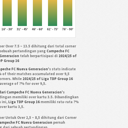
16' - 30'
31' - 45'
46' - 60'
61' - 75'
76' - 90'
er Over 7.5 ~ 13.5 dihitung dari total corner
sebuah pertandingan yang
Campeche FC
Generacion
telah berpartisipasi di
2024/25 of
DP Group 16
peche FC Nueva Generacion
's stats indicate
% of their matches accumulated over 9,5
corners. While
2024/25 of Liga TDP Group 16
average of ?% for over 9,5.
dari Campeche FC Nueva Generacion
's
dingan memiliki over kartu 3.5. Dibandingkan
 ini,
Liga TDP Group 16
memiliki rata-rata ?%
over kartu 3,5.
er Untuk Over 2,5 ~ 8,5 dihitung dari Corner
ampeche FC Nueva Generacion
pernah
 dari sebuah pertandingan.