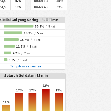
42%
58%
 3,5
Under 3,5
38%
62%
 4,5
Under 4,5
al Nilai Gol yang Sering - Full-Time
30.8%
/
8
kali
19.2%
/
5
kali
15.4%
/
4
kali
11.5%
/
3
kali
7.7%
/
2
kali
3.8%
/
1
kali
Tampilkan semuanya
Seluruh Gol dalam 15 min
22%
17%
17%
17%
11%