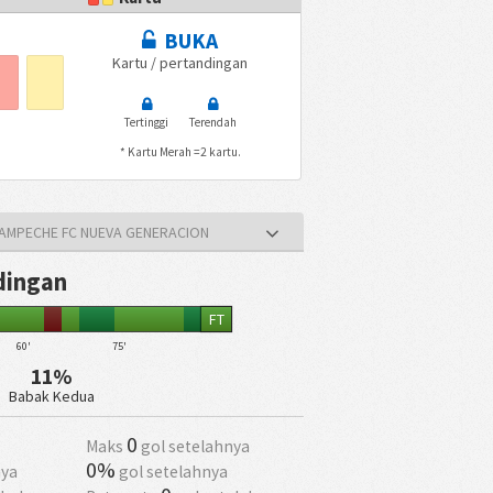
BUKA
Kartu / pertandingan
Tertinggi
Terendah
* Kartu Merah =2 kartu.
CAMPECHE FC NUEVA GENERACION
ndingan
FT
60'
75'
11%
Babak Kedua
0
Maks
gol setelahnya
0%
ya
gol setelahnya