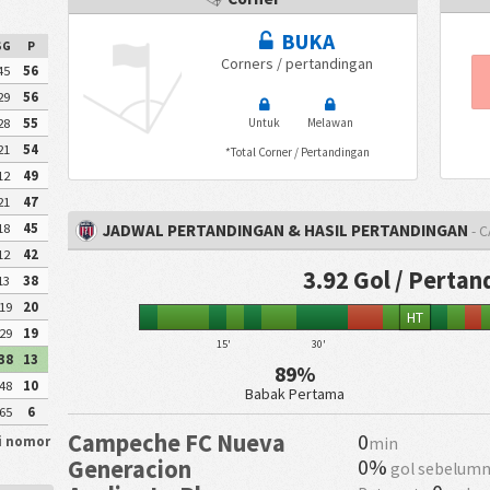
BUKA
SG
P
Corners / pertandingan
45
56
29
56
28
55
Untuk
Melawan
21
54
*Total Corner / Pertandingan
12
49
21
47
18
45
JADWAL PERTANDINGAN & HASIL PERTANDINGAN
- 
12
42
3.92 Gol / Perta
13
38
19
20
HT
29
19
15'
30'
38
13
89%
48
10
Babak Pertama
65
6
Campeche FC Nueva
0
min
si nomor
0%
Generacion
gol sebelumn