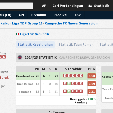
API
Cari Pertandingan
Statistik
nis (EN)
API
Premium
Prediksi
CSV
ksiko
›
Liga TDP Group 16
›
Campeche FC Nueva Generacion
Liga TDP Group 16
Statistik Keseluruhan
Statistik Tuan Rumah
Statist
-Time
K
K
2024/25 STATISTIK
- CAMPECHE FC NUEVA GENERACION
PD
M
S
K
5 Terakhir
PPG
ndingan
0.50
26
4
1
21
K
K
K
K
K
Keseluruhan
Keselu
Buruk
0.69
13
3
0
10
K
M
K
K
K
Tuan Rumah
ngan
Tuan R
0.31
13
1
1
11
K
M
K
K
K
Tandang
Tand
+18%
Keunggulan
Kandang
Corner