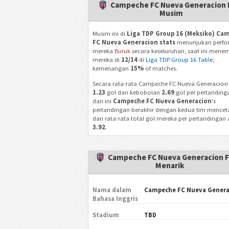
Campeche FC Nueva Generacion H
Musim
Musim ini di
Liga TDP Group 16 (Meksiko) Ca
FC Nueva Generacion stats
menunjukan perfo
mereka
Buruk
secara keseluruhan, saat ini mene
mereka di
12/14
di
Liga TDP Group 16 Table
,
kemenangan
15%
of matches.
Secara rata-rata Campeche FC Nueva Generacion
1.23
gol dan kebobolan
2.69
gol per pertanding
dari ini
Campeche FC Nueva Generacion
's
pertandingan berakhir dengan kedua tim mencet
dan rata-rata total gol mereka per pertandingan
3.92
.
Campeche FC Nueva Generacion F
Menarik
Nama dalam
Campeche FC Nueva Genera
Bahasa Inggris
Stadium
TBD