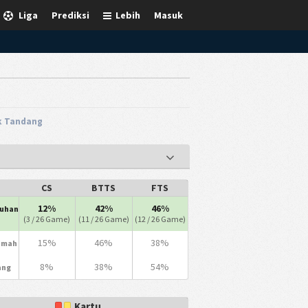
Liga
Prediksi
Lebih
Masuk
ik Tandang
CS
BTTS
FTS
12%
42%
46%
ruhan
(3 / 26 Game)
(11 / 26 Game)
(12 / 26 Game)
15%
46%
38%
umah
8%
38%
54%
ang
Kartu