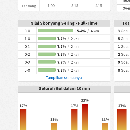
Over
1.00
3.15
4.15
Tandang
Over
Nilai Skor yang Sering - Full-Time
Tot
3-0
15.4%
/
4
3
Goal
kali
1-0
7.7%
/
2
5
Goal
kali
0-1
7.7%
/
2
1
Goal
kali
0-2
7.7%
/
2
2
Goal
kali
0-3
7.7%
/
2
9
Goal
kali
5-0
7.7%
/
2
8
Goal
kali
Tampilkan semuanya
Seluruh Gol dalam 10 min
22%
17%
17%
17%
11%
11%