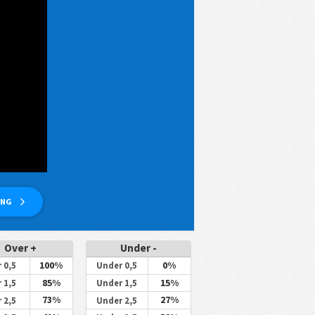
ANG
Over +
Under -
100%
0%
 0,5
Under 0,5
85%
15%
 1,5
Under 1,5
73%
27%
 2,5
Under 2,5