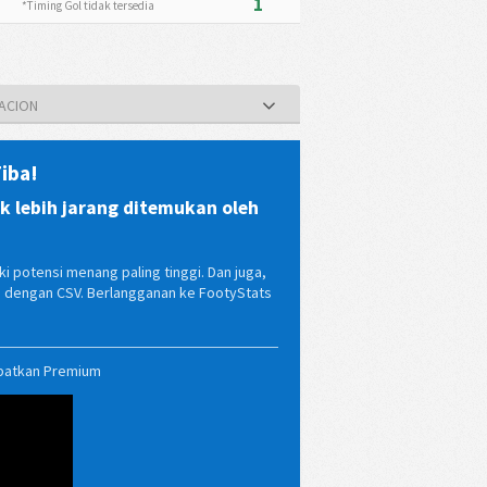
1
*Timing Gol tidak tersedia
RACION
iba!
 lebih jarang ditemukan oleh
i potensi menang paling tinggi. Dan juga,
ma dengan CSV. Berlangganan ke FootyStats
patkan Premium