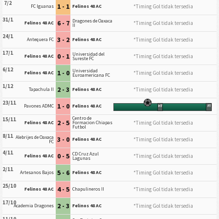
7/2
1 - 1
*Timing Gol tidak tersedia
FC Iguanas
Felinos 48 AC
31/1
Dragones de Oaxaca
6 - 7
*Timing Gol tidak tersedia
Felinos 48 AC
II
24/1
3 - 2
*Timing Gol tidak tersedia
Antequera FC
Felinos 48 AC
17/1
Universidad del
0 - 1
*Timing Gol tidak tersedia
Felinos 48 AC
Sureste FC
6/12
Universidad
1 - 0
*Timing Gol tidak tersedia
Felinos 48 AC
Euroamericana FC
1/12
2 - 3
*Timing Gol tidak tersedia
Tapachula II
Felinos 48 AC
23/11
1 - 0
Pavones ADMC
Felinos 48 AC
HT
FT
Centro de
15/11
2 - 5
*Timing Gol tidak tersedia
Felinos 48 AC
Formacion Chiapas
Futbol
8/11
Alebrijes de Oaxaca
3 - 0
*Timing Gol tidak tersedia
Felinos 48 AC
FC
4/11
CD Cruz Azul
0 - 5
*Timing Gol tidak tersedia
Felinos 48 AC
Lagunas
2/11
5 - 6
*Timing Gol tidak tersedia
Artesanos Bajos
Felinos 48 AC
25/10
4 - 5
*Timing Gol tidak tersedia
Felinos 48 AC
Chapulineros II
17/10
2 - 3
*Timing Gol tidak tersedia
Academia Dragones
Felinos 48 AC
11/10