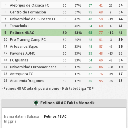
Alebrijes de Oaxaca FC
5
30
57%
67
41
26
54
Centro de Formacion
6
30
57%
75
68
7
54
Chiapas Futbol
Universidad del Sureste FC
7
30
47%
40
59
-19
44
Tapachula II
8
30
40%
64
60
4
41
Felinos 48 AC
9
30
43%
65
77
-12
41
Pro Training Camp FC
10
30
40%
48
51
-3
39
Artesanos Bajos
11
30
33%
48
57
-9
36
Pavones ADMC
12
30
33%
35
48
-13
35
FC Iguanas
13
30
33%
54
60
-6
34
Universidad Euroamericana
14
30
17%
26
86
-60
19
FC
Antequera FC
15
30
17%
37
76
-39
17
Academia Dragones
16
30
17%
40
95
-55
15
•
Felinos 48 AC ada di posisi nomor 9 di tabel Liga TDP
Felinos 48 AC Fakta Menarik
Nama dalam Bahasa
Felinos 48 AC
Inggris