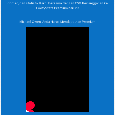
Corner, dan statistik Kartu bersama dengan CSV. Berlangganan ke
FootyStats Premium hari ini!
Michael Owen: Anda Harus Mendapatkan Premium