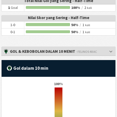
Total Nilai Gol yang Sering - Half-Time
1
Goal
100%
/
2
kali
Nilai Skor yang Sering - Half-Time
1-0
50%
/
1
kali
0-1
50%
/
1
kali
GOL & KEBOBOLAN DALAM 10 MENIT
- FELINOS 48 AC
Gol dalam 10 min
100%