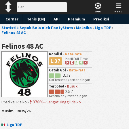
LIGA
MENU
Corner
Tenis (EN)
API
Premium
Prediksi
Statistik Sepak Bola oleh FootyStats
›
Meksiko
›
Liga TDP
›
Felinos 48 AC
Felinos 48 AC
Kondisi
-
Rata-rata
Hasil Full-Time
1.37
K
K
M
M
K
Cetak Gol
-
Rata-rata
2.17
Gol Tercetak / pertandingan
Terbobol
-
Buruk
2.57
Kebobolan / Pertandingan
370%
Prediksi Risiko -
-
Sangat Tinggi Risiko
Musim :
2025/26
Liga TDP