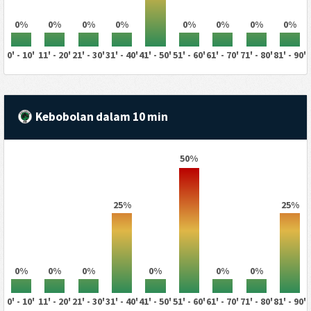
0%
0%
0%
0%
0%
0%
0%
0%
0' - 10'
11' - 20'
21' - 30'
31' - 40'
41' - 50'
51' - 60'
61' - 70'
71' - 80'
81' - 90'
Kebobolan dalam 10 min
50%
25%
25%
0%
0%
0%
0%
0%
0%
0' - 10'
11' - 20'
21' - 30'
31' - 40'
41' - 50'
51' - 60'
61' - 70'
71' - 80'
81' - 90'