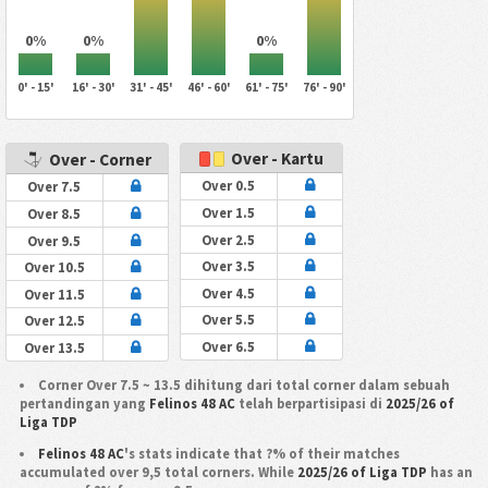
0%
0%
0%
0' - 15'
16' - 30'
31' - 45'
46' - 60'
61' - 75'
76' - 90'
Over - Kartu
Over - Corner
Over 0.5
Over 7.5
Over 1.5
Over 8.5
Over 2.5
Over 9.5
Over 3.5
Over 10.5
Over 4.5
Over 11.5
Over 5.5
Over 12.5
Over 6.5
Over 13.5
Corner Over 7.5 ~ 13.5 dihitung dari total corner dalam sebuah
pertandingan yang
Felinos 48 AC
telah berpartisipasi di
2025/26 of
Liga TDP
Felinos 48 AC
's stats indicate that ?% of their matches
accumulated over 9,5 total corners. While
2025/26 of Liga TDP
has an