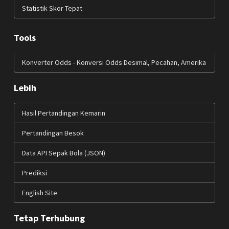
Statistik Skor Tepat
Tools
Konverter Odds - Konversi Odds Desimal, Pecahan, Amerika
Lebih
Hasil Pertandingan Kemarin
Pertandingan Besok
Data API Sepak Bola (JSON)
Prediksi
English Site
Tetap Terhubung