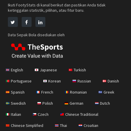
Ikuti FootyStats di kanal berikut dan pastikan Anda tidak
ketinggalan statistik, pilihan, atau fitur baru.
Data Sepak Bola disediakan oleh
English
Japanese
Turkish
Portuguese
Korean
Russian
Danish
Spanish
French
Romanian
Greek
Swedish
Polish
German
Dutch
Italian
Czech
Chinese Traditional
Chinese Simplified
Thai
Croatian