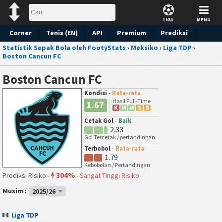
LIGA
MENU
Corner
Tenis (EN)
API
Premium
Prediksi
Statistik Sepak Bola oleh FootyStats
›
Meksiko
›
Liga TDP
›
Boston Cancun FC
Boston Cancun FC
Kondisi
-
Rata-rata
Hasil Full-Time
1.67
K
M
M
S
S
Cetak Gol
-
Baik
2.33
Gol Tercetak / pertandingan
Terbobol
-
Rata-rata
1.79
Kebobolan / Pertandingan
304%
Prediksi Risiko -
-
Sangat Tinggi Risiko
Musim :
2025/26
Liga TDP