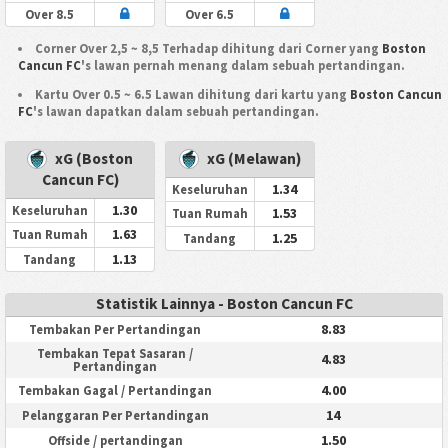
Over 8.5
Over 6.5
Corner Over 2,5 ~ 8,5 Terhadap dihitung dari Corner yang
Boston
Cancun FC
's lawan pernah menang dalam sebuah pertandingan.
Kartu Over 0.5 ~ 6.5 Lawan dihitung dari kartu yang
Boston Cancun
FC
's lawan dapatkan dalam sebuah pertandingan.
xG (Boston
xG (Melawan)
Cancun FC)
1.34
Keseluruhan
1.30
Keseluruhan
1.53
Tuan Rumah
1.63
Tuan Rumah
1.25
Tandang
1.13
Tandang
Statistik Lainnya - Boston Cancun FC
8.83
Tembakan Per Pertandingan
Tembakan Tepat Sasaran /
4.83
Pertandingan
4.00
Tembakan Gagal / Pertandingan
14
Pelanggaran Per Pertandingan
1.50
Offside / pertandingan