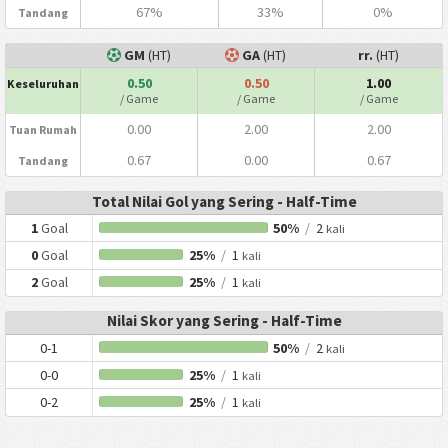
67%
33%
0%
Tandang
GM
(HT)
GA
(HT)
rr.
(HT)
0.50
0.50
1.00
Keseluruhan
/ Game
/ Game
/ Game
0.00
2.00
2.00
Tuan Rumah
0.67
0.00
0.67
Tandang
Total Nilai Gol yang Sering - Half-Time
1
Goal
50%
/
2
kali
0
Goal
25%
/
1
kali
2
Goal
25%
/
1
kali
Nilai Skor yang Sering - Half-Time
0-1
50%
/
2
kali
0-0
25%
/
1
kali
0-2
25%
/
1
kali