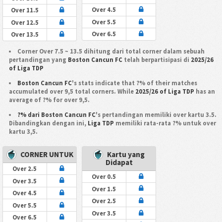
Over 4.5
Over 11.5
Over 5.5
Over 12.5
Over 6.5
Over 13.5
Corner Over 7.5 ~ 13.5 dihitung dari total corner dalam sebuah
pertandingan yang
Boston Cancun FC
telah berpartisipasi di
2025/26
of Liga TDP
Boston Cancun FC
's stats indicate that ?% of their matches
accumulated over 9,5 total corners. While
2025/26 of Liga TDP
has an
average of ?% for over 9,5.
?% dari Boston Cancun FC
's pertandingan memiliki over kartu 3.5.
Dibandingkan dengan ini,
Liga TDP
memiliki rata-rata ?% untuk over
kartu 3,5.
CORNER UNTUK
Kartu yang
Didapat
Over 2.5
Over 0.5
Over 3.5
Over 1.5
Over 4.5
Over 2.5
Over 5.5
Over 3.5
Over 6.5