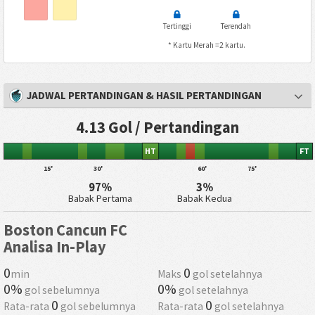
Tertinggi
Terendah
* Kartu Merah =2 kartu.
JADWAL PERTANDINGAN & HASIL PERTANDINGAN
4.13 Gol / Pertandingan
HT
FT
15'
30'
60'
75'
97%
3%
Babak Pertama
Babak Kedua
Boston Cancun FC
Analisa In-Play
0
0
min
Maks
gol setelahnya
0%
0%
gol sebelumnya
gol setelahnya
0
0
Rata-rata
gol sebelumnya
Rata-rata
gol setelahnya