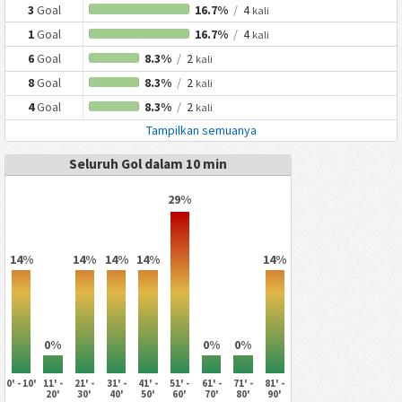
3
Goal
16.7%
/
4
kali
1
Goal
16.7%
/
4
kali
6
Goal
8.3%
/
2
kali
8
Goal
8.3%
/
2
kali
4
Goal
8.3%
/
2
kali
Tampilkan semuanya
Seluruh Gol dalam 10 min
29%
14%
14%
14%
14%
14%
0%
0%
0%
0' - 10'
11' -
21' -
31' -
41' -
51' -
61' -
71' -
81' -
20'
30'
40'
50'
60'
70'
80'
90'