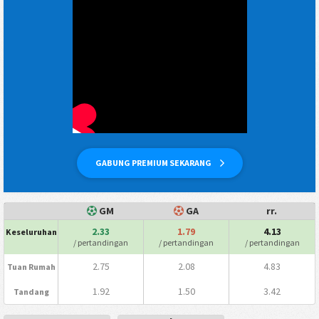
GABUNG PREMIUM SEKARANG
GM
GA
rr.
2.33
1.79
4.13
Keseluruhan
/ pertandingan
/ pertandingan
/ pertandingan
2.75
2.08
4.83
Tuan Rumah
1.92
1.50
3.42
Tandang