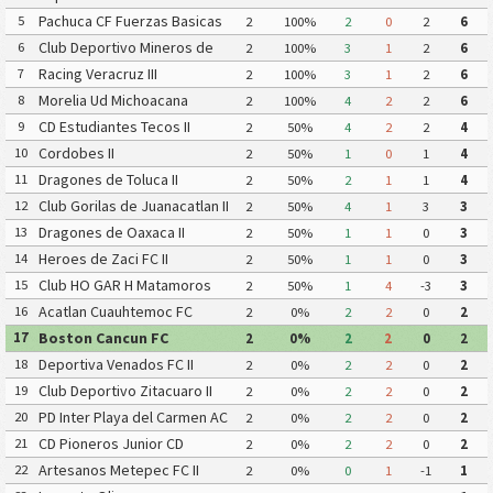
Pachuca CF Fuerzas Basicas
5
2
100%
2
0
2
6
Pachuca CF III
Club Deportivo Mineros de
6
2
100%
3
1
2
6
Zacatecas II
Racing Veracruz III
7
2
100%
3
1
2
6
Morelia Ud Michoacana
8
2
100%
4
2
2
6
CD Estudiantes Tecos II
9
2
50%
4
2
2
4
Cordobes II
10
2
50%
1
0
1
4
Dragones de Toluca II
11
2
50%
2
1
1
4
Club Gorilas de Juanacatlan II
12
2
50%
4
1
3
3
Dragones de Oaxaca II
13
2
50%
1
1
0
3
Heroes de Zaci FC II
14
2
50%
1
1
0
3
Club HO GAR H Matamoros
15
2
50%
1
4
-3
3
Gavilanes FC Matamoros II
Acatlan Cuauhtemoc FC
16
2
0%
2
2
0
2
Boston Cancun FC
17
2
0%
2
2
0
2
Deportiva Venados FC II
18
2
0%
2
2
0
2
Club Deportivo Zitacuaro II
19
2
0%
2
2
0
2
PD Inter Playa del Carmen AC
20
2
0%
2
2
0
2
II
CD Pioneros Junior CD
21
2
0%
2
2
0
2
Pioneros de Cancun II
Artesanos Metepec FC II
22
2
0%
0
1
-1
1