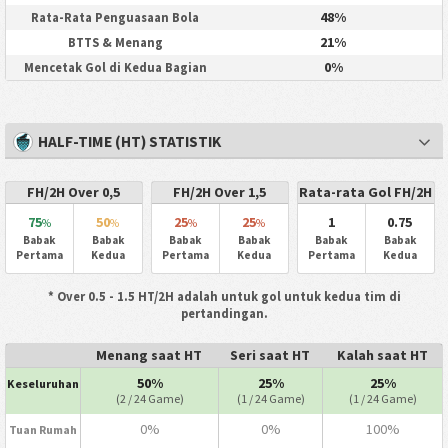
48%
Rata-Rata Penguasaan Bola
21%
BTTS & Menang
0%
Mencetak Gol di Kedua Bagian
HALF-TIME (HT) STATISTIK
FH/2H Over 0,5
FH/2H Over 1,5
Rata-rata Gol FH/2H
75
50
25
25
1
0.75
%
%
%
%
Babak
Babak
Babak
Babak
Babak
Babak
Pertama
Kedua
Pertama
Kedua
Pertama
Kedua
* Over 0.5 - 1.5 HT/2H adalah untuk gol untuk kedua tim di
pertandingan.
Menang saat HT
Seri saat HT
Kalah saat HT
50%
25%
25%
Keseluruhan
(2 / 24 Game)
(1 / 24 Game)
(1 / 24 Game)
0%
0%
100%
Tuan Rumah