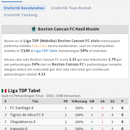
Statistik Keseluruhan
Statistik Tuan Rumah
Statistik Tandang
Boston Cancun FC Hasil Musim
Musim ini di
Liga TDP (Meksiko) Boston Cancun FC stats
menunjukan
performa mereka
Rata-rata
secara keseluruhan, saat ini menempatkan
mereka di
7/240
di
Liga TDP Table
, kemenangan
50%
of matches.
Secara rata-rata Boston Cancun FC score
2.33
gol dan kebobolan
1.79
gol
per pertandingan.
54%
dari ini
Boston Cancun FC
's pertandingan berakhir
dengan kedua tim mencetak gol dan rata-rata total gol mereka per
pertandingan adalah
4.13
.
Liga TDP Tabel
Saat ini Pertandingan Final - 3365 / 3388 dimainkan
#
Tim
PD
%Menang
GM
GA
SG
P
FC Santiago II
1
2
100%
5
0
5
6
Tigres de Alica FC II
2
2
100%
4
0
4
6
Chapulineros II
3
2
100%
4
1
3
6
Irapuato II
4
2
100%
4
1
3
6