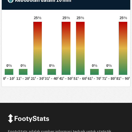
Kebobolan dalam 10 min
25%
25%
25%
25%
0%
0%
0%
0%
0%
0' - 10'
11' - 20'
21' - 30'
31' - 40'
41' - 50'
51' - 60'
61' - 70'
71' - 80'
81' - 90'
FootyStats adalah sumber informasi terbaik untuk statistik