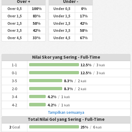
Over +
Under -
100%
0%
Over 0,5
Under 0,5
83%
17%
Over 1,5
Under 1,5
58%
42%
Over 2,5
Under 2,5
42%
58%
Over 3,5
Under 3,5
33%
67%
Over 4,5
Under 4,5
Nilai Skor yang Sering - Full-Time
1-1
12.5%
/
3
kali
0-1
12.5%
/
3
kali
3-5
8.3%
/
2
kali
2-0
8.3%
/
2
kali
3-4
4.2%
/
1
kali
4-2
4.2%
/
1
kali
Tampilkan semuanya
Total Nilai Gol yang Sering - Full-Time
2
Goal
25%
/
6
kali