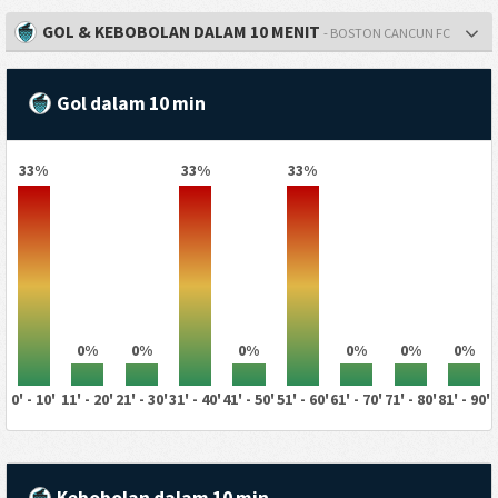
GOL & KEBOBOLAN DALAM 10 MENIT
- BOSTON CANCUN FC
Gol dalam 10 min
33%
33%
33%
0%
0%
0%
0%
0%
0%
0' - 10'
11' - 20'
21' - 30'
31' - 40'
41' - 50'
51' - 60'
61' - 70'
71' - 80'
81' - 90'