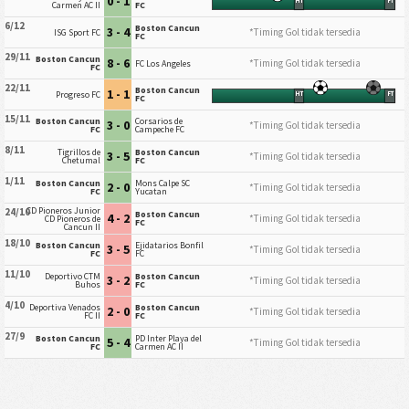
0 - 1
HT
FT
Carmen AC II
FC
6/12
Boston Cancun
3 - 4
*Timing Gol tidak tersedia
ISG Sport FC
FC
29/11
Boston Cancun
8 - 6
*Timing Gol tidak tersedia
FC Los Angeles
FC
22/11
Boston Cancun
1 - 1
Progreso FC
HT
FT
FC
15/11
Boston Cancun
Corsarios de
3 - 0
*Timing Gol tidak tersedia
FC
Campeche FC
8/11
Tigrillos de
Boston Cancun
3 - 5
*Timing Gol tidak tersedia
Chetumal
FC
1/11
Boston Cancun
Mons Calpe SC
2 - 0
*Timing Gol tidak tersedia
FC
Yucatan
CD Pioneros Junior
24/10
Boston Cancun
4 - 2
*Timing Gol tidak tersedia
CD Pioneros de
FC
Cancun II
18/10
Boston Cancun
Ejidatarios Bonfil
3 - 5
*Timing Gol tidak tersedia
FC
FC
11/10
Deportivo CTM
Boston Cancun
3 - 2
*Timing Gol tidak tersedia
Buhos
FC
4/10
Deportiva Venados
Boston Cancun
2 - 0
*Timing Gol tidak tersedia
FC II
FC
27/9
Boston Cancun
PD Inter Playa del
5 - 4
*Timing Gol tidak tersedia
FC
Carmen AC II