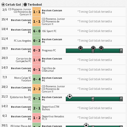
Cetak Gol
|
Terbobol
CD Pioneros Junior
2/5
Boston Cancun
1 - 1
*Timing Gol tidak tersedia
CD Pioneros de
FC
Cancun II
CD Pioneros Junior
25/4
Boston Cancun
1 - 1
*Timing Gol tidak tersedia
CD Pioneros de
FC
Cancun II
18/4
Boston Cancun
6 - 0
*Timing Gol tidak tersedia
ISG Sport FC
FC
11/4
Boston Cancun
0 - 2
*Timing Gol tidak tersedia
FC Los Angeles
FC
28/3
Boston Cancun
0 - 3
Progreso FC
HT
FT
FC
20/3
Corsarios de
Boston Cancun
1 - 0
*Timing Gol tidak tersedia
Campeche FC
FC
14/3
Boston Cancun
Tigrillos de
0 - 1
*Timing Gol tidak tersedia
FC
Chetumal
7/3
Mons Calpe SC
Boston Cancun
0 - 4
*Timing Gol tidak tersedia
Yucatan
FC
CD Pioneros Junior
28/2
Boston Cancun
2 - 2
*Timing Gol tidak tersedia
CD Pioneros de
FC
Cancun II
21/2
Ejidatarios Bonfil
Boston Cancun
0 - 1
HT
FT
FC
FC
14/2
Boston Cancun
Deportivo CTM
2 - 1
*Timing Gol tidak tersedia
FC
Buhos
6/2
Boston Cancun
Deportiva Venados
1 - 2
*Timing Gol tidak tersedia
FC
FC II
30/1
PD Inter Playa del
Boston Cancun