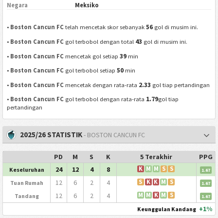
Negara
Meksiko
56
•
Boston Cancun FC
telah mencetak skor sebanyak
gol di musim ini.
43
•
Boston Cancun FC
gol terbobol dengan total
gol di musim ini.
39
•
Boston Cancun FC
mencetak gol setiap
min
50
•
Boston Cancun FC
gol terbobol setiap
min
2.33
•
Boston Cancun FC
mencetak dengan rata-rata
gol tiap pertandingan
1.79
•
Boston Cancun FC
gol terbobol dengan rata-rata
gol tiap
pertandingan
2025/26 STATISTIK
- BOSTON CANCUN FC
PD
M
S
K
5 Terakhir
PPG
24
12
4
8
K
M
M
S
S
Keseluruhan
1.67
12
6
2
4
S
K
K
M
S
Tuan Rumah
1.67
12
6
2
4
M
M
K
M
S
Tandang
1.67
+1%
Keunggulan Kandang