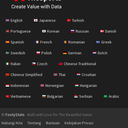
English
Japanese
Turkish
Portuguese
Korean
Russian
Danish
Spanish
French
Romanian
Greek
Swedish
Polish
German
Dutch
Italian
Czech
Chinese Traditional
Chinese Simplified
Thai
Croatian
Indonesian
Norwegian
Hungarian
Vietnamese
Bulgarian
Serbian
Arabic
©
FootyStats
- Built with Love for The Beautiful Game
Hubungi Kita
Tentang
Bantuan
Kebijakan Privasi