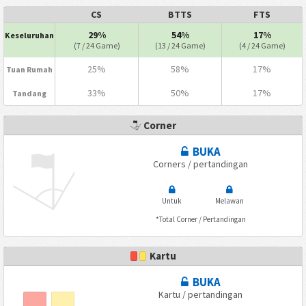
CS
BTTS
FTS
29%
54%
17%
Keseluruhan
(7 / 24 Game)
(13 / 24 Game)
(4 / 24 Game)
25%
58%
17%
Tuan Rumah
33%
50%
17%
Tandang
Corner
BUKA
Corners / pertandingan
Untuk
Melawan
*Total Corner / Pertandingan
Kartu
BUKA
Kartu / pertandingan