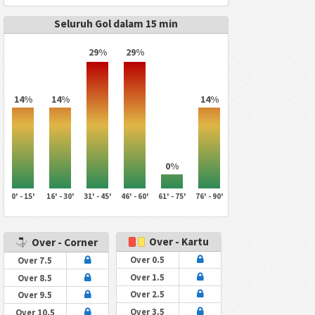
Seluruh Gol dalam 15 min
29%
29%
14%
14%
14%
0%
0' - 15'
16' - 30'
31' - 45'
46' - 60'
61' - 75'
76' - 90'
Over - Kartu
Over - Corner
Over 0.5
Over 7.5
Over 1.5
Over 8.5
Over 2.5
Over 9.5
Over 3.5
Over 10.5