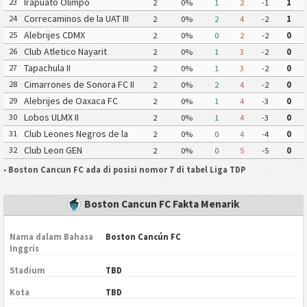
Irapuato Olimpo
23
2
0%
1
2
-1
1
Correcaminos de la UAT III
24
2
0%
2
4
-2
1
Alebrijes CDMX
25
2
0%
0
2
-2
0
Club Atletico Nayarit
26
2
0%
1
3
-2
0
Tapachula II
27
2
0%
1
3
-2
0
Cimarrones de Sonora FC II
28
2
0%
2
4
-2
0
Alebrijes de Oaxaca FC
29
2
0%
1
4
-3
0
Lobos ULMX II
30
2
0%
1
4
-3
0
Club Leones Negros de la
31
2
0%
0
4
-4
0
Universidad de Guadalajara III
Club Leon GEN
32
2
0%
0
5
-5
0
•
Boston Cancun FC ada di posisi nomor 7 di tabel Liga TDP
Boston Cancun FC Fakta Menarik
Nama dalam Bahasa
Boston Cancún FC
Inggris
Stadium
TBD
Kota
TBD