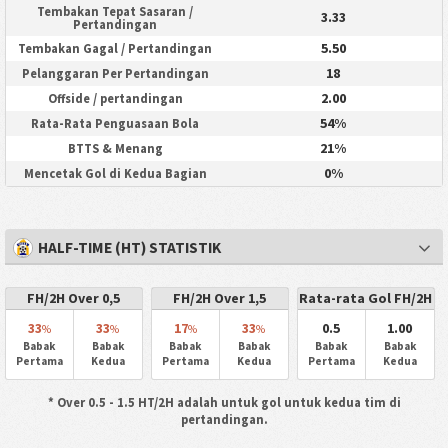
Tembakan Tepat Sasaran /
3.33
Pertandingan
5.50
Tembakan Gagal / Pertandingan
18
Pelanggaran Per Pertandingan
2.00
Offside / pertandingan
54%
Rata-Rata Penguasaan Bola
21%
BTTS & Menang
0%
Mencetak Gol di Kedua Bagian
HALF-TIME (HT) STATISTIK
FH/2H Over 0,5
FH/2H Over 1,5
Rata-rata Gol FH/2H
33
33
17
33
0.5
1.00
%
%
%
%
Babak
Babak
Babak
Babak
Babak
Babak
Pertama
Kedua
Pertama
Kedua
Pertama
Kedua
* Over 0.5 - 1.5 HT/2H adalah untuk gol untuk kedua tim di
pertandingan.