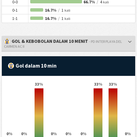
0-0
66.7%
/
4
kali
0-1
16.7%
/
1
kali
1-1
16.7%
/
1
kali
GOL & KEBOBOLAN DALAM 10 MENIT
- PD INTER PLAYA DEL
CARMEN AC II
Gol dalam 10 min
33%
33%
33%
0%
0%
0%
0%
0%
0%