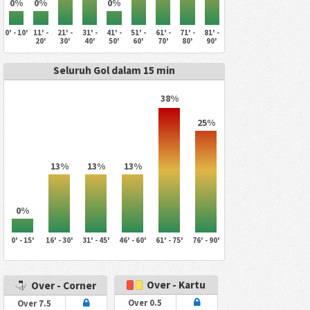
0%
0%
0%
0' - 10'
11' -
21' -
31' -
41' -
51' -
61' -
71' -
81' -
20'
30'
40'
50'
60'
70'
80'
90'
Seluruh Gol dalam 15 min
38%
25%
13%
13%
13%
0%
0' - 15'
16' - 30'
31' - 45'
46' - 60'
61' - 75'
76' - 90'
Over - Kartu
Over - Corner
Over 0.5
Over 7.5