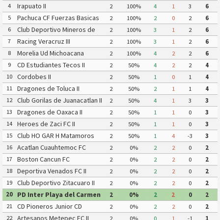
Irapuato II
4
2
100%
4
1
3
6
Pachuca CF Fuerzas Basicas
5
2
100%
2
0
2
6
Pachuca CF III
Club Deportivo Mineros de
6
2
100%
3
1
2
6
Zacatecas II
Racing Veracruz III
7
2
100%
3
1
2
6
Morelia Ud Michoacana
8
2
100%
4
2
2
6
CD Estudiantes Tecos II
9
2
50%
4
2
2
4
Cordobes II
10
2
50%
1
0
1
4
Dragones de Toluca II
11
2
50%
2
1
1
4
Club Gorilas de Juanacatlan II
12
2
50%
4
1
3
3
Dragones de Oaxaca II
13
2
50%
1
1
0
3
Heroes de Zaci FC II
14
2
50%
1
1
0
3
Club HO GAR H Matamoros
15
2
50%
1
4
-3
3
Gavilanes FC Matamoros II
Acatlan Cuauhtemoc FC
16
2
0%
2
2
0
2
Boston Cancun FC
17
2
0%
2
2
0
2
Deportiva Venados FC II
18
2
0%
2
2
0
2
Club Deportivo Zitacuaro II
19
2
0%
2
2
0
2
PD Inter Playa del Carmen
20
2
0%
2
2
0
2
AC II
CD Pioneros Junior CD
21
2
0%
2
2
0
2
Pioneros de Cancun II
Artesanos Metepec FC II
22
2
0%
0
1
-1
1