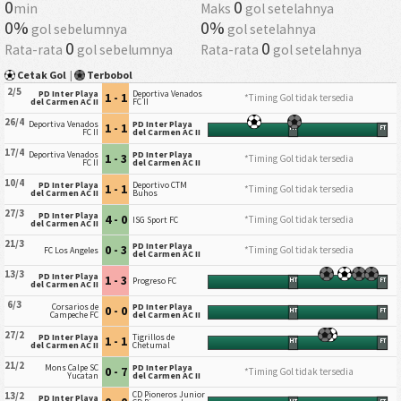
0
0
min
Maks
gol setelahnya
0%
0%
gol sebelumnya
gol setelahnya
0
0
Rata-rata
gol sebelumnya
Rata-rata
gol setelahnya
Cetak Gol
|
Terbobol
2/5
PD Inter Playa
Deportiva Venados
1 - 1
*Timing Gol tidak tersedia
del Carmen AC II
FC II
26/4
Deportiva Venados
PD Inter Playa
1 - 1
HT
FT
FC II
del Carmen AC II
17/4
Deportiva Venados
PD Inter Playa
1 - 3
*Timing Gol tidak tersedia
FC II
del Carmen AC II
10/4
PD Inter Playa
Deportivo CTM
1 - 1
*Timing Gol tidak tersedia
del Carmen AC II
Buhos
27/3
PD Inter Playa
4 - 0
*Timing Gol tidak tersedia
ISG Sport FC
del Carmen AC II
21/3
PD Inter Playa
0 - 3
*Timing Gol tidak tersedia
FC Los Angeles
del Carmen AC II
13/3
PD Inter Playa
1 - 3
Progreso FC
HT
FT
del Carmen AC II
6/3
Corsarios de
PD Inter Playa
0 - 0
HT
FT
Campeche FC
del Carmen AC II
27/2
PD Inter Playa
Tigrillos de
1 - 1
HT
FT
del Carmen AC II
Chetumal
21/2
Mons Calpe SC
PD Inter Playa
0 - 7
*Timing Gol tidak tersedia
Yucatan
del Carmen AC II
CD Pioneros Junior
13/2
PD Inter Playa