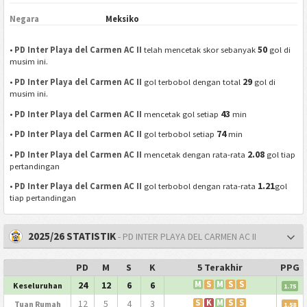
Negara
Meksiko
50
•
PD Inter Playa del Carmen AC II
telah mencetak skor sebanyak
gol di
musim ini.
29
•
PD Inter Playa del Carmen AC II
gol terbobol dengan total
gol di
musim ini.
43
•
PD Inter Playa del Carmen AC II
mencetak gol setiap
min
74
•
PD Inter Playa del Carmen AC II
gol terbobol setiap
min
2.08
•
PD Inter Playa del Carmen AC II
mencetak dengan rata-rata
gol tiap
pertandingan
1.21
•
PD Inter Playa del Carmen AC II
gol terbobol dengan rata-rata
gol
tiap pertandingan
2025/26 STATISTIK
- PD INTER PLAYA DEL CARMEN AC II
PD
M
S
K
5 Terakhir
PPG
24
12
6
6
M
S
M
S
S
Keseluruhan
1.75
12
5
4
3
S
K
M
S
S
Tuan Rumah
1.58