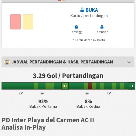
BUKA
Kartu / pertandingan
Tertinggi
Terendah
* Kartu Merah =2 kartu.
JADWAL PERTANDINGAN & HASIL PERTANDINGAN
3.29 Gol / Pertandingan
HT
FT
15'
30'
60'
75'
92%
8%
Babak Pertama
Babak Kedua
PD Inter Playa del Carmen AC II
Analisa In-Play