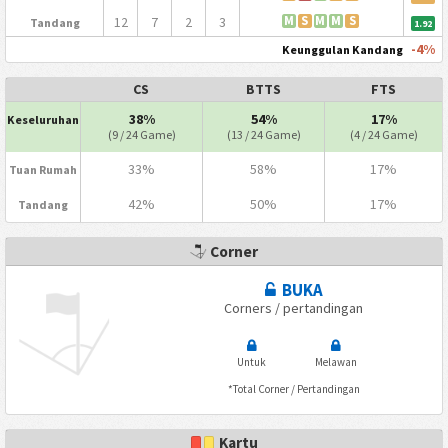
12
7
2
3
M
S
M
M
S
Tandang
1.92
-4%
Keunggulan Kandang
CS
BTTS
FTS
38%
54%
17%
Keseluruhan
(9 / 24 Game)
(13 / 24 Game)
(4 / 24 Game)
33%
58%
17%
Tuan Rumah
42%
50%
17%
Tandang
Corner
BUKA
Corners / pertandingan
Untuk
Melawan
*Total Corner / Pertandingan
Kartu