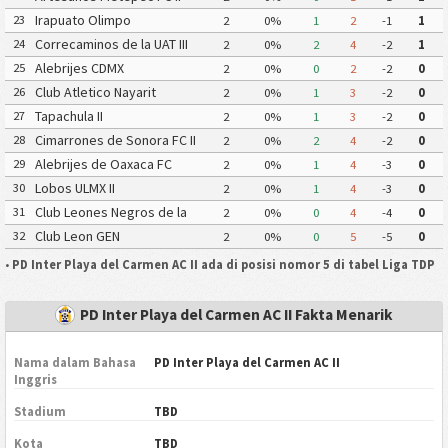
Irapuato Olimpo
23
2
0%
1
2
-1
1
Correcaminos de la UAT III
24
2
0%
2
4
-2
1
Alebrijes CDMX
25
2
0%
0
2
-2
0
Club Atletico Nayarit
26
2
0%
1
3
-2
0
Tapachula II
27
2
0%
1
3
-2
0
Cimarrones de Sonora FC II
28
2
0%
2
4
-2
0
Alebrijes de Oaxaca FC
29
2
0%
1
4
-3
0
Lobos ULMX II
30
2
0%
1
4
-3
0
Club Leones Negros de la
31
2
0%
0
4
-4
0
Universidad de Guadalajara III
Club Leon GEN
32
2
0%
0
5
-5
0
•
PD Inter Playa del Carmen AC II ada di posisi nomor 5 di tabel Liga TDP
PD Inter Playa del Carmen AC II Fakta Menarik
Nama dalam Bahasa
PD Inter Playa del Carmen AC II
Inggris
Stadium
TBD
Kota
TBD