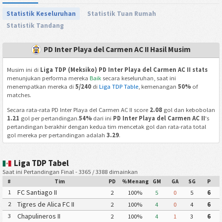
Statistik Keseluruhan
Statistik Tuan Rumah
Statistik Tandang
PD Inter Playa del Carmen AC II Hasil Musim
Musim ini di
Liga TDP (Meksiko) PD Inter Playa del Carmen AC II stats
menunjukan performa mereka
Baik
secara keseluruhan, saat ini
menempatkan mereka di
5/240
di
Liga TDP Table
, kemenangan
50%
of
matches.
Secara rata-rata PD Inter Playa del Carmen AC II score
2.08
gol dan kebobolan
1.21
gol per pertandingan.
54%
dari ini
PD Inter Playa del Carmen AC II
's
pertandingan berakhir dengan kedua tim mencetak gol dan rata-rata total
gol mereka per pertandingan adalah
3.29
.
Liga TDP Tabel
Saat ini Pertandingan Final - 3365 / 3388 dimainkan
#
Tim
PD
%Menang
GM
GA
SG
P
FC Santiago II
1
2
100%
5
0
5
6
Tigres de Alica FC II
2
2
100%
4
0
4
6
Chapulineros II
3
2
100%
4
1
3
6