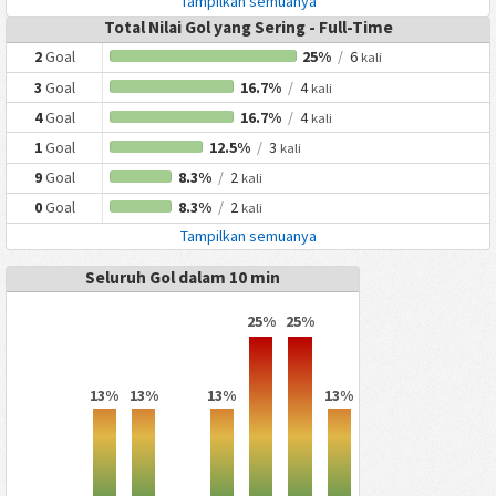
Tampilkan semuanya
Total Nilai Gol yang Sering - Full-Time
2
Goal
25%
/
6
kali
3
Goal
16.7%
/
4
kali
4
Goal
16.7%
/
4
kali
1
Goal
12.5%
/
3
kali
9
Goal
8.3%
/
2
kali
0
Goal
8.3%
/
2
kali
Tampilkan semuanya
Seluruh Gol dalam 10 min
25%
25%
13%
13%
13%
13%