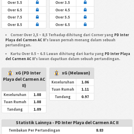
Over 5.5
Over 3.5
Over 6.5
Over 4.5
Over 7.5
Over 5.5
Over 8.5
Over 6.5
Corner Over 2,5 ~ 8,5 Terhadap dihitung dari Corner yang
PD Inter
Playa del Carmen AC II
's lawan pernah menang dalam sebuah
pertandingan.
Kartu Over 0.5 ~ 6.5 Lawan dihitung dari kartu yang
PD Inter Playa
del Carmen AC II
's lawan dapatkan dalam sebuah pertandingan.
xG (PD Inter
xG (Melawan)
Playa del Carmen AC
1.06
Keseluruhan
II)
1.11
Tuan Rumah
1.08
Keseluruhan
0.97
Tandang
1.08
Tuan Rumah
1.09
Tandang
Statistik Lainnya - PD Inter Playa del Carmen AC II
8.83
Tembakan Per Pertandingan