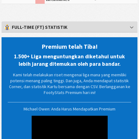
FULL-TIME (FT) STATISTIK
Premium telah Tiba!
1.500+ Liga menguntungkan diketahui untuk
lebih jarang ditemukan oleh para bandar.
Kami telah melakukan riset mengenai liga mana yang memiliki
potensi menang paling tinggi. Dan juga, Anda mendapat statistik
Corner, dan statistik Kartu bersama dengan CSV. Berlangganan ke
FootyStats Premium hari ini!
Michael Owen: Anda Harus Mendapatkan Premium