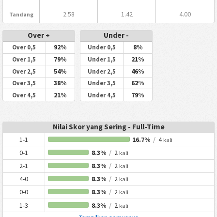
2.58
1.42
4.00
Tandang
Over +
Under -
92%
8%
Over 0,5
Under 0,5
79%
21%
Over 1,5
Under 1,5
54%
46%
Over 2,5
Under 2,5
38%
62%
Over 3,5
Under 3,5
21%
79%
Over 4,5
Under 4,5
Nilai Skor yang Sering - Full-Time
1-1
16.7%
/
4
kali
0-1
8.3%
/
2
kali
2-1
8.3%
/
2
kali
4-0
8.3%
/
2
kali
0-0
8.3%
/
2
kali
1-3
8.3%
/
2
kali