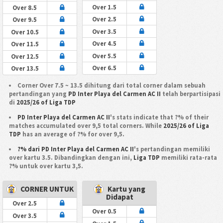
Over 1.5
Over 8.5
Over 2.5
Over 9.5
Over 3.5
Over 10.5
Over 4.5
Over 11.5
Over 5.5
Over 12.5
Over 6.5
Over 13.5
Corner Over 7.5 ~ 13.5 dihitung dari total corner dalam sebuah
pertandingan yang
PD Inter Playa del Carmen AC II
telah berpartisipasi
di
2025/26 of Liga TDP
PD Inter Playa del Carmen AC II
's stats indicate that ?% of their
matches accumulated over 9,5 total corners. While
2025/26 of Liga
TDP
has an average of ?% for over 9,5.
?% dari PD Inter Playa del Carmen AC II
's pertandingan memiliki
over kartu 3.5. Dibandingkan dengan ini,
Liga TDP
memiliki rata-rata
?% untuk over kartu 3,5.
CORNER UNTUK
Kartu yang
Didapat
Over 2.5
Over 0.5
Over 3.5