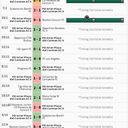
0 - 0
CD Pioneros de
HT
FT
del Carmen AC II
Cancun II
7/2
Ejidatarios Bonfil
PD Inter Playa
2 - 1
*Timing Gol tidak tersedia
FC
del Carmen AC II
30/1
PD Inter Playa
0 - 1
Boston Cancun FC
HT
FT
del Carmen AC II
6/12
PD Inter Playa
Deportiva Venados
3 - 2
*Timing Gol tidak tersedia
del Carmen AC II
FC II
29/11
Deportivo CTM
PD Inter Playa
0 - 2
*Timing Gol tidak tersedia
Buhos
del Carmen AC II
22/11
PD Inter Playa
0 - 1
*Timing Gol tidak tersedia
ISG Sport FC
del Carmen AC II
15/11
PD Inter Playa
4 - 0
*Timing Gol tidak tersedia
FC Los Angeles
del Carmen AC II
8/11
PD Inter Playa
4 - 5
*Timing Gol tidak tersedia
Progreso FC
del Carmen AC II
1/11
PD Inter Playa
Corsarios de
1 - 2
*Timing Gol tidak tersedia
del Carmen AC II
Campeche FC
25/10
Tigrillos de
PD Inter Playa
2 - 4
*Timing Gol tidak tersedia
Chetumal
del Carmen AC II
18/10
PD Inter Playa
Mons Calpe SC
2 - 1
*Timing Gol tidak tersedia
del Carmen AC II
Yucatan
CD Pioneros Junior
10/10
PD Inter Playa
2 - 0
*Timing Gol tidak tersedia
CD Pioneros de
del Carmen AC II
Cancun II
4/10
PD Inter Playa
Ejidatarios Bonfil
1 - 0
*Timing Gol tidak tersedia
del Carmen AC II
FC
27/9
PD Inter Playa
5 - 4
*Timing Gol tidak tersedia
Boston Cancun FC
del Carmen AC II