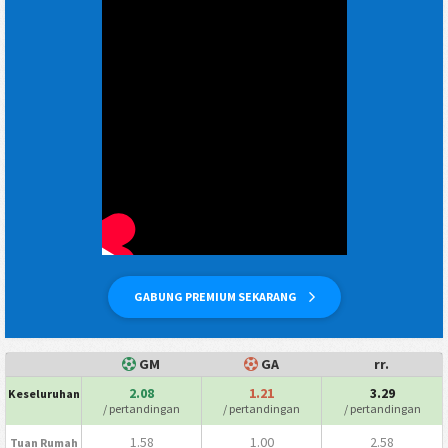
GABUNG PREMIUM SEKARANG
GM
GA
rr.
2.08
1.21
3.29
Keseluruhan
/ pertandingan
/ pertandingan
/ pertandingan
1.58
1.00
2.58
Tuan Rumah