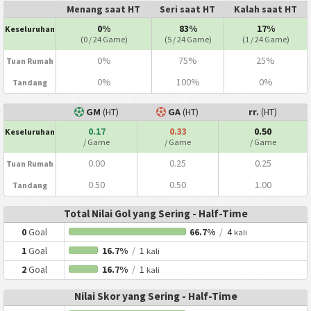
Menang saat HT
Seri saat HT
Kalah saat HT
0%
83%
17%
Keseluruhan
(0 / 24 Game)
(5 / 24 Game)
(1 / 24 Game)
0%
75%
25%
Tuan Rumah
0%
100%
0%
Tandang
GM
(HT)
GA
(HT)
rr.
(HT)
0.17
0.33
0.50
Keseluruhan
/ Game
/ Game
/ Game
0.00
0.25
0.25
Tuan Rumah
0.50
0.50
1.00
Tandang
Total Nilai Gol yang Sering - Half-Time
0
Goal
66.7%
/
4
kali
1
Goal
16.7%
/
1
kali
2
Goal
16.7%
/
1
kali
Nilai Skor yang Sering - Half-Time