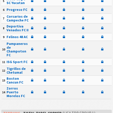
5
SC Yucatan
Progreso FC
6
Corsarios de
7
Campeche FC
Deportiva
8
Venados FC II
Felinos 48 AC
9
Pampaneros
de
10
Champoton
FC
ISG Sport FC
11
Tigrillos de
12
Chetumal
Boston
13
Cancun FC
Zorros
Puerto
14
Morelos FC