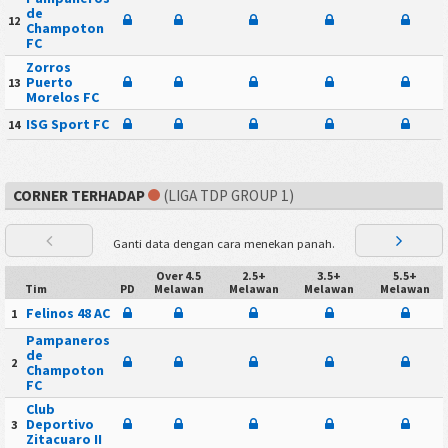
de
12
Champoton
FC
Zorros
Puerto
13
Morelos FC
ISG Sport FC
14
CORNER TERHADAP
(LIGA TDP GROUP 1)
Ganti data dengan cara menekan panah.
Over 4.5
2.5+
3.5+
5.5+
Tim
PD
Melawan
Melawan
Melawan
Melawan
Felinos 48 AC
1
Pampaneros
de
2
Champoton
FC
Club
Deportivo
3
Zitacuaro II