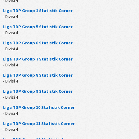
- Divisi 4
Liga TDP Group 1 Statistik Corner
- Divisi 4
Liga TDP Group 5 Statistik Corner
- Divisi 4
Liga TDP Group 6 Statistik Corner
- Divisi 4
Liga TDP Group 7 Statistik Corner
- Divisi 4
Liga TDP Group 8 Statistik Corner
- Divisi 4
Liga TDP Group 9 Statistik Corner
- Divisi 4
Liga TDP Group 10 Statistik Corner
- Divisi 4
Liga TDP Group 11 Statistik Corner
- Divisi 4