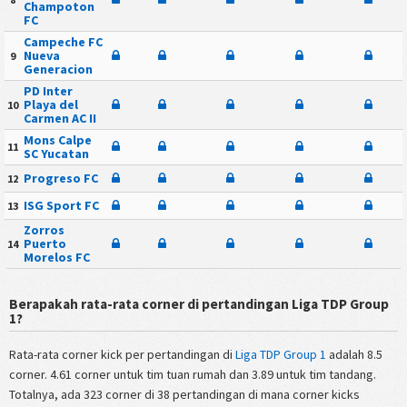
Champoton
FC
Campeche FC
Nueva
9
Generacion
PD Inter
Playa del
10
Carmen AC II
Mons Calpe
11
SC Yucatan
Progreso FC
12
ISG Sport FC
13
Zorros
Puerto
14
Morelos FC
Berapakah rata-rata corner di pertandingan Liga TDP Group
1?
Rata-rata corner kick per pertandingan di
Liga TDP Group 1
adalah 8.5
corner. 4.61 corner untuk tim tuan rumah dan 3.89 untuk tim tandang.
Totalnya, ada 323 corner di 38 pertandingan di mana corner kicks