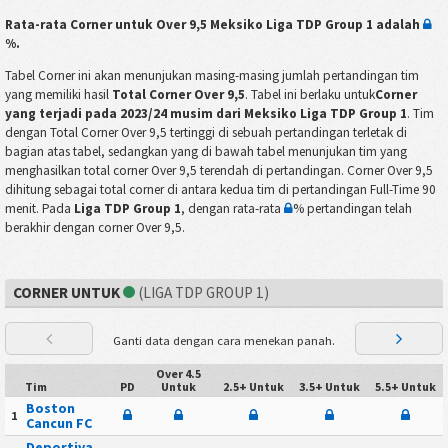
Rata-rata Corner untuk Over 9,5
Meksiko Liga TDP Group 1
adalah
%
.
Tabel Corner ini akan menunjukan masing-masing jumlah pertandingan tim
yang memiliki hasil
Total Corner Over 9,5
. Tabel ini berlaku untuk
Corner
yang terjadi pada 2023/24 musim dari Meksiko Liga TDP Group 1
. Tim
dengan Total Corner Over 9,5 tertinggi di sebuah pertandingan terletak di
bagian atas tabel, sedangkan yang di bawah tabel menunjukan tim yang
menghasilkan total corner Over 9,5 terendah di pertandingan. Corner Over 9,5
dihitung sebagai total corner di antara kedua tim di pertandingan Full-Time 90
menit. Pada
Liga TDP Group 1
, dengan rata-rata
% pertandingan telah
berakhir dengan corner Over 9,5.
CORNER UNTUK
(LIGA TDP GROUP 1)
Ganti data dengan cara menekan panah.
Over 4.5
Tim
PD
Untuk
2.5+ Untuk
3.5+ Untuk
5.5+ Untuk
Boston
1
Cancun FC
Deportiva