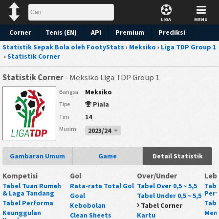
LIGA
MENU
Corner
Tenis (EN)
API
Premium
Prediksi
Statistik Sepak Bola oleh FootyStats
›
Meksiko
›
Liga TDP Group 1
›
Statistik Corner
Statistik Corner
- Meksiko Liga TDP Group 1
Meksiko
Bangsa
Piala
Tipe
14
Tim
Musim
2023/24
Gambaran Umum
Game
Detail Statistik
Kompetisi
Gol
Over/Under
Leb
Tabel Tuan Rumah
Rata-rata Total Gol
Tabel Over 0,5 ~ 5,5
Tabe
& Laga Tandang
Per
Goal
Tabel Under 0,5 ~ 5,5
Tabel Performa
Tabe
Kebobolan
Tabel Corner
Keunggulan
Mena
Clean Sheets
Kartu