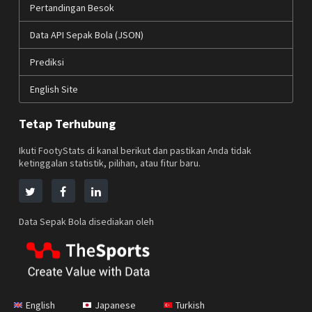
Pertandingan Besok
Data API Sepak Bola (JSON)
Prediksi
English Site
Tetap Terhubung
Ikuti FootyStats di kanal berikut dan pastikan Anda tidak
ketinggalan statistik, pilihan, atau fitur baru.
Data Sepak Bola disediakan oleh
English
Japanese
Turkish