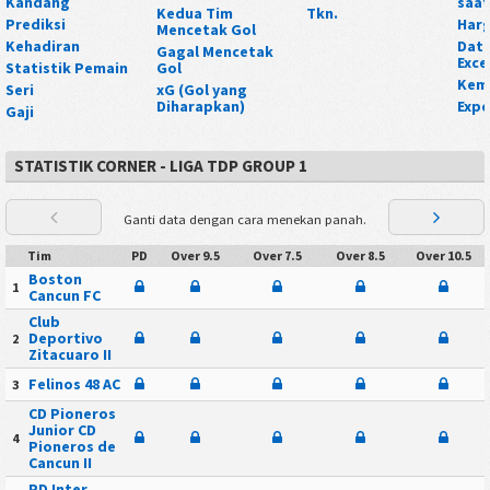
Kandang
saat
Kedua Tim
Tkn.
Prediksi
Harg
Mencetak Gol
Kehadiran
Data
Gagal Mencetak
Exce
Statistik Pemain
Gol
Kem
Seri
xG (Gol yang
Diharapkan)
Expe
Gaji
STATISTIK CORNER - LIGA TDP GROUP 1
Ganti data dengan cara menekan panah.
Tim
PD
Over 9.5
Over 7.5
Over 8.5
Over 10.5
Boston
1
Cancun FC
Club
Deportivo
2
Zitacuaro II
Felinos 48 AC
3
CD Pioneros
Junior CD
4
Pioneros de
Cancun II
PD Inter