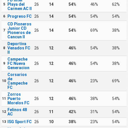
Playa del
26
14
54%
46%
62%
5
Carmen AC II
Progreso FC
26
14
54%
54%
54%
6
CD Pioneros
Junior CD
26
14
54%
69%
38%
7
Pioneros de
Cancun II
Deportiva
Venados FC
26
12
46%
54%
38%
8
II
Campeche
FC Nueva
26
12
46%
54%
38%
9
Generacion
Corsarios
de
26
12
46%
23%
69%
10
Campeche
FC
Zorros
Puerto
26
12
46%
38%
54%
11
Morelos FC
Felinos 48
26
11
42%
31%
54%
12
AC
ISG Sport FC
26
10
38%
23%
54%
13