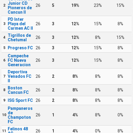
Junior CD
26
5
19%
23%
15%
2
Pioneros de
Cancun II
PD Inter
Playa del
26
3
12%
15%
8%
3
Carmen AC II
Tigrillos de
26
3
12%
8%
15%
4
Chetumal
Progreso FC
26
3
12%
15%
8%
5
Campeche
FC Nueva
26
3
12%
15%
8%
6
Generacion
Deportiva
Venados FC
26
2
8%
8%
8%
7
II
Boston
26
2
8%
8%
8%
8
Cancun FC
ISG Sport FC
26
2
8%
8%
8%
9
Pampaneros
de
26
1
4%
8%
0%
10
Champoton
FC
Felinos 48
26
1
4%
0%
8%
11