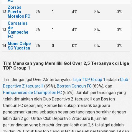
AC
Zorros
Puerto
26
1
4%
8%
0%
12
Morelos FC
Corsarios
de
26
1
4%
8%
0%
13
Campeche
FC
Mons Calpe
26
0
0%
0%
0%
14
SC Yucatan
Tim Manakah yang Memiliki Gol Over 2,5 Terbanyak di Liga
TDP Group 1
Tim dengan gol Over 2,5 terbanyak di
Liga TDP Group 1
adalah
Club
Deportivo Zitacuaro II
(69%),
Boston Cancun FC
(69%), dan
Pampaneros de Champoton FC
(65%). Jumlah pertandingan yang
telah dimainkan oleh Club Deportivo Zitacuaro II dan Boston
Cancun FC sepanjang kompetisi cukup menarik bagi para
penggemar karena sebagian besar pertandingan berakhir dengan
lebih dari 2 gol. Untuk Club Deportivo Zitacuaro II, jumlah
pertandingan yang berakhir dengan lebih dari 2,5 total gol adalah
18 dari 26. Untuk Boston Cancun FC itu adalah pertandingan 18 dan