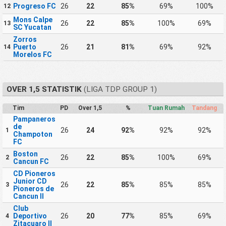
Progreso FC
26
22
85%
69%
100%
12
Mons Calpe
26
22
85%
100%
69%
13
SC Yucatan
Zorros
Puerto
26
21
81%
69%
92%
14
Morelos FC
OVER 1,5 STATISTIK
(LIGA TDP GROUP 1)
Tim
PD
Over 1,5
%
Tuan Rumah
Tandang
Pampaneros
de
26
24
92%
92%
92%
1
Champoton
FC
Boston
26
22
85%
100%
69%
2
Cancun FC
CD Pioneros
Junior CD
26
22
85%
85%
85%
3
Pioneros de
Cancun II
Club
Deportivo
26
20
77%
85%
69%
4
Zitacuaro II