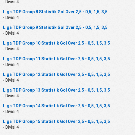
- Divisi 4
Liga TDP Group 8 Statistik Gol Over 2,5 - 0,5, 1,5, 3,5
- Divisi 4
Liga TDP Group 9 Statistik Gol Over 2,5 - 0,5, 1,5, 3,5
- Divisi 4
Liga TDP Group 10 Statistik Gol Over 2,5 - 0,5, 1,5, 3,5
- Divisi 4
Liga TDP Group 11 Statistik Gol Over 2,5 - 0,5, 1,5, 3,5
- Divisi 4
Liga TDP Group 12 Statistik Gol Over 2,5 - 0,5, 1,5, 3,5
- Divisi 4
Liga TDP Group 13 Statistik Gol Over 2,5 - 0,5, 1,5, 3,5
- Divisi 4
Liga TDP Group 14 Statistik Gol Over 2,5 - 0,5, 1,5, 3,5
- Divisi 4
Liga TDP Group 15 Statistik Gol Over 2,5 - 0,5, 1,5, 3,5
- Divisi 4