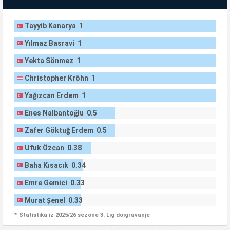
Tayyib Kanarya 1
Yılmaz Basravi 1
Yekta Sönmez 1
Christopher Kröhn 1
Yağızcan Erdem 1
Enes Nalbantoğlu 0.5
Zafer Göktuğ Erdem 0.5
Ufuk Özcan 0.38
Baha Kısacık 0.34
Emre Gemici 0.33
Murat Şenel 0.33
* Statistika iz 2025/26 sezone 3. Lig doigravanje