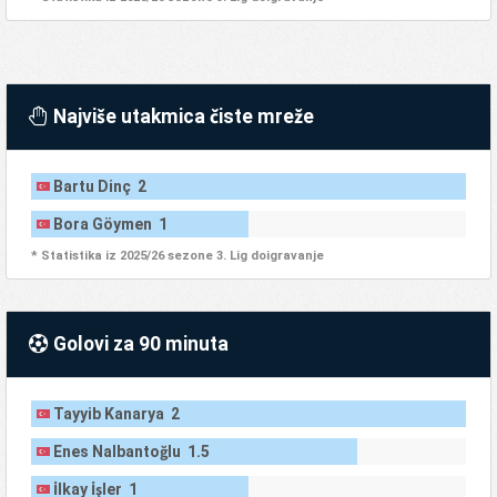
Najviše utakmica čiste mreže
Bartu Dinç 2
Bora Göymen 1
* Statistika iz 2025/26 sezone 3. Lig doigravanje
Golovi za 90 minuta
Tayyib Kanarya 2
Enes Nalbantoğlu 1.5
İlkay İşler 1