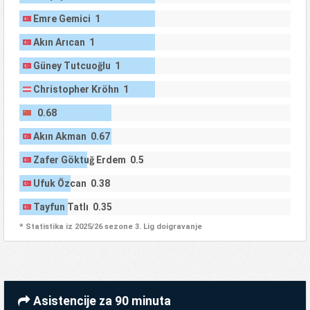
Emre Gemici 1
Akın Arıcan 1
Güney Tutcuoğlu 1
Christopher Kröhn 1
0.68
Akın Akman 0.67
Zafer Göktuğ Erdem 0.5
Ufuk Özcan 0.38
Tayfun Tatlı 0.35
* Statistika iz 2025/26 sezone 3. Lig doigravanje
Asistencije za 90 minuta