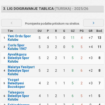
3. LIG DOIGRAVANJE TABLICA
(TURSKA) - 2025/26
Promijenite podatke pritiskom na strelice.
Tim
OU
P
R
G
GZ
PG
GR
Bod.
Yeni Ordu Spor
5
4
1
0
11
4
+7
13
1
Kulubu
Corlu Spor
5
3
2
0
9
5
+4
11
2
Kulubu 1947
Ayvalikgucu
Belediye Spor
5
2
2
1
5
2
+3
8
3
Kulubu
Malatya Yesilyurt
Belediye Spor
5
2
2
1
8
6
+2
8
4
Kulubu
Yozgat
Belediyesi
4
2
1
1
5
2
+3
7
5
Bozokspor
Talasgucu
Belediye Spor
4
1
2
1
6
5
+1
5
6
Kulubu