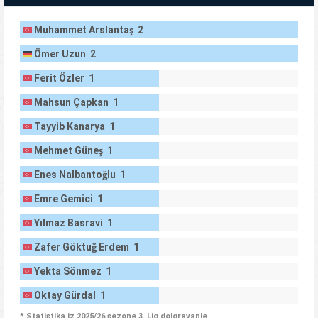
Muhammet Arslantaş 2
Ömer Uzun 2
Ferit Özler 1
Mahsun Çapkan 1
Tayyib Kanarya 1
Mehmet Güneş 1
Enes Nalbantoğlu 1
Emre Gemici 1
Yılmaz Basravi 1
Zafer Göktuğ Erdem 1
Yekta Sönmez 1
Oktay Gürdal 1
* Statistika iz 2025/26 sezone 3. Lig doigravanje