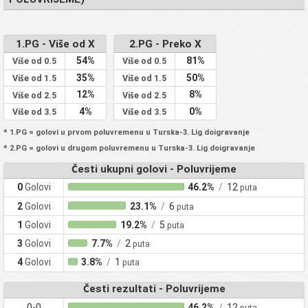
1.PG - Više od X
2.PG - Preko X
54%
81%
Više od 0.5
Više od 0.5
35%
50%
Više od 1.5
Više od 1.5
12%
8%
Više od 2.5
Više od 2.5
4%
0%
Više od 3.5
Više od 3.5
* 1.PG = golovi u prvom poluvremenu u Turska-3. Lig doigravanje
* 2.PG = golovi u drugom poluvremenu u Turska-3. Lig doigravanje
Česti ukupni golovi - Poluvrijeme
0
Golovi
46.2%
/
12
puta
2
Golovi
23.1%
/
6
puta
1
Golovi
19.2%
/
5
puta
3
Golovi
7.7%
/
2
puta
4
Golovi
3.8%
/
1
puta
Česti rezultati - Poluvrijeme
0-0
46.2%
/
12
puta