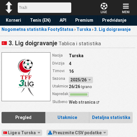
LIGE
MENI
Korneri
Tenis (EN)
API
Premium
Predviđanje
Nogometna statistika FootyStatsa
›
Turska
›
3. Lig doigravanje
3. Lig doigravanje
Tablica i statistika
Nacija
Turska
Divizija
4
Timovi
16
Sezona
2025/26
Utakmice
26/26
Igrano
Napredak
Službeno
Web stranica
Pregled
Utakmice
Detaljna statistika
Lige u Turska
Preuzmite CSV podatke