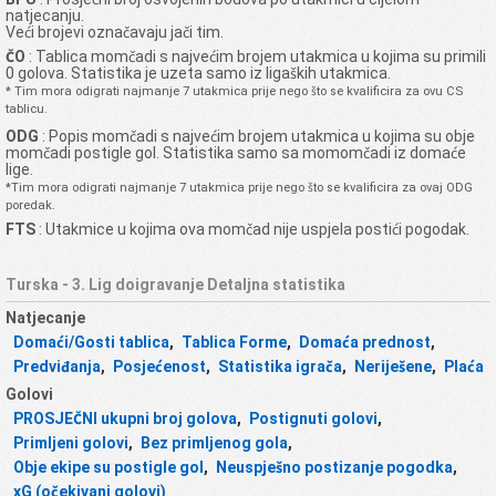
natjecanju.
Veći brojevi označavaju jači tim.
ČO
: Tablica momčadi s najvećim brojem utakmica u kojima su primili
0 golova. Statistika je uzeta samo iz ligaških utakmica.
* Tim mora odigrati najmanje 7 utakmica prije nego što se kvalificira za ovu CS
tablicu.
ODG
: Popis momčadi s najvećim brojem utakmica u kojima su obje
momčadi postigle gol. Statistika samo sa momomčadi iz domaće
lige.
*Tim mora odigrati najmanje 7 utakmica prije nego što se kvalificira za ovaj ODG
poredak.
FTS
: Utakmice u kojima ova momčad nije uspjela postići pogodak.
Turska - 3. Lig doigravanje Detaljna statistika
Natjecanje
Domaći/Gosti tablica
,
Tablica Forme
,
Domaća prednost
,
Predviđanja
,
Posjećenost
,
Statistika igrača
,
Neriješene
,
Plaća
Golovi
PROSJEČNI ukupni broj golova
,
Postignuti golovi
,
Primljeni golovi
,
Bez primljenog gola
,
Obje ekipe su postigle gol
,
Neuspješno postizanje pogodka
,
xG (očekivani golovi)