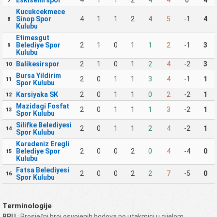
Eskisehirspor
4
1
1
2
4
4
0
4
7
Kucukcekmece
Sinop Spor
4
1
1
2
4
5
-1
4
8
Kulubu
Etimesgut
Belediye Spor
2
1
0
1
1
2
-1
3
9
Kulubu
Balikesirspor
2
1
0
1
2
4
-2
3
10
Bursa Yildirim
2
0
1
1
3
4
-1
1
11
Spor Kulubu
Karsiyaka SK
2
0
1
1
0
2
-2
1
12
Mazidagi Fosfat
2
0
1
1
1
3
-2
1
13
Spor Kulubu
Silifke Belediyesi
2
0
1
1
2
4
-2
1
14
Spor Kulubu
Karadeniz Eregli
Belediye Spor
2
0
0
2
0
4
-4
0
15
Kulubu
Fatsa Belediyesi
2
0
0
2
2
7
-5
0
16
Spor Kulubu
Terminologije
BPU
: Prosječni broj osvojenih bodova po utakmici u cijelom