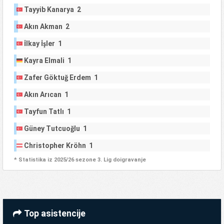
Tayyib Kanarya 2
Akın Akman 2
İlkay İşler 1
Kayra Elmali 1
Zafer Göktuğ Erdem 1
Akın Arıcan 1
Tayfun Tatlı 1
Güney Tutcuoğlu 1
Christopher Kröhn 1
* Statistika iz 2025/26 sezone 3. Lig doigravanje
Top asistencije