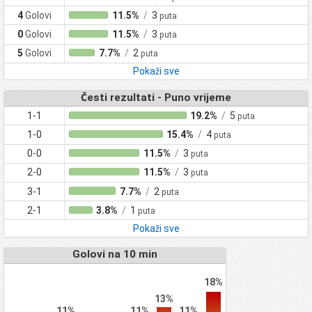
4
Golovi
11.5%
/
3
puta
0
Golovi
11.5%
/
3
puta
5
Golovi
7.7%
/
2
puta
Pokaži sve
Česti rezultati - Puno vrijeme
1-1
19.2%
/
5
puta
1-0
15.4%
/
4
puta
0-0
11.5%
/
3
puta
2-0
11.5%
/
3
puta
3-1
7.7%
/
2
puta
2-1
3.8%
/
1
puta
Pokaži sve
Golovi na 10 min
18%
13%
11%
11%
11%