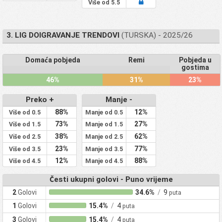
Više od 5.5
3. LIG DOIGRAVANJE TRENDOVI
(TURSKA) - 2025/26
Domaća pobjeda
Remi
Pobjeda u
gostima
46%
31%
23%
Preko +
Manje -
88%
12%
Više od 0.5
Manje od 0.5
73%
27%
Više od 1.5
Manje od 1.5
38%
62%
Više od 2.5
Manje od 2.5
23%
77%
Više od 3.5
Manje od 3.5
12%
88%
Više od 4.5
Manje od 4.5
Česti ukupni golovi - Puno vrijeme
2
Golovi
34.6%
/
9
puta
1
Golovi
15.4%
/
4
puta
3
Golovi
15.4%
/
4
puta