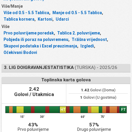
Više/Manje
Više od 0.5 - 5.5 Tablica
,
Manje od 0.5 - 5.5 Tablica
,
Tablica kornera
,
Kartoni
,
Udarci
Više
Prvo poluvrijeme poredak
,
Tablica 2. poluvrijeme
,
Pobjeda ili poraz na poluvremenu
,
Tržišna vrijednost
,
Skupovi podataka i Excel preuzimanja
,
Izgledi
,
Očekivani Bodovi
3. LIG DOIGRAVANJESTATISTIKA
(TURSKA) - 2025/26
Toplinska karta golova
2.42
1.42
Golovi (Doma)
Golovi / Utakmica
1
Golovi (U gostima)
HT
FT
15'
30'
60'
75'
43%
57%
Prvo poluvrijeme
Drugo poluvrijeme