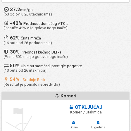
37.2
min/gol
(63 Golovi u 26 utakmicama)
42%
+
Prednost domaćeg ATK-a
(Postiže 42% više golova nego inače)
62%
Čista mreža
(16 puta od 26 podudaranja)
30%
Prednost kućnog DEF-a
(Prima 30% manje golova nego inače)
50%
Obje su momčadi postigle pogotke
(13 puta od 26 utakmica)
54%
- Srednje Rizik
(Rezultat je pomalo nepredvidiv)
Korneri
OTKLJUČAJ
Korneri / utakmica
Doma
U gostima