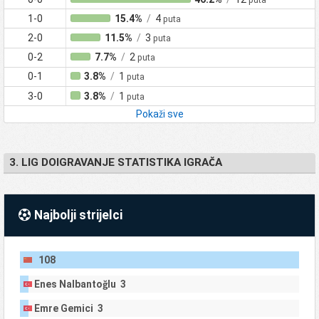
1-0
15.4%
/
4
puta
2-0
11.5%
/
3
puta
0-2
7.7%
/
2
puta
0-1
3.8%
/
1
puta
3-0
3.8%
/
1
puta
Pokaži sve
3. LIG DOIGRAVANJE STATISTIKA IGRAČA
Najbolji strijelci
108
Enes Nalbantoğlu 3
Emre Gemici 3