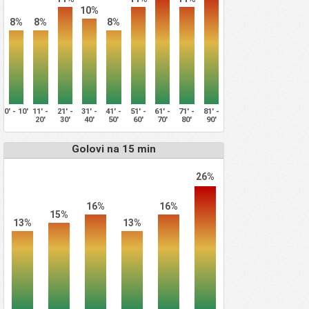
10%
8%
8%
8%
0' - 10'
11' -
21' -
31' -
41' -
51' -
61' -
71' -
81' -
20'
30'
40'
50'
60'
70'
80'
90'
Golovi na 15 min
26%
16%
16%
15%
13%
13%