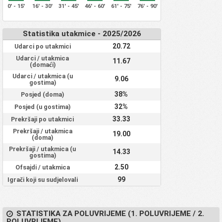
0' - 15'
16' - 30'
31' - 45'
46' - 60'
61' - 75'
76' - 90'
Statistika utakmice - 2025/2026
20.72
Udarci po utakmici
Udarci / utakmica
11.67
(domaći)
Udarci / utakmica (u
9.06
gostima)
38%
Posjed (doma)
32%
Posjed (u gostima)
33.33
Prekršaji po utakmici
Prekršaji / utakmica
19.00
(doma)
Prekršaji / utakmica (u
14.33
gostima)
2.50
Ofsajdi / utakmica
99
Igrači koji su sudjelovali
STATISTIKA ZA POLUVRIJEME (1. POLUVRIJEME / 2.
POLUVRIJEME)