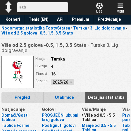
LIGE
MENI
Korneri
Tenis (EN)
API
Premium
Predviđanje
Nogometna statistika FootyStatsa
›
Turska
›
3. Lig doigravanje
›
Više od 2.5 golova -0.5, 1.5, 3.5 Stats
Više od 2.5 golova -0.5, 1.5, 3.5 Stats
- Turska 3. Lig
doigravanje
Nacija
Turska
Divizija
4
Timovi
16
Sezona
2025/26
Pregled
Utakmice
Detaljna statistika
Natjecanje
Golovi
Više/Manje
Viš
Domaći/Gosti
PROSJEČNI ukupni
Više od 0.5 - 5.5
Prvo
tablica
broj golova
Tablica
por
Tablica Forme
Postignuti golovi
Manje od 0.5 - 5.5
Tabl
Tablica
polu