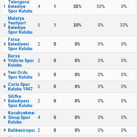
Talasgucu
Belediye
4
1
25%
50%
0%
1
Spor Kulubu
Malatya
Yesilyurt
5
1
20%
0%
33%
2
Belediye
Spor Kulubu
Fatsa
Belediyesi
2
0
0%
0%
0%
3
Spor Kulubu
Bursa
Yildirim Spor
2
0
0%
0%
0%
4
Kulubu
Yeni Ordu
5
0
0%
0%
0%
5
Spor Kulubu
Corlu Spor
5
0
0%
0%
0%
6
Kulubu 1947
Silifke
Belediyesi
2
0
0%
0%
0%
7
Spor Kulubu
Kucukcekmece
Sinop Spor
4
0
0%
0%
0%
8
Kulubu
Balikesirspor
2
0
0%
0%
0%
9