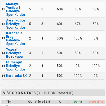
Malatya
Yesilyurt
5
3
60%
50%
67%
11
Belediye
Spor Kulubu
Ayvalikgucu
Belediye
5
3
60%
67%
50%
12
Spor Kulubu
Karadeniz
Eregli
2
1
50%
100%
0%
13
Belediye
Spor Kulubu
Yozgat
Belediyesi
4
2
50%
50%
50%
14
Bozokspor
Etimesgut
Belediye
2
1
50%
0%
100%
15
Spor Kulubu
Karsiyaka SK
2
1
50%
100%
0%
16
VIŠE OD 3.5 STATS
(3. LIG DOIGRAVANJE)
Tim
OU
Više od 3.5
%
Doma
U gostima