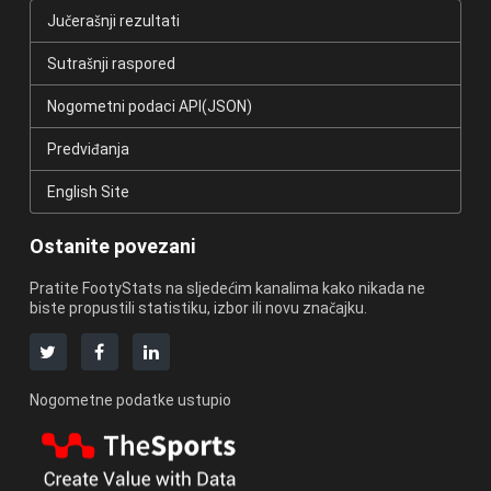
Jučerašnji rezultati
Sutrašnji raspored
Nogometni podaci API(JSON)
Predviđanja
English Site
Ostanite povezani
Pratite FootyStats na sljedećim kanalima kako nikada ne
biste propustili statistiku, izbor ili novu značajku.
Nogometne podatke ustupio