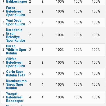
Balikesirspor
2
2
100%
100%
100%
1
Fatsa
Belediyesi
2
2
100%
100%
100%
2
Spor Kulubu
Yeni Ordu
5
5
100%
100%
100%
3
Spor Kulubu
Karadeniz
Eregli
2
2
100%
100%
100%
4
Belediye
Spor Kulubu
Bursa
Yildirim Spor
2
2
100%
100%
100%
5
Kulubu
Silifke
Belediyesi
2
2
100%
100%
100%
6
Spor Kulubu
Corlu Spor
5
5
100%
100%
100%
7
Kulubu 1947
Kucukcekmece
Sinop Spor
4
4
100%
100%
100%
8
Kulubu
Yozgat
Belediyesi
4
4
100%
100%
100%
9
Bozokspor