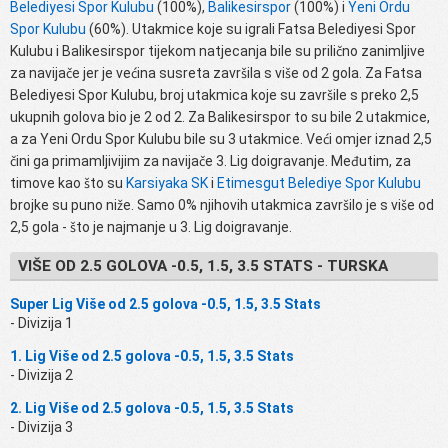
Belediyesi Spor Kulubu
(100%),
Balikesirspor
(100%) i
Yeni Ordu
Spor Kulubu
(60%). Utakmice koje su igrali Fatsa Belediyesi Spor
Kulubu i Balikesirspor tijekom natjecanja bile su prilično zanimljive
za navijače jer je većina susreta završila s više od 2 gola. Za Fatsa
Belediyesi Spor Kulubu, broj utakmica koje su završile s preko 2,5
ukupnih golova bio je 2 od 2. Za Balikesirspor to su bile 2 utakmice,
a za Yeni Ordu Spor Kulubu bile su 3 utakmice. Veći omjer iznad 2,5
čini ga primamljivijim za navijače 3. Lig doigravanje. Međutim, za
timove kao što su
Karsiyaka SK
i
Etimesgut Belediye Spor Kulubu
brojke su puno niže. Samo 0% njihovih utakmica završilo je s više od
2,5 gola - što je najmanje u 3. Lig doigravanje.
VIŠE OD 2.5 GOLOVA -0.5, 1.5, 3.5 STATS - TURSKA
Super Lig Više od 2.5 golova -0.5, 1.5, 3.5 Stats
- Divizija 1
1. Lig Više od 2.5 golova -0.5, 1.5, 3.5 Stats
- Divizija 2
2. Lig Više od 2.5 golova -0.5, 1.5, 3.5 Stats
- Divizija 3