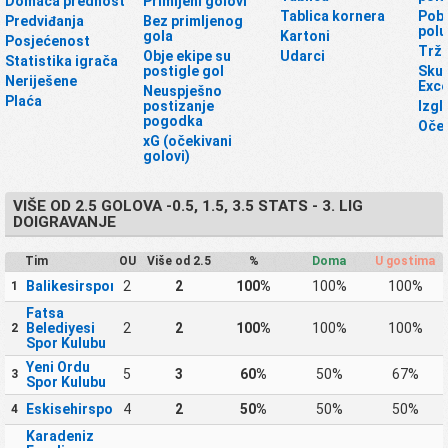
Domaća prednost
Primljeni golovi
Tablica kornera
Pobj
Predviđanja
Bez primljenog
pol
gola
Kartoni
Posjećenost
Trži
Obje ekipe su
Udarci
Statistika igrača
postigle gol
Skup
Neriješene
Exce
Neuspješno
Plaća
postizanje
Izgl
pogodka
Oček
xG (očekivani
golovi)
VIŠE OD 2.5 GOLOVA -0.5, 1.5, 3.5 STATS - 3. LIG
DOIGRAVANJE
Tim
OU
Više od 2.5
%
Doma
U gostima
Balikesirspor
2
2
100%
100%
100%
1
Fatsa
Belediyesi
2
2
100%
100%
100%
2
Spor Kulubu
Yeni Ordu
5
3
60%
50%
67%
3
Spor Kulubu
Eskisehirspor
4
2
50%
50%
50%
4
Karadeniz