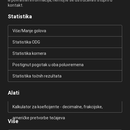
kontakt.
Statistika
Više/Manje golova
Statistika ODG
Statistika kornera
Postignut pogotak u oba poluvremena
Statistika točnih rezultata
Alati
Kalkulator za koeficijente - decimalne, frakcijske,
američke pretvorbe tečajeva
Više