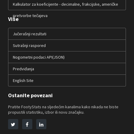
Kalkulator za koeficijente - decimalne, frakcijske, američke
pretvorbe tečajeva
Više
Jučerašnji rezultati
Sutrašnji raspored
Nogometni podaci API(JSON)
Predviđanja
English Site
Ostanite povezani
Pratite FootyStats na sljedećim kanalima kako nikada ne biste
propustili statistiku, izbor ili novu značajku.