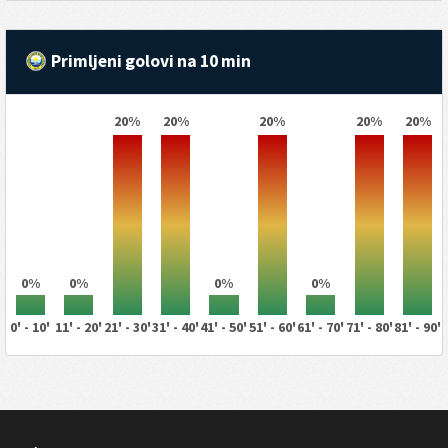
Primljeni golovi na 10 min
20%
20%
20%
20%
20%
0%
0%
0%
0%
0' - 10'
11' - 20'
21' - 30'
31' - 40'
41' - 50'
51' - 60'
61' - 70'
71' - 80'
81' - 90'