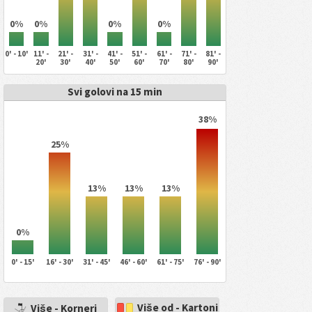
0%
0%
0%
0%
0' - 10'
11' -
21' -
31' -
41' -
51' -
61' -
71' -
81' -
20'
30'
40'
50'
60'
70'
80'
90'
Svi golovi na 15 min
38%
25%
13%
13%
13%
0%
0' - 15'
16' - 30'
31' - 45'
46' - 60'
61' - 75'
76' - 90'
Više od - Kartoni
Više - Korneri