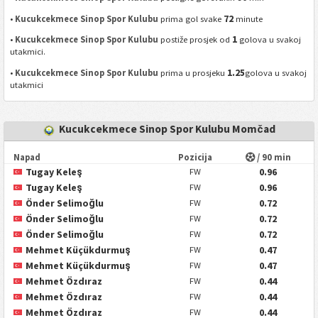
72
•
Kucukcekmece Sinop Spor Kulubu
prima gol svake
minute
1
•
Kucukcekmece Sinop Spor Kulubu
postiže prosjek od
golova u svakoj
utakmici.
1.25
•
Kucukcekmece Sinop Spor Kulubu
prima u prosjeku
golova u svakoj
utakmici
Kucukcekmece Sinop Spor Kulubu Momčad
Napad
Pozicija
/ 90 min
Tugay Keleş
0.96
FW
Tugay Keleş
0.96
FW
Önder Selimoğlu
0.72
FW
Önder Selimoğlu
0.72
FW
Önder Selimoğlu
0.72
FW
Mehmet Küçükdurmuş
0.47
FW
Mehmet Küçükdurmuş
0.47
FW
Mehmet Özdıraz
0.44
FW
Mehmet Özdıraz
0.44
FW
Mehmet Özdıraz
0.44
FW