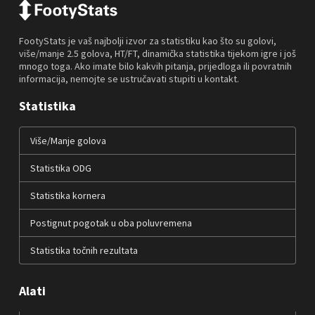
FootyStats je vaš najbolji izvor za statistiku kao što su golovi,
više/manje 2.5 golova, HT/FT, dinamička statistika tijekom igre i još
mnogo toga. Ako imate bilo kakvih pitanja, prijedloga ili povratnih
informacija, nemojte se ustručavati stupiti u kontakt.
Statistika
Više/Manje golova
Statistika ODG
Statistika kornera
Postignut pogotak u oba poluvremena
Statistika točnih rezultata
Alati