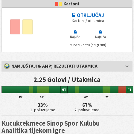
Kartoni
OTKLJUČAJ
Kartoni / utakmica
Najviša
Najniža
*Crveni karton (drugi žuti)
NAMJEŠTAJI & AMP; REZULTATI UTAKMICA
2.25 Golovi / Utakmica
HT
FT
15'
30'
60'
75'
33%
67%
1. poluvrijeme
2. poluvrijeme
Kucukcekmece Sinop Spor Kulubu
Analitika tijekom igre