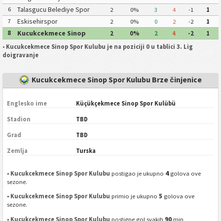
Bozokspor
Talasgucu Belediye Spor
6
2
0%
3
4
-1
1
Kulubu
Eskisehirspor
7
2
0%
0
2
-2
1
Kucukcekmece Sinop
8
2
0%
2
4
-2
1
Spor Kulubu
•
Kucukcekmece Sinop Spor Kulubu je na poziciji 0 u tablici 3. Lig
doigravanje
Kucukcekmece Sinop Spor Kulubu Brze činjenice
Englesko ime
Küçükçekmece Sinop Spor Kulübü
Stadion
TBD
Grad
TBD
Zemlja
Turska
4
•
Kucukcekmece Sinop Spor Kulubu
postigao je ukupno
golova ove
sezone.
5
•
Kucukcekmece Sinop Spor Kulubu
primio je ukupno
golova ove
sezone.
90
•
Kucukcekmece Sinop Spor Kulubu
postigne gol svakih
min