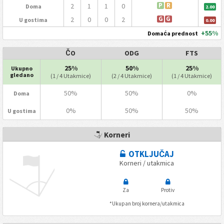
2
1
1
0
P
R
Doma
2.00
2
0
0
2
G
G
U gostima
0.00
+55%
Domaća prednost
ČO
ODG
FTS
25%
50%
25%
Ukupno
gledano
(1 / 4 Utakmice)
(2 / 4 Utakmice)
(1 / 4 Utakmice)
50%
50%
0%
Doma
0%
50%
50%
U gostima
Korneri
OTKLJUČAJ
Korneri / utakmica
Za
Protiv
*Ukupan broj kornera/utakmica