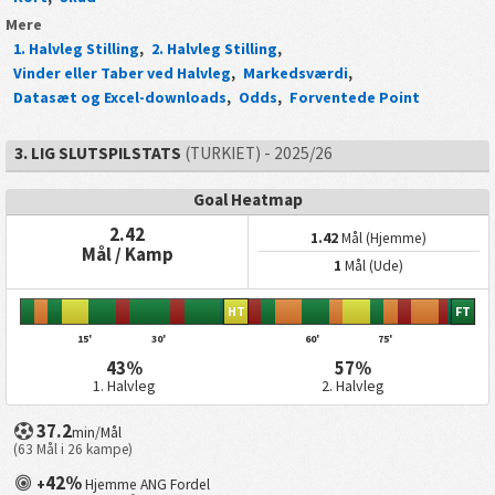
Mere
1. Halvleg Stilling
,
2. Halvleg Stilling
,
Vinder eller Taber ved Halvleg
,
Markedsværdi
,
Datasæt og Excel-downloads
,
Odds
,
Forventede Point
3. LIG SLUTSPILSTATS
(TURKIET) - 2025/26
Goal Heatmap
2.42
1.42
Mål (Hjemme)
Mål / Kamp
1
Mål (Ude)
HT
FT
15'
30'
60'
75'
43%
57%
1. Halvleg
2. Halvleg
37.2
min/Mål
(63 Mål i 26 kampe)
42%
+
Hjemme ANG Fordel