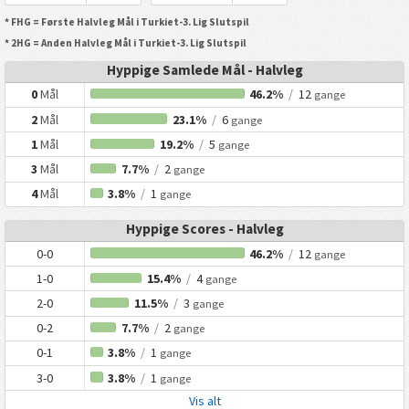
* FHG = Første Halvleg Mål i Turkiet-3. Lig Slutspil
* 2HG = Anden Halvleg Mål i Turkiet-3. Lig Slutspil
Hyppige Samlede Mål - Halvleg
0
Mål
46.2%
/
12
gange
2
Mål
23.1%
/
6
gange
1
Mål
19.2%
/
5
gange
3
Mål
7.7%
/
2
gange
4
Mål
3.8%
/
1
gange
Hyppige Scores - Halvleg
0-0
46.2%
/
12
gange
1-0
15.4%
/
4
gange
2-0
11.5%
/
3
gange
0-2
7.7%
/
2
gange
0-1
3.8%
/
1
gange
3-0
3.8%
/
1
gange
Vis alt