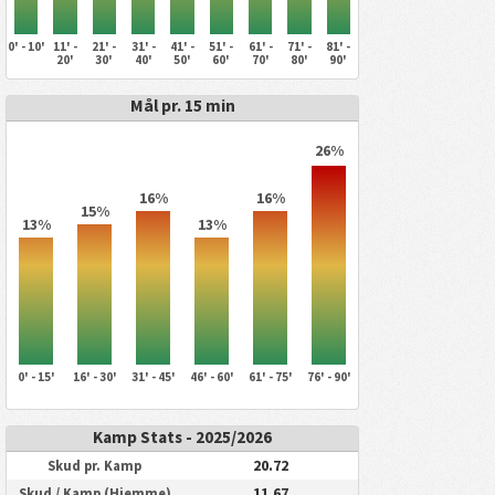
0' - 10'
11' -
21' -
31' -
41' -
51' -
61' -
71' -
81' -
20'
30'
40'
50'
60'
70'
80'
90'
Mål pr. 15 min
26%
16%
16%
15%
13%
13%
0' - 15'
16' - 30'
31' - 45'
46' - 60'
61' - 75'
76' - 90'
Kamp Stats - 2025/2026
20.72
Skud pr. Kamp
11.67
Skud / Kamp (Hjemme)