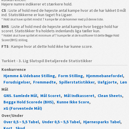
Højere numre indikerer et stærkere hold.
CS
: Liste af hold med de højeste antal kampe hvor at de har lukket 0 mål
ind. Statistikkerne er kun taget fra Ligaer.
* Hold skal have spillet mindst 7 kampe før at de kommer med på denne liste.
BHS
: Liste af hold med de højeste antal kampe hvor begge hold har
scoret. Statistikker fra holdets indenlands liga tæller kun.
* Holdet skal have spillet et minimum af 7 kampe før at de kvalificerer til dette Begge Hold
Scorer(BHS) stilling.
FTS
: Kampe hvor at dette hold ikke har kunne score.
Turkiet - 3. Lig Slutspil Detaljerede Statistikker
Konkurrence
Hjemme & Udebane Stilling
,
Form Stilling
,
Hjemmebanefordel
,
Forudsigelser
,
Fremmødte
,
Spillerstatistikker
,
Uafgjorte
,
Løn
Mål
GNS. Samlede Mål
,
Mål Scoret
,
Mål Indkasseret
,
Clean Sheets
,
Begge Hold Scorede (BHS)
,
Kunne Ikke Score
,
xG (Forventede Mål)
Over/Under
Over 0,5 ~ 5,5 Tabel
,
Under 0,5 ~ 5,5 Tabel
,
Hjørnesparks Tabel
,
Kort
,
Skud