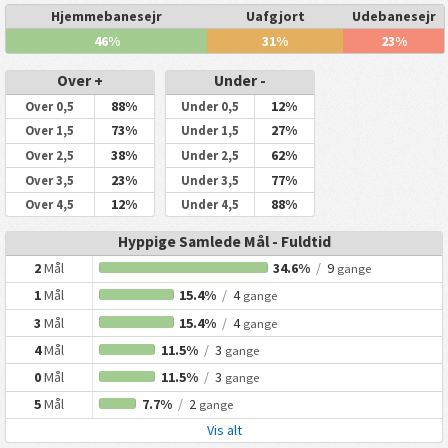
Hjemmebanesejr
Uafgjort
Udebanesejr
46%
31%
23%
Over +
Under -
88%
12%
Over 0,5
Under 0,5
73%
27%
Over 1,5
Under 1,5
38%
62%
Over 2,5
Under 2,5
23%
77%
Over 3,5
Under 3,5
12%
88%
Over 4,5
Under 4,5
Hyppige Samlede Mål - Fuldtid
2
Mål
34.6%
/
9
gange
1
Mål
15.4%
/
4
gange
3
Mål
15.4%
/
4
gange
4
Mål
11.5%
/
3
gange
0
Mål
11.5%
/
3
gange
5
Mål
7.7%
/
2
gange
Vis alt