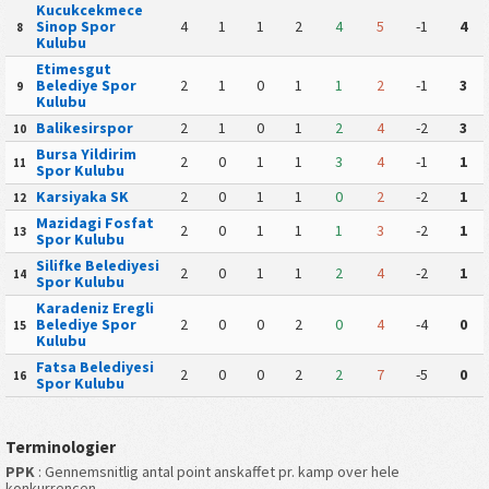
Kucukcekmece
Sinop Spor
4
1
1
2
4
5
-1
4
8
Kulubu
Etimesgut
Belediye Spor
2
1
0
1
1
2
-1
3
9
Kulubu
Balikesirspor
2
1
0
1
2
4
-2
3
10
Bursa Yildirim
2
0
1
1
3
4
-1
1
11
Spor Kulubu
Karsiyaka SK
2
0
1
1
0
2
-2
1
12
Mazidagi Fosfat
2
0
1
1
1
3
-2
1
13
Spor Kulubu
Silifke Belediyesi
2
0
1
1
2
4
-2
1
14
Spor Kulubu
Karadeniz Eregli
Belediye Spor
2
0
0
2
0
4
-4
0
15
Kulubu
Fatsa Belediyesi
2
0
0
2
2
7
-5
0
16
Spor Kulubu
Terminologier
PPK
: Gennemsnitlig antal point anskaffet pr. kamp over hele
konkurrencen.