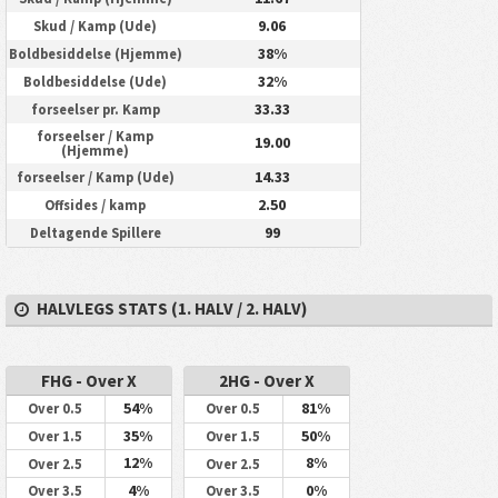
9.06
Skud / Kamp (Ude)
38%
Boldbesiddelse (Hjemme)
32%
Boldbesiddelse (Ude)
33.33
forseelser pr. Kamp
forseelser / Kamp
19.00
(Hjemme)
14.33
forseelser / Kamp (Ude)
2.50
Offsides / kamp
99
Deltagende Spillere
HALVLEGS STATS (1. HALV / 2. HALV)
FHG - Over X
2HG - Over X
54%
81%
Over 0.5
Over 0.5
35%
50%
Over 1.5
Over 1.5
12%
8%
Over 2.5
Over 2.5
4%
0%
Over 3.5
Over 3.5