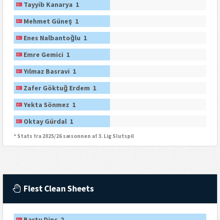
Tayyib Kanarya 1
Mehmet Güneş 1
Enes Nalbantoğlu 1
Emre Gemici 1
Yılmaz Basravi 1
Zafer Göktuğ Erdem 1
Yekta Sönmez 1
Oktay Gürdal 1
* Stats fra 2025/26 sæsonnen af 3. Lig Slutspil
Flest Clean Sheets
Bartu Dinç 2