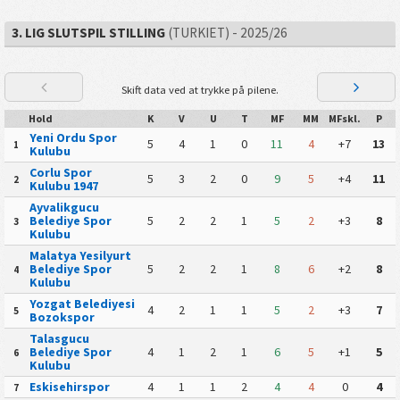
3. LIG SLUTSPIL STILLING
(TURKIET) - 2025/26
Skift data ved at trykke på pilene.
Hold
K
V
U
T
MF
MM
MFskl.
P
Yeni Ordu Spor
5
4
1
0
11
4
+7
13
1
Kulubu
Corlu Spor
5
3
2
0
9
5
+4
11
2
Kulubu 1947
Ayvalikgucu
Belediye Spor
5
2
2
1
5
2
+3
8
3
Kulubu
Malatya Yesilyurt
Belediye Spor
5
2
2
1
8
6
+2
8
4
Kulubu
Yozgat Belediyesi
4
2
1
1
5
2
+3
7
5
Bozokspor
Talasgucu
Belediye Spor
4
1
2
1
6
5
+1
5
6
Kulubu
Eskisehirspor
4
1
1
2
4
4
0
4
7