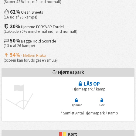
(Scorer 42% flere mål end normalt)
62%
Clean Sheets
(16 ud af 26 kampe)
30%
Hjemme FORSVAR Fordel
(Lukkede 30% mindre mål ind, end normalt)
50%
Begge Hold Scorede
(13 u af 26 kampe)
54%
- Mellem Risiko
(Scoren kan forudsiges en smule)
Hjørnespark
LÅS OP
Hjørnespark / kamp
Hjemme
Ude
* Samlet Antal Hjørnespark / Kamp
Kort