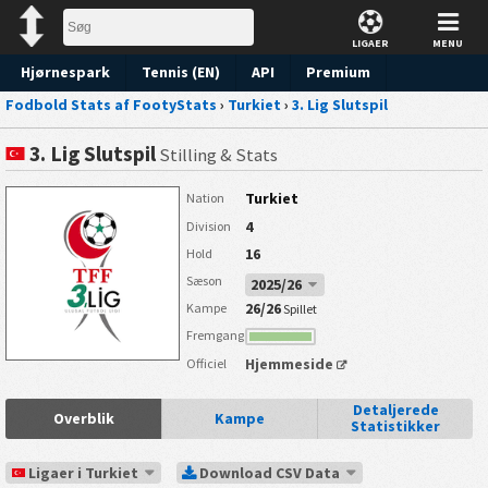
LIGAER
MENU
Hjørnespark
Tennis (EN)
API
Premium
Fodbold Stats af FootyStats
›
Turkiet
›
3. Lig Slutspil
Forudsigelse
3. Lig Slutspil
Stilling & Stats
Turkiet
Nation
4
Division
16
Hold
Sæson
2025/26
26/26
Kampe
Spillet
Fremgang
Hjemmeside
Officiel
Detaljerede
Overblik
Kampe
Statistikker
Ligaer i Turkiet
Download CSV Data