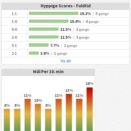
Hyppige Scores - Fuldtid
1-1
19.2%
/
5
gange
1-0
15.4%
/
4
gange
0-0
11.5%
/
3
gange
2-0
11.5%
/
3
gange
3-1
7.7%
/
2
gange
2-1
3.8%
/
1
gange
Vis alt
Mål Per 10. min
18%
13%
11%
11%
11%
10%
8%
8%
8%