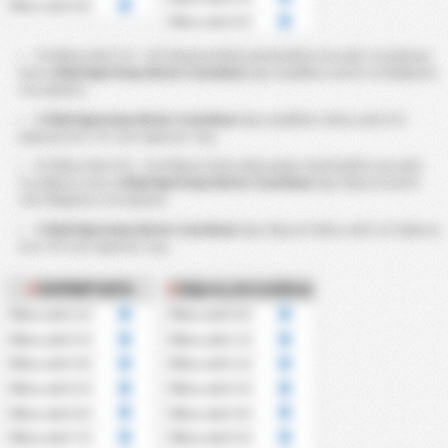
Πάνω από 8.5
Πάνω από 6.5
Τα Πάνω Από 2.5 ~ 8.5 Κόρνερ Υπέρ υπολογίζονται από τα κόρνερ
που η
Klub Sportowy Notec Czarnkow
έχει κερδίσει κατά τη διάρκεια
του αγώνα.
Η
Klub Sportowy Notec Czarnkow
έχει κερδίσει πάνω από 4.5
κόρνερ στο ?％ των αγώνων της.
Οι Πάνω Από 0.5 ~ 6.5 Κάρτες Που Δέχτηκαν υπολογίζονται από
τις κάρτες που η
Klub Sportowy Notec Czarnkow
έχει δεχτεί κατά
την διάρκεια του αγώνα.
Η
Klub Sportowy Notec Czarnkow
έχει δεχτεί πάνω από 2.5 κάρτες
στο ?% των αγώνων της.
ΚΟΡΝΕΡ ΚΑΤΑ
Κάρτες Αντιπάλου
Πάνω από 2.5
Πάνω από 0.5
Πάνω από 3.5
Πάνω από 1.5
Πάνω από 4.5
Πάνω από 2.5
Πάνω από 5.5
Πάνω από 3.5
Πάνω από 6.5
Πάνω από 4.5
Πάνω από 7.5
Πάνω από 5.5