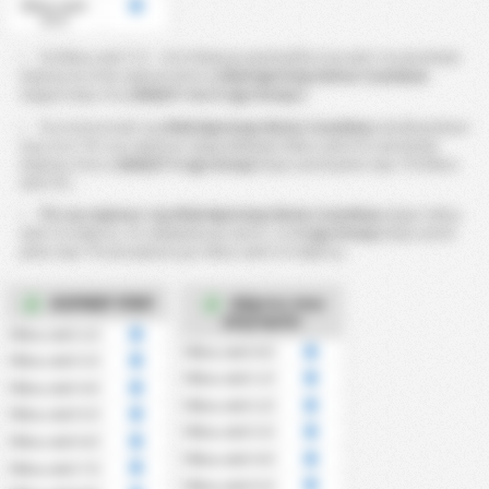
Πάνω από
13.5
Τα Πάνω από 7.5 ~ 13.5 Κόρνερ υπολογίζονται από τα συνολικά
κόρνερ σε έναν αγώνα όπου η
Klub Sportowy Notec Czarnkow
συμμετείχε στη
2026/27 του 3 Liga Group 2
Τα στατιστικά της
Klub Sportowy Notec Czarnkow
υποδεικνύουν
πως στο ?% των αγώνων σημειώθηκαν Πάνω από 9.5 συνολικά
κόρνερ. Ενώ η
2026/27 3 Liga Group 2
έχει κατά μέσο όρο ?% Πάνω
από 9.5.
?% των αγώνων της Klub Sportowy Notec Czarnkow
είχαν πάνω
από 3.5 κάρτες. Σε σύγκριση με αυτό, το
3 Liga Group 2
έχει κατά
μέσο όρο ?% για αγώνες με πάνω από 3.5 κάρτες.
ΚΟΡΝΕΡ ΥΠΕΡ
Κάρτες που
Δέχτηκαν
Πάνω από 2.5
Πάνω από 0.5
Πάνω από 3.5
Πάνω από 1.5
Πάνω από 4.5
Πάνω από 2.5
Πάνω από 5.5
Πάνω από 3.5
Πάνω από 6.5
Πάνω από 4.5
Πάνω από 7.5
Πάνω από 5.5