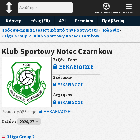
ΠΡΩΤΑΘΛΗΜΑΤΑ
ΜΕΝΟΥ
Κόρνερ
τένις (EN)
API
Premium
Πρόβλεψη
Ποδοσφαιρικά Στατιστικά από την FootyStats
›
Πολωνία
›
3 Liga Group 2
›
Klub Sportowy Notec Czarnkow
Klub Sportowy Notec Czarnkow
Σεζόν
-
Form
ΞΕΚΛΕΙΔΩΣΕ
Σκόραραν
ΞΕΚΛΕΙΔΩΣΕ
Δέχτηκαν
ΞΕΚΛΕΙΔΩΣΕ
Ρίσκο πρόβλεψης -
ΞΕΚΛΕΙΔΩΣΕ
Σεζόν :
2026/27
3 Liga Group 2