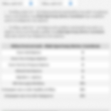
Πάνω από 8.5
Πάνω από 6.5
Τα Πάνω Από 2.5 ~ 8.5 Κόρνερ Κατά υπολογίζονται από τα κόρνερ
που ο αντίπαλος της
Klub Sportowy Notec Czarnkow
έχει κερδίσει
κατά τη διάρκεια του αγώνα.
Το Πάνω από 0.5 ~ 6.5 Κάρτες Αντιπάλου υπολογίζεται από τις
κάρτες που η αντίπαλη ομάδα της
Klub Sportowy Notec Czarnkow
δέχτηκε κατά την διάρκεια ενός αγώνα.
Άλλα Στατιστικά - Klub Sportowy Notec Czarnkow
0
Σουτ Ανά Αγώνα
0
Σουτ Στο Στόχο/ Αγώνα
0
Σουτ Εκτός Στόχου/ Αγώνα
0
Φάουλ Ανά Αγώνα
0
Οφσάιντ / αγώνα
0%
ΜΟ Κατοχής Μπάλας
0%
Σκόραραν και οι Δύο Ομάδες & Νίκη
0%
Σκόραραν και στα Δύο Ημίχρονα