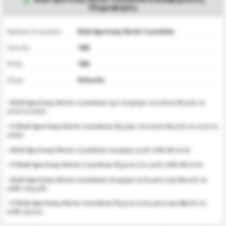
Πληροφορίες
Αγγλική Ονομασία
Klub Sportowy Noteć Czarnków
Γήπεδο
TBD
Πόλη
TBD
Χώρα
Πολωνία
0
•
Klub Sportowy Notec Czarnkow
έχει σκοράρει συνολικά
γκόλ σε
αυτή τη σεζόν.
0
• Η
Klub Sportowy Notec Czarnkow
δέχτηκε συνολικά
γκόλ σε αυτή τη
σεζόν.
0
•
Klub Sportowy Notec Czarnkow
σκοράρει γκόλ κάθε
λεπτά.
0
• Η
Klub Sportowy Notec Czarnkow
δέχεται ένα γκόλ κάθε
λεπτά
0
•
Klub Sportowy Notec Czarnkow
σκοράρει κατά μέσο όρο
γκόλ σε
κάθε παιχνίδι.
0
• Η
Klub Sportowy Notec Czarnkow
δέχεται κατά μέσο όρο
γκόλ σε
κάθε αγώνα.