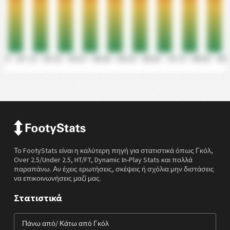
0' - 10'
11' - 20'
21' - 30'
31' - 40'
41' - 50'
51' - 60'
61' - 70'
71' - 80'
81' - 90'
Το FootyStats είναι η καλύτερη πηγή για στατιστικά όπως Γκόλ,
Over 2.5/Under 2.5, HT/FT, Dynamic In-Play Stats και πολλά
παραπάνω. Αν έχεις ερωτήσεις, σκέψεις ή σχόλια μην διστάσεις
να επικοινωνήσεις μαζί μας.
Στατιστικά
Πάνω από/ Κάτω από Γκόλ