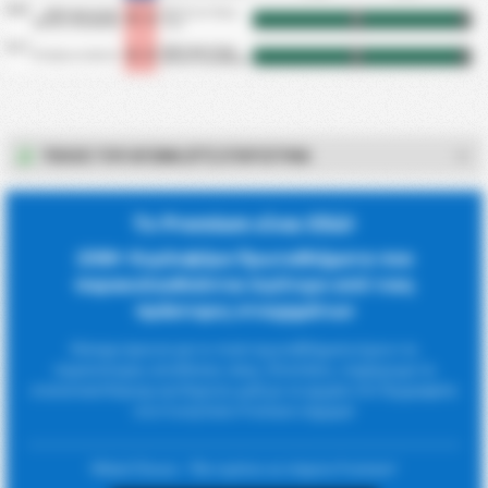
08/8
Klub Sportowy
MKS Grom Nowy
0 - 2
HT
FT
Notec Czarnkow
Staw
31/7
Klub Sportowy
5 - 3
KS Gedania Gdańsk
HT
FT
Notec Czarnkow
ΤΈΛΟΣ ΤΟΥ ΑΓΏΝΑ (FT) ΣΤΑΤΙΣΤΙΚΆ
Το Premium είναι Εδώ!
1500+ Κερδοφόρα Πρωταθλήματα που
παρακολουθούνται λιγότερο από τους
πράκτορες στοιχημάτων
Κάναμε έρευνα για το ποιά πρωταθλήματα έχουν τις
περισσότερες αποδόσεις νίκης. Επιπλέον, παρέχουμε τα
στατιστικά Κόρνερ και Καρτών μαζί με τα αρχεία CSV. Εγγραφείτε
στο FootyStats Premium σήμερα!
Μάικλ Όουεν : 'Θα πρέπει να πάρετε Premium'