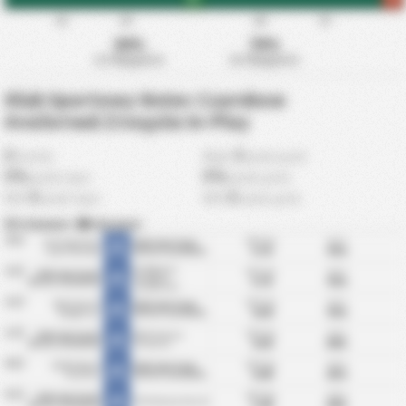
15'
30'
60'
75'
30%
70%
1ο Ημίχρονο
2ο Ημίχρονο
Klub Sportowy Notec Czarnkow
Αναλυτικά Στοιχεία In-Play
0
0
λεπτά
Μαξ.
γκόλ μετά
0%
0%
γκόλ πριν
γκόλ μετά
0
0
ΜΟ
γκόλ πριν
ΜΟ
γκόλ μετά
Σκόραραν
|
Δέχτηκαν
29/5
ΜΟ Γκόλ:
BTTS:
Klub Sportowy
Klub Sportowy
3.75
75%
Lipno Steszew
Notec Czarnkow
Στατιστικά
KS Błękitni
22/5
ΜΟ Γκόλ:
BTTS:
Klub Sportowy
Stargard
3.75
75%
Notec Czarnkow
Στατιστικά
Szczeciński
15/5
ΜΟ Γκόλ:
BTTS:
BKS Chemik
Klub Sportowy
4.50
75%
Bydgoszcz
Notec Czarnkow
Στατιστικά
12/5
ΜΟ Γκόλ:
BTTS:
Klub Sportowy
MKS Victoria
4.50
50%
Notec Czarnkow
Wrzesnia
Στατιστικά
08/5
ΜΟ Γκόλ:
BTTS:
KKPN Bałtyk
Klub Sportowy
4.00
25%
Koszalin
Notec Czarnkow
Στατιστικά
01/5
ΜΟ Γκόλ:
BTTS:
Klub Sportowy
KSS Kotwica Kornik
5.00
50%
Notec Czarnkow