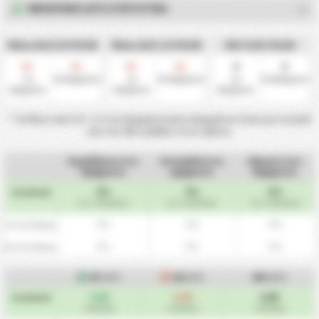
ΗΜΊΧΡΟΝΟ (HT) ΣΤΑΤΙΣΤΙΚΆ
Πάνω Από 0.5 FH/2H
Πάνω Από 1.5 FH/2H
ΜΟ Γκόλ FH/2H
0
0
0
0
0
0
%
%
%
%
1ο
2ο Ημίχρονο
1ο
2ο Ημίχρονο
1ο
2ο Ημίχρονο
Ημίχρονο
Ημίχρονο
Ημίχρονο
* Τα Πάνω από 0.5 -1.5 1ου Ημιχρόνου/2ου Ημιχρόνου είναι για τα γκόλ
και των δύο ομάδων στον αγώνα.
Κερδίζουν στο
Ισοπαλία στο
Χάνουν στο
Ημίχρονο
ημίχρονο
Ημίχρονο
0%
0%
0%
Συνολικά
(0 / 2 Αγώνες)
(0 / 2 Αγώνες)
(0 / 2 Αγώνες)
0%
0%
0%
Εντός Έδρας
0%
0%
0%
Εκτός Έδρας
GF
(HT)
GA
(HT)
ΜΟ
(HT)
0.00
0.00
0.00
Συνολικά
/ Αγώνες
/ Αγώνες
/ Αγώνες