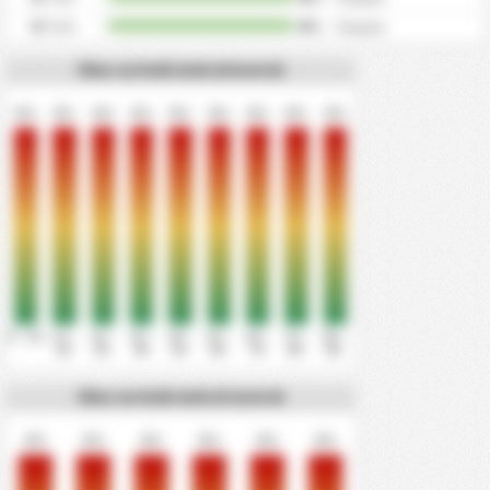
0
Γκόλ
0%
/
0
φορές
Όλα τα Γκόλ Ανά 10 Λεπτά
0%
0%
0%
0%
0%
0%
0%
0%
0%
0' - 10'
11' -
21' -
31' -
41' -
51' -
61' -
71' -
81' -
20'
30'
40'
50'
60'
70'
80'
90'
Όλα τα Γκόλ Ανά 15 Λεπτά
0%
0%
0%
0%
0%
0%