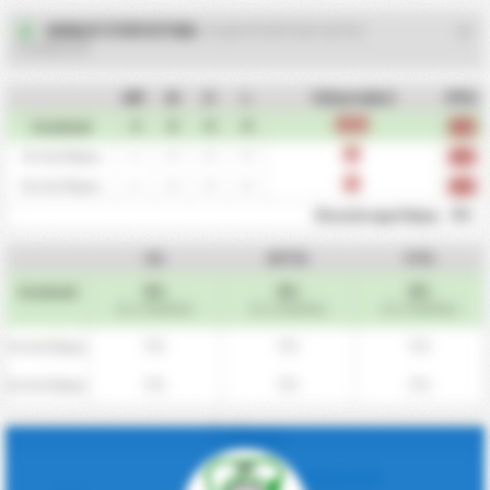
2026/27 ΣΤΑΤΙΣΤΙΚΑ
- KLUB SPORTOWY NOTEC
CZARNKOW
MP
W
D
L
Τελευταία 5
PPG
2
0
0
0
L
L
Συνολικά
0.00
1
0
0
0
L
Εντός Έδρας
0.00
1
0
0
0
L
Εκτός Έδρας
0.00
0%
Πλεονέκτημα Έδρας
CS
BTTS
FTS
0%
0%
0%
Συνολικά
(0 / 2 Αγώνες)
(0 / 2 Αγώνες)
(0 / 2 Αγώνες)
0%
0%
0%
Εντός Έδρας
0%
0%
0%
Εκτός Έδρας
Κόρνερ
ΞΕΚΛΕΙΔΩΣΕ