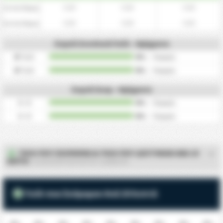
0.00
0.00
0.00
Εντός Έδρας
0.00
0.00
0.00
Εκτός Έδρας
Συχνά Συνολικά Γκόλ - Ημίχρονο
0
Γκόλ
0%
/
0
φορές
0
Γκόλ
0%
/
0
φορές
Συχνά Σκορ - Ημίχρονο
0 - 0
0%
/
0
φορές
0 - 0
0%
/
0
φορές
ΓΚΟΛ ΠΟΥ ΣΚΟΡΑΡΑΝ & ΓΚΟΛ ΠΟΥ ΔΕΧΤΗΚΑΝ ΑΝΑ 10
ΛΕΠΤΑ
- KLUB SPORTOWY NOTEC CZARNKOW
Γκόλ που Σκόραραν Ανά 10 Λεπτά