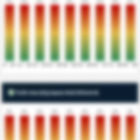
0%
0%
0%
0%
0%
0%
0%
0%
0%
0' - 10'
11' - 20'
21' - 30'
31' - 40'
41' - 50'
51' - 60'
61' - 70'
71' - 80'
81' - 90'
Γκόλ που Δέχτηκαν Ανά 10 Λεπτά
0%
0%
0%
0%
0%
0%
0%
0%
0%