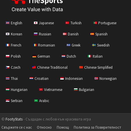
English
Japanese
Turkish
Portuguese
Korean
Russian
Danish
Spanish
French
Romanian
Greek
Swedish
Polish
German
Dutch
Italian
Czech
Chinese Traditional
Chinese Simplified
Thai
Croatian
Indonesian
Norwegian
Hungarian
Vietnamese
Bulgarian
Serbian
Arabic
©
FootyStats
- Създаден с любов към красивата игра
Свържете се с нас
Относно
Помощ
Политика за Поверителност