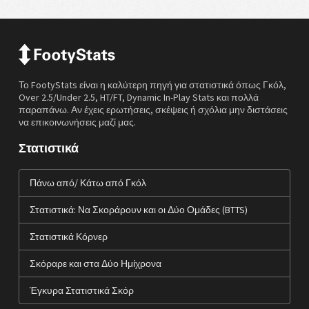
Το FootyStats είναι η καλύτερη πηγή για στατιστικά όπως Γκόλ,
Over 2.5/Under 2.5, HT/FT, Dynamic In-Play Stats και πολλά
παραπάνω. Αν έχεις ερωτήσεις, σκέψεις ή σχόλια μην διστάσεις
να επικοινωνήσεις μαζί μας.
Στατιστικά
Πάνω από/ Κάτω από Γκόλ
Στατιστικά: Να Σκοράρουν και οι Δύο Ομάδες (BTTS)
Στατιστικά Κόρνερ
Σκόραρε και στα Δύο Ημίχρονα
Έγκυρα Στατιστικά Σκόρ