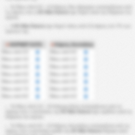
Οι Πάνω Από 0.5 ~ 6.5 Κάρτες Που Δέχτηκαν υπολογίζονται από
τις κάρτες που η
KS Wda Świecie
έχει δεχτεί κατά την διάρκεια του
αγώνα.
Η
KS Wda Świecie
έχει δεχτεί πάνω από 2.5 κάρτες στο ?% των
αγώνων της.
ΚΟΡΝΕΡ ΚΑΤΑ
Κάρτες Αντιπάλου
Πάνω από 2.5
Πάνω από 0.5
Πάνω από 3.5
Πάνω από 1.5
Πάνω από 4.5
Πάνω από 2.5
Πάνω από 5.5
Πάνω από 3.5
Πάνω από 6.5
Πάνω από 4.5
Πάνω από 7.5
Πάνω από 5.5
Πάνω από 8.5
Πάνω από 6.5
Τα Πάνω Από 2.5 ~ 8.5 Κόρνερ Κατά υπολογίζονται από τα
κόρνερ που ο αντίπαλος της
KS Wda Świecie
έχει κερδίσει κατά τη
διάρκεια του αγώνα.
Το Πάνω από 0.5 ~ 6.5 Κάρτες Αντιπάλου υπολογίζεται από τις
κάρτες που η αντίπαλη ομάδα της
KS Wda Świecie
δέχτηκε κατά