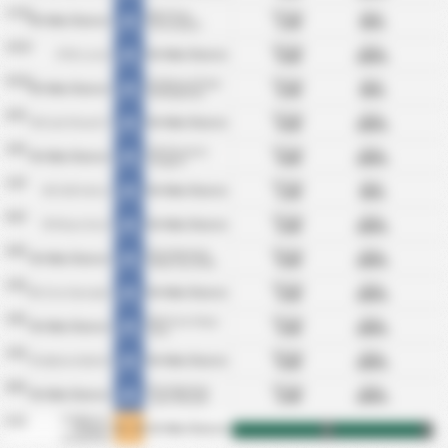
17/10
ΜΟ Γκόλ:
BTTS:
MKS Flota
KS Wda Świecie
1.50
50%
Świnoujście
Στατιστικά
10/10
ΜΟ Γκόλ:
BTTS:
KTSK Luzino
KS Wda Świecie
5.00
100%
Στατιστικά
03/10
ΜΟ Γκόλ:
BTTS:
KS Polonia Środa
KS Wda Świecie
2.50
50%
Wielkopolska
Στατιστικά
26/9
ΜΟ Γκόλ:
BTTS:
KKS Lech Poznań II
KS Wda Świecie
4.50
100%
Στατιστικά
19/9
ΜΟ Γκόλ:
BTTS:
ZKS Kluczevia
KS Wda Świecie
4.00
100%
Stargard
Στατιστικά
12/9
ΜΟ Γκόλ:
BTTS:
KKS 1925 Kalisz
KS Wda Świecie
1.50
50%
Στατιστικά
05/9
ΜΟ Γκόλ:
BTTS:
TKP Elana Toruń
KS Wda Świecie
2.00
100%
Στατιστικά
29/8
ΜΟ Γκόλ:
BTTS:
Klub Sportowy
KS Wda Świecie
5.00
100%
Notec Czarnkow
Στατιστικά
23/8
ΜΟ Γκόλ:
BTTS:
SKS Unia Swarzędz
KS Wda Świecie
3.50
100%
Στατιστικά
19/8
ΜΟ Γκόλ:
BTTS:
MKS Grom Nowy
KS Wda Świecie
3.50
100%
Staw
Στατιστικά
15/8
ΜΟ Γκόλ:
BTTS:
KS Gedania Gdańsk
KS Wda Świecie
5.00
100%
Στατιστικά
08/8
ΜΟ Γκόλ:
BTTS:
Klub Sportowy
KS Wda Świecie
2.00
100%
Lipno Steszew
Στατιστικά
KS Błękitni
01/8
1 - 1
Stargard
KS Wda Świecie
HT
FT
Szczeciński