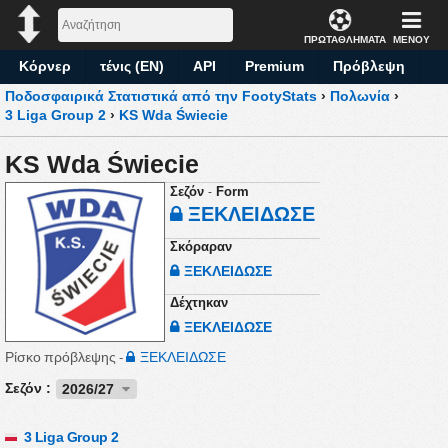
ΠΡΩΤΑΘΛΗΜΑΤΑ
ΜΕΝΟΥ
Κόρνερ
τένις (EN)
API
Premium
Πρόβλεψη
Ποδοσφαιρικά Στατιστικά από την FootyStats
›
Πολωνία
›
3 Liga Group 2
›
KS Wda Świecie
KS Wda Świecie
-
Σεζόν
Form
ΞΕΚΛΕΙΔΩΣΕ
Σκόραραν
ΞΕΚΛΕΙΔΩΣΕ
Δέχτηκαν
ΞΕΚΛΕΙΔΩΣΕ
Ρίσκο πρόβλεψης -
ΞΕΚΛΕΙΔΩΣΕ
Σεζόν :
2026/27
3 Liga Group 2