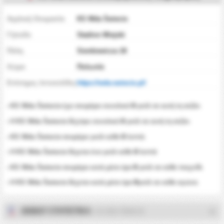
Αγγλική Ονομασία
KS Wda Świecie
Γήπεδο
Stadion Miejski
Πόλη
Sienkiewicza 18
Χώρα
Πολωνία
Επίσημες Ιστοσελίδες
https://wda-swiecie.pl/
0
•
έχει σκοράρει συνολικά
γκόλ σε αυτή τη σεζόν.
KS Wda Świecie
0
• Η
δέχτηκε συνολικά
γκόλ σε αυτή τη σεζόν.
KS Wda Świecie
0
•
σκοράρει γκόλ κάθε
λεπτά.
KS Wda Świecie
0
• Η
δέχεται ένα γκόλ κάθε
λεπτά
KS Wda Świecie
0
•
σκοράρει κατά μέσο όρο
γκόλ σε κάθε παιχνίδι.
KS Wda Świecie
0
• Η
δέχεται κατά μέσο όρο
γκόλ σε κάθε αγώνα.
KS Wda Świecie
2026/27 ΣΤΑΤΙΣΤΙΚΑ
- KS WDA ŚWIECIE