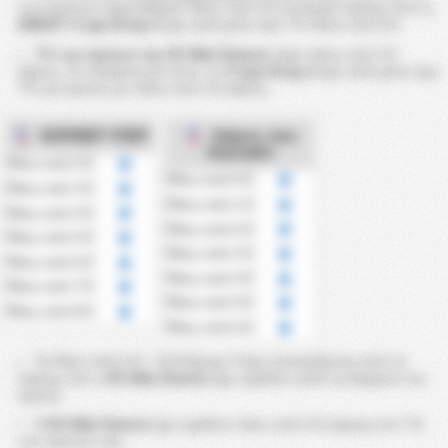
των αγώνων σημειώθηκαν Πάνω από 9.5 συνολικά κόρνερ. Ενώ η
2026/27 3 Liga Group 2
έχει κατά μέσο όρο ?% Πάνω από 9.5.
?% των αγώνων της KS Wda Świecie
είχαν πάνω από 3.5
κάρτες. Σε σύγκριση με αυτό, το
3 Liga Group 2
έχει κατά μέσο όρο
?% για αγώνες με πάνω από 3.5 κάρτες.
ΚΟΡΝΕΡ ΥΠΕΡ
Κάρτες που
Δέχτηκαν
Πάνω από 2.5
Πάνω από 0.5
Πάνω από 3.5
Πάνω από 1.5
Πάνω από 4.5
Πάνω από 2.5
Πάνω από 5.5
Πάνω από 3.5
Πάνω από 6.5
Πάνω από 4.5
Πάνω από 7.5
Πάνω από 5.5
Πάνω από 8.5
Πάνω από 6.5
Τα Πάνω Από 2.5 ~ 8.5 Κόρνερ Υπέρ υπολογίζονται από τα
κόρνερ που η
KS Wda Świecie
έχει κερδίσει κατά τη διάρκεια του
αγώνα.
Η
KS Wda Świecie
έχει κερδίσει πάνω από 4.5 κόρνερ στο ?％
των αγώνων της.