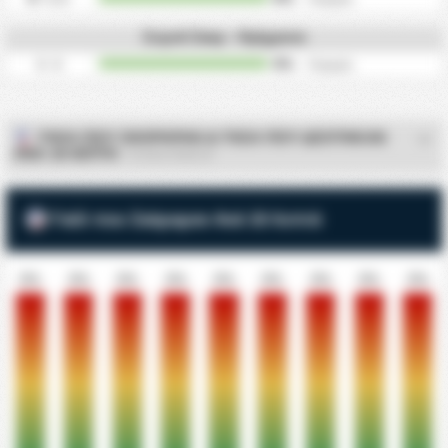
Συχνά Σκορ - Ημίχρονο
0 - 0
/
0
0%
φορές
ΓΚΟΛ ΠΟΥ ΣΚΟΡΑΡΑΝ & ΓΚΟΛ ΠΟΥ ΔΕΧΤΗΚΑΝ
ΑΝΑ 10 ΛΕΠΤΑ
- KS WDA ŚWIECIE
Γκόλ που Σκόραραν Ανά 10 Λεπτά
0%
0%
0%
0%
0%
0%
0%
0%
0%