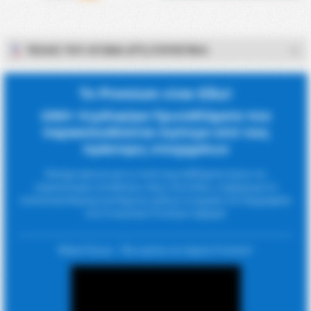
ΤΈΛΟΣ ΤΟΥ ΑΓΏΝΑ (FT) ΣΤΑΤΙΣΤΙΚΆ
Το Premium είναι Εδώ!
1500+ Κερδοφόρα Πρωταθλήματα που
παρακολουθούνται λιγότερο από τους
πράκτορες στοιχημάτων
Κάναμε έρευνα για το ποιά πρωταθλήματα έχουν τις
περισσότερες αποδόσεις νίκης. Επιπλέον, παρέχουμε τα
στατιστικά Κόρνερ και Καρτών μαζί με τα αρχεία CSV. Εγγραφείτε
στο FootyStats Premium σήμερα!
Μάικλ Όουεν : 'Θα πρέπει να πάρετε Premium'