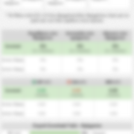
Ημίχρονο
Ημίχρονο
* Τα Πάνω από 0.5 -1.5 1ου Ημιχρόνου/2ου Ημιχρόνου είναι για τα
γκόλ και των δύο ομάδων στον αγώνα.
Κερδίζουν στο
Ισοπαλία στο
Χάνουν στο
Ημίχρονο
ημίχρονο
Ημίχρονο
0%
0%
0%
Συνολικά
(0 / 1 Αγώνες)
(0 / 1 Αγώνες)
(0 / 1 Αγώνες)
0%
0%
0%
Εντός Έδρας
0%
0%
0%
Εκτός Έδρας
(HT)
(HT)
(HT)
GF
GA
ΜΟ
0.00
0.00
0.00
Συνολικά
/ Αγώνες
/ Αγώνες
/ Αγώνες
0.00
0.00
0.00
Εντός Έδρας
0.00
0.00
0.00
Εκτός Έδρας
Συχνά Συνολικά Γκόλ - Ημίχρονο
Γκόλ
/
0
0
0%
φορές