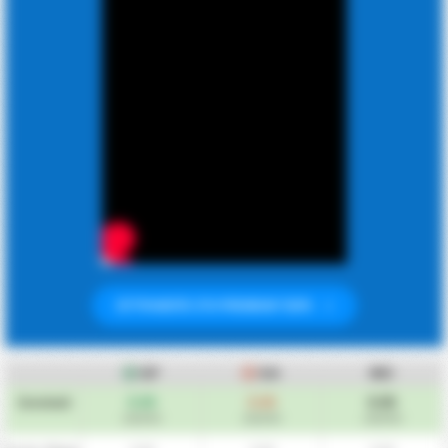
ΕΓΓΡΑΦΕΙΤΕ ΣΤΟ PREMIUM ΤΩΡΑ
GF
GA
ΜΟ
0.00
0.00
0.00
Συνολικά
/αγώνα
/αγώνα
/αγώνα