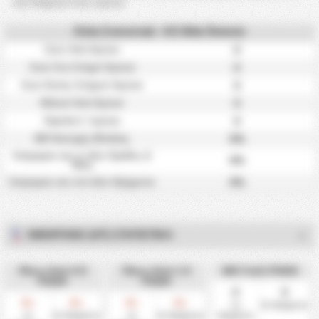
την διάρκεια ενός αγώνα.
Άλλα Στατιστικά - KS Wda Świecie
0
Σουτ Ανά Αγώνα
0
Σουτ Στο Στόχο/ Αγώνα
0
Σουτ Εκτός Στόχου/ Αγώνα
0
Φάουλ Ανά Αγώνα
0
Οφσάιντ / αγώνα
0%
ΜΟ Κατοχής Μπάλας
Σκόραραν και οι Δύο Ομάδες &
0%
Νίκη
0%
Σκόραραν και στα Δύο Ημίχρονα
ΗΜΊΧΡΟΝΟ (HT) ΣΤΑΤΙΣΤΙΚΆ
Πάνω Από 0.5
Πάνω Από 1.5
ΜΟ Γκόλ FH/2H
FH/2H
FH/2H
0
0
0
0
0
0
%
%
%
%
1ο
2ο Ημίχρονο
1ο
2ο Ημίχρονο
1ο
2ο Ημίχρονο
Ημίχρονο