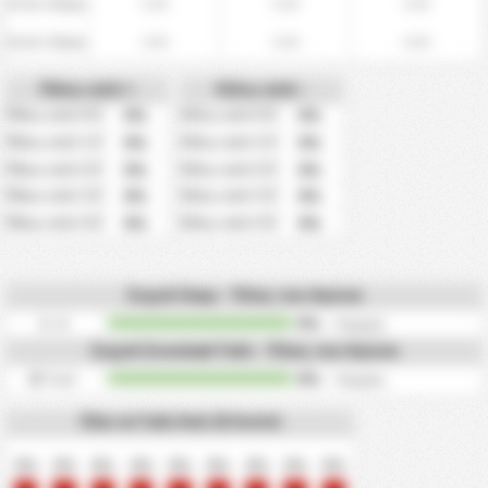
0.00
0.00
0.00
Εντός Έδρας
0.00
0.00
0.00
Εκτός Έδρας
Πάνω από +
Κάτω από -
0%
0%
Πάνω από 0.5
Κάτω από 0.5
0%
0%
Πάνω από 1.5
Κάτω από 1.5
0%
0%
Πάνω από 2.5
Κάτω από 2.5
0%
0%
Πάνω από 3.5
Κάτω από 3.5
0%
0%
Πάνω από 4.5
Κάτω από 4.5
Συχνά Σκορ - Τέλος του Αγώνα
0 - 0
/
0
0%
φορές
Συχνά Συνολικά Γκόλ - Τέλος του Αγώνα
Γκόλ
/
0
0
0%
φορές
Όλα τα Γκόλ Ανά 10 Λεπτά
0%
0%
0%
0%
0%
0%
0%
0%
0%