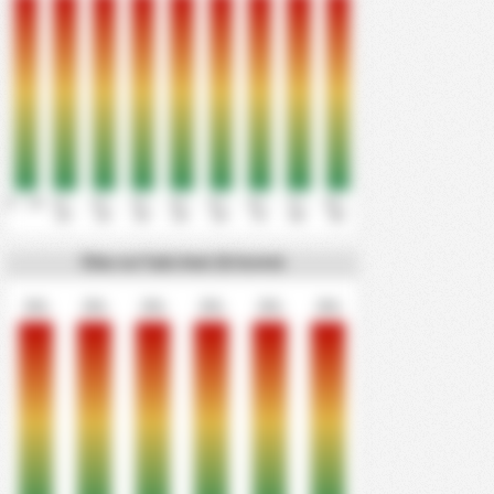
0' - 10'
11' -
21' -
31' -
41' -
51' -
61' -
71' -
81' -
20'
30'
40'
50'
60'
70'
80'
90'
Όλα τα Γκόλ Ανά 15 Λεπτά
0%
0%
0%
0%
0%
0%