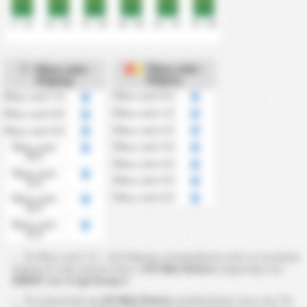
0' - 15'
16' - 30'
31' - 45'
46' - 60'
61' - 75'
76' - 90'
Πάνω από -
Πάνω από -
Κάρτες
Κόρνερ
Πάνω από 0.5
Πάνω από 7.5
Πάνω από 1.5
Πάνω από 8.5
Πάνω από 2.5
Πάνω από 9.5
Πάνω από 3.5
Πάνω από
10.5
Πάνω από 4.5
Πάνω από
Πάνω από 5.5
11.5
Πάνω από 6.5
Πάνω από
12.5
Πάνω από
13.5
Τα Πάνω από 7.5 ~ 13.5 Κόρνερ υπολογίζονται από τα συνολικά
κόρνερ σε έναν αγώνα όπου η
KS Wda Świecie
συμμετείχε στη
2026/27 του 3 Liga Group 2
Τα στατιστικά της
KS Wda Świecie
υποδεικνύουν πως στο ?%