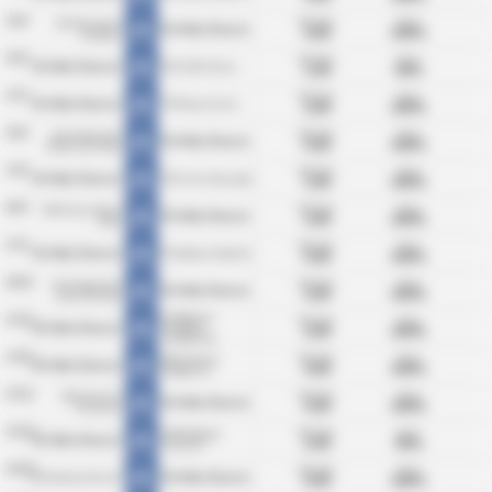
10/4
ΜΟ Γκόλ:
BTTS:
ZKS Kluczevia
KS Wda Świecie
4.00
100%
Stargard
Στατιστικά
03/4
ΜΟ Γκόλ:
BTTS:
KKS 1925 Kalisz
KS Wda Świecie
1.50
50%
Στατιστικά
27/3
ΜΟ Γκόλ:
BTTS:
TKP Elana Toruń
KS Wda Świecie
2.00
100%
Στατιστικά
20/3
ΜΟ Γκόλ:
BTTS:
Klub Sportowy
KS Wda Świecie
5.00
100%
Notec Czarnkow
Στατιστικά
13/3
ΜΟ Γκόλ:
BTTS:
SKS Unia Swarzędz
KS Wda Świecie
3.50
100%
Στατιστικά
06/3
ΜΟ Γκόλ:
BTTS:
MKS Grom Nowy
KS Wda Świecie
3.50
100%
Staw
Στατιστικά
27/2
ΜΟ Γκόλ:
BTTS:
KS Gedania Gdańsk
KS Wda Świecie
5.00
100%
Στατιστικά
28/11
ΜΟ Γκόλ:
BTTS:
Klub Sportowy
KS Wda Świecie
2.00
100%
Lipno Steszew
Στατιστικά
KS Błękitni
21/11
ΜΟ Γκόλ:
BTTS:
Stargard
KS Wda Świecie
2.00
100%
Στατιστικά
Szczeciński
14/11
ΜΟ Γκόλ:
BTTS:
BKS Chemik
KS Wda Świecie
4.00
100%
Bydgoszcz
Στατιστικά
07/11
ΜΟ Γκόλ:
BTTS:
MKS Victoria
KS Wda Świecie
4.50
100%
Wrzesnia
Στατιστικά
31/10
ΜΟ Γκόλ:
BTTS:
KKPN Bałtyk
KS Wda Świecie
2.50
50%
Koszalin
Στατιστικά
24/10
ΜΟ Γκόλ:
BTTS:
KSS Kotwica Kornik
KS Wda Świecie
5.00
100%
Στατιστικά