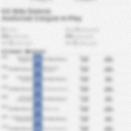
KS Wda Świecie
Αναλυτικά Στοιχεία In-Play
0
0
λεπτά
Μαξ.
γκόλ μετά
0%
0%
γκόλ πριν
γκόλ μετά
0
0
ΜΟ
γκόλ πριν
ΜΟ
γκόλ μετά
Σκόραραν
|
Δέχτηκαν
29/5
ΜΟ Γκόλ:
BTTS:
BKS Chemik
KS Wda Świecie
4.00
100%
Bydgoszcz
Στατιστικά
22/5
ΜΟ Γκόλ:
BTTS:
MKS Victoria
KS Wda Świecie
4.50
100%
Wrzesnia
Στατιστικά
15/5
ΜΟ Γκόλ:
BTTS:
KKPN Bałtyk
KS Wda Świecie
2.50
50%
Koszalin
Στατιστικά
12/5
ΜΟ Γκόλ:
BTTS:
KSS Kotwica Kornik
KS Wda Świecie
5.00
100%
Στατιστικά
08/5
ΜΟ Γκόλ:
BTTS:
MKS Flota
KS Wda Świecie
1.50
50%
Świnoujście
Στατιστικά
01/5
ΜΟ Γκόλ:
BTTS:
KTSK Luzino
KS Wda Świecie
5.00
100%
Στατιστικά
24/4
ΜΟ Γκόλ:
BTTS:
KS Polonia Środa
KS Wda Świecie
2.50
50%
Wielkopolska
Στατιστικά
17/4
ΜΟ Γκόλ:
BTTS:
KKS Lech Poznań II
KS Wda Świecie
4.50
100%
Στατιστικά