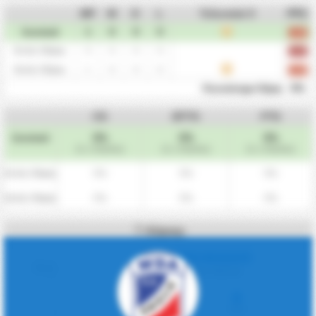
MP
W
D
L
Τελευταία 5
PPG
D
1
0
0
0
Συνολικά
1.00
0
0
0
0
Εντός Έδρας
0.00
1
0
0
0
D
Εκτός Έδρας
1.00
0%
Πλεονέκτημα Έδρας
CS
BTTS
FTS
0%
0%
0%
Συνολικά
(0 / 1 Αγώνες)
(0 / 1 Αγώνες)
(0 / 1 Αγώνες)
0%
0%
0%
Εντός Έδρας
0%
0%
0%
Εκτός Έδρας
Κόρνερ
ΞΕΚΛΕΙΔΩΣΕ
Κόρνερ/ Αγώνα
Υπέρ
Κατά