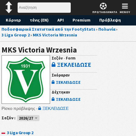
ΠΡΩΤΑΘΛΗΜΑΤΑ
ΜΕΝΟΥ
Κόρνερ
τένις (EN)
API
Premium
Πρόβλεψη
Ποδοσφαιρικά Στατιστικά από την FootyStats
›
Πολωνία
›
3 Liga Group 2
›
MKS Victoria Wrzesnia
MKS Victoria Wrzesnia
Σεζόν
-
Form
ΞΕΚΛΕΙΔΩΣΕ
Σκόραραν
ΞΕΚΛΕΙΔΩΣΕ
Δέχτηκαν
ΞΕΚΛΕΙΔΩΣΕ
Ρίσκο πρόβλεψης -
ΞΕΚΛΕΙΔΩΣΕ
Σεζόν :
2026/27
3 Liga Group 2