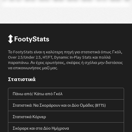
Το FootyStats είναι η καλύτερη πηγή για στατιστικά όπως Γκόλ,
Over 2.5/Under 2.5, HT/FT, Dynamic In-Play Stats και πολλά
παραπάνω. Αν έχεις ερωτήσεις, σκέψεις ή σχόλια μην διστάσεις
να επικοινωνήσεις μαζί μας.
Στατιστικά
Πάνω από/ Κάτω από Γκόλ
Στατιστικά: Να Σκοράρουν και οι Δύο Ομάδες (BTTS)
Στατιστικά Κόρνερ
Σκόραρε και στα Δύο Ημίχρονα