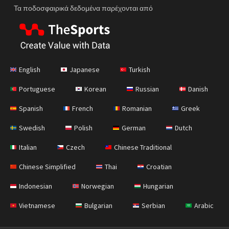
Τα ποδοσφαιρικά δεδομένα παρέχονται από
English
Japanese
Turkish
Portuguese
Korean
Russian
Danish
Spanish
French
Romanian
Greek
Swedish
Polish
German
Dutch
Italian
Czech
Chinese Traditional
Chinese Simplified
Thai
Croatian
Indonesian
Norwegian
Hungarian
Vietnamese
Bulgarian
Serbian
Arabic