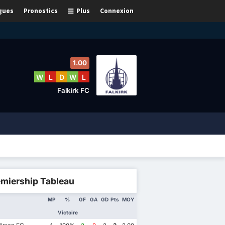
gues
Pronostics
Plus
Connexion
1.00
W
L
D
W
L
Falkirk FC
emiership Tableau
MP
%
GF
GA
GD
Pts
MOY
Victoire