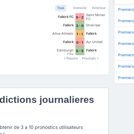
Tous
Domicile
Extérieur
Premiers
Saint Mirren
Falkirk FC
0 - 2
FC
Premiers
Falkirk
Stranraer
3 - 0
Premiers
Alloa Athletic
Falkirk
1 - 1
Falkirk
Ayr United
0 - 1
Premiers
Edinburgh
Falkirk
0 - 5
City
Premiersh
Passés
Prochain
Premiers
Premiers
ictions journalieres
enir de 3 a 10 pronostics utilisateurs