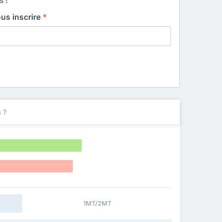
s !
ous inscrire
*
 ?
1MT/2MT