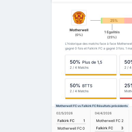
0%
25%
Motherwell
1 Egalités
(0%)
(25%)
L'historique des matchs face à face Motherwel
gagné 0 fois et Falkirk FC a gagné 3 fois. 1 m
50%
50
Plus de 1,5
2 / 4 Matchs
2 / 
50%
25
BTTS
2 / 4 Matchs
Moth
Motherwell FC vs Falkirk FC Résultats précédents
02/5/2026
04/4/2026
Falkirk FC
1
Motherwell FC
2
Falkirk FC
3
Motherwell FC
0