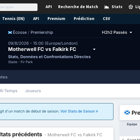
API
Recherche de Match
Stats
Li
Tennis (EN)
API
Premium
Prédiction
CSV
/
Premiership
H2h2 Passés
Écosse
09/8/2026 - 15:00 (Europe/London)
Motherwell FC vs Falkirk FC
Stats, Données et Confrontations Directes
Stade -
Fir Park
otes
Mi-Temps
Joueurs
'agit d'un match de début de saison.
Voir Stats de Saison
Pr
Equipe
ltats précédents
- Motherwell FC vs Falkirk FC