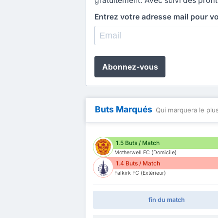
gratuitement. Avec suivi des profit
Entrez votre adresse mail pour v
Abonnez-vous
Buts Marqués
Qui marquera le plus
1.5 Buts / Match
Motherwell FC (Domicile)
1.4 Buts / Match
Falkirk FC (Extérieur)
fin du match