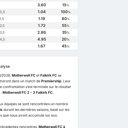
3.60
15
%
1.04
100
0,5
%
1.19
80
1,5
%
1.72
55
2,5
%
2.86
35
3,5
%
4.95
20
4,5
%
1.67
45
%
alyse
8/2026,
Motherwell FC
et
Falkirk FC
se
treront dans un match de
Premiership
. Leur
e confrontation s’est terminée sur le résultat
 :
Motherwell FC 2 - 3 Falkirk FC.
ux équipes se sont rencontrées un nombre
is
durant les dernières saisons, basé sur les
s que nous avont accumulé sur eux.
précédentes rencontres,
Motherwell FC à