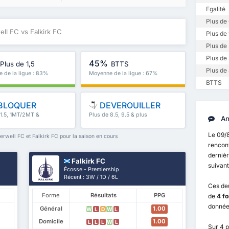
Egalité
Plus de 
ll FC vs Falkirk FC
Plus de 
Plus de 
Plus de 
45%
Plus de 1,5
BTTS
Plus de 
 de la ligue : 83%
Moyenne de la ligue : 67%
BTTS
BLOQUER
DEVEROUILLER
 1.5, 1MT/2MT &
Plus de 8.5, 9.5 & plus
An
Le 09/
rwell FC et Falkirk FC pour la saison en cours
rencon
dernièr
Falkirk FC
suivant
Écosse - Premiership
Récent : 3W / 1D / 6L
Ces de
Forme
Résultats
PPG
de
4 fo
donnée
Général
1.00
W
L
D
W
L
Domicile
1.00
L
L
L
W
L
Sur 4 