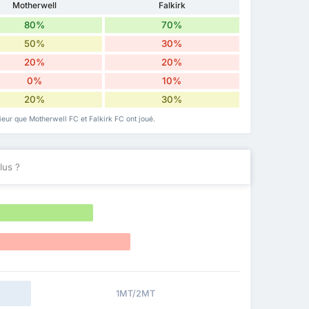
Motherwell
Falkirk
80%
70%
50%
30%
20%
20%
0%
10%
20%
30%
érieur que Motherwell FC et Falkirk FC ont joué.
lus ?
1MT/2MT