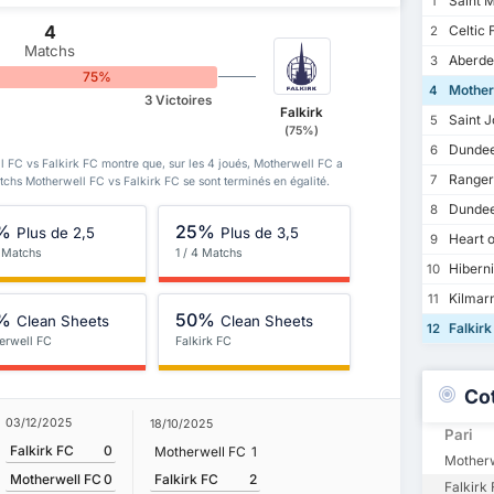
Saint M
1
4
Celtic 
2
Matchs
Aberde
3
75%
Mother
4
3 Victoires
Falkirk
Saint J
5
(75%)
Dundee
6
l FC vs Falkirk FC montre que, sur les 4 joués, Motherwell FC a
Ranger
7
atchs Motherwell FC vs Falkirk FC se sont terminés en égalité.
Dundee
8
%
25%
Plus de 2,5
Plus de 3,5
Heart o
9
4 Matchs
1 / 4 Matchs
Hibern
10
Kilmar
11
%
50%
Clean Sheets
Clean Sheets
Falkirk
12
erwell FC
Falkirk FC
Co
03/12/2025
18/10/2025
Pari
Falkirk FC
0
Motherwell FC
1
Motherw
Falkirk FC
2
Motherwell FC
0
Falkirk 