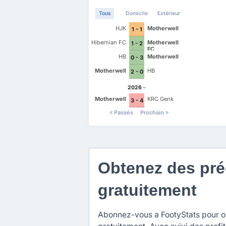
Tous
Domicile
Extérieur
HJK
Motherwell
1 - 1
Hibernian FC
Motherwell
1 - 2
FC
HB
Motherwell
0 - 3
Motherwell
HB
2 - 0
2026
Motherwell
KRC Genk
3 - 4
Passés
Prochain
Obtenez des préd
gratuitement
Abonnez-vous a FootyStats pour obt