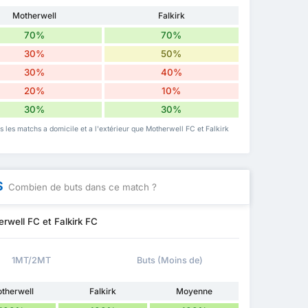
Motherwell
Falkirk
70%
70%
30%
50%
30%
40%
20%
10%
30%
30%
is les matchs a domicile et a l'extérieur que Motherwell FC et Falkirk
S
Combien de buts dans ce match ?
rwell FC et Falkirk FC
1MT/2MT
Buts (Moins de)
therwell
Falkirk
Moyenne