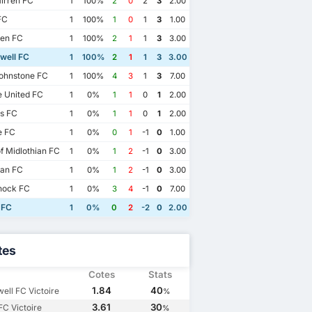
irren FC
1
100%
2
0
2
3
2.00
FC
1
100%
1
0
1
3
1.00
en FC
1
100%
2
1
1
3
3.00
well FC
1
100%
2
1
1
3
3.00
ohnstone FC
1
100%
4
3
1
3
7.00
 United FC
1
0%
1
1
0
1
2.00
s FC
1
0%
1
1
0
1
2.00
 FC
1
0%
0
1
-1
0
1.00
f Midlothian FC
1
0%
1
2
-1
0
3.00
ian FC
1
0%
1
2
-1
0
3.00
nock FC
1
0%
3
4
-1
0
7.00
 FC
1
0%
0
2
-2
0
2.00
tes
Cotes
Stats
1.84
40
ell FC Victoire
%
3.61
30
FC Victoire
%