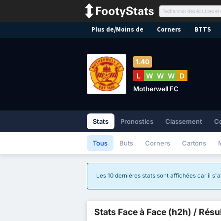
Plus de/Moins de
Corners
BTTS
1.40
L
W
W
W
D
Motherwell FC
Stats
Pronostics
Classement
C
Tous
Buts
Corners
Cartons
Les 10 dernières stats sont affichées car il s
Stats Face à Face (h2h) / Résu