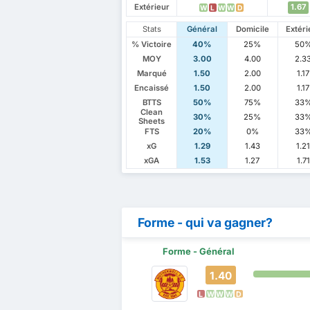
Extérieur
1.67
W
L
W
W
D
Stats
Général
Domicile
Extéri
% Victoire
40%
25%
50
MOY
3.00
4.00
2.3
Marqué
1.50
2.00
1.17
Encaissé
1.50
2.00
1.17
BTTS
50%
75%
33
Clean
30%
25%
33
Sheets
FTS
20%
0%
33
xG
1.29
1.43
1.2
xGA
1.53
1.27
1.71
Forme - qui va gagner?
Forme - Général
1.40
L
W
W
W
D