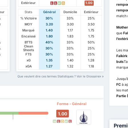
Extérieur
1.00
L
L
W
D
rempor
rempor
eur
Stats
Général
Domicile
Extérieur
match 
%
% Victoire
30%
33%
25%
3
MOY
3.20
3.00
3.50
Mother
Marqué
1.40
1.17
1.75
que
Fa
Encaissé
1.80
1.83
1.75
l’extér
%
BTTS
40%
33%
50%
Clean
%
30%
33%
25%
Les ma
Sheets
%
FTS
30%
33%
25%
Falkirk
1
xG
1.35
1.40
1.28
buts
Ta
xGA
1.27
1.32
1.18
marquen
Que veulent dire ces termes Statistiques ? Voir le Glossaire
Jusqu’à
FC
à a
les ma
Partie
Forme - Général
1.00
W
L
D
W
L
Premi