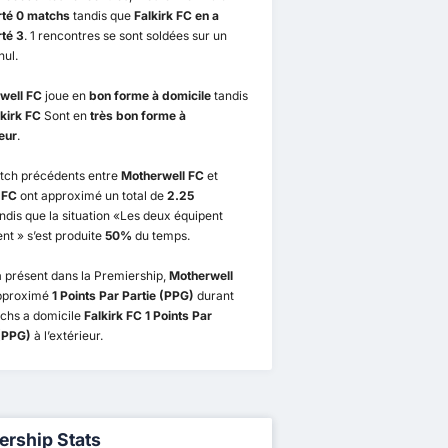
té 0 matchs
tandis que
Falkirk FC en a
té 3
. 1 rencontres se sont soldées sur un
nul.
well FC
joue en
bon forme à domicile
tandis
lkirk FC
Sont en
très bon forme à
ieur
.
tch précédents entre
Motherwell FC
et
 FC
ont approximé un total de
2.25
ndis que la situation «Les deux équipent
t » s’est produite
50%
du temps.
 présent dans la Premiership,
Motherwell
pproximé
1 Points Par Partie (PPG)
durant
tchs a domicile
Falkirk FC 1 Points Par
 (PPG)
à l’extérieur.
ership Stats