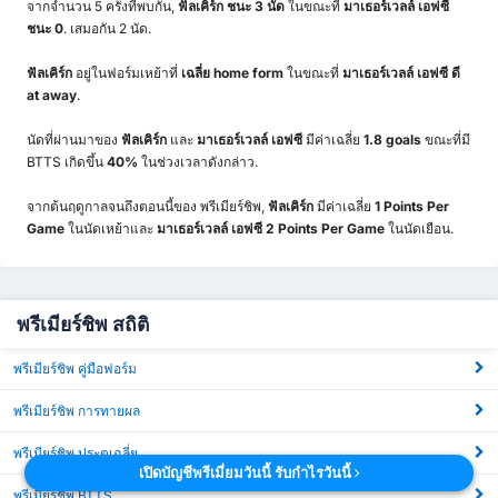
จากจำนวน 5 ครั้งที่พบกัน,
ฟัลเคิร์ก ชนะ 3 นัด
ในขณะที่
มาเธอร์เวลล์ เอฟซี
ชนะ 0
. เสมอกัน 2 นัด.
ฟัลเคิร์ก
อยู่ในฟอร์มเหย้าที่
เฉลี่ย home form
ในขณะที่
มาเธอร์เวลล์ เอฟซี
ดี
at away
.
นัดที่ผ่านมาของ
ฟัลเคิร์ก
และ
มาเธอร์เวลล์ เอฟซี
มีค่าเฉลี่ย
1.8 goals
ขณะที่มี
BTTS เกิดขึ้น
40%
ในช่วงเวลาดังกล่าว.
จากต้นฤดูกาลจนถึงตอนนี้ของ พรีเมียร์ชิพ,
ฟัลเคิร์ก
มีค่าเฉลี่ย
1 Points Per
Game
ในนัดเหย้าและ
มาเธอร์เวลล์ เอฟซี 2 Points Per Game
ในนัดเยือน.
พรีเมียร์ชิพ สถิติ
พรีเมียร์ชิพ คู่มือฟอร์ม
พรีเมียร์ชิพ การทายผล
พรีเมียร์ชิพ ประตูเฉลี่ย
เปิดบัญชีพรีเมี่ยมวันนี้ รับกำไรวันนี้
พรีเมียร์ชิพ BTTS