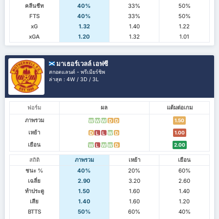
คลีนชีท
40%
33%
50%
FTS
40%
33%
50%
xG
1.32
1.40
1.22
xGA
1.20
1.32
1.01
มาเธอร์เวลล์ เอฟซี
สกอตแลนด์ - พรีเมียร์ชิพ
ล่าสุด : 4W / 3D / 3L
ฟอร์ม
ผล
แต้มต่อเกม
ภาพรวม
1.50
W
W
W
D
D
เหย้า
1.00
D
L
L
W
D
เยือน
2.00
W
L
W
W
D
สถิติ
ภาพรวม
เหย้า
เยือน
ชนะ %
40%
20%
60%
เฉลี่ย
2.90
3.20
2.60
ทำประตู
1.50
1.60
1.40
เสีย
1.40
1.60
1.20
BTTS
50%
60%
40%