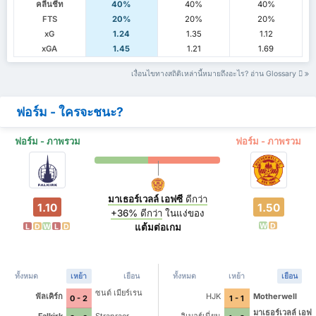
คลีนชีท
40%
40%
40%
FTS
20%
20%
20%
xG
1.24
1.35
1.12
xGA
1.45
1.21
1.69
เงื่อนไขทางสถิติเหล่านี้หมายถึงอะไร? อ่าน Glossary
ฟอร์ม - ใครจะชนะ?
ฟอร์ม - ภาพรวม
ฟอร์ม - ภาพรวม
มาเธอร์เวลล์ เอฟซี
ดีกว่า
1.10
1.50
+36%
ดีกว่า
ในแง่ของ
W
D
แต้มต่อเกม
L
D
W
L
D
ทั้งหมด
เหย้า
เยือน
ทั้งหมด
เหย้า
เยือน
ซนต์ เมียร์เรน
ฟัลเคิร์ก
HJK
Motherwell
0 - 2
1 - 1
มาเธอร์เวลล์ เอฟ