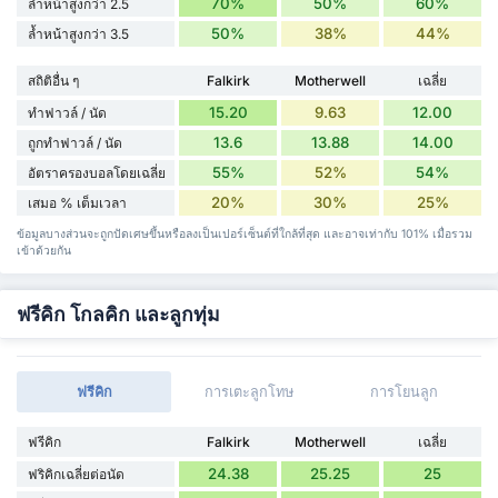
70%
50%
60%
ล้ำหน้าสูงกว่า 2.5
50%
38%
44%
ล้ำหน้าสูงกว่า 3.5
สถิติอื่น ๆ
Falkirk
Motherwell
เฉลี่ย
15.20
9.63
12.00
ทำฟาวล์ / นัด
13.6
13.88
14.00
ถูกทำฟาวล์ / นัด
55%
52%
54%
อัตราครองบอลโดยเฉลี่ย
20%
30%
25%
เสมอ % เต็มเวลา
ข้อมูลบางส่วนจะถูกปัดเศษขึ้นหรือลงเป็นเปอร์เซ็นต์ที่ใกล้ที่สุด และอาจเท่ากับ 101% เมื่อรวม
เข้าด้วยกัน
ฟรีคิก โกลคิก และลูกทุ่ม
ฟรีคิก
การเตะลูกโทษ
การโยนลูก
ฟรีคิก
Falkirk
Motherwell
เฉลี่ย
24.38
25.25
25
ฟริคิกเฉลี่ยต่อนัด