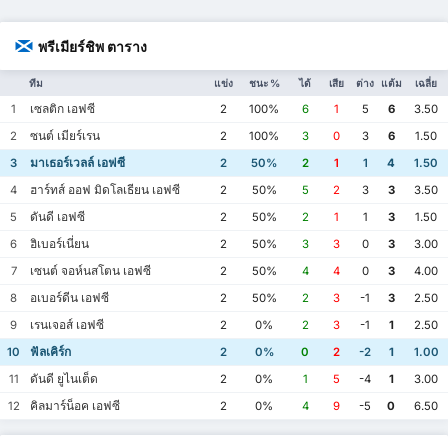
พรีเมียร์ชิพ ตาราง
ทีม
แข่ง
ชนะ %
ได้
เสีย
ต่าง
แต้ม
เฉลี่ย
เซลติก เอฟซี
1
2
100%
6
1
5
6
3.50
ซนต์ เมียร์เรน
2
2
100%
3
0
3
6
1.50
มาเธอร์เวลล์ เอฟซี
3
2
50%
2
1
1
4
1.50
ฮาร์ทส์ ออฟ มิดโลเธียน เอฟซี
4
2
50%
5
2
3
3
3.50
ดันดี เอฟซี
5
2
50%
2
1
1
3
1.50
ฮิเบอร์เนี่ยน
6
2
50%
3
3
0
3
3.00
เซนต์ จอห์นสโตน เอฟซี
7
2
50%
4
4
0
3
4.00
อเบอร์ดีน เอฟซี
8
2
50%
2
3
-1
3
2.50
เรนเจอส์ เอฟซี
9
2
0%
2
3
-1
1
2.50
ฟัลเคิร์ก
10
2
0%
0
2
-2
1
1.00
ดันดี ยูไนเต็ด
11
2
0%
1
5
-4
1
3.00
คิลมาร์น็อค เอฟซี
12
2
0%
4
9
-5
0
6.50