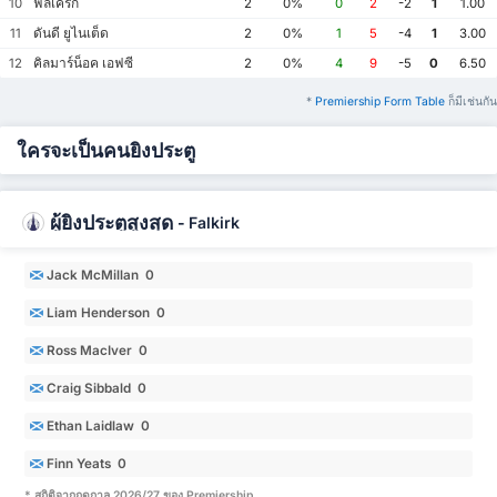
ฟัลเคิร์ก
10
2
0%
0
2
-2
1
1.00
ดันดี ยูไนเต็ด
11
2
0%
1
5
-4
1
3.00
คิลมาร์น็อค เอฟซี
12
2
0%
4
9
-5
0
6.50
*
Premiership Form Table
ก็มีเช่นกัน
ใครจะเป็นคนยิงประตู
ผู้ยิงประตูสูงสุด
-
Falkirk
Jack McMillan 0
Liam Henderson 0
Ross MacIver 0
Craig Sibbald 0
Ethan Laidlaw 0
Finn Yeats 0
* สถิติจากฤดูกาล 2026/27 ของ Premiership