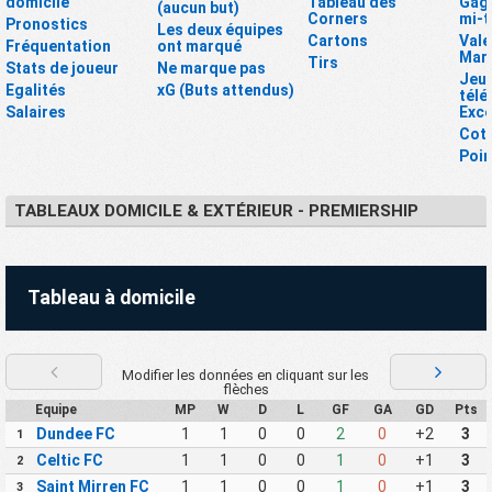
domicile
Tableau des
Gagn
(aucun but)
Corners
mi-
Pronostics
Les deux équipes
Cartons
Vale
Fréquentation
ont marqué
Mar
Tirs
Stats de joueur
Ne marque pas
Jeux
Egalités
xG (Buts attendus)
tél
Salaires
Exce
Cot
Poin
TABLEAUX DOMICILE & EXTÉRIEUR - PREMIERSHIP
Tableau à domicile
Modifier les données en cliquant sur les
flèches
Equipe
MP
W
D
L
GF
GA
GD
Pts
Dundee FC
1
1
0
0
2
0
+2
3
1
Celtic FC
1
1
0
0
1
0
+1
3
2
Saint Mirren FC
1
1
0
0
1
0
+1
3
3