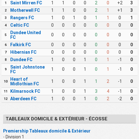
Saint Mirren FC
1
1
0
0
2
0
+2
3
1
Motherwell FC
1
1
0
0
2
1
+1
3
2
Rangers FC
1
0
1
0
1
1
0
1
3
Celtic FC
0
0
0
0
0
0
0
0
4
Dundee United
0
0
0
0
0
0
0
0
5
FC
Falkirk FC
0
0
0
0
0
0
0
0
6
Hibernian FC
0
0
0
0
0
0
0
0
7
Dundee FC
1
0
0
1
0
1
-1
0
8
Saint Johnstone
1
0
0
1
0
1
-1
0
9
FC
Heart of
1
0
0
1
1
2
-1
0
10
Midlothian FC
Kilmarnock FC
1
0
0
1
3
4
-1
0
11
Aberdeen FC
1
0
0
1
0
2
-2
0
12
TABLEAUX DOMICILE & EXTÉRIEUR - ÉCOSSE
Premiership Tableaux domicile & Extérieur
- Division 1