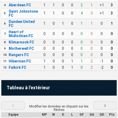
Aberdeen FC
1
1
0
0
2
1
+1
3
4
Saint Johnstone
1
1
0
0
4
3
+1
3
5
FC
Dundee United
1
0
1
0
1
1
0
1
6
FC
Heart of
0
0
0
0
0
0
0
0
7
Midlothian FC
Kilmarnock FC
0
0
0
0
0
0
0
0
8
Motherwell FC
0
0
0
0
0
0
0
0
9
Rangers FC
0
0
0
0
0
0
0
0
10
Hibernian FC
1
0
0
1
1
2
-1
0
11
Falkirk FC
1
0
0
1
0
2
-2
0
12
Tableau à l'extérieur
Modifier les données en cliquant sur les
flèches
Equipe
MP
W
D
L
GF
GA
GD
Pts