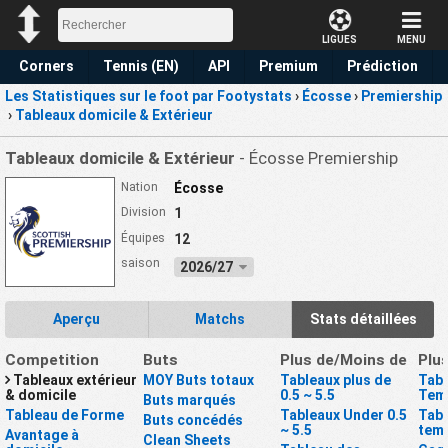
LIGUES
MENU
Corners
Tennis (EN)
API
Premium
Prédiction
Les Statistiques sur le foot par Footystats
›
Écosse
›
Premiership
›
Tableaux domicile & Extérieur
Tableaux domicile & Extérieur
- Écosse Premiership
Nation
Écosse
Division
1
Équipes
12
saison
2026/27
Aperçu
Matchs
Stats détaillées
Competition
Buts
Plus de/Moins de
Plu
Tableaux extérieur
MOY Buts totaux
Tableaux plus de
Tabl
& domicile
0.5 ~ 5.5
Tem
Buts marqués
Tableau de Forme
Tableaux Under 0.5
Tabl
Buts concédés
~ 5.5
tem
Avantage à
Clean Sheets