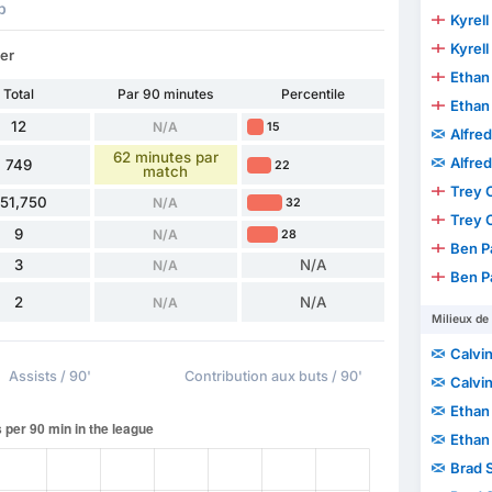
p
Kyrell
Kyrell
er
Ethan
Total
Par 90 minutes
Percentile
Ethan
12
N/A
15
Alfre
62 minutes par
Alfre
749
22
match
Trey 
51,750
N/A
32
Trey 
9
N/A
28
Ben P
3
N/A
N/A
Ben P
2
N/A
N/A
Milieux de 
Calvin
Assists / 90'
Contribution aux buts / 90'
Calvin
Ethan
Ethan
Brad 