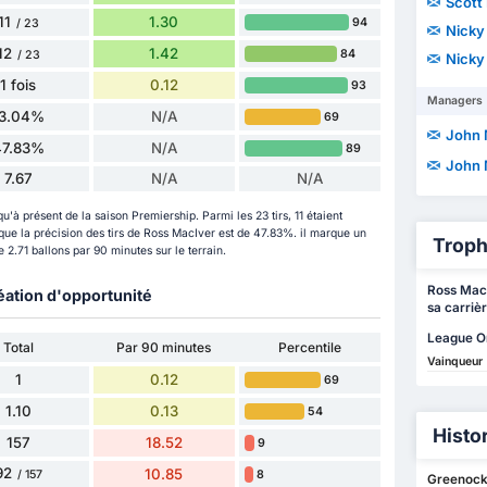
Scott
11
1.30
94
/ 23
Nicky
12
1.42
84
/ 23
Nicky
1 fois
0.12
93
Managers
13.04%
N/A
69
John
47.83%
N/A
89
John
7.67
N/A
N/A
u'à présent de la saison Premiership. Parmi les 23 tirs, 11 étaient
e que la précision des tirs de Ross MacIver est de 47.83%. il marque un
Troph
 2.71 ballons par 90 minutes sur le terrain.
Ross MacI
éation d'opportunité
sa carrièr
League O
Total
Par 90 minutes
Percentile
Vainqueur
1
0.12
69
1.10
0.13
54
Histo
157
18.52
9
92
10.85
8
/ 157
Greenock