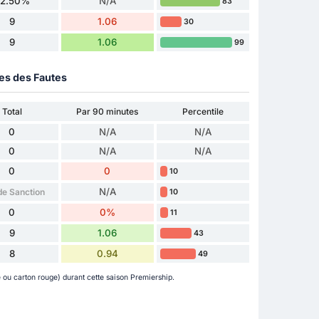
62.50%
N/A
83
9
1.06
30
9
1.06
99
ues des Fautes
Total
Par 90 minutes
Percentile
0
N/A
N/A
0
N/A
N/A
0
0
10
N/A
de Sanction
10
0
0%
11
9
1.06
43
8
0.94
49
 ou carton rouge) durant cette saison Premiership.