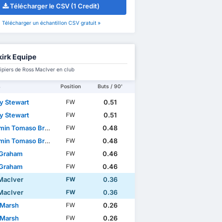
Télécharger le CSV (1 Credit)
Télécharger un échantillon CSV gratuit »
kirk Equipe
ipiers de Ross MacIver en club
s
Position
Buts / 90'
y Stewart
0.51
FW
y Stewart
0.51
FW
in Tomaso Broggio
0.48
FW
in Tomaso Broggio
0.48
FW
 Graham
0.46
FW
 Graham
0.46
FW
MacIver
0.36
FW
MacIver
0.36
FW
 Marsh
0.26
FW
 Marsh
0.26
FW