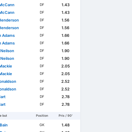
 McCann
1.43
DF
 McCann
1.43
DF
Henderson
1.56
DF
Henderson
1.56
DF
n Adams
1.66
DF
n Adams
1.66
DF
 Neilson
1.90
DF
 Neilson
1.90
DF
Mackie
2.05
DF
Mackie
2.05
DF
Donaldson
2.52
DF
Donaldson
2.52
DF
art
2.78
DF
art
2.78
DF
e but
Position
Pris / 90'
 Bain
1.48
GK