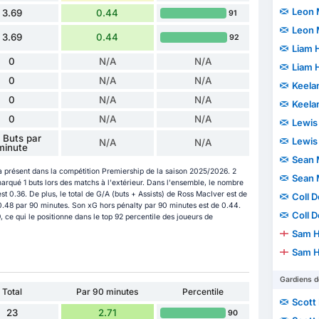
Leon
3.69
0.44
91
Leon
3.69
0.44
92
Liam 
0
N/A
N/A
Liam 
0
N/A
N/A
Keela
0
N/A
N/A
Keela
0
N/A
N/A
Lewis
 Buts par
Lewis
N/A
N/A
minute
Sean 
 présent dans la compétition Premiership de la saison 2025/2026. 2
Sean 
marqué 1 buts lors des matchs à l'extérieur. Dans l'ensemble, le nombre
 0.36. De plus, le total de G/A (buts + Assists) de Ross MacIver est de
Coll 
e 0.48 par 90 minutes. Son xG hors pénalty par 90 minutes est de 0.44.
Coll 
 ce qui le positionne dans le top 92 percentile des joueurs de
Sam H
Sam H
Gardiens d
Total
Par 90 minutes
Percentile
Scott
23
2.71
90