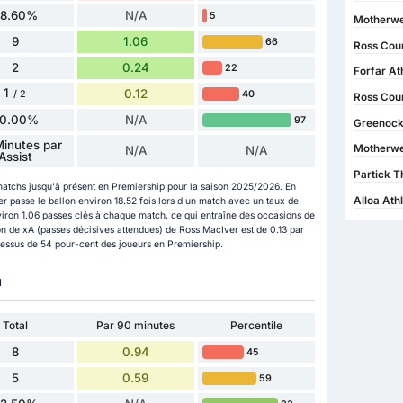
58.60%
N/A
5
Motherwe
9
1.06
66
Ross Coun
2
0.24
22
Forfar At
1
0.12
40
/ 2
Ross Coun
0.00%
N/A
97
Greenock
inutes par
Motherwel
N/A
N/A
Assist
Partick Th
matchs jusqu'à présent en Premiership pour la saison 2025/2026. En
Alloa Athl
 passe le ballon environ 18.52 fois lors d'un match avec un taux de
viron 1.06 passes clés à chaque match, ce qui entraîne des occasions de
on de xA (passes décisives attendues) de Ross MacIver est de 0.13 par
 dessus de 54 pour-cent des joueurs en Premiership.
u
Total
Par 90 minutes
Percentile
8
0.94
45
5
0.59
59