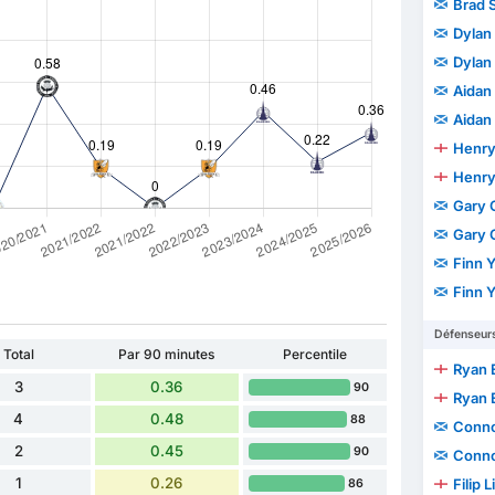
Brad 
Dylan 
Dylan 
Aidan
Aidan
Henry
Henry
Gary 
Gary 
Finn 
Finn 
Défenseur
Total
Par 90 minutes
Percentile
Ryan 
3
0.36
90
Ryan 
4
0.48
88
Conno
2
0.45
90
Conno
1
0.26
Filip 
86