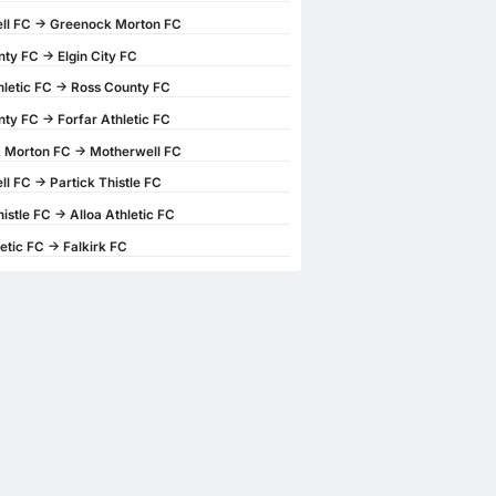
ll FC -> Greenock Morton FC
ty FC -> Elgin City FC
hletic FC -> Ross County FC
ty FC -> Forfar Athletic FC
 Morton FC -> Motherwell FC
l FC -> Partick Thistle FC
istle FC -> Alloa Athletic FC
etic FC -> Falkirk FC