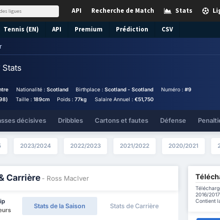
API
Recherche de Match
Stats
Li
Tennis (EN)
API
Premium
Prédiction
CSV
r
r
Stats
ntre
Nationalité :
Scotland
Birthplace :
Scotland - Scotland
Numéro :
#9
98)
Taille :
189cm
Poids :
77kg
Salaire Annuel :
€51,750
asses décisives
Dribbles
Cartons et fautes
Défense
Penalti
5
2023/2024
2022/2023
2021/2022
2020/2021
Télécha
& Carrière
- Ross MacIver
Télécharg
2016/2017 
Contient l
ip
Stats de la Saison
Stats de Carrière
eurs