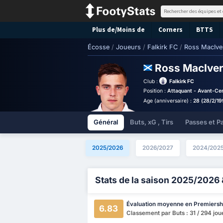
Plus de/Moins de
Corners
BTTS
Écosse
/
Joueurs
/
Falkirk FC
/
Ross MacIve
Ross MacIve
Club :
Falkirk FC
Position :
Attaquant - Avant-Ce
Age (anniversaire) :
28 (28/2/19
Général
Buts, xG , Tirs
Passes et P
2025/2026
2026/2027
2024/202
Stats de la saison 2025/2026 
Évaluation moyenne en Premiersh
6.83
Classement par Buts : 31 / 294 jou