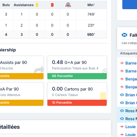
Buts
Assistances
Min'
PEN
3
1
0
0
0
749'
1
2
0
0
0
231'
Fal
4
3
0
0
0
980'
Les coéqu
miership
Attaquant
0.48
Assists par 90
G+A par 90
Barne
 d'Assists
Participation Totale aux Buts 4
Barne
entile
88 Percentile
Benjam
Benjam
0.00
xA Par 90
Cartons par 90
Brian
sists Attendus
0 Cartons Totaux
Brian
entile
10 Percentile
Ross 
Ross 
taillées
Louie
Louie