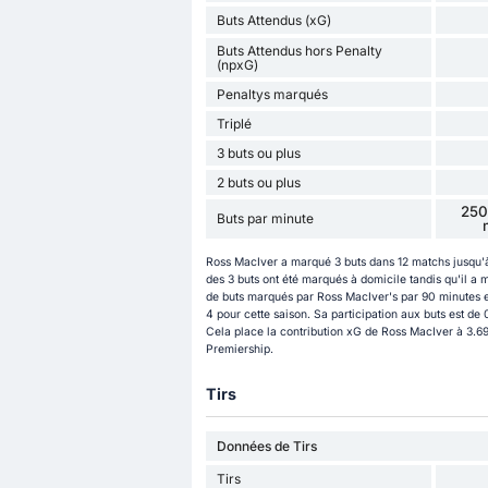
Buts Attendus (xG)
Buts Attendus hors Penalty
(npxG)
Penaltys marqués
Triplé
3 buts ou plus
2 buts ou plus
250
Buts par minute
Ross MacIver a marqué 3 buts dans 12 matchs jusqu'à
des 3 buts ont été marqués à domicile tandis qu'il a 
de buts marqués par Ross MacIver's par 90 minutes est
4 pour cette saison. Sa participation aux buts est d
Cela place la contribution xG de Ross MacIver à 3.69,
Premiership.
Tirs
Données de Tirs
Tirs