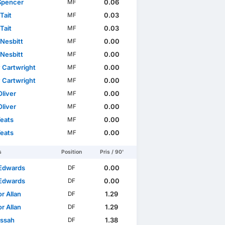
Spencer
0.06
MF
Tait
0.03
MF
Tait
0.03
MF
 Nesbitt
0.00
MF
 Nesbitt
0.00
MF
 Cartwright
0.00
MF
 Cartwright
0.00
MF
Oliver
0.00
MF
Oliver
0.00
MF
Yeats
0.00
MF
Yeats
0.00
MF
s
Position
Pris / 90'
Edwards
0.00
DF
Edwards
0.00
DF
r Allan
1.29
DF
r Allan
1.29
DF
Lissah
1.38
DF