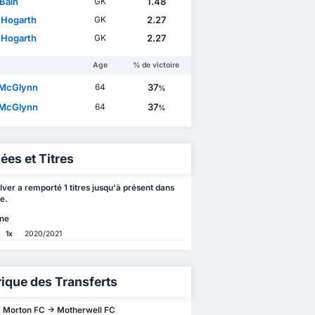
 Bain
1.48
GK
 Hogarth
2.27
GK
 Hogarth
2.27
GK
Age
% de victoire
 McGlynn
37
64
%
 McGlynn
37
64
%
ées et Titres
ver a remporté 1 titres jusqu'à présent dans
e.
ne
1x
2020/2021
rique des Transferts
 Morton FC -> Motherwell FC