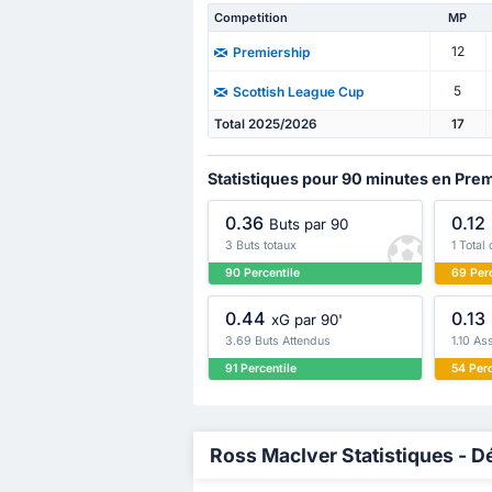
Competition
MP
12
Premiership
5
Scottish League Cup
Total 2025/2026
17
Statistiques pour 90 minutes en Pre
0.36
0.12
Buts par 90
3 Buts totaux
1 Total
90 Percentile
69 Perc
0.44
0.13
xG par 90'
3.69 Buts Attendus
1.10 As
91 Percentile
54 Perc
Ross MacIver Statistiques - Dé