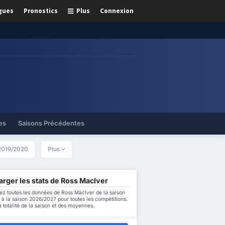
gues
Pronostics
Plus
Connexion
es
Saisons Précédentes
2019/2020
Plus
rger les stats de Ross MacIver
ez toutes les données de Ross MacIver de la saison
à la saison 2026/2027 pour toutes les compétitions.
a totalité de la saison et des moyennes.