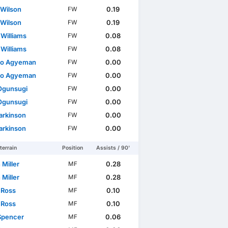
 Wilson
0.19
FW
 Wilson
0.19
FW
 Williams
0.08
FW
 Williams
0.08
FW
do Agyeman
0.00
FW
do Agyeman
0.00
FW
Ogunsugi
0.00
FW
Ogunsugi
0.00
FW
arkinson
0.00
FW
arkinson
0.00
FW
terrain
Position
Assists / 90'
 Miller
0.28
MF
 Miller
0.28
MF
 Ross
0.10
MF
 Ross
0.10
MF
Spencer
0.06
MF