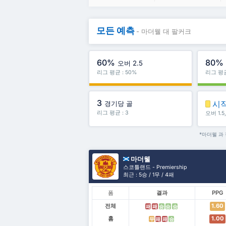
모든 예측
- 마더웰 대 팔커크
60%
80%
오버 2.5
리그 평균 : 50%
리그 평균
3
시
경기당 골
리그 평균 : 3
오버 1.
*마더웰 과
마더웰
스코틀랜드 - Premiership
최근 : 5승 / 1무 / 4패
폼
결과
PPG
전체
1.60
패
패
승
승
승
홈
1.00
무
패
패
승