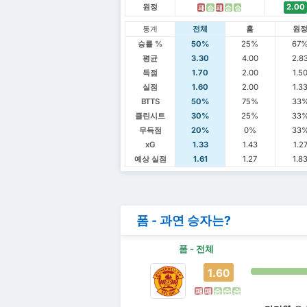
원정
2.00
패
승
패
승
승
통계
전체
홈
원
승률 %
50%
25%
67
평균
3.30
4.00
2.8
득점
1.70
2.00
1.5
실점
1.60
2.00
1.3
BTTS
50%
75%
33
클린시트
30%
25%
33
무득점
20%
0%
33
xG
1.33
1.43
1.2
예상 실점
1.61
1.27
1.8
폼 - 과연 승자는?
폼 - 전체
1.60
패
패
승
승
승