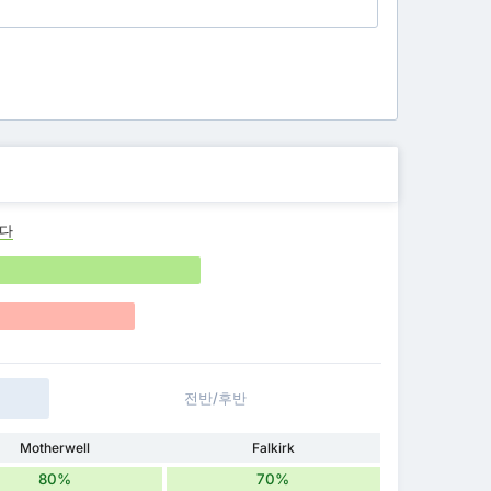
나다
전반/후반
Motherwell
Falkirk
80%
70%