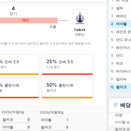
St. 미렌
1
4
셀틱
2
경기
애버딘
3
75%
마더웰
4
3 승
Falkirk
세인트 
5
(75%)
던디 유
6
, 마더웰 가 0 경기에서 승리하고 팔커크 가 3 경기에서 승리 했음을 나타
레인저스
7
던디
8
%
25%
오버 2.5
오버 3.5
하츠
9
4 경기
1 / 4 경기
하이버니
10
킬마녹
11
%
50%
클린시트
클린시트
팔커크
12
웰
팔커크
배당
2025년12월3일
2025년10월18일
마켓
팔커크
0
마더웰
1
마더웰 승
팔커크
2
마더웰
0
팔커크 승