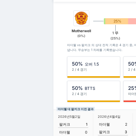
0%
25%
Motherwell
1 무
(0%)
(25%)
마더웰 vs 팔커크 의 상대 전적 기록은 4 경기 중
냅니다. 무승부는 1 차례를 기록했습니다.
50%
50
오버 1.5
2 / 4 경기
2 / 
50%
25
BTTS
2 / 4 경기
마더
마더웰 대 팔커크 이전 결과
2026년5월2일
2026년4월4일
팔커크
1
마더웰
2
팔커크
3
마더웰
0