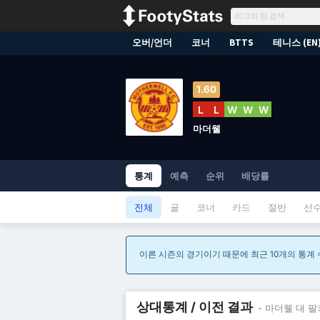
오버/언더
코너
BTTS
테니스 (EN
1.60
L
L
W
W
W
마더웰
통계
예측
순위
배당률
전체
골
코너
카드
절반
선
이른 시즌의 경기이기 때문에 최근 10개의 통계
상대통계 / 이전 결과
- 마더웰 대 