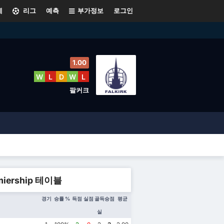
계
리그
예측
부가정보
로그인
1.00
W
L
D
W
L
팔커크
miership 테이블
경기
승률 %
득점
실점
골득
승점
평균
실