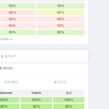
70%
70%
40%
50%
30%
40%
20%
10%
30%
30%
 반영합니다.
 골 숫자는?
TS 데이터.
전반/후반
골 (언더)
therwell
Falkirk
평균
100%
100%
100%
80%
80%
80%