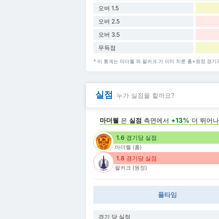
오버 1.5
오버 2.5
오버 3.5
무득점
* 이 통계는 마더웰 와 팔커크 가 이미 치룬 홈+원정 경기
실점
누가 실점을 할까요?
마더웰
은
실점
측면에서
+13%
더 뛰어
1.6 경기당 실점
마더웰 (홈)
1.8 경기당 실점
팔커크 (원정)
풀타임
경기 당 실점