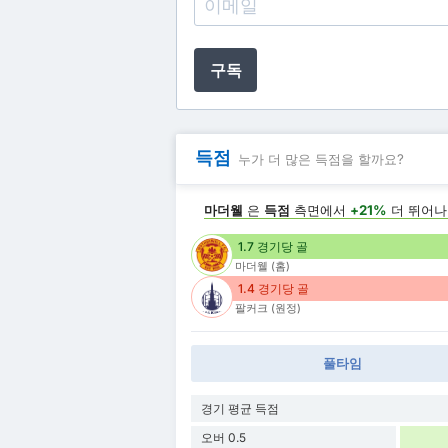
구독
득점
누가 더 많은 득점을 할까요?
마더웰
은
득점
측면에서
+21%
더 뛰어
1.7 경기당 골
마더웰 (홈)
1.4 경기당 골
팔커크 (원정)
풀타임
경기 평균 득점
오버 0.5