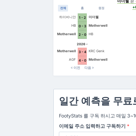
마더웰
은
+
전체
홈
원정
하이버니안
마더웰
1 - 2
HB
Motherwell
0 - 3
Motherwell
HB
2 - 0
2026
Motherwell
KRC Genk
3 - 4
AGF
Motherwell
4 - 0
이전
다음
일간 예측을 무료
FootyStats 를 구독 하시고 매일
이메일 주소 입력하고 구독하기
*