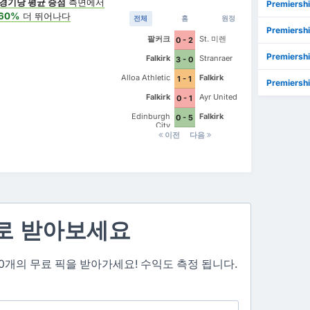
경기당 평균 승점
측면에서
Premiersh
60%
더 뛰어나다
전체
홈
원정
Premiersh
팔커크
St. 미렌
0 - 2
Premiersh
Falkirk
Stranraer
3 - 0
Alloa Athletic
Falkirk
1 - 1
Premiersh
Falkirk
Ayr United
0 - 1
Edinburgh
Falkirk
0 - 5
City
이전
다음
로 받아보세요
 3~10개의 무료 픽을 받아가세요! 수익도 측정 됩니다.