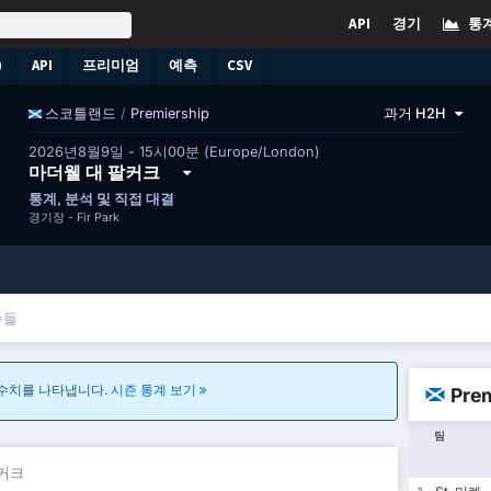
API
경기
통
)
API
프리미엄
예측
CSV
/
Premiership
과거 H2H
스코틀랜드
2026년8월9일 - 15시00분 (Europe/London)
마더웰 대 팔커크
통계, 분석 및 직접 대결
경기장 -
Fir Park
수들
 수치를 나타냅니다.
시즌 통계 보기
Pre
팀
팔커크