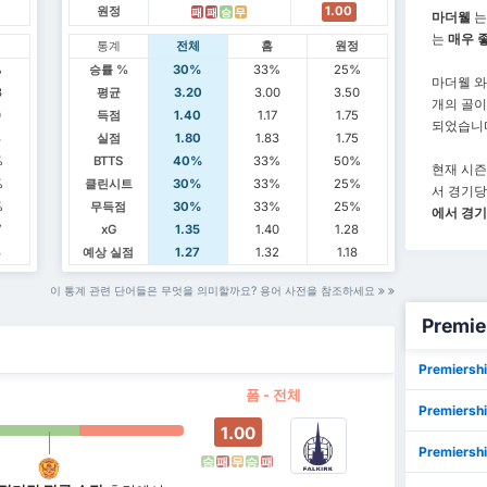
원정
1.00
패
패
승
무
마더웰
는
는
매우 
정
통계
전체
홈
원정
%
승률 %
30%
33%
25%
마더웰 
3
평균
3.20
3.00
3.50
개의 골이
0
득점
1.40
1.17
1.75
되었습니
3
실점
1.80
1.83
1.75
%
BTTS
40%
33%
50%
현재 시즌 
%
클린시트
30%
33%
25%
서 경기당
%
무득점
30%
33%
25%
에서 경기
7
xG
1.35
1.40
1.28
3
예상 실점
1.27
1.32
1.18
이 통계 관련 단어들은 무엇을 의미할까요? 용어 사전을 참조하세요
Premi
Premiers
폼 - 전체
Premiersh
1.00
Premiers
승
패
무
승
패