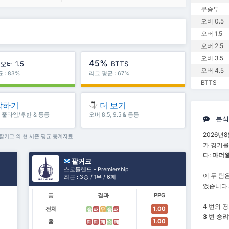
무승부
오버 0.5
오버 1.5
오버 2.5
오버 3.5
45%
오버 1.5
BTTS
오버 4.5
 : 83%
리그 평균 : 67%
BTTS
작하기
더 보기
5, 풀타임/후반 & 등등
오버 8.5, 9.5 & 등등
분석
2026년8
 팔커크 의 현 시즌 평균 통계자료
가 경기를
다:
마더웰 
팔커크
스코틀랜드 - Premiership
이 두 팀
최근 : 3승 / 1무 / 6패
었습니다.
폼
결과
PPG
4 번의 경
전체
1.00
승
패
무
승
패
3 번 승
홈
1.00
패
패
패
승
패