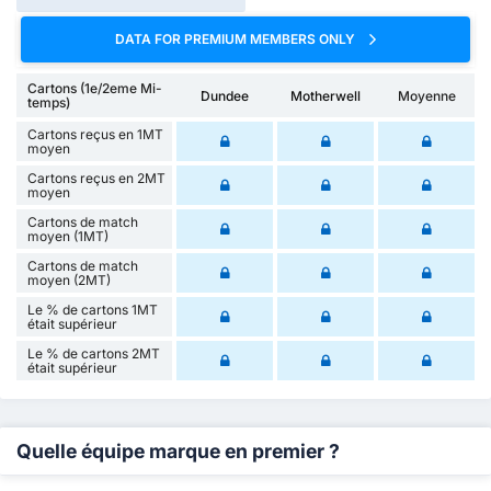
DATA FOR PREMIUM MEMBERS ONLY
Cartons (1e/2eme Mi-
Dundee
Motherwell
Moyenne
temps)
Cartons reçus en 1MT
moyen
Cartons reçus en 2MT
moyen
Cartons de match
moyen (1MT)
Cartons de match
moyen (2MT)
Le % de cartons 1MT
était supérieur
Le % de cartons 2MT
était supérieur
Quelle équipe marque en premier ?