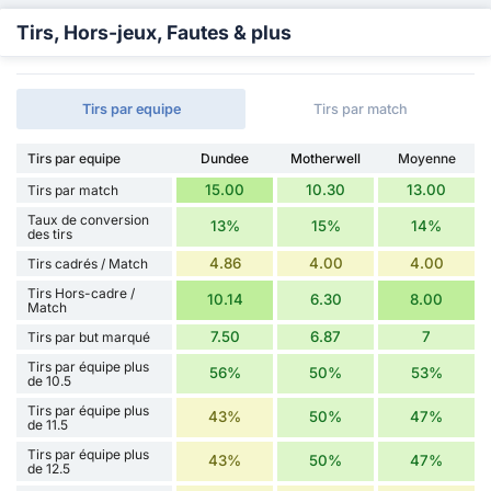
Tirs, Hors-jeux, Fautes & plus
Tirs par equipe
Tirs par match
Tirs par equipe
Dundee
Motherwell
Moyenne
15.00
10.30
13.00
Tirs par match
Taux de conversion
13%
15%
14%
des tirs
4.86
4.00
4.00
Tirs cadrés / Match
Tirs Hors-cadre /
10.14
6.30
8.00
Match
7.50
6.87
7
Tirs par but marqué
Tirs par équipe plus
56%
50%
53%
de 10.5
Tirs par équipe plus
43%
50%
47%
de 11.5
Tirs par équipe plus
43%
50%
47%
de 12.5