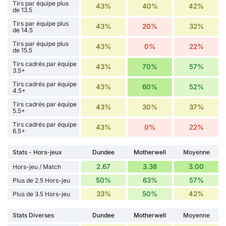
Tirs par équipe plus
43%
40%
42%
de 13.5
Tirs par équipe plus
43%
20%
32%
de 14.5
Tirs par équipe plus
43%
0%
22%
de 15.5
Tirs cadrés par équipe
43%
70%
57%
3.5+
Tirs cadrés par équipe
43%
60%
52%
4.5+
Tirs cadrés par équipe
43%
30%
37%
5.5+
Tirs cadrés par équipe
43%
0%
22%
6.5+
Stats - Hors-jeux
Dundee
Motherwell
Moyenne
2.67
3.38
3.00
Hors-jeu / Match
50%
63%
57%
Plus de 2.5 Hors-jeu
33%
50%
42%
Plus de 3.5 Hors-jeu
Stats Diverses
Dundee
Motherwell
Moyenne