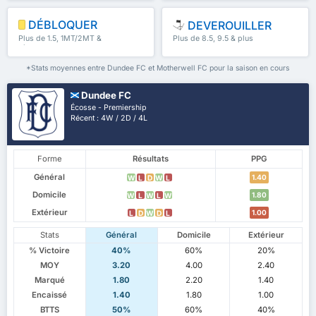
DÉBLOQUER
DEVEROUILLER
Plus de 1.5, 1MT/2MT &
Plus de 8.5, 9.5 & plus
plus
*Stats moyennes entre Dundee FC et Motherwell FC pour la saison en cours
Dundee FC
Écosse - Premiership
Récent : 4W / 2D / 4L
Forme
Résultats
PPG
Général
1.40
W
L
D
W
L
Domicile
1.80
W
L
W
L
W
Extérieur
1.00
L
D
W
D
L
Stats
Général
Domicile
Extérieur
% Victoire
40%
60%
20%
MOY
3.20
4.00
2.40
Marqué
1.80
2.20
1.40
Encaissé
1.40
1.80
1.00
BTTS
50%
60%
40%