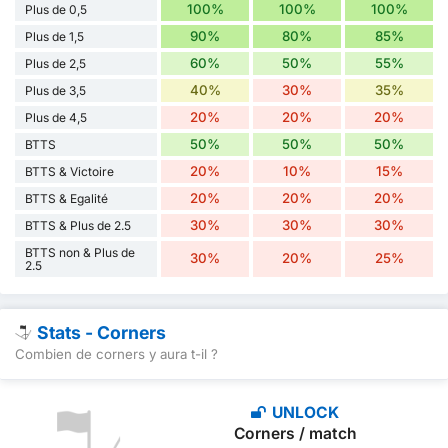
100%
100%
100%
Plus de 0,5
90%
80%
85%
Plus de 1,5
60%
50%
55%
Plus de 2,5
40%
30%
35%
Plus de 3,5
20%
20%
20%
Plus de 4,5
50%
50%
50%
BTTS
20%
10%
15%
BTTS & Victoire
20%
20%
20%
BTTS & Egalité
30%
30%
30%
BTTS & Plus de 2.5
BTTS non & Plus de
30%
20%
25%
2.5
Stats - Corners
Combien de corners y aura t-il ?
UNLOCK
Corners / match