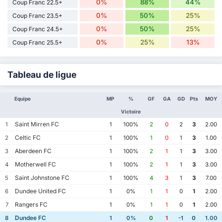
0%
88%
44%
Coup Franc 22.5+
0%
50%
25%
Coup Franc 23.5+
0%
50%
25%
Coup Franc 24.5+
0%
25%
13%
Coup Franc 25.5+
Tableau de ligue
Equipe
MP
%
GF
GA
GD
Pts
MOY
Victoire
Saint Mirren FC
1
1
100%
2
0
2
3
2.00
Celtic FC
2
1
100%
1
0
1
3
1.00
Aberdeen FC
3
1
100%
2
1
1
3
3.00
Motherwell FC
4
1
100%
2
1
1
3
3.00
Saint Johnstone FC
5
1
100%
4
3
1
3
7.00
Dundee United FC
6
1
0%
1
1
0
1
2.00
Rangers FC
7
1
0%
1
1
0
1
2.00
Dundee FC
8
1
0%
0
1
-1
0
1.00