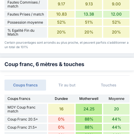
Fautes Commises /
9.17
9.13
9.00
match
10.83
13.38
12.00
Fautes Prises / match
52%
51%
52%
Possession moyenne
% Egalité Fin du
20%
20%
20%
Match
Certain pourcentages sont arrondis au plus proche, et peuvent parfois s'additionner a
un total de 101%
Coup franc, 6 mètres & touches
Coups francs
Tir au but
Touches
Coups francs
Dundee
Motherwell
Moyenne
MOY Coup franc
16
24.25
20
match
0%
88%
44%
Coup Franc 20.5+
0%
88%
44%
Coup Franc 21.5+