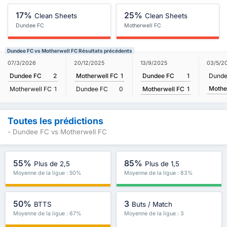
17%
25%
Clean Sheets
Clean Sheets
Dundee FC
Motherwell FC
Dundee FC vs Motherwell FC Résultats précédents
13/9/2025
07/3/2026
20/12/2025
03/5/2
Dundee FC
1
Dundee FC
2
Motherwell FC
1
Dunde
Mothe
Motherwell FC
1
Motherwell FC
1
Dundee FC
0
Toutes les prédictions
- Dundee FC vs Motherwell FC
55%
85%
Plus de 2,5
Plus de 1,5
Moyenne de la ligue : 50%
Moyenne de la ligue : 83%
50%
3
BTTS
Buts / Match
Moyenne de la ligue : 67%
Moyenne de la ligue : 3