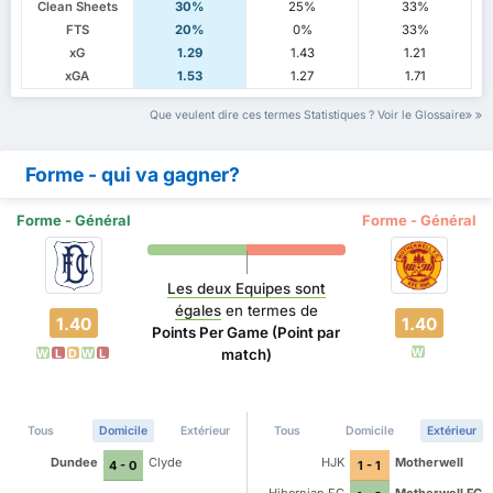
Clean Sheets
30%
25%
33%
FTS
20%
0%
33%
xG
1.29
1.43
1.21
xGA
1.53
1.27
1.71
Que veulent dire ces termes Statistiques ? Voir le Glossaire
Forme - qui va gagner?
Forme - Général
Forme - Général
Les deux Equipes sont
égales
en termes de
1.40
1.40
Points Per Game (Point par
W
match)
W
L
D
W
L
Tous
Domicile
Extérieur
Tous
Domicile
Extérieur
Dundee
Clyde
HJK
Motherwell
4 - 0
1 - 1