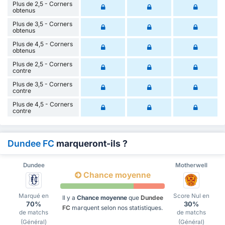
Plus de 2,5 - Corners
obtenus
Plus de 3,5 - Corners
obtenus
Plus de 4,5 - Corners
obtenus
Plus de 2,5 - Corners
contre
Plus de 3,5 - Corners
contre
Plus de 4,5 - Corners
contre
Dundee FC
marqueront-ils ?
Dundee
Motherwell
Chance moyenne
Marqué en
Score Nul en
Il y a
Chance moyenne
que
Dundee
70%
30%
FC
marquent selon nos statistiques.
de matchs
de matchs
(Général)
(Général)