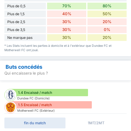
70%
80%
Plus de 0,5
40%
50%
Plus de 1,5
30%
20%
Plus de 2,5
30%
0%
Plus de 3,5
30%
20%
Ne marque pas
* Les Stats incluent les parties à domicile et à l'extérieur que Dundee FC et
Motherwell FC ont joué.
Buts concédés
Qui encaissera le plus ?
1.4 Encaissé / match
Dundee FC (Domicile)
1.5 Encaissé / match
Motherwell FC (Extérieur)
fin du match
1MT/2MT