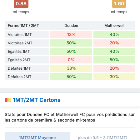
0.88
1.60
mi-temps
mi-temps
Forme 1MT / 2MT
Dundee
Motherwell
13%
40%
Victoires 1MT
50%
20%
Victoires 2MT
50%
40%
Egalités 1MT
0%
50%
Egalités 2MT
38%
20%
Défaites 1MT
50%
30%
Défaites 2MT
1MT/2MT Cartons
Stats pour Dundee FC et Motherwell FC pour vos prédictions sur
les cartons de première & seconde mi-temps
1MT/2MT Moyenne
plus de 0.5 ~ 3 (1MT/2MT)