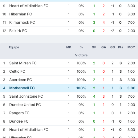
Heart of Midlothian FC
9
1
0%
1
2
-1
0
3.00
Hibernian FC
10
1
0%
1
2
-1
0
3.00
Kilmarnock FC
11
1
0%
3
4
-1
0
7.00
Falkirk FC
12
1
0%
0
2
-2
0
2.00
Equipe
MP
%
GF
GA
GD
Pts
MOY
Victoire
Saint Mirren FC
1
1
100%
2
0
2
3
2.00
Celtic FC
2
1
100%
1
0
1
3
1.00
Aberdeen FC
3
1
100%
2
1
1
3
3.00
Motherwell FC
4
1
100%
2
1
1
3
3.00
Saint Johnstone FC
5
1
100%
4
3
1
3
7.00
Dundee United FC
6
1
0%
1
1
0
1
2.00
Rangers FC
7
1
0%
1
1
0
1
2.00
Dundee FC
8
1
0%
0
1
-1
0
1.00
Heart of Midlothian FC
9
1
0%
1
2
-1
0
3.00
Hibernian FC
10
1
0%
1
2
-1
0
3.00