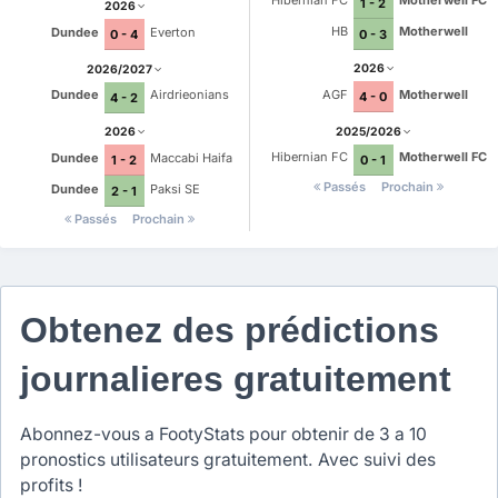
Hibernian FC
Motherwell FC
1 - 2
2026
HB
Motherwell
Dundee
Everton
0 - 3
0 - 4
2026
2026/2027
AGF
Motherwell
Dundee
Airdrieonians
4 - 0
4 - 2
2025/2026
2026
Hibernian FC
Motherwell FC
Dundee
Maccabi Haifa
0 - 1
1 - 2
Passés
Prochain
Dundee
Paksi SE
2 - 1
Passés
Prochain
Obtenez des prédictions
journalieres gratuitement
Abonnez-vous a FootyStats pour obtenir de 3 a 10
pronostics utilisateurs gratuitement. Avec suivi des
profits !