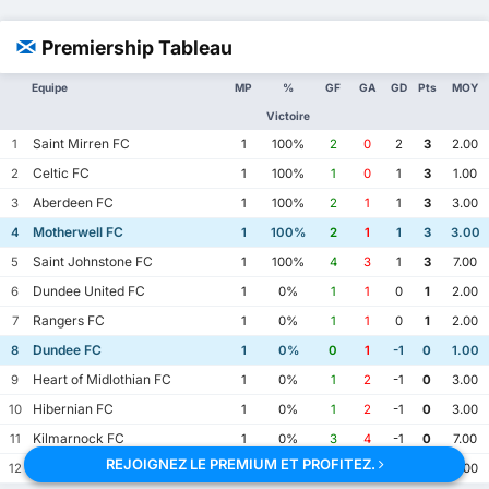
Premiership Tableau
Equipe
MP
%
GF
GA
GD
Pts
MOY
Victoire
Saint Mirren FC
1
1
100%
2
0
2
3
2.00
Celtic FC
2
1
100%
1
0
1
3
1.00
Aberdeen FC
3
1
100%
2
1
1
3
3.00
Motherwell FC
4
1
100%
2
1
1
3
3.00
Saint Johnstone FC
5
1
100%
4
3
1
3
7.00
Dundee United FC
6
1
0%
1
1
0
1
2.00
Rangers FC
7
1
0%
1
1
0
1
2.00
Dundee FC
8
1
0%
0
1
-1
0
1.00
Heart of Midlothian FC
9
1
0%
1
2
-1
0
3.00
Hibernian FC
10
1
0%
1
2
-1
0
3.00
Kilmarnock FC
11
1
0%
3
4
-1
0
7.00
REJOIGNEZ LE PREMIUM ET PROFITEZ.
Falkirk FC
12
1
0%
0
2
-2
0
2.00