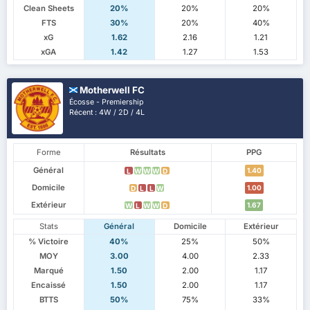
Clean Sheets
20%
20%
20%
FTS
30%
20%
40%
xG
1.62
2.16
1.21
xGA
1.42
1.27
1.53
Motherwell FC
Écosse - Premiership
Récent : 4W / 2D / 4L
Forme
Résultats
PPG
Général
1.40
L
W
W
W
D
Domicile
1.00
D
L
L
W
Extérieur
1.67
W
L
W
W
D
Stats
Général
Domicile
Extérieur
% Victoire
40%
25%
50%
MOY
3.00
4.00
2.33
Marqué
1.50
2.00
1.17
Encaissé
1.50
2.00
1.17
BTTS
50%
75%
33%