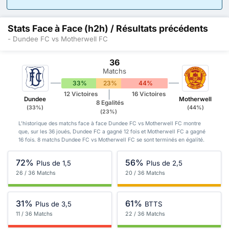
Stats Face à Face (h2h) / Résultats précédents
- Dundee FC vs Motherwell FC
36
Matchs
33%
23%
44%
12 Victoires
16 Victoires
Dundee
Motherwell
8 Egalités
(33%)
(44%)
(23%)
L'historique des matchs face à face Dundee FC vs Motherwell FC montre
que, sur les 36 joués, Dundee FC a gagné 12 fois et Motherwell FC a gagné
16 fois. 8 matchs Dundee FC vs Motherwell FC se sont terminés en égalité.
72%
56%
Plus de 1,5
Plus de 2,5
26 / 36 Matchs
20 / 36 Matchs
31%
61%
Plus de 3,5
BTTS
11 / 36 Matchs
22 / 36 Matchs