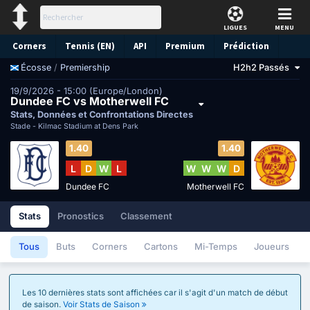
LIGUES
MENU
Corners
Tennis (EN)
API
Premium
Prédiction
/
Premiership
H2h2 Passés
Écosse
19/9/2026 - 15:00 (Europe/London)
Dundee FC vs Motherwell FC
Stats, Données et Confrontations Directes
Stade -
Kilmac Stadium at Dens Park
1.40
1.40
L
D
W
L
W
W
W
D
Dundee FC
Motherwell FC
Stats
Pronostics
Classement
Tous
Buts
Corners
Cartons
Mi-Temps
Joueurs
Les 10 dernières stats sont affichées car il s'agit d'un match de début
de saison.
Voir Stats de Saison