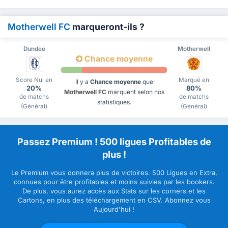
Motherwell FC
marqueront-ils ?
Dundee
Motherwell
Chance moyenne
Score Nul en
Marqué en
Il y a
Chance moyenne
que
20%
80%
Motherwell FC
marquent selon nos
de matchs
de matchs
statistiques.
(Général)
(Général)
Passez Premium ! 500 ligues Profitables de
plus !
Le Premium vous donnera plus de victoires. 500 Ligues en Extra,
connues pour être profitables et moins suivies par les bookers.
De plus, vous aurez accès aux Stats sur les corners et les
Cartons, en plus des téléchargement en CSV. Abonnez vous
Aujourd'hui !