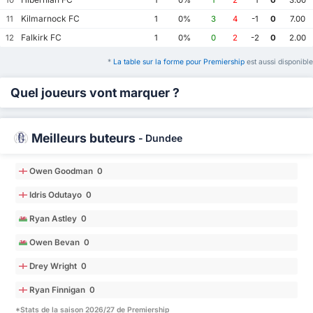
Kilmarnock FC
11
1
0%
3
4
-1
0
7.00
Falkirk FC
12
1
0%
0
2
-2
0
2.00
*
La table sur la forme pour Premiership
est aussi disponible
Quel joueurs vont marquer ?
Meilleurs buteurs
-
Dundee
Owen Goodman 0
Idris Odutayo 0
Ryan Astley 0
Owen Bevan 0
Drey Wright 0
Ryan Finnigan 0
*Stats de la saison 2026/27 de Premiership