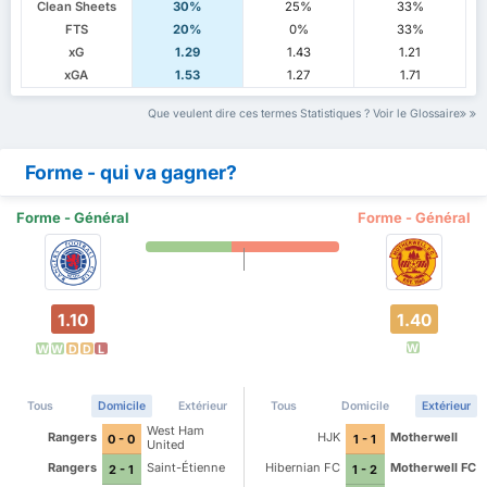
Clean Sheets
30%
25%
33%
FTS
20%
0%
33%
xG
1.29
1.43
1.21
xGA
1.53
1.27
1.71
Que veulent dire ces termes Statistiques ? Voir le Glossaire
Forme - qui va gagner?
Forme - Général
Forme - Général
1.10
1.40
W
W
W
D
D
L
Tous
Domicile
Extérieur
Tous
Domicile
Extérieur
West Ham
Rangers
HJK
Motherwell
0 - 0
1 - 1
United
Rangers
Saint-Étienne
Hibernian FC
Motherwell FC
2 - 1
1 - 2