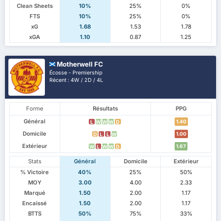
Clean Sheets
10%
25%
0%
FTS
10%
25%
0%
xG
1.68
1.53
1.78
xGA
1.10
0.87
1.25
Motherwell FC
Écosse - Premiership
Récent : 4W / 2D / 4L
Forme
Résultats
PPG
Général
1.40
L
W
W
W
D
Domicile
1.00
D
L
L
W
Extérieur
1.67
W
L
W
W
D
Stats
Général
Domicile
Extérieur
% Victoire
40%
25%
50%
MOY
3.00
4.00
2.33
Marqué
1.50
2.00
1.17
Encaissé
1.50
2.00
1.17
BTTS
50%
75%
33%