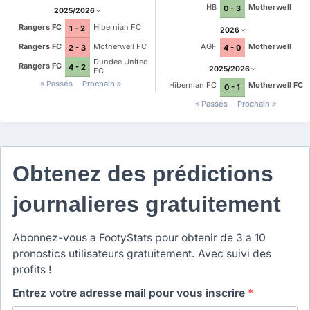
HB
Motherwell
0 - 3
2025/2026
Rangers FC
Hibernian FC
1 - 2
2026
Rangers FC
Motherwell FC
AGF
Motherwell
2 - 3
4 - 0
Dundee United
Rangers FC
4 - 2
2025/2026
FC
Passés
Prochain
Hibernian FC
Motherwell FC
0 - 1
Passés
Prochain
Obtenez des prédictions
journalieres gratuitement
Abonnez-vous a FootyStats pour obtenir de 3 a 10
pronostics utilisateurs gratuitement. Avec suivi des
profits !
Entrez votre adresse mail pour vous inscrire
*