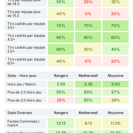
50%
20%
35%
de 14.5
Tirs par équipe plus
40%
0%
20%
de 15.5
Tirs cadrés par équipe
70%
70%
70%
3.5+
Tirs cadrés par équipe
60%
60%
60%
4.5+
Tirs cadrés par équipe
60%
30%
45%
5.5+
Tirs cadrés par équipe
40%
0%
20%
6.5+
Stats - Hors-jeux
Rangers
Motherwell
Moyenne
2.50
3.38
3.00
Hors-jeu / Match
50%
63%
57%
Plus de 2.5 Hors-jeu
25%
50%
38%
Plus de 3.5 Hors-jeu
Stats Diverses
Rangers
Motherwell
Moyenne
Fautes Commises /
13.13
9.13
11.00
match