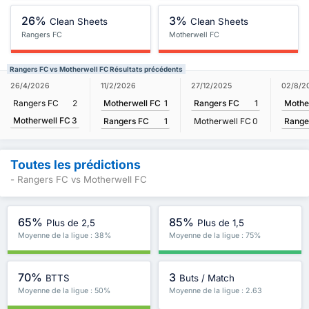
26%
3%
Clean Sheets
Clean Sheets
Rangers FC
Motherwell FC
Rangers FC vs Motherwell FC Résultats précédents
11/2/2026
02/8/2
26/4/2026
27/12/2025
Motherwell FC
1
Mothe
Rangers FC
2
Rangers FC
1
Motherwell FC
3
Rangers FC
1
Range
Motherwell FC
0
Toutes les prédictions
- Rangers FC vs Motherwell FC
65%
85%
Plus de 2,5
Plus de 1,5
Moyenne de la ligue : 38%
Moyenne de la ligue : 75%
70%
3
BTTS
Buts / Match
Moyenne de la ligue : 50%
Moyenne de la ligue : 2.63