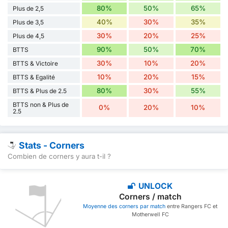
80%
50%
65%
Plus de 2,5
40%
30%
35%
Plus de 3,5
30%
20%
25%
Plus de 4,5
90%
50%
70%
BTTS
30%
10%
20%
BTTS & Victoire
10%
20%
15%
BTTS & Egalité
80%
30%
55%
BTTS & Plus de 2.5
BTTS non & Plus de
0%
20%
10%
2.5
Stats - Corners
Combien de corners y aura t-il ?
UNLOCK
Corners / match
Moyenne des corners par match
entre Rangers FC et
Motherwell FC