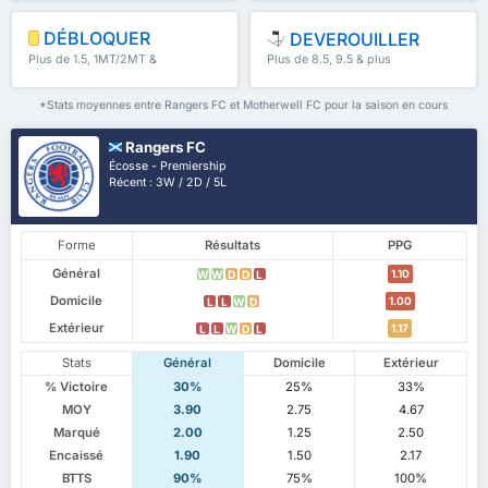
DÉBLOQUER
DEVEROUILLER
Plus de 1.5, 1MT/2MT &
Plus de 8.5, 9.5 & plus
plus
*Stats moyennes entre Rangers FC et Motherwell FC pour la saison en cours
Rangers FC
Écosse - Premiership
Récent : 3W / 2D / 5L
Forme
Résultats
PPG
Général
1.10
W
W
D
D
L
Domicile
1.00
L
L
W
D
Extérieur
1.17
L
L
W
D
L
Stats
Général
Domicile
Extérieur
% Victoire
30%
25%
33%
MOY
3.90
2.75
4.67
Marqué
2.00
1.25
2.50
Encaissé
1.90
1.50
2.17
BTTS
90%
75%
100%