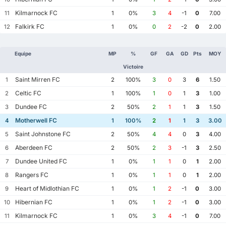
Kilmarnock FC
11
1
0%
3
4
-1
0
7.00
Falkirk FC
12
1
0%
0
2
-2
0
2.00
Equipe
MP
%
GF
GA
GD
Pts
MOY
Victoire
Saint Mirren FC
1
2
100%
3
0
3
6
1.50
Celtic FC
2
1
100%
1
0
1
3
1.00
Dundee FC
3
2
50%
2
1
1
3
1.50
Motherwell FC
4
1
100%
2
1
1
3
3.00
Saint Johnstone FC
5
2
50%
4
4
0
3
4.00
Aberdeen FC
6
2
50%
2
3
-1
3
2.50
Dundee United FC
7
1
0%
1
1
0
1
2.00
Rangers FC
8
1
0%
1
1
0
1
2.00
Heart of Midlothian FC
9
1
0%
1
2
-1
0
3.00
Hibernian FC
10
1
0%
1
2
-1
0
3.00
Kilmarnock FC
11
1
0%
3
4
-1
0
7.00