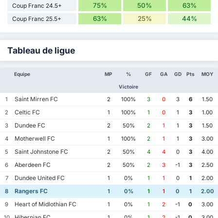
75%
50%
63%
Coup Franc 24.5+
63%
25%
44%
Coup Franc 25.5+
Tableau de ligue
Equipe
MP
%
GF
GA
GD
Pts
MOY
Victoire
Saint Mirren FC
1
2
100%
3
0
3
6
1.50
Celtic FC
2
1
100%
1
0
1
3
1.00
Dundee FC
3
2
50%
2
1
1
3
1.50
Motherwell FC
4
1
100%
2
1
1
3
3.00
Saint Johnstone FC
5
2
50%
4
4
0
3
4.00
Aberdeen FC
6
2
50%
2
3
-1
3
2.50
Dundee United FC
7
1
0%
1
1
0
1
2.00
Rangers FC
8
1
0%
1
1
0
1
2.00
Heart of Midlothian FC
9
1
0%
1
2
-1
0
3.00
Hibernian FC
10
1
0%
1
2
-1
0
3.00