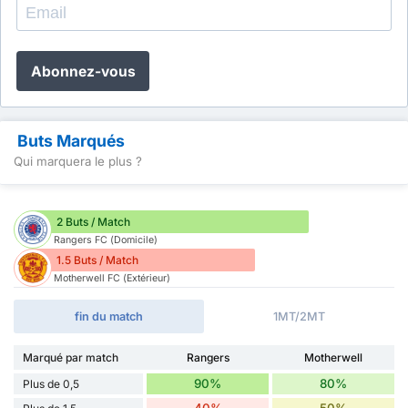
Abonnez-vous
Buts Marqués
Qui marquera le plus ?
2 Buts / Match
Rangers FC (Domicile)
1.5 Buts / Match
Motherwell FC (Extérieur)
fin du match
1MT/2MT
Marqué par match
Rangers
Motherwell
90%
80%
Plus de 0,5