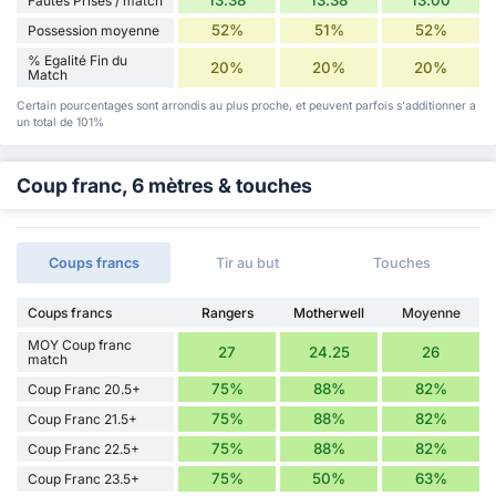
13.38
13.38
13.00
Fautes Prises / match
52%
51%
52%
Possession moyenne
% Egalité Fin du
20%
20%
20%
Match
Certain pourcentages sont arrondis au plus proche, et peuvent parfois s'additionner a
un total de 101%
Coup franc, 6 mètres & touches
Coups francs
Tir au but
Touches
Coups francs
Rangers
Motherwell
Moyenne
MOY Coup franc
27
24.25
26
match
75%
88%
82%
Coup Franc 20.5+
75%
88%
82%
Coup Franc 21.5+
75%
88%
82%
Coup Franc 22.5+
75%
50%
63%
Coup Franc 23.5+