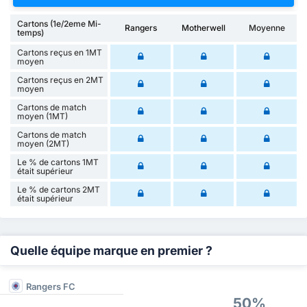
Cartons (1e/2eme Mi-
Rangers
Motherwell
Moyenne
temps)
Cartons reçus en 1MT
moyen
Cartons reçus en 2MT
moyen
Cartons de match
moyen (1MT)
Cartons de match
moyen (2MT)
Le % de cartons 1MT
était supérieur
Le % de cartons 2MT
était supérieur
Quelle équipe marque en premier ?
Rangers FC
50%