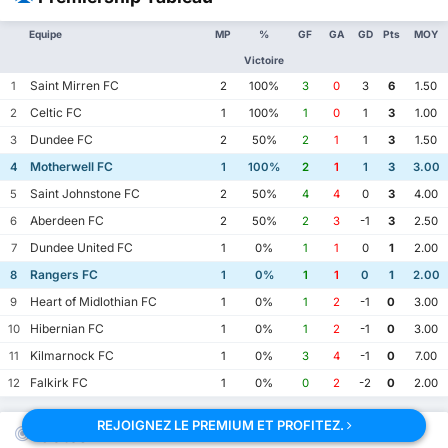
Equipe
MP
%
GF
GA
GD
Pts
MOY
Victoire
Saint Mirren FC
1
2
100%
3
0
3
6
1.50
Celtic FC
2
1
100%
1
0
1
3
1.00
Dundee FC
3
2
50%
2
1
1
3
1.50
Motherwell FC
4
1
100%
2
1
1
3
3.00
Saint Johnstone FC
5
2
50%
4
4
0
3
4.00
Aberdeen FC
6
2
50%
2
3
-1
3
2.50
Dundee United FC
7
1
0%
1
1
0
1
2.00
Rangers FC
8
1
0%
1
1
0
1
2.00
Heart of Midlothian FC
9
1
0%
1
2
-1
0
3.00
Hibernian FC
10
1
0%
1
2
-1
0
3.00
Kilmarnock FC
11
1
0%
3
4
-1
0
7.00
Falkirk FC
12
1
0%
0
2
-2
0
2.00
REJOIGNEZ LE PREMIUM ET PROFITEZ.
Cotes