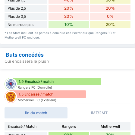
40%
50%
Plus de 1,5
20%
20%
Plus de 2,5
20%
0%
Plus de 3,5
10%
20%
Ne marque pas
* Les Stats incluent les parties à domicile et à l'extérieur que Rangers FC et
Motherwell FC ont joué.
Buts concédés
Qui encaissera le plus ?
1.9 Encaissé / match
Rangers FC (Domicile)
1.5 Encaissé / match
Motherwell FC (Extérieur)
fin du match
1MT/2MT
Encaissé / Match
Rangers
Motherwell
90%
70%