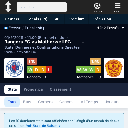
LIGUES
MENU
Corners
Tennis (EN)
API
Premium
Prédiction
/
Premiership
H2h2 Passés
Écosse
05/9/2026 - 15:00 (Europe/London)
Rangers FC vs Motherwell FC
Stats, Données et Confrontations Directes
Stade -
Ibrox Stadium
1.10
1.40
W
D
D
L
W
W
W
D
Rangers FC
Motherwell FC
Stats
Pronostics
Classement
Tous
Buts
Corners
Cartons
Mi-Temps
Joueurs
Les 10 dernières stats sont affichées car il s'agit d'un match de début
de saison.
Voir Stats de Saison