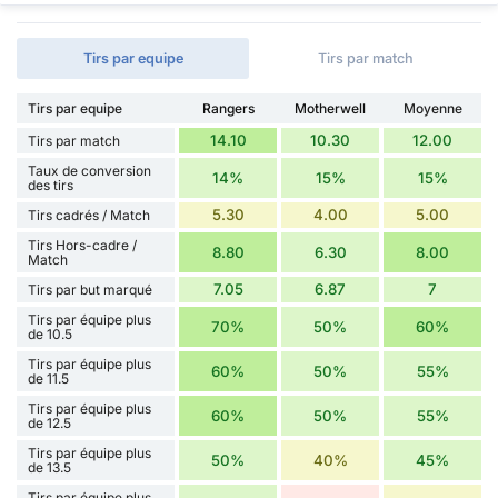
Tirs par equipe
Tirs par match
Tirs par equipe
Rangers
Motherwell
Moyenne
14.10
10.30
12.00
Tirs par match
Taux de conversion
14%
15%
15%
des tirs
5.30
4.00
5.00
Tirs cadrés / Match
Tirs Hors-cadre /
8.80
6.30
8.00
Match
7.05
6.87
7
Tirs par but marqué
Tirs par équipe plus
70%
50%
60%
de 10.5
Tirs par équipe plus
60%
50%
55%
de 11.5
Tirs par équipe plus
60%
50%
55%
de 12.5
Tirs par équipe plus
50%
40%
45%
de 13.5
Tirs par équipe plus