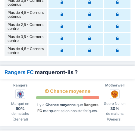
Plus de 3,5 - Corners
obtenus
Plus de 4,5 - Corners
obtenus
Plus de 2,5 - Corners
contre
Plus de 3,5 - Corners
contre
Plus de 4,5 - Corners
contre
Rangers FC
marqueront-ils ?
Rangers
Motherwell
Chance moyenne
Marqué en
Score Nul en
Il y a
Chance moyenne
que
Rangers
90%
30%
FC
marquent selon nos statistiques.
de matchs
de matchs
(Général)
(Général)