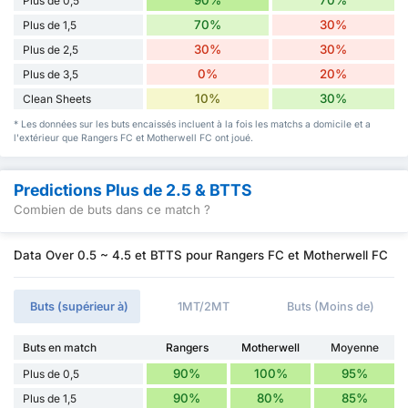
Plus de 0,5
70%
30%
Plus de 1,5
30%
30%
Plus de 2,5
0%
20%
Plus de 3,5
10%
30%
Clean Sheets
* Les données sur les buts encaissés incluent à la fois les matchs a domicile et a
l'extérieur que Rangers FC et Motherwell FC ont joué.
Predictions Plus de 2.5 & BTTS
Combien de buts dans ce match ?
Data Over 0.5 ~ 4.5 et BTTS pour Rangers FC et Motherwell FC
Buts (supérieur à)
1MT/2MT
Buts (Moins de)
Buts en match
Rangers
Motherwell
Moyenne
90%
100%
95%
Plus de 0,5
90%
80%
85%
Plus de 1,5