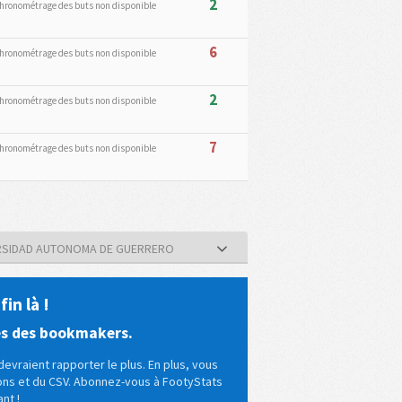
2
hronométrage des buts non disponible
6
hronométrage des buts non disponible
2
hronométrage des buts non disponible
7
hronométrage des buts non disponible
ERSIDAD AUTONOMA DE GUERRERO
in là !
es des bookmakers.
evraient rapporter le plus. En plus, vous
tons et du CSV. Abonnez-vous à FootyStats
nt !