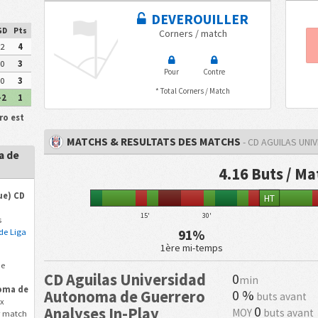
DEVEROUILLER
GD
Pts
Corners / match
2
4
0
3
Pour
Contre
0
3
* Total Corners / Match
-2
1
ro est
MATCHS & RESULTATS DES MATCHS
- CD AGUILAS UN
a de
4.16 Buts / Ma
ue) CD
HT
15'
30'
s
91%
de Liga
1ère mi-temps
de
CD Aguilas Universidad
0
min
noma de
0 %
Autonoma de Guerrero
buts avant
ux
0
Analyses In-Play
MOY
buts avant
r match