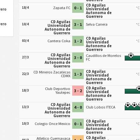
CD Aguilas
0 - 1
18/4
Zapata FC
*C
Universidad
rero
Autonoma de
h
Guerrero
CD Aguilas
rero
3 - 1
10/4
Selva Canera
*C
Universidad
Autonoma de
Guerrero
CD Aguilas
1 - 2
03/4
Cantera Coka
*C
Universidad
Autonoma de
Guerrero
CD Aguilas
Caudillos de Morelos
3 - 0
27/3
Universidad
FC
Autonoma de
Guerrero
CD Aguilas
CD Mineros Zacatecas
1 - 3
22/3
*C
Universidad
CDMX
Autonoma de
Guerrero
CD Aguilas
Club Deportivo
3 - 2
18/3
Universidad
Yautepec
Autonoma de
Guerrero
CD Aguilas
4 - 0
13/3
Club Lobos ITECA
Universidad
Autonoma de
Guerrero
CD Aguilas
0 - 1
10/3
Colegio Once Mexico
*C
Universidad
Autonoma de
Guerrero
CD Aguilas
Atletico Cuernavaca