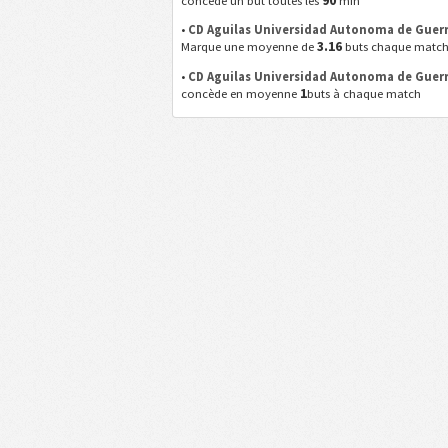
concède un but toutes les
min
•
CD Aguilas Universidad Autonoma de Guer
3.16
Marque une moyenne de
buts chaque matc
•
CD Aguilas Universidad Autonoma de Guer
1
concède en moyenne
buts à chaque match