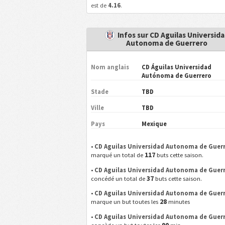
est de
4.16
.
Infos sur CD Aguilas Universid
Autonoma de Guerrero
Nom anglais
CD Águilas Universidad
Autónoma de Guerrero
Stade
TBD
Ville
TBD
Pays
Mexique
•
CD Aguilas Universidad Autonoma de Guer
117
marqué un total de
buts cette saison.
•
CD Aguilas Universidad Autonoma de Guer
37
concédé un total de
buts cette saison.
•
CD Aguilas Universidad Autonoma de Guer
28
marque un but toutes les
minutes
•
CD Aguilas Universidad Autonoma de Guer
90