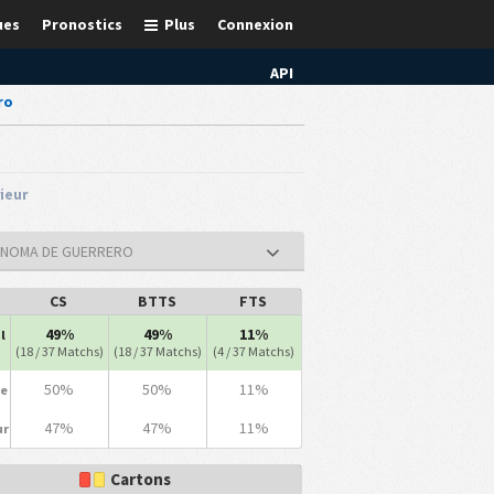
ues
Pronostics
Plus
Connexion
API
ro
rieur
TONOMA DE GUERRERO
CS
BTTS
FTS
49%
49%
11%
l
(18 / 37 Matchs)
(18 / 37 Matchs)
(4 / 37 Matchs)
50%
50%
11%
le
47%
47%
11%
ur
Cartons