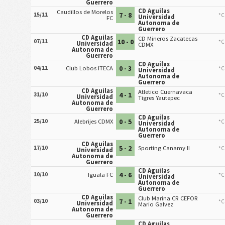
Guerrero
CD Aguilas
Caudillos de Morelos
7 - 8
15/11
*C
Universidad
FC
Autonoma de
Guerrero
CD Aguilas
CD Mineros Zacatecas
10 - 0
07/11
*C
Universidad
CDMX
Autonoma de
Guerrero
CD Aguilas
0 - 3
04/11
Club Lobos ITECA
*C
Universidad
Autonoma de
Guerrero
CD Aguilas
Atletico Cuernavaca
4 - 1
31/10
*C
Universidad
Tigres Yautepec
Autonoma de
Guerrero
CD Aguilas
0 - 5
25/10
Alebrijes CDMX
*C
Universidad
Autonoma de
Guerrero
CD Aguilas
5 - 2
17/10
Sporting Canamy II
*C
Universidad
Autonoma de
Guerrero
CD Aguilas
4 - 6
10/10
Iguala FC
*C
Universidad
Autonoma de
Guerrero
CD Aguilas
Club Marina CR CEFOR
7 - 1
03/10
*C
Universidad
Mario Galvez
Autonoma de
Guerrero
CD Aguilas