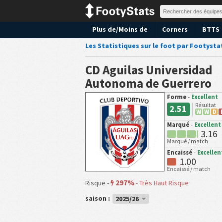
Plus de/Moins de
Corners
BTTS
Les Statistiques sur le foot par Footysta
CD Aguilas Universidad
Autonoma de Guerrero
Forme
-
Excellent
Résultat
2.51
W
W
D
Marqué
-
Excellent
3.16
Marqué / match
Encaissé
-
Excellen
1.00
Encaissé / match
297%
Risque -
-
Très Haut Risque
saison :
2025/26