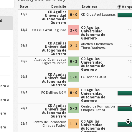
Date
Domicile
Extérieur
Marq
CD Aguilas
0 - 0
16/5
CD Cruz Azul Lagunas
Universidad
Autonoma de
ad
Guerrero
CD Aguilas
2 - 0
13/5
CD Cruz Azul Lagunas
*C
Universidad
Autonoma de
Guerrero
CD Aguilas
Atletico Cuernavaca
2 - 2
09/5
*C
Universidad
Tigres Yautepec
Autonoma de
Guerrero
CD Aguilas
Atletico Cuernavaca
0 - 2
06/5
*C
Universidad
Tigres Yautepec
Autonoma de
Guerrero
CD Aguilas
1 - 0
02/5
FC Delfines UGM
*C
Universidad
Autonoma de
Guerrero
rero
a
CD Aguilas
0 - 0
29/4
FC Delfines UGM
Universidad
Autonoma de
rero
a
Guerrero
CD Aguilas
Centro de Formacion
5 - 3
25/4
Universidad
Chiapas Futbol
Autonoma de
rero
Guerrero
CD Aguilas
Centro de Formacion
1 - 1
22/4
Universidad
Chiapas Futbol
rero
Autonoma de
Guerrero