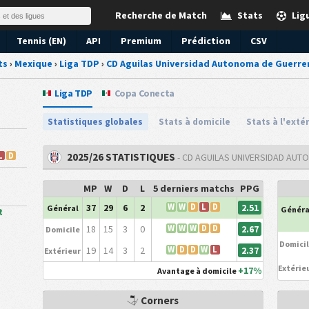
Recherche de Match
Stats
Lig
Tennis (EN)
API
Premium
Prédiction
CSV
ts
›
Mexique
›
Liga TDP
›
CD Aguilas Universidad Autonoma de Guerre
Liga TDP
Copa Conecta
Statistiques globales
Stats à domicile
Stats à l'exté
L
D
2025/26 STATISTIQUES
- CD AGUILAS UNIVERSIDAD AU
MP
W
D
L
5 derniers matchs
PPG
2.51
37
29
6
2
W
W
D
L
D
Général
Généra
t
2.67
18
15
3
0
W
W
W
D
D
Domicile
Domici
2.37
19
14
3
2
W
D
D
W
L
Extérieur
Extérie
+17%
Avantage à domicile
Corners