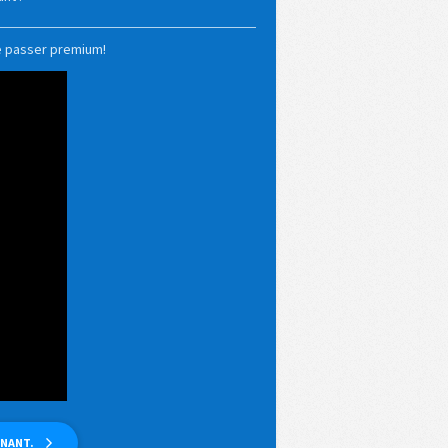
e passer premium!
ENANT.