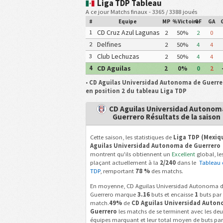
Liga TDP Tableau
A ce jour Matchs finaux - 3365 / 3388 joués
#
Equipe
MP
%Victoire
GF
GA
CD Cruz Azul Lagunas
1
2
50%
2
0
Delfines
2
2
50%
4
4
Coatzacoalcos
Club Lechuzas
3
2
50%
4
4
UPGCH
CD Aguilas
4
2
0%
0
2
Universidad
•
CD Aguilas Universidad Autonoma de Guerre
Autonoma de
en position 2 du tableau Liga TDP
Guerrero
CD Aguilas Universidad Autonom
Guerrero Résultats de la saison
Cette saison, les statistiques de
Liga TDP (Mexiq
Aguilas Universidad Autonoma de Guerrero
montrent qu'ils obtiennent un
Excellent
global, le
plaçant actuellement à la
2/240
dans le
Tableau 
TDP
, remportant
78 %
des matchs.
En moyenne, CD Aguilas Universidad Autonoma 
Guerrero marque
3.16
buts et encaisse
1
buts par
match.
49%
de
CD Aguilas Universidad Auto
Guerrero
les matchs de se terminent avec les de
équipes marquant et leur total moyen de buts pa