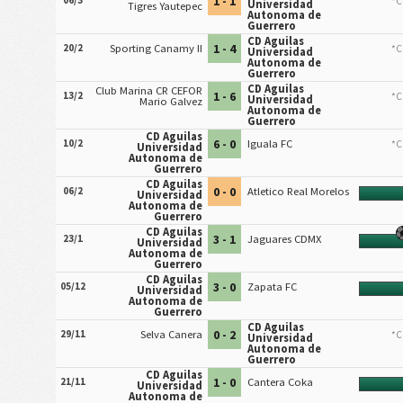
1 - 1
06/3
*C
Universidad
Tigres Yautepec
Autonoma de
Guerrero
CD Aguilas
1 - 4
20/2
Sporting Canamy II
*C
Universidad
Autonoma de
Guerrero
CD Aguilas
Club Marina CR CEFOR
1 - 6
13/2
*C
Universidad
Mario Galvez
Autonoma de
Guerrero
CD Aguilas
6 - 0
10/2
Iguala FC
*C
Universidad
Autonoma de
Guerrero
CD Aguilas
0 - 0
06/2
Atletico Real Morelos
Universidad
Autonoma de
Guerrero
CD Aguilas
3 - 1
23/1
Jaguares CDMX
Universidad
Autonoma de
Guerrero
CD Aguilas
3 - 0
05/12
Zapata FC
Universidad
Autonoma de
Guerrero
CD Aguilas
0 - 2
29/11
Selva Canera
*C
Universidad
Autonoma de
Guerrero
CD Aguilas
1 - 0
21/11
Cantera Coka
Universidad
Autonoma de