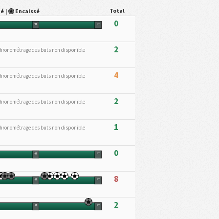
Total
ué
|
Encaissé
0
HT
FT
2
hronométrage des buts non disponible
4
hronométrage des buts non disponible
2
hronométrage des buts non disponible
1
hronométrage des buts non disponible
0
HT
FT
8
HT
FT
2
HT
FT