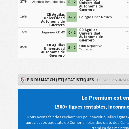
0 - 2
27/9
Atletico Real Morelos
*C
Universidad
Autonoma de
Guerrero
CD Aguilas
4 - 2
19/9
Colegio Once Mexico
*C
Universidad
Autonoma de
Guerrero
CD Aguilas
0 - 2
15/9
Jaguares CDMX
*C
Universidad
Autonoma de
Guerrero
CD Aguilas
Club Deportivo
5 - 2
05/9
*C
Universidad
Yautepec
Autonoma de
Guerrero
FIN DU MATCH (FT) STATISTIQUES
- CD AGUILAS UNIV
Le Premium est enf
1500+ ligues rentables, inconnu
Nous avons fait des recherches pour savoir quelles ligues d
aurez accès aux stats de Corner en plus des stats des Car
Premium dès maintena