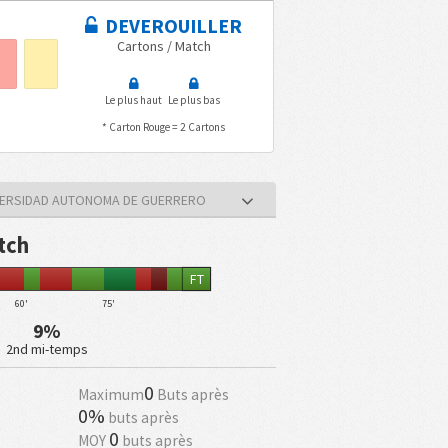
DEVEROUILLER
Cartons / Match
Le plus haut
Le plus bas
* Carton Rouge = 2 Cartons
IVERSIDAD AUTONOMA DE GUERRERO
tch
FT
60'
75'
9%
2nd mi-temps
0
Maximum
Buts après
0%
buts après
0
MOY
buts après