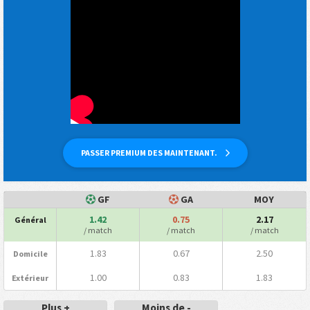
PASSER PREMIUM DES MAINTENANT.
GF
GA
MOY
1.42
0.75
2.17
Général
/ match
/ match
/ match
1.83
0.67
2.50
Domicile
1.00
0.83
1.83
Extérieur
Plus +
Moins de -