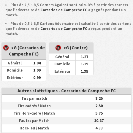
Plus de 2,5 ~ 8,5 Corners Against sont calculés à partir des corners
que l'adversaire de
Corsarios de Campeche FC
a gagnés pendant un
match.
Plus de 0,5 à 6,5 Cartons Adversaire est calculée à partir des cartons
que l'adversaire de
Corsarios de Campeche FC
a reçus pendant un
match.
xG (Corsarios de
xG (Contre)
Campeche FC)
1.27
Général
1.04
Général
1.19
Domicile
1.09
Domicile
1.35
Extérieur
0.99
Extérieur
Autres statistiques - Corsarios de Campeche FC
8.25
Tirs par match
2.50
Tirs cadrés / Match
5.75
Tirs Hors-cadre / Match
10.67
Fautes par Match
4.33
Hors-jeu / Match