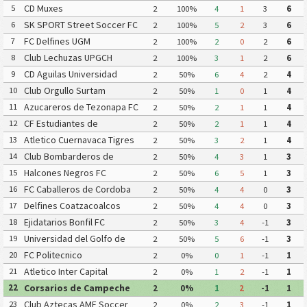
CD Muxes
5
2
100%
4
1
3
6
SK SPORT Street Soccer FC
6
2
100%
5
2
3
6
FC Delfines UGM
7
2
100%
2
0
2
6
Club Lechuzas UPGCH
8
2
100%
3
1
2
6
CD Aguilas Universidad
9
2
50%
6
4
2
4
Autonoma de Guerrero
Club Orgullo Surtam
10
2
50%
1
0
1
4
Azucareros de Tezonapa FC
11
2
50%
2
1
1
4
CF Estudiantes de
12
2
50%
2
1
1
4
Atlacomulco
Atletico Cuernavaca Tigres
13
2
50%
3
2
1
4
Yautepec
Club Bombarderos de
14
2
50%
4
3
1
3
Tecamac
Halcones Negros FC
15
2
50%
6
5
1
3
FC Caballeros de Cordoba
16
2
50%
4
4
0
3
Delfines Coatzacoalcos
17
2
50%
4
4
0
3
Ejidatarios Bonfil FC
18
2
50%
3
4
-1
3
Universidad del Golfo de
19
2
50%
5
6
-1
3
Mexico FC
FC Politecnico
20
2
0%
0
1
-1
1
Atletico Inter Capital
21
2
0%
1
2
-1
1
Corsarios de Campeche
22
2
0%
1
2
-1
1
FC
Club Aztecas AMF Soccer
23
2
0%
2
3
-1
1