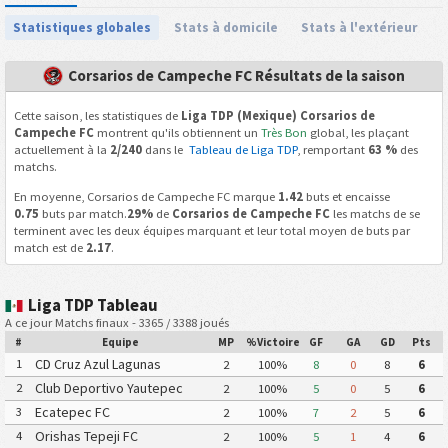
Statistiques globales
Stats à domicile
Stats à l'extérieur
Corsarios de Campeche FC Résultats de la saison
Cette saison, les statistiques de
Liga TDP (Mexique) Corsarios de
Campeche FC
montrent qu'ils obtiennent un
Très Bon
global, les plaçant
actuellement à la
2/240
dans le
Tableau de Liga TDP
, remportant
63 %
des
matchs.
En moyenne, Corsarios de Campeche FC marque
1.42
buts et encaisse
0.75
buts par match.
29%
de
Corsarios de Campeche FC
les matchs de se
terminent avec les deux équipes marquant et leur total moyen de buts par
match est de
2.17
.
Liga TDP Tableau
A ce jour Matchs finaux - 3365 / 3388 joués
#
Equipe
MP
%Victoire
GF
GA
GD
Pts
CD Cruz Azul Lagunas
1
2
100%
8
0
8
6
Club Deportivo Yautepec
2
2
100%
5
0
5
6
Ecatepec FC
3
2
100%
7
2
5
6
Orishas Tepeji FC
4
2
100%
5
1
4
6