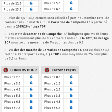
Plus de 5.5
Plus de 12.5
Plus de 6.5
Plus de 13.5
Plus de 7,5 ~ 13,5 corners sont calculés à partir du nombre total de
corners dans un match auquel
Corsarios de Campeche FC
a participé
dans le
2025/26 of Liga TDP
Les stats de
Corsarios de Campeche FC
' indiquent que ?% de leurs
matchs accumulent plus de 9.5 corners. tandis que
la 2025/26 de Liga
TDP
montre une moyenne de ?% pour les plus de 9.5.
?% des des matchs de Corsarios de Campeche FC
ont eu plus de 3,5
cartons. Par rapport à cela,
Liga TDP
a une moyenne de ?% pour plus
de 3,5 cartons.
CORNERS POUR
Cartons reçus
Plus de 2.5
Plus de 0.5
Plus de 3.5
Plus de 1.5
Plus de 4.5
Plus de 2.5
Plus de 5.5
Plus de 3.5
Plus de 6.5
Plus de 4.5
Plus de 7.5
Plus de 5.5