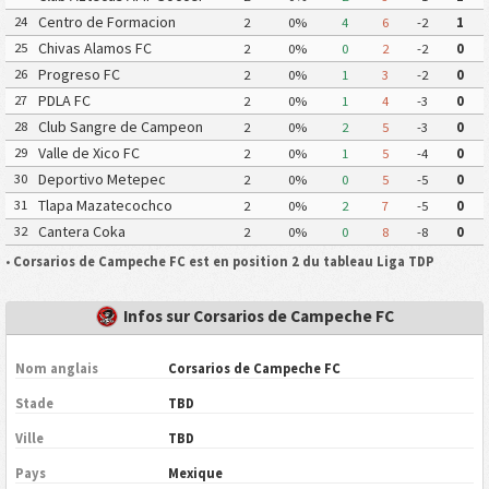
Aragon
Centro de Formacion
24
2
0%
4
6
-2
1
Chiapas Futbol
Chivas Alamos FC
25
2
0%
0
2
-2
0
Progreso FC
26
2
0%
1
3
-2
0
PDLA FC
27
2
0%
1
4
-3
0
Club Sangre de Campeon
28
2
0%
2
5
-3
0
Valle de Xico FC
29
2
0%
1
5
-4
0
Deportivo Metepec
30
2
0%
0
5
-5
0
Eurosoccer FC
Tlapa Mazatecochco
31
2
0%
2
7
-5
0
Cantera Coka
32
2
0%
0
8
-8
0
•
Corsarios de Campeche FC est en position 2 du tableau Liga TDP
Infos sur Corsarios de Campeche FC
Nom anglais
Corsarios de Campeche FC
Stade
TBD
Ville
TBD
Pays
Mexique