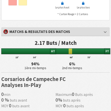
Le plus haut
Le plus bas
* Carton Rouge = 2 Cartons
MATCHS & RESULTATS DES MATCHS
2.17 Buts / Match
HT
FT
15'
30'
60'
75'
94%
6%
1ère mi-temps
2nd mi-temps
Corsarios de Campeche FC
Analyses In-Play
0
0
min
Maximum
Buts après
0 %
0%
buts avant
buts après
0
0
MOY
buts avant
MOY
buts après