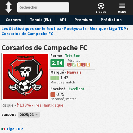
LIGUES
MENU
Corners
Tennis (EN)
API
Premium
Prédiction
Les Statistiques sur le foot par Footystats
›
Mexique
›
Liga TDP
›
Corsarios de Campeche FC
Corsarios de Campeche FC
Forme
-
Très Bon
Résultat
2.04
L
W
D
L
D
Marqué
-
Mauvais
1.42
Marqué / match
Encaissé
-
Excellent
0.75
Encaissé / match
133%
Risque -
-
Très Haut Risque
saison :
2025/26
Liga TDP