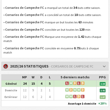
34
•
Corsarios de Campeche FC
a marqué un total de
buts cette saison.
18
•
Corsarios de Campeche FC
a concédé un total de
buts cette saison.
63
•
Corsarios de Campeche FC
marque un but toutes les
minutes
120
•
Corsarios de Campeche FC
concède un but toutes les
min
1.42
•
Corsarios de Campeche FC
Marque une moyenne de
buts chaque
match
0.75
•
Corsarios de Campeche FC
concède en moyenne
buts à chaque
match
2025/26 STATISTIQUES
- CORSARIOS DE CAMPECHE FC
MP
W
D
L
5 derniers matchs
PPG
24
15
4
5
L
W
D
L
D
Général
2.04
12
9
2
1
W
D
W
W
D
Domicile
2.42
12
6
2
4
W
W
L
D
L
Extérieur
1.67
+20%
Avantage à domicile