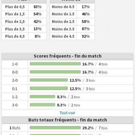
83%
17%
Plus de 0,5
Moins de 0.5
54%
46%
Plus de 1,5
Moins de 1.5
42%
58%
Plus de 2,5
Moins de 2.5
13%
87%
Plus de 3,5
Moins de 3.5
8%
92%
Plus de 4,5
Moins de 4.5
Scores fréquents - fin du match
1-0
16.7%
/
4
fois
0-0
16.7%
/
4
fois
2-0
12.5%
/
3
fois
0-1
12.5%
/
3
fois
1-2
8.3%
/
2
fois
3-0
8.3%
/
2
fois
Tout voir
Buts totaux fréquents - fin du match
1
Buts
29.2%
/
7
fois