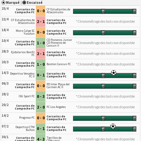
Marqué
|
Encaissé
25/4
Corsarios de
CF Estudiantes de
0 - 0
HT
FT
Campeche FC
Atlacomulco
22/4
CF Estudiantes de
Corsarios de
2 - 1
*Chronométrage des buts non disponible
Atlacomulco
Campeche FC
18/4
Mons Calpe SC
Corsarios de
0 - 0
HT
FT
Yucatan
Campeche FC
CD Pioneros Junior
10/4
Corsarios de
1 - 0
*Chronométrage des buts non disponible
CD Pioneros de
Campeche FC
Cancun II
28/3
Ejidatarios Bonfil
Corsarios de
2 - 1
*Chronométrage des buts non disponible
FC
Campeche FC
20/3
Corsarios de
1 - 0
*Chronométrage des buts non disponible
Boston Cancun FC
Campeche FC
14/3
Deportiva Venados
Corsarios de
0 - 1
HT
FT
FC II
Campeche FC
06/3
Corsarios de
PD Inter Playa del
0 - 0
HT
FT
Campeche FC
Carmen AC II
28/2
Corsarios de
0 - 3
*Chronométrage des buts non disponible
ISG Sport FC
Campeche FC
20/2
Corsarios de
2 - 0
*Chronométrage des buts non disponible
FC Los Angeles
Campeche FC
14/2
Corsarios de
0 - 0
Progreso FC
HT
FT
Campeche FC
07/2
Deportivo CTM
Corsarios de
0 - 1
HT
FT
Buhos
Campeche FC
30/1
Corsarios de
Tigrillos de
4 - 3
*Chronométrage des buts non disponible
Campeche FC
Chetumal