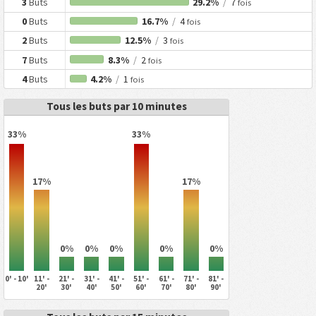
3
Buts
29.2%
/
7
fois
0
Buts
16.7%
/
4
fois
2
Buts
12.5%
/
3
fois
7
Buts
8.3%
/
2
fois
4
Buts
4.2%
/
1
fois
Tous les buts par 10 minutes
33%
33%
17%
17%
0%
0%
0%
0%
0%
0' - 10'
11' -
21' -
31' -
41' -
51' -
61' -
71' -
81' -
20'
30'
40'
50'
60'
70'
80'
90'