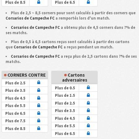
Plus de 8.5
Plus de 6.5
Plus de 2,5 ~ 8,5 corners pour sont calculés à partir des corners que
Corsarios de Campeche FC
a remportés lors d'un match.
Corsarios de Campeche FC
a obtenu plus de 4,5 corners dans ?% de
ses matchs.
Plus de 0,5 à 6,5 cartons reçus sont calculés à partir des cartons
que
Corsarios de Campeche FC
a reçus pendant un match.
Corsarios de Campeche FC
a reçu plus de 2,5 cartons dans ?% de ses
matchs.
CORNERS CONTRE
Cartons
adversaires
Plus de 2.5
Plus de 0.5
Plus de 3.5
Plus de 1.5
Plus de 4.5
Plus de 2.5
Plus de 5.5
Plus de 3.5
Plus de 6.5
Plus de 4.5
Plus de 7.5
Plus de 5.5
Plus de 8.5
Plus de 6.5