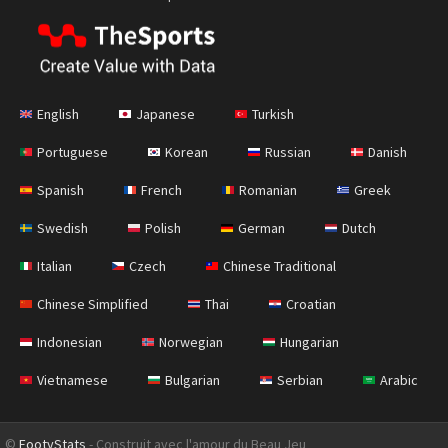
English
Japanese
Turkish
Portuguese
Korean
Russian
Danish
Spanish
French
Romanian
Greek
Swedish
Polish
German
Dutch
Italian
Czech
Chinese Traditional
Chinese Simplified
Thai
Croatian
Indonesian
Norwegian
Hungarian
Vietnamese
Bulgarian
Serbian
Arabic
©
FootyStats
- Construit avec l'amour du Beau Jeu