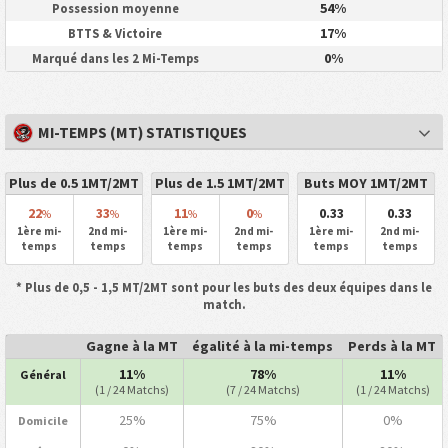
54%
Possession moyenne
17%
BTTS & Victoire
0%
Marqué dans les 2 Mi-Temps
MI-TEMPS (MT) STATISTIQUES
Plus de 0.5 1MT/2MT
Plus de 1.5 1MT/2MT
Buts MOY 1MT/2MT
22
33
11
0
0.33
0.33
%
%
%
%
1ère mi-
2nd mi-
1ère mi-
2nd mi-
1ère mi-
2nd mi-
temps
temps
temps
temps
temps
temps
* Plus de 0,5 - 1,5 MT/2MT sont pour les buts des deux équipes dans le
match.
Gagne à la MT
égalité à la mi-temps
Perds à la MT
11%
78%
11%
Général
(1 / 24 Matchs)
(7 / 24 Matchs)
(1 / 24 Matchs)
25%
75%
0%
Domicile