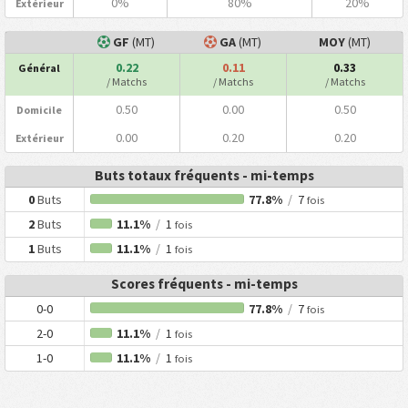
0%
80%
20%
Extérieur
GF
(MT)
GA
(MT)
MOY
(MT)
0.22
0.11
0.33
Général
/ Matchs
/ Matchs
/ Matchs
0.50
0.00
0.50
Domicile
0.00
0.20
0.20
Extérieur
Buts totaux fréquents - mi-temps
0
Buts
77.8%
/
7
fois
2
Buts
11.1%
/
1
fois
1
Buts
11.1%
/
1
fois
Scores fréquents - mi-temps
0-0
77.8%
/
7
fois
2-0
11.1%
/
1
fois
1-0
11.1%
/
1
fois