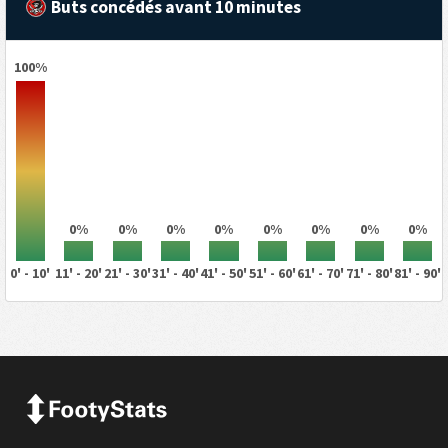
Buts concédés avant 10 minutes
100%
0%
0%
0%
0%
0%
0%
0%
0%
0' - 10'
11' - 20'
21' - 30'
31' - 40'
41' - 50'
51' - 60'
61' - 70'
71' - 80'
81' - 90'