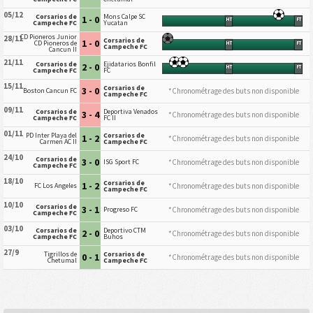
05/12
Corsarios de
Mons Calpe SC
1 - 0
HT
FT
Campeche FC
Yucatan
CD Pioneros Junior
28/11
Corsarios de
1 - 0
CD Pioneros de
HT
FT
Campeche FC
Cancun II
21/11
Corsarios de
Ejidatarios Bonfil
2 - 0
HT
FT
Campeche FC
FC
15/11
Corsarios de
3 - 0
*Chronométrage des buts non disponible
Boston Cancun FC
Campeche FC
09/11
Corsarios de
Deportiva Venados
3 - 4
*Chronométrage des buts non disponible
Campeche FC
FC II
01/11
PD Inter Playa del
Corsarios de
1 - 2
*Chronométrage des buts non disponible
Carmen AC II
Campeche FC
24/10
Corsarios de
3 - 0
*Chronométrage des buts non disponible
ISG Sport FC
Campeche FC
18/10
Corsarios de
1 - 2
*Chronométrage des buts non disponible
FC Los Angeles
Campeche FC
10/10
Corsarios de
3 - 1
*Chronométrage des buts non disponible
Progreso FC
Campeche FC
03/10
Corsarios de
Deportivo CTM
2 - 0
*Chronométrage des buts non disponible
Campeche FC
Buhos
27/9
Tigrillos de
Corsarios de
0 - 1
*Chronométrage des buts non disponible
Chetumal
Campeche FC