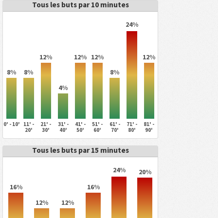
Tous les buts par 10 minutes
24%
12%
12%
12%
12%
8%
8%
8%
4%
0' - 10'
11' -
21' -
31' -
41' -
51' -
61' -
71' -
81' -
20'
30'
40'
50'
60'
70'
80'
90'
Tous les buts par 15 minutes
24%
20%
16%
16%
12%
12%