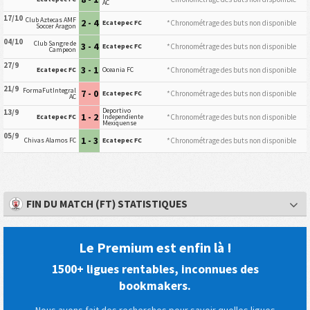
AC
17/10
Club Aztecas AMF
2 - 4
*Chronométrage des buts non disponible
Ecatepec FC
Soccer Aragon
04/10
Club Sangre de
3 - 4
*Chronométrage des buts non disponible
Ecatepec FC
Campeon
27/9
3 - 1
*Chronométrage des buts non disponible
Ecatepec FC
Oceania FC
21/9
FormaFutIntegral
7 - 0
*Chronométrage des buts non disponible
Ecatepec FC
AC
Deportivo
13/9
1 - 2
*Chronométrage des buts non disponible
Ecatepec FC
Independiente
Mexiquense
05/9
1 - 3
*Chronométrage des buts non disponible
Chivas Alamos FC
Ecatepec FC
FIN DU MATCH (FT) STATISTIQUES
Le Premium est enfin là !
1500+ ligues rentables, inconnues des
bookmakers.