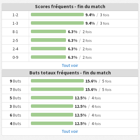
Scores fréquents - fin du match
1-2
9.4%
/
3
fois
1-3
9.4%
/
3
fois
8-1
6.3%
/
2
fois
2-5
6.3%
/
2
fois
2-4
6.3%
/
2
fois
0-9
6.3%
/
2
fois
Tout voir
Buts totaux fréquents - fin du match
9
Buts
15.6%
/
5
fois
7
Buts
15.6%
/
5
fois
5
Buts
12.5%
/
4
fois
3
Buts
12.5%
/
4
fois
6
Buts
12.5%
/
4
fois
4
Buts
12.5%
/
4
fois
Tout voir