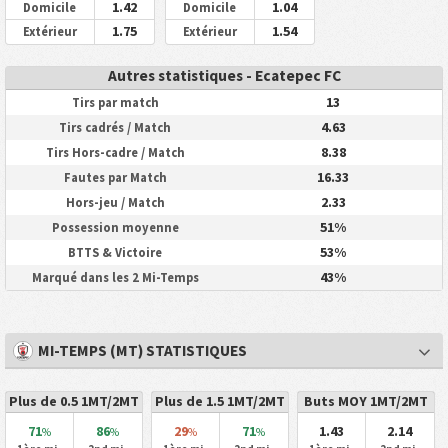
1.42
1.04
Domicile
Domicile
1.75
1.54
Extérieur
Extérieur
Autres statistiques - Ecatepec FC
13
Tirs par match
4.63
Tirs cadrés / Match
8.38
Tirs Hors-cadre / Match
16.33
Fautes par Match
2.33
Hors-jeu / Match
51%
Possession moyenne
53%
BTTS & Victoire
43%
Marqué dans les 2 Mi-Temps
MI-TEMPS (MT) STATISTIQUES
Plus de 0.5 1MT/2MT
Plus de 1.5 1MT/2MT
Buts MOY 1MT/2MT
71
86
29
71
1.43
2.14
%
%
%
%