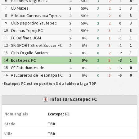
Halcones Negros FC
6
2
50%
3
2
1
4
CD Muxes
7
2
50%
3
2
1
3
Atletico Cuernavaca Tigres
8
2
50%
2
2
0
3
Yautepec
Club Deportivo Yautepec
9
2
50%
2
2
0
3
Orishas Tepeji FC
10
2
50%
2
3
-1
3
FC Delfines UGM
11
2
0%
0
1
-1
1
SK SPORT Street Soccer FC
12
2
0%
2
3
-1
1
Club Orgullo Surtam
13
2
0%
0
2
-2
1
Ecatepec FC
14
2
0%
2
5
-3
1
CF Estudiantes de
15
2
0%
1
6
-5
0
Atlacomulco
Azucareros de Tezonapa FC
16
2
0%
0
6
-6
0
•
Ecatepec FC est en position 3 du tableau Liga TDP
Infos sur Ecatepec FC
Nom anglais
Ecatepec FC
Stade
TBD
Ville
TBD