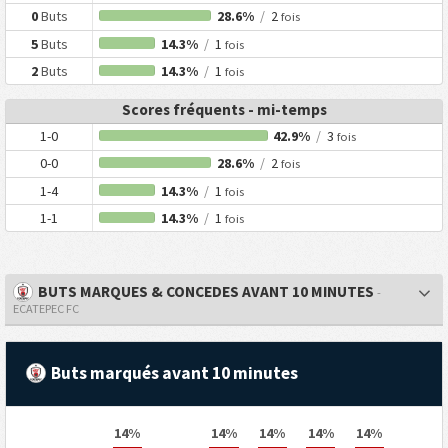
0
Buts
28.6%
/
2
fois
5
Buts
14.3%
/
1
fois
2
Buts
14.3%
/
1
fois
Scores fréquents - mi-temps
1-0
42.9%
/
3
fois
0-0
28.6%
/
2
fois
1-4
14.3%
/
1
fois
1-1
14.3%
/
1
fois
BUTS MARQUES & CONCEDES AVANT 10 MINUTES
-
ECATEPEC FC
Buts marqués avant 10 minutes
14%
14%
14%
14%
14%