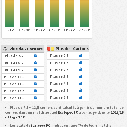
0' - 15'
16' - 30'
31' - 45'
46' - 60'
61' - 75'
76' - 90'
Plus de - Cartons
Plus de - Corners
Plus de 0.5
Plus de 7.5
Plus de 1.5
Plus de 8.5
Plus de 2.5
Plus de 9.5
Plus de 3.5
Plus de 10.5
Plus de 4.5
Plus de 11.5
Plus de 5.5
Plus de 12.5
Plus de 6.5
Plus de 13.5
Plus de 7,5 ~ 13,5 corners sont calculés à partir du nombre total de
corners dans un match auquel
Ecatepec FC
a participé dans le
2025/26
of Liga TDP
Les stats de
Ecatepec FC
' indiquent que ?% de leurs matchs