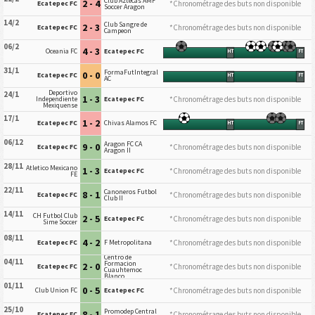
Club Aztecas AMF
2 - 4
*Chronométrage des buts non disponible
Ecatepec FC
Soccer Aragon
14/2
Club Sangre de
2 - 3
*Chronométrage des buts non disponible
Ecatepec FC
Campeon
06/2
4 - 3
Oceania FC
Ecatepec FC
HT
FT
31/1
FormaFutIntegral
0 - 0
Ecatepec FC
HT
FT
AC
Deportivo
24/1
1 - 3
*Chronométrage des buts non disponible
Independiente
Ecatepec FC
Mexiquense
17/1
1 - 2
Ecatepec FC
Chivas Alamos FC
HT
FT
06/12
Aragon FC CA
9 - 0
*Chronométrage des buts non disponible
Ecatepec FC
Aragon II
28/11
Atletico Mexicano
1 - 3
*Chronométrage des buts non disponible
Ecatepec FC
FE
22/11
Canoneros Futbol
8 - 1
*Chronométrage des buts non disponible
Ecatepec FC
Club II
14/11
CH Futbol Club
2 - 5
*Chronométrage des buts non disponible
Ecatepec FC
Sime Soccer
08/11
4 - 2
*Chronométrage des buts non disponible
Ecatepec FC
F Metropolitana
Centro de
04/11
Formacion
2 - 0
*Chronométrage des buts non disponible
Ecatepec FC
Cuauhtemoc
Blanco
01/11
0 - 5
*Chronométrage des buts non disponible
Club Union FC
Ecatepec FC
25/10
Promodep Central
8 - 1
*Chronométrage des buts non disponible
Ecatepec FC