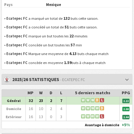
Pays
Mexique
132
•
Ecatepec FC
a marqué un total de
buts cette saison.
51
•
Ecatepec FC
a concédé un total de
buts cette saison.
22
•
Ecatepec FC
marque un but toutes les
minutes
57
•
Ecatepec FC
concède un but toutes les
min
4.13
•
Ecatepec FC
Marque une moyenne de
buts chaque match
1.59
•
Ecatepec FC
concède en moyenne
buts à chaque match
2025/26 STATISTIQUES
- ECATEPEC FC
MP
W
D
L
5 derniers matchs
PPG
32
23
2
7
W
W
W
D
L
Général
2.22
16
10
2
4
W
W
W
W
D
Domicile
2.00
16
13
0
3
W
W
W
W
L
Extérieur
2.44
+5%
Avantage à domicile