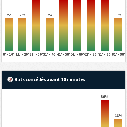
7%
7%
7%
7%
0' - 10'
11' - 20'
21' - 30'
31' - 40'
41' - 50'
51' - 60'
61' - 70'
71' - 80'
81' - 90'
Buts concédés avant 10 minutes
36%
18%