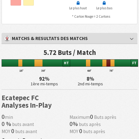
Le plus haut
Le plus bas
* Carton Rouge = 2 Cartons
MATCHS & RESULTATS DES MATCHS
5.72 Buts / Match
HT
FT
15'
30'
60'
75'
92%
8%
1ère mi-temps
2nd mi-temps
Ecatepec FC
Analyses In-Play
0
0
min
Maximum
Buts après
0 %
0%
buts avant
buts après
0
0
MOY
buts avant
MOY
buts après