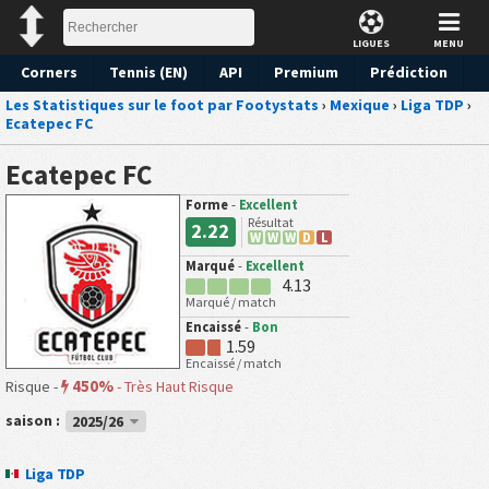
LIGUES
MENU
Corners
Tennis (EN)
API
Premium
Prédiction
Les Statistiques sur le foot par Footystats
›
Mexique
›
Liga TDP
›
Ecatepec FC
Ecatepec FC
Forme
-
Excellent
Résultat
2.22
W
W
W
D
L
Marqué
-
Excellent
4.13
Marqué / match
Encaissé
-
Bon
1.59
Encaissé / match
450%
Risque -
-
Très Haut Risque
saison :
2025/26
Liga TDP