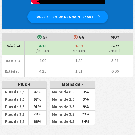
PASSER PREMIUM DES MAINTENANT.
GF
GA
MOY
4.13
1.59
5.72
Général
/ match
/ match
/ match
4.00
1.38
5.38
Domicile
4.25
1.81
6.06
Extérieur
Plus +
Moins de -
97%
3%
Plus de 0,5
Moins de 0.5
97%
3%
Plus de 1,5
Moins de 1.5
91%
9%
Plus de 2,5
Moins de 2.5
78%
22%
Plus de 3,5
Moins de 3.5
66%
34%
Plus de 4,5
Moins de 4.5