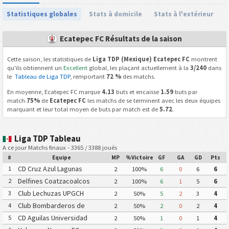
Statistiques globales
Stats à domicile
Stats à l'extérieur
Ecatepec FC Résultats de la saison
Cette saison, les statistiques de
Liga TDP (Mexique) Ecatepec FC
montrent
qu'ils obtiennent un
Excellent
global, les plaçant actuellement à la
3/240
dans
le
Tableau de Liga TDP
, remportant
72 %
des matchs.
En moyenne, Ecatepec FC marque
4.13
buts et encaisse
1.59
buts par
match.
75%
de
Ecatepec FC
les matchs de se terminent avec les deux équipes
marquant et leur total moyen de buts par match est de
5.72
.
Liga TDP Tableau
A ce jour Matchs finaux - 3365 / 3388 joués
#
Equipe
MP
%Victoire
GF
GA
GD
Pts
CD Cruz Azul Lagunas
1
2
100%
6
0
6
6
Delfines Coatzacoalcos
2
2
100%
6
1
5
6
Club Lechuzas UPGCH
3
2
50%
5
2
3
4
Club Bombarderos de
4
2
50%
2
0
2
4
Tecamac
CD Aguilas Universidad
5
2
50%
1
0
1
4
Autonoma de Guerrero