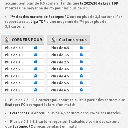
accumulent plus de 9.5 corners. tandis que
la 2025/26 de Liga TDP
montre une moyenne de ?% pour les plus de 9.5.
?% des des matchs de Ecatepec FC
ont eu plus de 3,5 cartons. Par
rapport à cela,
Liga TDP
a une moyenne de ?% pour plus de
3,5 cartons.
CORNERS POUR
Cartons reçus
Plus de 2.5
Plus de 0.5
Plus de 3.5
Plus de 1.5
Plus de 4.5
Plus de 2.5
Plus de 5.5
Plus de 3.5
Plus de 6.5
Plus de 4.5
Plus de 7.5
Plus de 5.5
Plus de 8.5
Plus de 6.5
Plus de 2,5 ~ 8,5 corners pour sont calculés à partir des corners que
Ecatepec FC
a remportés lors d'un match.
Ecatepec FC
a obtenu plus de 4,5 corners dans ?% de ses matchs.
Plus de 0,5 à 6,5 cartons reçus sont calculés à partir des cartons
que
Ecatepec FC
a reçus pendant un match.