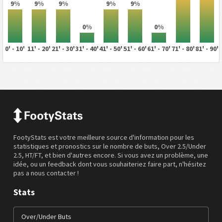
9%
9%
9%
9%
9%
0%
0%
0' - 10'
11' - 20'
21' - 30'
31' - 40'
41' - 50'
51' - 60'
61' - 70'
71' - 80'
81' - 90'
FootyStats est votre meilleure source d'information pour les
statistiques et pronostics sur le nombre de buts, Over 2.5/Under
2.5, HT/FT, et bien d'autres encore. Si vous avez un problème, une
idée, ou un feedback dont vous souhaiteriez faire part, n'hésitez
pas a nous contacter !
Stats
Over/Under Buts