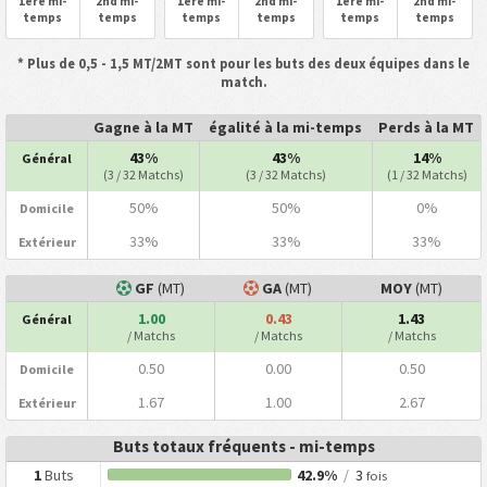
1ère mi-
2nd mi-
1ère mi-
2nd mi-
1ère mi-
2nd mi-
temps
temps
temps
temps
temps
temps
* Plus de 0,5 - 1,5 MT/2MT sont pour les buts des deux équipes dans le
match.
Gagne à la MT
égalité à la mi-temps
Perds à la MT
43%
43%
14%
Général
(3 / 32 Matchs)
(3 / 32 Matchs)
(1 / 32 Matchs)
50%
50%
0%
Domicile
33%
33%
33%
Extérieur
GF
(MT)
GA
(MT)
MOY
(MT)
1.00
0.43
1.43
Général
/ Matchs
/ Matchs
/ Matchs
0.50
0.00
0.50
Domicile
1.67
1.00
2.67
Extérieur
Buts totaux fréquents - mi-temps
1
Buts
42.9%
/
3
fois