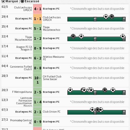
Marqué
|
Encaissé
02/5
Club Lechuzas
4 - 1
*Chronométrage des buts non disponible
Ecatepec FC
UPGCH
29/4
Club Lechuzas
1 - 1
Ecatepec FC
HT
FT
UPGCH
25/4
Tlapa
5 - 1
*Chronométrage des buts non disponible
Ecatepec FC
Mazatecochco
22/4
Tlapa
1 - 2
Ecatepec FC
HT
FT
Mazatecochco
17/4
Aragon FC CA
0 - 9
*Chronométrage des buts non disponible
Ecatepec FC
Aragon II
11/4
Atletico Mexicano
6 - 2
*Chronométrage des buts non disponible
Ecatepec FC
FE
04/4
Canoneros Futbol
0 - 8
*Chronométrage des buts non disponible
Ecatepec FC
Club II
28/3
CH Futbol Club
10 -
*Chronométrage des buts non disponible
Ecatepec FC
Sime Soccer
1
20/3
2 - 5
F Metropolitana
Ecatepec FC
HT
FT
Centro de
13/3
Formacion
1 - 4
*Chronométrage des buts non disponible
Ecatepec FC
Cuauhtemoc
Blanco
07/3
2 - 1
Ecatepec FC
Club Union FC
HT
FT
27/2
Promodep Central
0 - 9
*Chronométrage des buts non disponible
Ecatepec FC
AC
21/2