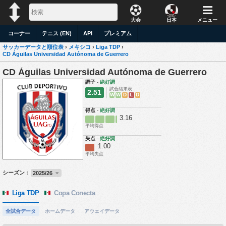
大会
日本
メニュー
コーナー
テニス (EN)
API
プレミアム
サッカーデータと順位表
›
メキシコ
›
Liga TDP
›
CD Águilas Universidad Autónoma de Guerrero
CD Águilas Universidad Autónoma de Guerrero
調子
-
絶好調
試合結果表
2.51
W
W
D
L
D
得点
-
絶好調
3.16
平均得点
失点
-
絶好調
1.00
平均失点
シーズン :
2025/26
Liga TDP
Copa Conecta
全試合データ
ホームデータ
アウェイデータ