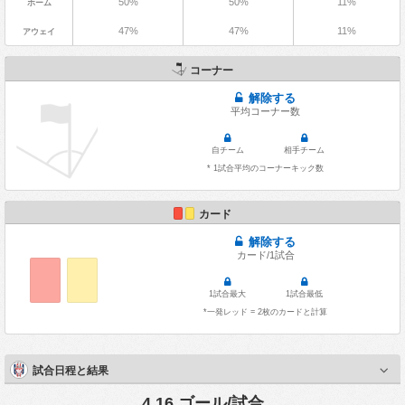
50%
50%
11%
ホーム
47%
47%
11%
アウェイ
コーナー
解除する
平均コーナー数
自チーム
相手チーム
* 1試合平均のコーナーキック数
カード
解除する
カード/1試合
1試合最大
1試合最低
*一発レッド = 2枚のカードと計算
試合日程と結果
4.16 ゴール/試合