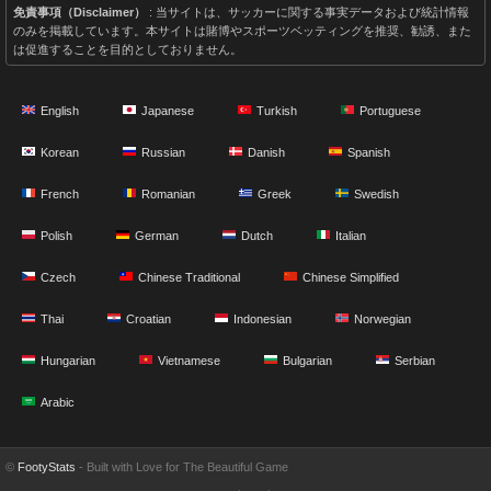
免責事項（Disclaimer）
: 当サイトは、サッカーに関する事実データおよび統計情報
のみを掲載しています。本サイトは賭博やスポーツベッティングを推奨、勧誘、また
は促進することを目的としておりません。
English
Japanese
Turkish
Portuguese
Korean
Russian
Danish
Spanish
French
Romanian
Greek
Swedish
Polish
German
Dutch
Italian
Czech
Chinese Traditional
Chinese Simplified
Thai
Croatian
Indonesian
Norwegian
Hungarian
Vietnamese
Bulgarian
Serbian
Arabic
©
FootyStats
- Built with Love for The Beautiful Game