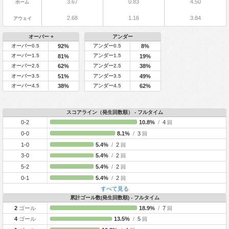
3.67
0.83
4.50
ホーム
2.68
1.16
3.84
アウェイ
オーバー +
アンダー
オーバー0.5
アンダー0.5
92%
8%
オーバー1.5
アンダー1.5
81%
19%
オーバー2.5
アンダー2.5
62%
38%
オーバー3.5
アンダー3.5
51%
49%
オーバー4.5
アンダー4.5
38%
62%
スコアライン（発生回数順） - フルタイム
0-2
10.8%
/
4
回
0-0
8.1%
/
3
回
1-0
5.4%
/
2
回
3-0
5.4%
/
2
回
5-2
5.4%
/
2
回
0-1
5.4%
/
2
回
すべて見る
累計ゴール数(発生回数順) - フルタイム
2
ゴール
18.9%
/
7
回
4
ゴール
13.5%
/
5
回