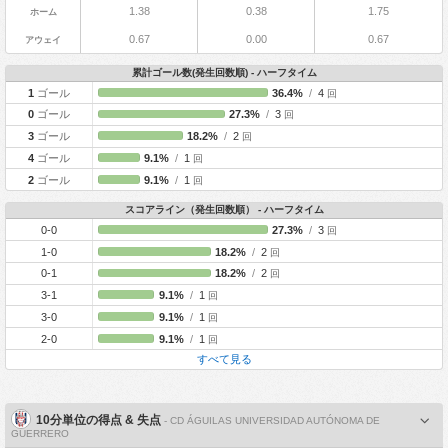
1.38
0.38
1.75
ホーム
0.67
0.00
0.67
アウェイ
累計ゴール数(発生回数順) - ハーフタイム
1
ゴール
36.4%
/
4
回
0
ゴール
27.3%
/
3
回
3
ゴール
18.2%
/
2
回
4
ゴール
9.1%
/
1
回
2
ゴール
9.1%
/
1
回
スコアライン（発生回数順） - ハーフタイム
0-0
27.3%
/
3
回
1-0
18.2%
/
2
回
0-1
18.2%
/
2
回
3-1
9.1%
/
1
回
3-0
9.1%
/
1
回
2-0
9.1%
/
1
回
すべて見る
10分単位の得点 & 失点
- CD ÁGUILAS UNIVERSIDAD AUTÓNOMA DE
GUERRERO