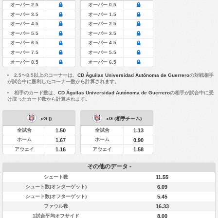
オーバー 2.5
オーバー 0.5
オーバー 3.5
オーバー 1.5
オーバー 4.5
オーバー 2.5
オーバー 5.5
オーバー 3.5
オーバー 6.5
オーバー 4.5
オーバー 7.5
オーバー 5.5
オーバー 8.5
オーバー 6.5
2.5〜8.5以上のコーナーは、
CD Águilas Universidad Autónoma de Guerrero
の対戦相手
が試合中に勝利したコーナー数から計算されます。
相手のカード数は、
CD Águilas Universidad Autónoma de Guerrero
の相手が試合中に受
け取ったカード数から計算されます。
xG ()
xG (相手チーム)
全試合
全試合
1.50
1.13
ホーム
ホーム
1.67
0.90
アウェイ
アウェイ
1.16
1.58
その他のデータ -
シュート数
11.55
シュート数(オンターゲット)
6.09
シュート数(オフターゲット)
5.45
ファウル数
16.33
1試合平均オフサイド
8.00