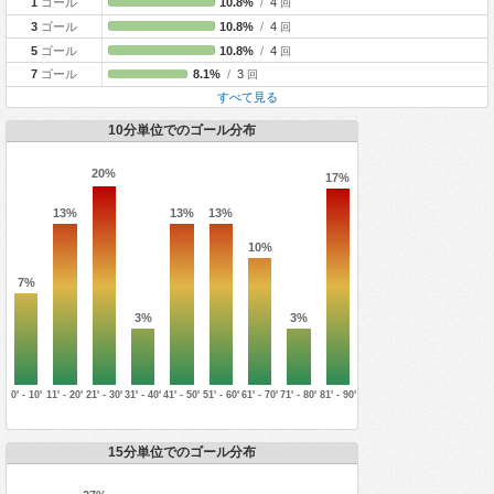
1
ゴール
10.8%
/
4
回
3
ゴール
10.8%
/
4
回
5
ゴール
10.8%
/
4
回
7
ゴール
8.1%
/
3
回
すべて見る
10分単位でのゴール分布
20%
17%
13%
13%
13%
10%
7%
3%
3%
0' - 10'
11' - 20'
21' - 30'
31' - 40'
41' - 50'
51' - 60'
61' - 70'
71' - 80'
81' - 90'
15分単位でのゴール分布