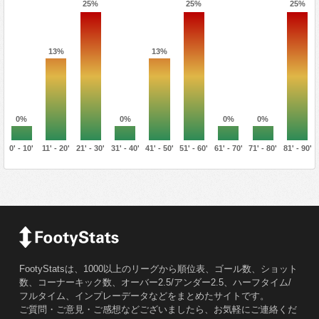
25%
25%
25%
13%
13%
0%
0%
0%
0%
0' - 10'
11' - 20'
21' - 30'
31' - 40'
41' - 50'
51' - 60'
61' - 70'
71' - 80'
81' - 90'
FootyStatsは、1000以上のリーグから順位表、ゴール数、ショット
数、コーナーキック数、オーバー2.5/アンダー2.5、ハーフタイム/
フルタイム、インプレーデータなどをまとめたサイトです。
ご質問・ご意見・ご感想などございましたら、お気軽にご連絡くだ