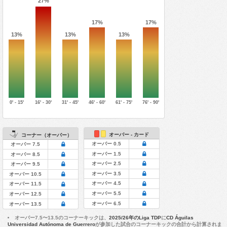
27%
17%
17%
13%
13%
13%
0' - 15'
16' - 30'
31' - 45'
46' - 60'
61' - 75'
76' - 90'
オーバー - カード
コーナー（オーバー）
オーバー 0.5
オーバー 7.5
オーバー 1.5
オーバー 8.5
オーバー 2.5
オーバー 9.5
オーバー 3.5
オーバー 10.5
オーバー 4.5
オーバー 11.5
オーバー 5.5
オーバー 12.5
オーバー 6.5
オーバー 13.5
オーバー7.5〜13.5のコーナーキックは、
2025/26年のLiga TDP
に
CD Águilas
Universidad Autónoma de Guerrero
が参加した試合のコーナーキックの合計から計算されま