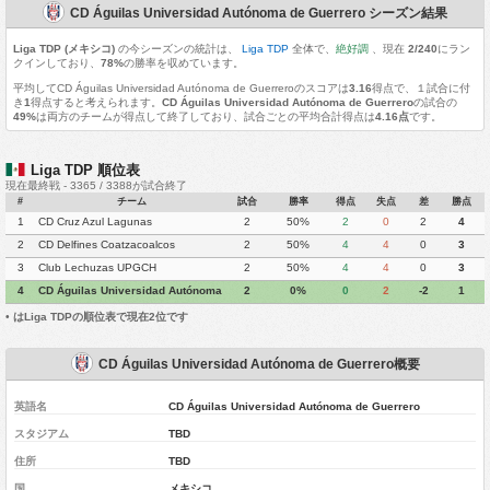
CD Águilas Universidad Autónoma de Guerrero シーズン結果
Liga TDP (メキシコ)
の今シーズンの統計は、
Liga TDP
全体で、
絶好調
、現在
2/240
にラン
クインしており、
78%
の勝率を収めています。
平均してCD Águilas Universidad Autónoma de Guerreroのスコアは
3.16
得点で、１試合に付
き
1
得点すると考えられます。
CD Águilas Universidad Autónoma de Guerrero
の試合の
49%
は両方のチームが得点して終了しており、試合ごとの平均合計得点は
4.16点
です。
Liga TDP 順位表
現在最終戦 - 3365 / 3388が試合終了
#
チーム
試合
勝率
得点
失点
差
勝点
1
CD Cruz Azul Lagunas
2
50%
2
0
2
4
2
CD Delfines Coatzacoalcos
2
50%
4
4
0
3
3
Club Lechuzas UPGCH
2
50%
4
4
0
3
4
CD Águilas Universidad Autónoma
2
0%
0
2
-2
1
de Guerrero
•
はLiga TDPの順位表で現在2位です
CD Águilas Universidad Autónoma de Guerrero概要
英語名
CD Águilas Universidad Autónoma de Guerrero
スタジアム
TBD
住所
TBD
国
メキシコ