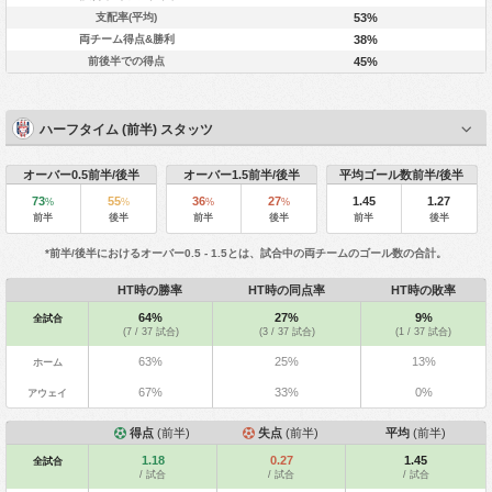
支配率(平均)
53%
両チーム得点&勝利
38%
前後半での得点
45%
ハーフタイム (前半) スタッツ
オーバー0.5前半/後半
オーバー1.5前半/後半
平均ゴール数前半/後半
73
55
36
27
1.45
1.27
%
%
%
%
前半
後半
前半
後半
前半
後半
*前半/後半におけるオーバー0.5 - 1.5とは、試合中の両チームのゴール数の合計。
HT時の勝率
HT時の同点率
HT時の敗率
64%
27%
9%
全試合
(7 / 37 試合)
(3 / 37 試合)
(1 / 37 試合)
63%
25%
13%
ホーム
67%
33%
0%
アウェイ
得点
(前半)
失点
(前半)
平均
(前半)
1.18
0.27
1.45
全試合
/ 試合
/ 試合
/ 試合