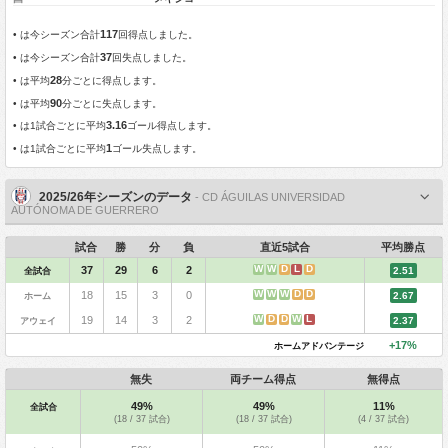
117
•
は今シーズン合計
回得点しました。
37
•
は今シーズン合計
回失点しました。
28
•
は平均
分ごとに得点します。
90
•
は平均
分ごとに失点します。
3.16
•
は1試合ごとに平均
ゴール得点します。
1
•
は1試合ごとに平均
ゴール失点します。
2025/26年シーズンのデータ
- CD ÁGUILAS UNIVERSIDAD
AUTÓNOMA DE GUERRERO
試合
勝
分
負
直近5試合
平均勝点
W
W
D
L
D
37
29
6
2
全試合
2.51
W
W
W
D
D
18
15
3
0
ホーム
2.67
W
D
D
W
L
19
14
3
2
アウェイ
2.37
+17%
ホームアドバンテージ
無失
両チーム得点
無得点
49%
49%
11%
全試合
(18 / 37 試合)
(18 / 37 試合)
(4 / 37 試合)