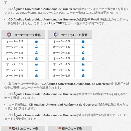
す。
CD Águilas Universidad Autónoma de Guerrero
の試合の?% はコーナー数が9.5を超えて
います。2025/26年Liga TDPのシーズンでは、コーナー数9.5以上の試合は平均?%です。
CD Águilas Universidad Autónoma de Guerreroの全試合中?%
が3.5枚以上のイエローカ
ードを出されました。これに比べ
Liga TDP
ではカード提示率が平均?%です。
コーナーキック獲得
カードもらった枚数
オーバー 2.5
オーバー 0.5
オーバー 3.5
オーバー 1.5
オーバー 4.5
オーバー 2.5
オーバー 5.5
オーバー 3.5
オーバー 6.5
オーバー 4.5
オーバー 7.5
オーバー 5.5
オーバー 8.5
オーバー 6.5
取られたコーナー数は、
CD Águilas Universidad Autónoma de Guerrero
の対戦相手が試
合中に獲得したコーナーから計算されます。
CD Águilas Universidad Autónoma de Guerrero
は全試合中?％の試合で4.5を超えるコー
ナーを獲得しています。
カード枚数は、
CD Águilas Universidad Autónoma de Guerrero
が試合中に受け取ったカ
ードから計算されます。
CD Águilas Universidad Autónoma de Guerrero
は過去の試合中?%の試合でオーバー2.5
カードを受け取りました。
取られたコーナー数
相手のカード数