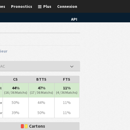
ues
Pronostics
Plus
Connexion
API
rieur
MAC
CS
BTTS
FTS
44%
47%
11%
l
(16 / 36 Matchs)
(17 / 36 Matchs)
(4 / 36 Matchs)
50%
44%
11%
le
39%
50%
11%
ur
Cartons