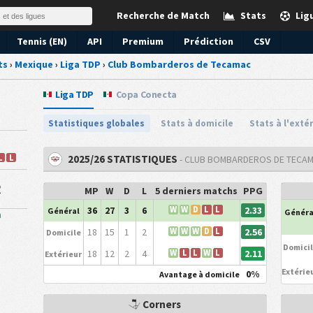
Recherche de Match
Stats
Lig
Tennis (EN)
API
Premium
Prédiction
CSV
ts
›
Mexique
›
Liga TDP
›
Club Bombarderos de Tecamac
Liga TDP
Copa Conecta
Statistiques globales
Stats à domicile
Stats à l'exté
L
L
2025/26 STATISTIQUES
- CLUB BOMBARDEROS DE TECA
2
MP
W
D
L
5 derniers matchs
PPG
2.33
36
27
3
6
W
W
D
L
L
Général
Généra
n
2.56
18
15
1
2
W
W
W
D
L
Domicile
Domici
2.11
18
12
2
4
W
L
L
W
L
Extérieur
Extérie
0%
Avantage à domicile
Corners