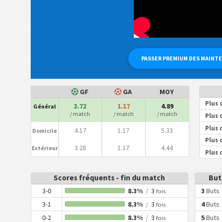
PASSER PREMIUM DES MAINT
GF
GA
MOY
Plus 
3.72
1.17
4.89
Général
/ match
/ match
/ match
Plus 
Plus 
4.17
1.17
5.33
Domicile
Plus 
3.28
1.17
4.44
Extérieur
Plus 
Scores fréquents - fin du match
But
3-0
8.3%
/
3
3
Buts
fois
3-1
8.3%
/
3
4
Buts
fois
0-2
8.3%
/
3
5
Buts
fois