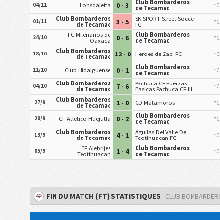
Club Bombarderos
0 - 3
04/11
Lonsdaleita
*C
de Tecamac
Club Bombarderos
SK SPORT Street Soccer
3 - 5
01/11
*C
de Tecamac
FC
FC Milenarios de
Club Bombarderos
0 - 6
24/10
*C
Oaxaca
de Tecamac
Club Bombarderos
12 - 0
18/10
Heroes de Zaci FC
*C
de Tecamac
Club Bombarderos
0 - 1
11/10
Club Hidalguense
*C
de Tecamac
Club Bombarderos
Pachuca CF Fuerzas
7 - 6
04/10
*C
de Tecamac
Basicas Pachuca CF III
Club Bombarderos
1 - 0
27/9
CD Matamoros
*C
de Tecamac
Club Bombarderos
0 - 2
20/9
CF Atletico Huejutla
*C
de Tecamac
Club Bombarderos
Aguilas Del Valle De
4 - 1
13/9
*C
de Tecamac
Teotihuacan FC
CF Alebrijes
Club Bombarderos
1 - 4
05/9
*C
Teotihuacan
de Tecamac
FIN DU MATCH (FT) STATISTIQUES
- CLUB BOMBARDER