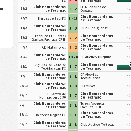
FC
de Tecamac
Club Bombarderos
FC Milenarios de
8 - 2
ut
28/2
*C
de Tecamac
Oaxaca
Club Bombarderos
1 - 13
22/2
Heroes de Zaci FC
*C
de Tecamac
Club Bombarderos
3 - 0
18/2
Club Hidalguense
*C
de Tecamac
Pachuca CF Fuerzas
Club Bombarderos
2 - 2
13/2
*C
Basicas Pachuca CF III
de Tecamac
Club Bombarderos
2 - 2
07/2
CD Matamoros
*C
de Tecamac
Club Bombarderos
10 - 0
31/1
CF Atletico Huejutla
*C
de Tecamac
Aguilas Del Valle De
Club Bombarderos
1 - 7
24/1
Teotihuacan FC
de Tecamac
Club Bombarderos
CF Alebrijes
5 - 1
17/1
*C
de Tecamac
Teotihuacan
Club Bombarderos
3 - 0
06/12
CD Muxes
*C
de Tecamac
CD Centro de
Club Bombarderos
1 - 7
29/11
*C
Formacion 30 30
de Tecamac
Club Bombarderos
Tuzos Pachuca
2 - 1
22/11
*C
de Tecamac
Pachuca CF II
Club Bombarderos
0 - 1
16/11
Halcones Negros FC
*C
de Tecamac
Club Bombarderos
3 - 1
08/11
Club Atletico Toltecas
*C
de Tecamac