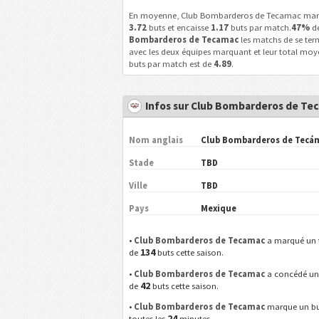
En moyenne, Club Bombarderos de Tecamac ma
3.72
buts et encaisse
1.17
buts par match.
47%
d
Bombarderos de Tecamac
les matchs de se ter
avec les deux équipes marquant et leur total moy
buts par match est de
4.89
.
Infos sur Club Bombarderos de Te
Nom anglais
Club Bombarderos de Tecá
Stade
TBD
Ville
TBD
Pays
Mexique
•
Club Bombarderos de Tecamac
a marqué un 
134
de
buts cette saison.
•
Club Bombarderos de Tecamac
a concédé un
42
de
buts cette saison.
•
Club Bombarderos de Tecamac
marque un b
24
toutes les
minutes