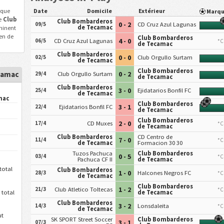
rque
Date
Domicile
Extérieur
Marq
e
Club
Club Bombarderos
0 - 2
09/5
CD Cruz Azul Lagunas
de Tecamac
minent
en de
Club Bombarderos
4 - 0
06/5
CD Cruz Azul Lagunas
*C
de Tecamac
Club Bombarderos
0 - 0
02/5
Club Orgullo Surtam
de Tecamac
Club Bombarderos
camac
0 - 2
29/4
Club Orgullo Surtam
de Tecamac
Club Bombarderos
3 - 0
25/4
Ejidatarios Bonfil FC
de Tecamac
mac
Club Bombarderos
3 - 1
22/4
Ejidatarios Bonfil FC
de Tecamac
Club Bombarderos
2 - 0
17/4
CD Muxes
*C
de Tecamac
Club Bombarderos
CD Centro de
7 - 0
11/4
*C
de Tecamac
Formacion 30 30
Tuzos Pachuca
Club Bombarderos
0 - 5
03/4
*C
Pachuca CF II
de Tecamac
total
Club Bombarderos
1 - 0
28/3
Halcones Negros FC
*C
de Tecamac
Club Bombarderos
1 - 2
21/3
Club Atletico Toltecas
*C
 total
de Tecamac
Club Bombarderos
3 - 2
14/3
Lonsdaleita
*C
de Tecamac
ut
SK SPORT Street Soccer
Club Bombarderos
3 - 1
07/3