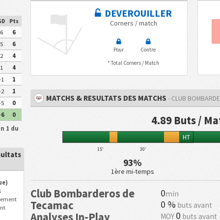
DEVEROUILLER
GD
Pts
Corners / match
6
6
5
6
Pour
Contre
2
4
* Total Corners / Match
1
4
-1
1
-2
1
MATCHS & RESULTATS DES MATCHS
- CLUB BOMBARD
-5
0
-6
0
4.89 Buts / Ma
n 1 du
HT
15'
30'
ultats
93%
1ère mi-temps
ue)
Club Bombarderos de
0
s
min
llement
0 %
Tecamac
buts avant
nt
0
Analyses In-Play
MOY
buts avant