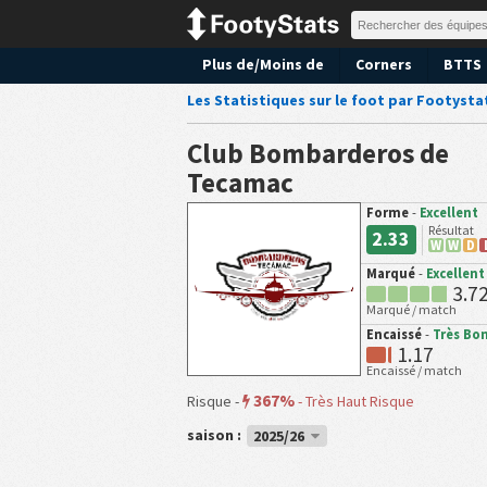
Plus de/Moins de
Corners
BTTS
Les Statistiques sur le foot par Footysta
Club Bombarderos de
Tecamac
Forme
-
Excellent
Résultat
2.33
W
W
D
Marqué
-
Excellent
3.7
Marqué / match
Encaissé
-
Très Bo
1.17
Encaissé / match
367%
Risque -
-
Très Haut Risque
saison :
2025/26