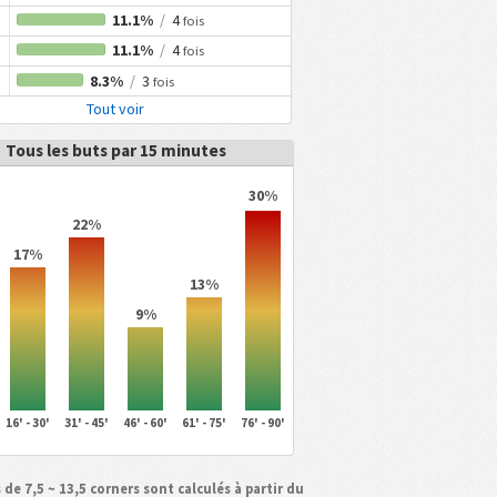
11.1%
/
4
fois
11.1%
/
4
fois
8.3%
/
3
fois
Tout voir
Tous les buts par 15 minutes
30%
22%
17%
13%
9%
16' - 30'
31' - 45'
46' - 60'
61' - 75'
76' - 90'
 de 7,5 ~ 13,5 corners sont calculés à partir du