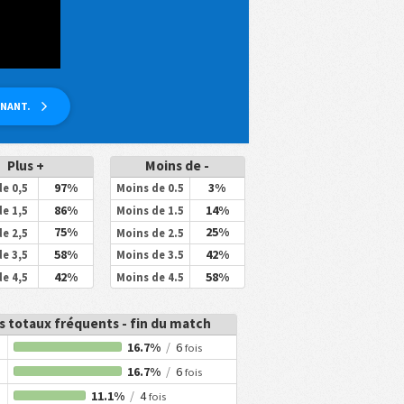
ENANT.
Plus +
Moins de -
97%
3%
de 0,5
Moins de 0.5
86%
14%
de 1,5
Moins de 1.5
75%
25%
de 2,5
Moins de 2.5
58%
42%
de 3,5
Moins de 3.5
42%
58%
de 4,5
Moins de 4.5
s totaux fréquents - fin du match
16.7%
/
6
fois
16.7%
/
6
fois
11.1%
/
4
fois