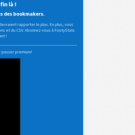
in là !
es des bookmakers.
evraient rapporter le plus. En plus, vous
tons et du CSV. Abonnez-vous à FootyStats
nt !
e passer premium!