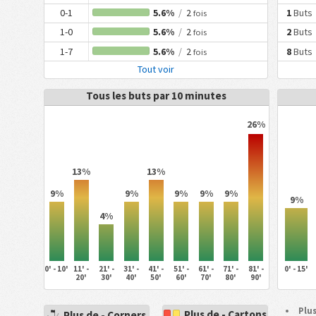
0-1
5.6%
/
2
1
Buts
fois
1-0
5.6%
/
2
2
Buts
fois
1-7
5.6%
/
2
8
Buts
fois
Tout voir
Tous les buts par 10 minutes
26%
13%
13%
9%
9%
9%
9%
9%
9%
4%
0' - 10'
11' -
21' -
31' -
41' -
51' -
61' -
71' -
81' -
0' - 15'
20'
30'
40'
50'
60'
70'
80'
90'
Plus
Plus de - Cartons
Plus de - Corners