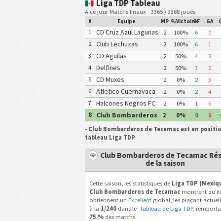
Liga TDP Tableau
A ce jour Matchs finaux - 3365 / 3388 joués
#
Equipe
MP
%Victoire
GF
GA
CD Cruz Azul Lagunas
1
2
100%
6
0
Club Lechuzas
2
2
100%
6
1
UPGCH
CD Aguilas
3
2
50%
4
2
Universidad
Delfines
4
2
50%
3
2
Autonoma de
Coatzacoalcos
CD Muxes
5
2
0%
2
3
Guerrero
Atletico Cuernavaca
6
2
0%
2
4
Tigres Yautepec
Halcones Negros FC
7
2
0%
1
6
Club Bombarderos
8
2
0%
0
6
de Tecamac
•
Club Bombarderos de Tecamac est en positio
tableau Liga TDP
Club Bombarderos de Tecamac Rés
de la saison
Cette saison, les statistiques de
Liga TDP (Mexiq
Club Bombarderos de Tecamac
montrent qu'il
obtiennent un
Excellent
global, les plaçant actue
à la
1/240
dans le
Tableau de Liga TDP
, remporta
75 %
des matchs.