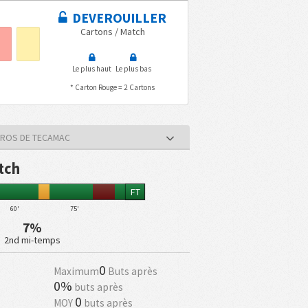
DEVEROUILLER
Cartons / Match
Le plus haut
Le plus bas
* Carton Rouge = 2 Cartons
EROS DE TECAMAC
tch
FT
60'
75'
7%
2nd mi-temps
0
Maximum
Buts après
0%
buts après
0
MOY
buts après