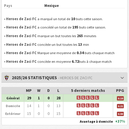
Pays
Mexique
10
•
Heroes de Zaci FC
a marqué un total de
buts cette saison.
195
•
Heroes de Zaci FC
a concédé un total de
buts cette saison.
265
•
Heroes de Zaci FC
marque un but toutes les
minutes
13
•
Heroes de Zaci FC
concède un but toutes les
min
0.34
•
Heroes de Zaci FC
Marque une moyenne de
buts chaque match
6.72
•
Heroes de Zaci FC
concède en moyenne
buts à chaque match
2025/26 STATISTIQUES
- HEROES DE ZACI FC
MP
W
D
L
5 derniers matchs
PPG
29
1
0
28
L
L
L
L
L
Général
0.10
14
1
0
13
L
L
L
L
L
Domicile
0.21
15
0
0
15
L
L
L
L
L
Extérieur
0.00
+37%
Avantage à domicile