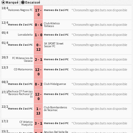
Marqué
|
Encaissé
18/4
17 -
*Chronométrage des buts non disponible
Halcones Negros FC
Heroes de Zaci FC
0
12/4
Club Atletico
0 - 6
*Chronométrage des buts non disponible
Heroes de Zaci FC
Toltecas
05/4
1 - 0
*Chronométrage des buts non disponible
Lonsdaleita
Heroes de Zaci FC
01/4
SK SPORT Street
0 -
*Chronométrage des buts non disponible
Heroes de Zaci FC
Soccer FC
12
20/3
FC Milenarios de
2 - 1
*Chronométrage des buts non disponible
Heroes de Zaci FC
Oaxaca
13/3
12 -
*Chronométrage des buts non disponible
CD Matamoros
Heroes de Zaci FC
0
08/3
0 - 2
*Chronométrage des buts non disponible
Heroes de Zaci FC
Club Hidalguense
Pachuca CF Fuerzas
27/2
12 -
*Chronométrage des buts non disponible
Basicas Pachuca CF
Heroes de Zaci FC
III
0
22/2
Club Bombarderos
1 -
*Chronométrage des buts non disponible
Heroes de Zaci FC
de Tecamac
13
17/2
CF Atletico
3 - 1
*Chronométrage des buts non disponible
Heroes de Zaci FC
Huejutla
15/2
Aguilas Del Valle De