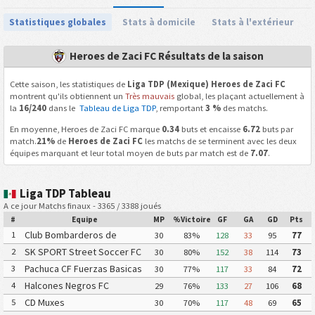
Statistiques globales
Stats à domicile
Stats à l'extérieur
Heroes de Zaci FC Résultats de la saison
Cette saison, les statistiques de
Liga TDP (Mexique) Heroes de Zaci FC
montrent qu'ils obtiennent un
Très mauvais
global, les plaçant actuellement à
la
16/240
dans le
Tableau de Liga TDP
, remportant
3 %
des matchs.
En moyenne, Heroes de Zaci FC marque
0.34
buts et encaisse
6.72
buts par
match.
21%
de
Heroes de Zaci FC
les matchs de se terminent avec les deux
équipes marquant et leur total moyen de buts par match est de
7.07
.
Liga TDP Tableau
A ce jour Matchs finaux - 3365 / 3388 joués
#
Equipe
MP
%Victoire
GF
GA
GD
Pts
Club Bombarderos de
1
30
83%
128
33
95
77
Tecamac
SK SPORT Street Soccer FC
2
30
80%
152
38
114
73
Pachuca CF Fuerzas Basicas
3
30
77%
117
33
84
72
Pachuca CF III
Halcones Negros FC
4
29
76%
133
27
106
68
CD Muxes
5
30
70%
117
48
69
65