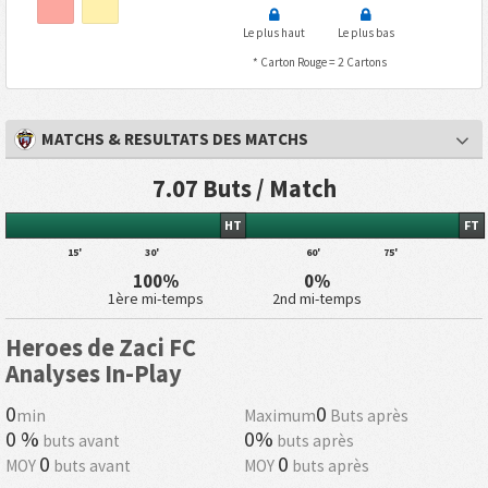
Le plus haut
Le plus bas
* Carton Rouge = 2 Cartons
MATCHS & RESULTATS DES MATCHS
7.07 Buts / Match
HT
FT
15'
30'
60'
75'
100%
0%
1ère mi-temps
2nd mi-temps
Heroes de Zaci FC
Analyses In-Play
0
0
min
Maximum
Buts après
0 %
0%
buts avant
buts après
0
0
MOY
buts avant
MOY
buts après