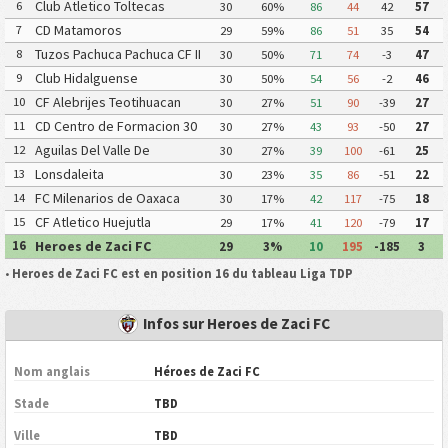
Club Atletico Toltecas
6
30
60%
86
44
42
57
CD Matamoros
7
29
59%
86
51
35
54
Tuzos Pachuca Pachuca CF II
8
30
50%
71
74
-3
47
Club Hidalguense
9
30
50%
54
56
-2
46
CF Alebrijes Teotihuacan
10
30
27%
51
90
-39
27
CD Centro de Formacion 30
11
30
27%
43
93
-50
27
30
Aguilas Del Valle De
12
30
27%
39
100
-61
25
Teotihuacan FC
Lonsdaleita
13
30
23%
35
86
-51
22
FC Milenarios de Oaxaca
14
30
17%
42
117
-75
18
CF Atletico Huejutla
15
29
17%
41
120
-79
17
Heroes de Zaci FC
16
29
3%
10
195
-185
3
•
Heroes de Zaci FC est en position 16 du tableau Liga TDP
Infos sur Heroes de Zaci FC
Nom anglais
Héroes de Zaci FC
Stade
TBD
Ville
TBD