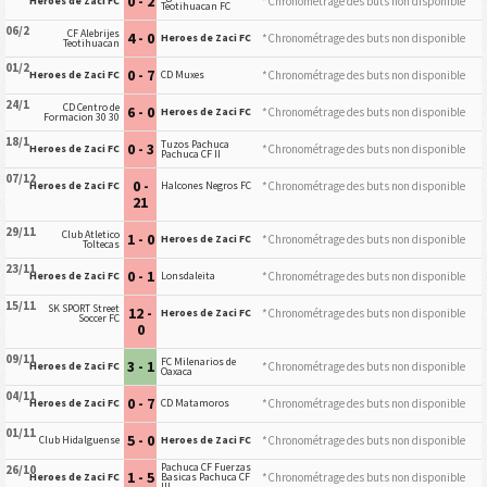
0 - 2
*Chronométrage des buts non disponible
Heroes de Zaci FC
Teotihuacan FC
06/2
CF Alebrijes
4 - 0
*Chronométrage des buts non disponible
Heroes de Zaci FC
Teotihuacan
01/2
0 - 7
*Chronométrage des buts non disponible
Heroes de Zaci FC
CD Muxes
24/1
CD Centro de
6 - 0
*Chronométrage des buts non disponible
Heroes de Zaci FC
Formacion 30 30
18/1
Tuzos Pachuca
0 - 3
*Chronométrage des buts non disponible
Heroes de Zaci FC
Pachuca CF II
07/12
0 -
*Chronométrage des buts non disponible
Heroes de Zaci FC
Halcones Negros FC
21
29/11
Club Atletico
1 - 0
*Chronométrage des buts non disponible
Heroes de Zaci FC
Toltecas
23/11
0 - 1
*Chronométrage des buts non disponible
Heroes de Zaci FC
Lonsdaleita
15/11
SK SPORT Street
12 -
*Chronométrage des buts non disponible
Heroes de Zaci FC
Soccer FC
0
09/11
FC Milenarios de
3 - 1
*Chronométrage des buts non disponible
Heroes de Zaci FC
Oaxaca
04/11
0 - 7
*Chronométrage des buts non disponible
Heroes de Zaci FC
CD Matamoros
01/11
5 - 0
*Chronométrage des buts non disponible
Club Hidalguense
Heroes de Zaci FC
Pachuca CF Fuerzas
26/10
1 - 5
*Chronométrage des buts non disponible
Heroes de Zaci FC
Basicas Pachuca CF
III