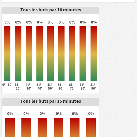
Tous les buts par 10 minutes
0%
0%
0%
0%
0%
0%
0%
0%
0%
0' - 10'
11' -
21' -
31' -
41' -
51' -
61' -
71' -
81' -
20'
30'
40'
50'
60'
70'
80'
90'
Tous les buts par 15 minutes
0%
0%
0%
0%
0%
0%