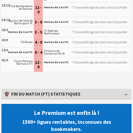
18/10
Club Bombarderos
12 -
*Chronométrage des buts non disponible
Heroes de Zaci FC
de Tecamac
0
04/10
Aguilas Del Valle De
3 - 0
*Chronométrage des buts non disponible
Heroes de Zaci FC
Teotihuacan FC
28/9
CF Alebrijes
3 - 5
*Chronométrage des buts non disponible
Heroes de Zaci FC
Teotihuacan
20/9
4 - 0
*Chronométrage des buts non disponible
CD Muxes
Heroes de Zaci FC
14/9
CD Centro de
0 - 4
*Chronométrage des buts non disponible
Heroes de Zaci FC
Formacion 30 30
05/9
Tuzos Pachuca
12 -
*Chronométrage des buts non disponible
Heroes de Zaci FC
Pachuca CF II
0
FIN DU MATCH (FT) STATISTIQUES
Le Premium est enfin là !
1500+ ligues rentables, inconnues des
bookmakers.