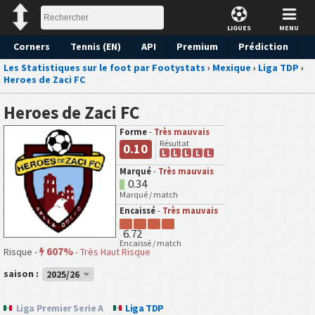
LIGUES
MENU
Corners
Tennis (EN)
API
Premium
Prédiction
Les Statistiques sur le foot par Footystats
›
Mexique
›
Liga TDP
›
Heroes de Zaci FC
Heroes de Zaci FC
Forme
-
Très mauvais
Résultat
0.10
L
L
L
L
L
Marqué
-
Très mauvais
0.34
Marqué / match
Encaissé
-
Très mauvais
6.72
Encaissé / match
607%
Risque -
-
Très Haut Risque
saison :
2025/26
Liga Premier Serie A
Liga TDP