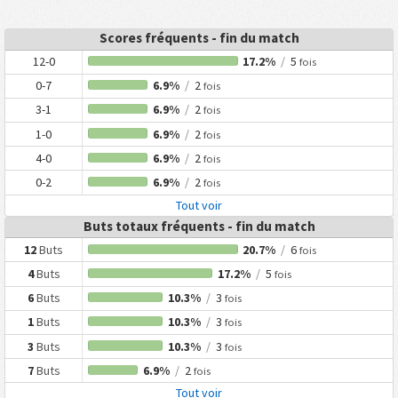
Scores fréquents - fin du match
12-0
17.2%
/
5
fois
0-7
6.9%
/
2
fois
3-1
6.9%
/
2
fois
1-0
6.9%
/
2
fois
4-0
6.9%
/
2
fois
0-2
6.9%
/
2
fois
Tout voir
Buts totaux fréquents - fin du match
12
Buts
20.7%
/
6
fois
4
Buts
17.2%
/
5
fois
6
Buts
10.3%
/
3
fois
1
Buts
10.3%
/
3
fois
3
Buts
10.3%
/
3
fois
7
Buts
6.9%
/
2
fois
Tout voir