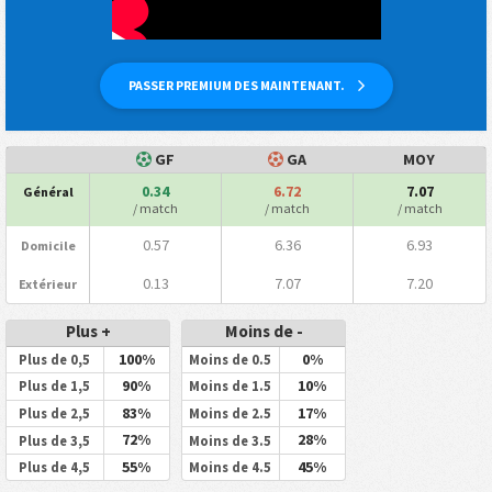
PASSER PREMIUM DES MAINTENANT.
GF
GA
MOY
0.34
6.72
7.07
Général
/ match
/ match
/ match
0.57
6.36
6.93
Domicile
0.13
7.07
7.20
Extérieur
Plus +
Moins de -
100%
0%
Plus de 0,5
Moins de 0.5
90%
10%
Plus de 1,5
Moins de 1.5
83%
17%
Plus de 2,5
Moins de 2.5
72%
28%
Plus de 3,5
Moins de 3.5
55%
45%
Plus de 4,5
Moins de 4.5