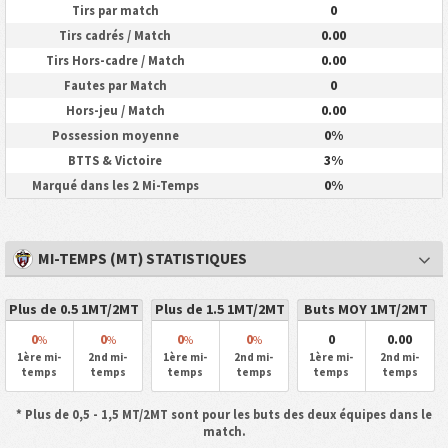
0
Tirs par match
0.00
Tirs cadrés / Match
0.00
Tirs Hors-cadre / Match
0
Fautes par Match
0.00
Hors-jeu / Match
0%
Possession moyenne
3%
BTTS & Victoire
0%
Marqué dans les 2 Mi-Temps
MI-TEMPS (MT) STATISTIQUES
Plus de 0.5 1MT/2MT
Plus de 1.5 1MT/2MT
Buts MOY 1MT/2MT
0
0
0
0
0
0.00
%
%
%
%
1ère mi-
2nd mi-
1ère mi-
2nd mi-
1ère mi-
2nd mi-
temps
temps
temps
temps
temps
temps
* Plus de 0,5 - 1,5 MT/2MT sont pour les buts des deux équipes dans le
match.