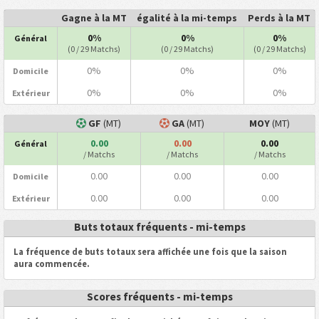
Gagne à la MT
égalité à la mi-temps
Perds à la MT
0%
0%
0%
Général
(0 / 29 Matchs)
(0 / 29 Matchs)
(0 / 29 Matchs)
0%
0%
0%
Domicile
0%
0%
0%
Extérieur
GF
(MT)
GA
(MT)
MOY
(MT)
0.00
0.00
0.00
Général
/ Matchs
/ Matchs
/ Matchs
0.00
0.00
0.00
Domicile
0.00
0.00
0.00
Extérieur
Buts totaux fréquents - mi-temps
La fréquence de buts totaux sera affichée une fois que la saison
aura commencée.
Scores fréquents - mi-temps